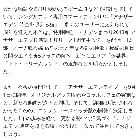
豊かな物語や遊び甲斐のあるゲーム性などで好評を博して
いる、シングルプレイ専用スマートフォンRPG『アナザー
エデン 時空を超える猫』。多くのユーザーに支えられて1
周年を迎えた本作は、特別番組「アナデンまつり2018春 ア
ナザーエデン超感謝！リリース1周年生放送」を配信。1.5
部「オーガ戦役編 宿星の王と聖なる剣の挽歌」後編の近日
公開やエイミ★5クラスの解放、新たなエリア「煉獄界」
「トト・ドリームランド」の追加などを明らかとしまし
た。
また、今後の展開として、「アナザーエデンライブ」を9月
1日に開催。オリジナルグッズ販売やコラボカフェの実施な
ど、新たな動向が次々と判明。そして、詳細は明かされな
かったものの、ニンテンドースイッチ版の開発も決定しま
した。1年の歩みを経て、更なる勢いで活気づく『アナザー
エデン 時空を超える猫』の今後に、改めて注目しておきま
しょう。