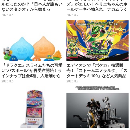
ルだったのか？「日本人が誰もい
ズ」がエモい！ベリエちゃんのホ
ないスタジオ」から始まっ
ールケーキ小物入れ、ナカムラく
た、“生活感のある日本"の作り方
んのマスコットなどがズラリ
2026.8.5
2026.8.7
【CEDEC2026】
『ドラクエ』スライムたちの可愛
エディオンで「ポケカ」抽選販
い“バスボール”が再受注開始！ラ
売！「ストームエメラルダ」「ス
インナップは全6種、入浴剤から
タートデッキ100」など人気商品
モンスターのフィギュアが出てく
が対象
2026.8.5
2026.8.7
る