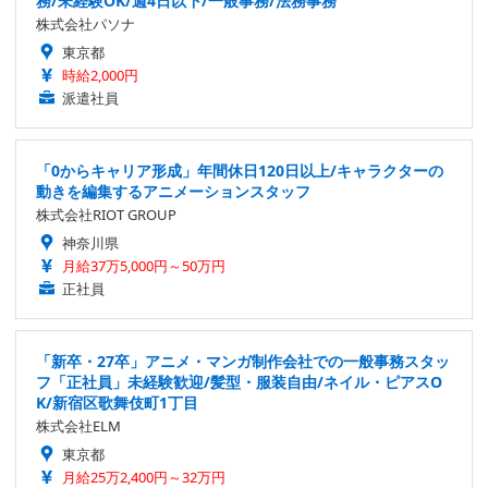
務/未経験OK/週4日以下/一般事務/法務事務
株式会社パソナ
東京都
時給2,000円
派遣社員
「0からキャリア形成」年間休日120日以上/キャラクターの
動きを編集するアニメーションスタッフ
株式会社RIOT GROUP
神奈川県
月給37万5,000円～50万円
正社員
「新卒・27卒」アニメ・マンガ制作会社での一般事務スタッ
フ「正社員」未経験歓迎/髪型・服装自由/ネイル・ピアスO
K/新宿区歌舞伎町1丁目
株式会社ELM
東京都
月給25万2,400円～32万円