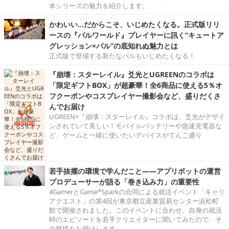
本シリーズの魅力を紹介します。
かわいい…だからこそ、いじめたくなる。正式版リリ
ースの『パルワールド』プレイヤーに訊く“キュートア
グレッション×パル”の底知れぬ魅力とは
正式版で登場する新たなパルもいじめたくなる！
『崩壊：スターレイル』爻光とUGREENのコラボは
「限定ギフトBOX」が超豪華！全6商品に使える5％オ
フクーポンやコスプレイヤー撮影会など、盛りだくさ
んでお届け
UGREEN×『崩壊：スターレイル』コラボは、爻光がデザイ
ンされていて美しい！モバイルバッテリーや急速充電器な
ど、ゲームと一緒に使いたいデバイスがてんこ盛り
若手抜擢の環境で学んだこと――アプリボットの運営
プロデューサーが語る「巻き込み力」の重要性
4GamerとGame*Sparkの合同による就活イベント「キャリ
アクエスト」の第4回が東京都立産業貿易センター浜松町
館で開催されました。このイベントに合わせ、自身の就活
時のエピソードを若手クリエイターに聞いてみたので、そ
の模様をお届けします。