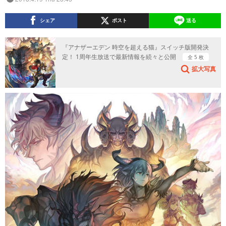
シェア
ポスト
送る
『アナザーエデン 時空を超える猫』スイッチ版開発決
定！ 1周年生放送で最新情報を続々と公開
全 5 枚
拡大写真