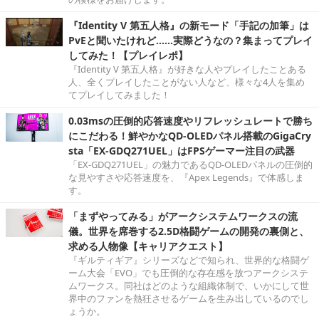
『Identity V 第五人格』の新モード「手記の加筆」は
PvEと聞いたけれど……実際どうなの？集まってプレイ
してみた！【プレイレポ】
『Identity V 第五人格』が好きな人やプレイしたことある
人、全くプレイしたことがない人など、様々な4人を集め
てプレイしてみました！
0.03msの圧倒的応答速度やリフレッシュレートで勝ち
にこだわる！鮮やかなQD-OLEDパネル搭載のGigaCry
sta「EX-GDQ271UEL」はFPSゲーマー注目の武器
「EX-GDQ271UEL」の魅力であるQD-OLEDパネルの圧倒的
な見やすさや応答速度を、『Apex Legends』で体感しま
す。
「まずやってみる」がアークシステムワークスの流
儀。世界を席巻する2.5D格闘ゲームの開発の裏側と、
求める人物像【キャリアクエスト】
『ギルティギア』シリーズなどで知られ、世界的な格闘ゲ
ーム大会「EVO」でも圧倒的な存在感を放つアークシステ
ムワークス。同社はどのような組織体制で、いかにして世
界中のファンを熱狂させるゲームを生み出しているのでし
ょうか。