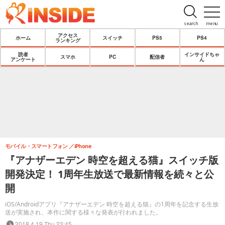
search
menu
アクセス
ホーム
スイッチ
PS5
PS4
ランキング
読者
インサイドちゃ
スマホ
PC
配信者
アンケート
ん
モバイル・スマートフォン
iPhone
『アナザーエデン 時空を超える猫』スイッチ版
開発決定！ 1周年生放送で最新情報を続々と公
開
iOS/Androidアプリ『アナザーエデン 時空を超える猫』の1周年を記念する生放
送が実施され、本作に関する様々な発表が行われました。
2018.4.19 Thu 23:45