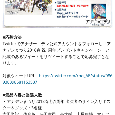
■応募方法
Twitterでアナザーエデン公式アカウントをフォローし「ア
ナデンまつり2018春 祝1周年プレゼントキャンペーン」と
記載のあるツイートをリツイートすることで応募完了とな
ります。
対象ツイートURL：
https://twitter.com/rpg_AE/status/986
938398681153537
■景品内容と当選人数
・アナデンまつり2018春 祝1周年 出演者のサイン入りポス
ター＆グッズ：3名様
吉田尚記、佐倉薫、時田貴司、高大輔、土屋俊輔、マリア