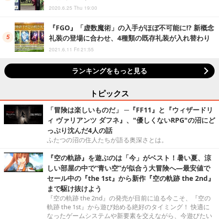
2020.6.25 Thu 19:00
『FGO』「虚数魔術」の入手がほぼ不可能に!? 新概念
礼装の登場に合わせ、4種類の既存礼装が入れ替わり
2021.6.11 Fri 21:55
ランキングをもっと見る
トピックス
「冒険は楽しいものだ」 ─『FF11』と『ウィザードリ
ィ ヴァリアンツ ダフネ』、"優しくないRPG"の沼にど
っぷり沈んだ4人の話
ふたつの沼の住人たちが語る奥深さとは。
『空の軌跡』を遊ぶのは「今」がベスト！暑い夏、涼
しい部屋の中で“青い空”が似合う大冒険へ―最安値で
セール中の『the 1st』から新作『空の軌跡 the 2nd』
まで駆け抜けよう
『空の軌跡 the 2nd』の発売が目前に迫る今こそ、『空の
軌跡 the 1st』から遊び始める絶好のタイミング！ 快適に
なったゲームシステムや新要素を交えながら、今遊びたい