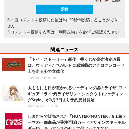
※一度コメントを投稿した後は約120秒間投稿することができま
せん
※コメントを投稿する際は
「利用規約」
を必ずご確認ください
関連ニュース
「トイ・ストーリー」新作一番くじが発売決定!A賞
は、ウッディたちがレトロ感満載のアナログレコード
上を走る姿で立体化
2026.08.07 Fri 03:40
太ももにも目が惹かれるウェディング姿のライザ! フィ
ギュア「ライザ(ライザリン・シュタウト)ウェディン
グStyle」が8月7日より予約受付開始
2026.08.06 Thu 10:15
しまむらで販売された「HUNTER×HUNTER」G.I.編テ
ーマの一部商品が受注再販!カードデザインのキーホル
ダーや、キルアたちのセリフ付ソックスなど