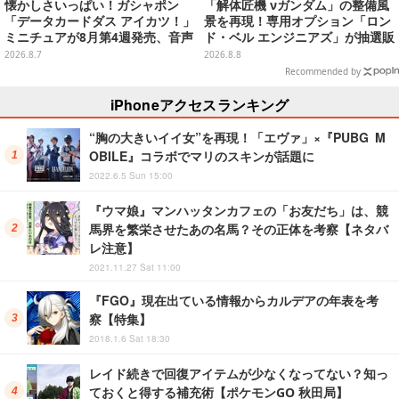
懐かしさいっぱい！ガシャポン
「解体匠機 νガンダム」の整備風
「データカードダス アイカツ！」
景を再現！専用オプション「ロン
ミニチュアが8月第4週発売、音声
ド・ベル エンジニアズ」が抽選販
が流れる特別仕様も当たる
売
2026.8.7
2026.8.8
Recommended by
iPhoneアクセスランキング
“胸の大きいイイ女”を再現！「エヴァ」×『PUBG M
OBILE』コラボでマリのスキンが話題に
2022.6.5 Sun 15:00
『ウマ娘』マンハッタンカフェの「お友だち」は、競
馬界を繁栄させたあの名馬？その正体を考察【ネタバ
レ注意】
2021.11.27 Sat 11:00
『FGO』現在出ている情報からカルデアの年表を考
察【特集】
2018.1.6 Sat 18:30
レイド続きで回復アイテムが少なくなってない？知っ
ておくと得する補充術【ポケモンGO 秋田局】