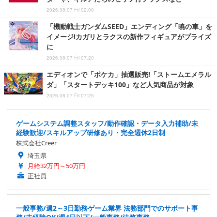
2026.08.07 Fri 02:00
「機動戦士ガンダムSEED」エンディング「暁の車」を
イメージ!カガリとラクスの新作フィギュアがプライズ
に
2026.08.07 Fri 07:20
エディオンで「ポケカ」抽選販売!「ストームエメラル
ダ」「スタートデッキ100」など人気商品が対象
2026.08.07 Fri 07:25
ゲームシステム調整スタッフ/動作確認・データ入力補助/未
経験歓迎/スキルアップ研修あり・完全週休2日制
株式会社Creer
埼玉県
月給32万円～50万円
正社員
一般事務/週2～3日勤務ゲーム業界 法務部門でのサポート事