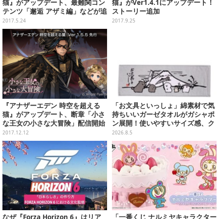
猫』がアップデート、最難関コン
猫』がVer1.4.1にアップデート！
テンツ「邂逅 アザミ編」などが追
ストーリー追加
加
2017.5.24
2017.9.25
『アナザーエデン 時空を超える
「お文具といっしょ」綿素材で気
猫』がアップデート、断章「小さ
持ちいいガーゼタオルがガシャポ
な王女の小さな大冒険」配信開始
ン展開！使いやすいサイズ感、ク
ールな和柄や可愛らしいお寿司な
2017.12.12
2026.8.5
ど全4種
なぜ『Forza Horizon 6』はリア
「一番くじ ナルミヤキャラクター