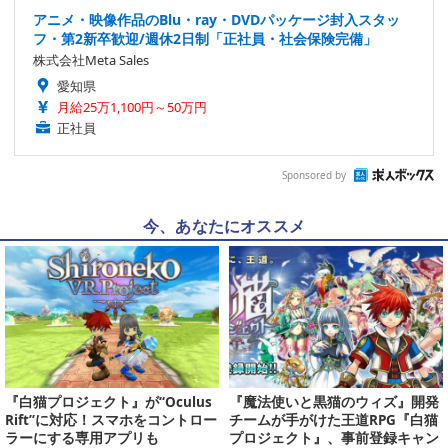
アニメ・映像作品のBlu・ray・DVDパッケージ封入スタッ
フ・第2新卒歓迎/週休2日制「正社員・社会保険完備」
株式会社Meta Sales
愛知県
月給25万1,100円～50万円
正社員
Sponsored by
今、あなたにオススメ
『白猫プロジェクト』が“Oculus
『魔法使いと黒猫のウィズ』開発
Rift”に対応！スマホをコントロー
チームが手がけた王道RPG『白猫
ラーにする専用アプリも
プロジェクト』、事前登録キャン