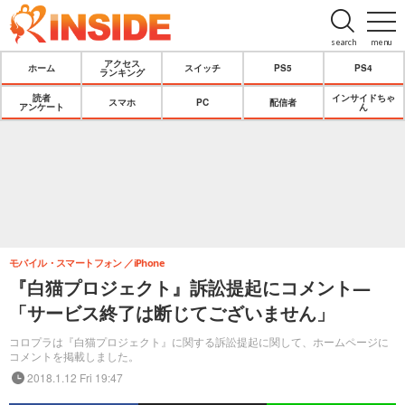
search
menu
アクセス
ホーム
スイッチ
PS5
PS4
ランキング
読者
インサイドちゃ
スマホ
PC
配信者
アンケート
ん
モバイル・スマートフォン
iPhone
『白猫プロジェクト』訴訟提起にコメント―
「サービス終了は断じてございません」
コロプラは『白猫プロジェクト』に関する訴訟提起に関して、ホームページに
コメントを掲載しました。
2018.1.12 Fri 19:47