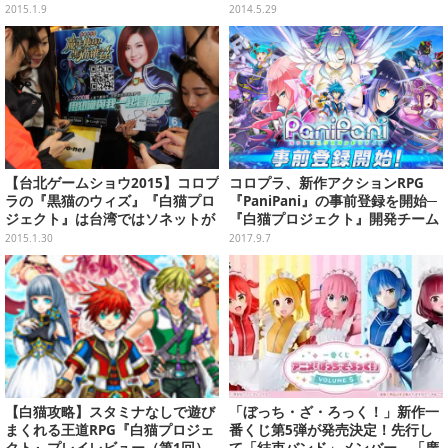
ペーンスタート
2015.1.9
2014.5.29
【台北ゲームショウ2015】コロプ
コロプラ、新作アクションRPG
ラの『黒猫のウィズ』『白猫プロ
『PaniPani』の事前登録を開始─
ジェクト』は台湾ではソネットが
『白猫プロジェクト』開発チーム
提供
の最新作
2015.1.30
2017.9.7
【白猫攻略】スタミナなしで遊び
「ぼっち・ざ・ろっく！」新作一
まくれる王道RPG『白猫プロジェ
番くじ第5弾が発売決定！先行し
クト』プレイレビュー（第1回）
て「結束バンド」メンバー、「廣