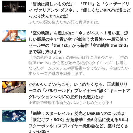
「冒険は楽しいものだ」 ─『FF11』と『ウィザードリ
ィ ヴァリアンツ ダフネ』、"優しくないRPG"の沼にど
っぷり沈んだ4人の話
ふたつの沼の住人たちが語る奥深さとは。
『空の軌跡』を遊ぶのは「今」がベスト！暑い夏、涼
しい部屋の中で“青い空”が似合う大冒険へ―最安値で
セール中の『the 1st』から新作『空の軌跡 the 2nd』
まで駆け抜けよう
『空の軌跡 the 2nd』の発売が目前に迫る今こそ、『空の
軌跡 the 1st』から遊び始める絶好のタイミング！ 快適に
なったゲームシステムや新要素を交えながら、今遊びたい
本シリーズの魅力を紹介します。
かわいい…だからこそ、いじめたくなる。正式版リリ
ースの『パルワールド』プレイヤーに訊く“キュートア
グレッション×パル”の底知れぬ魅力とは
正式版で登場する新たなパルもいじめたくなる！
『崩壊：スターレイル』爻光とUGREENのコラボは
「限定ギフトBOX」が超豪華！全6商品に使える5％オ
フクーポンやコスプレイヤー撮影会など、盛りだくさ
んでお届け