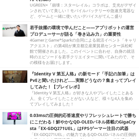
UGREEN×『崩壊：スターレイル』コラボは、爻光がデザイ
ンされていて美しい！モバイルバッテリーや急速充電器な
ど、ゲームと一緒に使いたいデバイスがてんこ盛り
若手抜擢の環境で学んだこと――アプリボットの運営
プロデューサーが語る「巻き込み力」の重要性
4GamerとGame*Sparkの合同による就活イベント「キャリ
アクエスト」の第4回が東京都立産業貿易センター浜松町
館で開催されました。このイベントに合わせ、自身の就活
時のエピソードを若手クリエイターに聞いてみたので、そ
の模様をお届けします。
『Identity V 第五人格』の新モード「手記の加筆」は
PvEと聞いたけれど……実際どうなの？集まってプレイ
してみた！【プレイレポ】
『Identity V 第五人格』が好きな人やプレイしたことある
人、全くプレイしたことがない人など、様々な4人を集め
てプレイしてみました！
0.03msの圧倒的応答速度やリフレッシュレートで勝ち
にこだわる！鮮やかなQD-OLEDパネル搭載のGigaCry
sta「EX-GDQ271UEL」はFPSゲーマー注目の武器
「EX-GDQ271UEL」の魅力であるQD-OLEDパネルの圧倒的