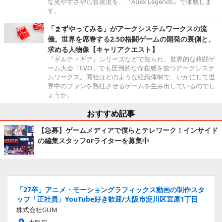
な見やすさや応答速度を、『Apex Legends』で体感しま
す。
「まずやってみる」がアークシステムワークスの流
儀。世界を席巻する2.5D格闘ゲームの開発の裏側と、
求める人物像【キャリアクエスト】
『ギルティギア』シリーズなどで知られ、世界的な格闘ゲ
ーム大会「EVO」でも圧倒的な存在感を放つアークシステ
ムワークス。同社はどのような組織体制で、いかにして世
界中のファンを熱狂させるゲームを生み出しているのでし
ょうか。
おすすめ記事
【急募】ゲームメディアで僕らとテレワーク！インサイド
の編集スタッフorライターを募集中
「27卒」アニメ・モーショングラフィックス動画の制作スタ
ッフ「正社員」YouTube好き歓迎/大阪市淀川区宮原1丁目
株式会社GUM