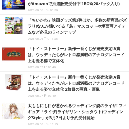
がAmazonで抽選販売受付中!1BOX(20パック入り)
2026.08.06 Thu 03:30
「ちいかわ」映画グッズ第3弾ほか、多数の新商品がズ
ラリ!なんか懐いてる「鳥」マスコットや場面写アイテ
ムなど必見のラインナップ
2026.08.06 Thu 11:25
「トイ・ストーリー」新作一番くじが発売決定!A賞
は、ウッディたちがレトロ感満載のアナログレコード
上を走る姿で立体化
2026.08.07 Fri 03:40
「トイ・ストーリー」新作一番くじが発売決定!A賞
は、ウッディたちがレトロ感満載のアナログレコード
上を走る姿で立体化 2枚目の写真・画像
2026.08.07 Fri 03:40
太ももにも目が惹かれるウェディング姿のライザ! フィ
ギュア「ライザ(ライザリン・シュタウト)ウェディン
グStyle」が8月7日より予約受付開始
2026.08.06 Thu 10:15