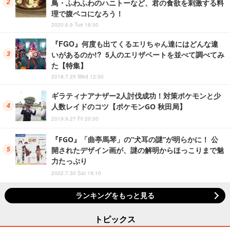
鳥・ふわふわのハニトーなど、君の食欲を刺激する料
理で腹ペコになろう！
2020.6.9 Tue 18:00
『FGO』何度も出てくるエリちゃん達にはどんな違
いがあるのか!? 5人のエリザベートを並べて調べてみ
た【特集】
2018.7.25 Wed 12:00
ギラティナアナザー2人討伐成功！対策ポケモンと少
人数レイドのコツ【ポケモンGO 秋田局】
2019.9.27 Fri 20:00
『FGO』「曲亭馬琴」の“犬耳の謎”が明らかに！ 公
開されたデザイン画が、謎の解明からほっこりまで魅
力たっぷり
2022.7.30 Sat 19:10
ランキングをもっと見る
トピックス