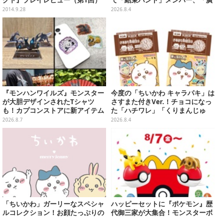
井きくり」のメイド衣装フィギュ
2014.9.28
2026.8.4
アを公開
『モンハンワイルズ』モンスター
今度の「ちいかわ キャラパキ」は
が大胆デザインされたTシャツ
さすまた付きVer.！チョコになっ
も！カプコンストアに新アイテム
た「ハチワレ」「くりまんじゅ
が続々登場
う」たちも可愛い全8種
2026.8.7
2026.8.4
「ちいかわ」ガーリーなスペシャ
ハッピーセットに『ポケモン』歴
ルコレクション！お顔たっぷりの
代御三家が大集合！モンスターボ