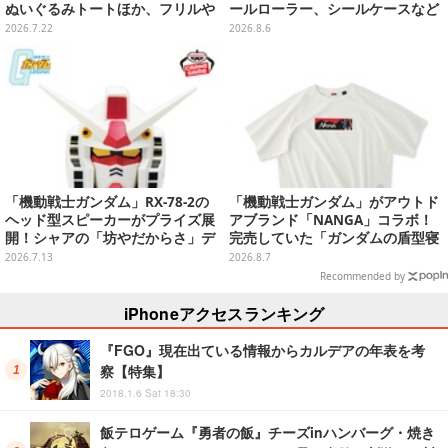
ぬいぐるみトートほか、フリルや
ールローラー、シールケースなど
リボンが可愛いTシャツなどが発
全12種
2026.7.22
2026.8.6
売
「機動戦士ガンダム」RX-78-2の
「機動戦士ガンダム」がアウトド
ヘッド型スピーカーがプライズ展
アブランド「NANGA」コラボ！
開！シャアの「坊やだからさ」デ
完売していた「ガンダムの盾型寝
ザインなどオシャレなグラス3種
袋」も2次受注開始
2026.7.13
2026.8.7
も
Recommended by
iPhoneアクセスランキング
『FGO』現在出ている情報からカルデアの年表を考
察【特集】
2018.1.6 Sat 18:30
飯テロゲーム『勇者の飯』チーズinハンバーグ・焼き