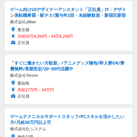
ゲーム向けUIデザイナーアシスタント「正社員」IT・デザイ
ン系転職希望・駅チカ/賞与年2回・未経験歓迎・新宿区新宿
株式会社alBee
東京都
月給29万8,200円～43万8,200円
正社員
「すぐに働きたい方歓迎」/アニメグッズ梱包/即入寮OK/寮
費無料/長期安定/20~30代活躍中
株式会社Tetote
愛知県
月給27万円～34万円
正社員
ゲームテクニカルサポートスタッフ/PCスキルを活かしたい
方/月給30万円以上可
株式会社ELシステム
神奈川県