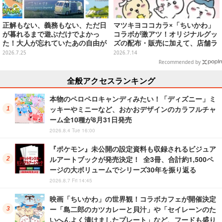
正解もない、義務もない、ただ日
マツキヨココカラ×「ちいかわ」
が暮れるまで遊ぶだけでよかっ
コラボが激アツ！オリジナルグッ
た！大人が忘れていたあの自由が
ズの配布・販売に加えて、店舗ラ
蘇るノスタルジー夏休みゲームお
ッピングや”花火打ち上げ”まで盛
2026.7.25
2026.7.14
すすめ5選【特集】
り沢山
Recommended by
全般アクセスランキング
本物のペロペロキャンディみたい！「ディズニー」ミ
ッキーやミニーなど、おかおデザインのカラフルチャ
ーム全10種が8月31日発売
2026.8.4 Tue 16:00
『ポケモン』未公開の設定資料も収録されるビジュア
ルアートブックが発売決定！ 全3冊、合計約1,500ペ
ージの大ボリュームでシリーズ30年を振り返る
2026.8.7 Fri 14:45
映画「ちいかわ」の世界観！コラボカフェが開催決定
ー「島二郎のカツカレーと貝汁」や「セイレーンのた
いへんよく漬けましたプレート」など、フードも盛り