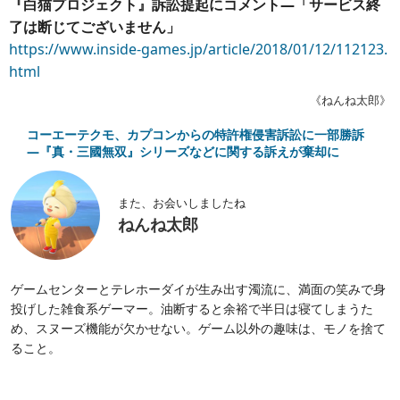
『白猫プロジェクト』訴訟提起にコメント―「サービス終
了は断じてございません」
https://www.inside-games.jp/article/2018/01/12/112123.
html
《ねんね太郎》
コーエーテクモ、カプコンからの特許権侵害訴訟に一部勝訴
―『真・三國無双』シリーズなどに関する訴えが棄却に
また、お会いしましたね
ねんね太郎
ゲームセンターとテレホーダイが生み出す濁流に、満面の笑みで身
投げした雑食系ゲーマー。油断すると余裕で半日は寝てしまうた
め、スヌーズ機能が欠かせない。ゲーム以外の趣味は、モノを捨て
ること。