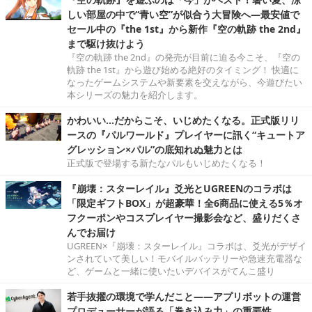
しい部屋の中で“青い空”が似合う大冒険へ―最安値で
セール中の『the 1st』から新作『空の軌跡 the 2nd』
まで駆け抜けよう
『空の軌跡 the 2nd』の発売が目前に迫る今こそ、『空の
軌跡 the 1st』から遊び始める絶好のタイミング！ 快適に
なったゲームシステムや新要素を交えながら、今遊びたい
本シリーズの魅力を紹介します。
かわいい…だからこそ、いじめたくなる。正式版リリ
ースの『パルワールド』プレイヤーに訊く“キュートア
グレッション×パル”の底知れぬ魅力とは
正式版で登場する新たなパルもいじめたくなる！
『崩壊：スターレイル』爻光とUGREENのコラボは
「限定ギフトBOX」が超豪華！全6商品に使える5％オ
フクーポンやコスプレイヤー撮影会など、盛りだくさ
んでお届け
UGREEN×『崩壊：スターレイル』コラボは、爻光がデザイ
ンされていて美しい！モバイルバッテリーや急速充電器な
ど、ゲームと一緒に使いたいデバイスがてんこ盛り
若手抜擢の環境で学んだこと――アプリボットの運営
プロデューサーが語る「巻き込み力」の重要性