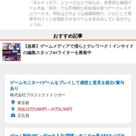
『ギルティギア』シリーズなどで知られ、世界的な格闘ゲ
ーム大会「EVO」でも圧倒的な存在感を放つアークシステ
ムワークス。同社はどのような組織体制で、いかにして世
界中のファンを熱狂させるゲームを生み出しているのでし
ょうか。
おすすめ記事
【急募】ゲームメディアで僕らとテレワーク！インサイド
の編集スタッフorライターを募集中
ゲームモニター/ゲームをプレイして感想と意見を提出/賞与
あり
株式会社プロジェクトトリガー
東京都
月給22万5,900円～31万6,700円
正社員
ゲーム制作/PC・データ入力/調査・モニター系 SEGAバグチ