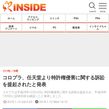
search
menu
アクセス
ホーム
スイッチ
PS5
PS4
ランキング
読者
インサイドちゃ
スマホ
PC
配信者
アンケート
ん
その他
全般
コロプラ、任天堂より特許権侵害に関する訴訟
を提起されたと発表
コロプラは平成29年12月22日に特許権侵害に関する訴状を提起され、平成30年
1月9日に訴状内容を確認したと発表しました。
2018.1.13 Sat 0:40
2018.1.10 Wed 16:12