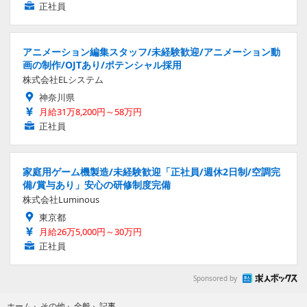
正社員
アニメーション編集スタッフ/未経験歓迎/アニメーション動
画の制作/OJTあり/ポテンシャル採用
株式会社ELシステム
神奈川県
月給31万8,200円～58万円
正社員
家庭用ゲーム機製造/未経験歓迎「正社員/週休2日制/空調完
備/賞与あり」安心の研修制度完備
株式会社Luminous
東京都
月給26万5,000円～30万円
正社員
Sponsored by
記事
ホーム
›
その他
›
全般
›