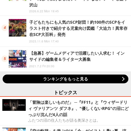
沢山
2026.6.22 Mon 19:45
子どもたちにも人気のSCP財団！約100件のSCPをイ
ラスト付きで紹介する児童向け図鑑「大迫力！異常存
在SCP大百科」発売
2023.11.6 Mon 17:40
【急募】ゲームメディアで活躍したい人求む！ イン
サイドの編集者＆ライター大募集
2021.7.2 Fri 20:00
ランキングをもっと見る
トピックス
「冒険は楽しいものだ」 ─『FF11』と『ウィザードリ
ィ ヴァリアンツ ダフネ』、"優しくないRPG"の沼にど
っぷり沈んだ4人の話
ふたつの沼の住人たちが語る奥深さとは。
『空の軌跡』を遊ぶのは「今」がベスト！暑い夏、涼