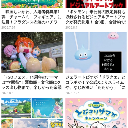
「映画ちいかわ」入場者特典第1
『ポケモン』未公開の設定資料も
弾「チャームミニフィギュア」に
収録されるビジュアルアートブッ
注目！フラダンス衣装のハチワ
クが発売決定！ 全3冊、合計約1,5
レ、うさぎら全8種類
00ページの大ボリュームでシリー
2026.7.24
2026.8.7
ズ30年を振り返る
「FGOフェス」11周年のテーマ
ジェラートピケが『ドラクエ』と
は“学園祭”！運動部・文化部にク
コラボか！？公式Xよりスライム
ラス出し物まで、楽しかった余韻
や、なじみ深い「たたかう」「に
が残る思い出を写真たっぷりでお
げる」のコマンドウィンドウが投
2026.8.3
2026.7.27
届け【写真180枚】
稿