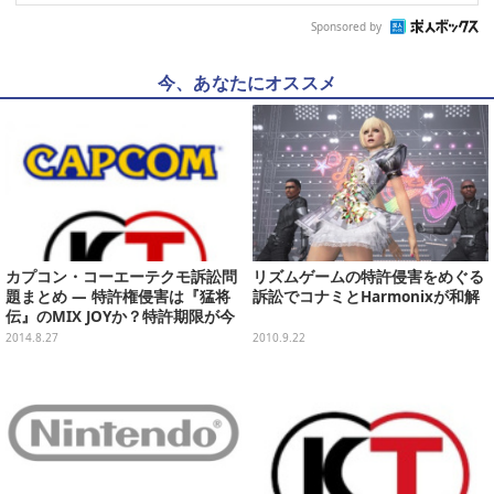
Sponsored by
今、あなたにオススメ
カプコン・コーエーテクモ訴訟問
リズムゲームの特許侵害をめぐる
題まとめ ― 特許権侵害は『猛将
訴訟でコナミとHarmonixが和解
伝』のMIX JOYか？特許期限が今
年12月に迫る【追記】
2014.8.27
2010.9.22