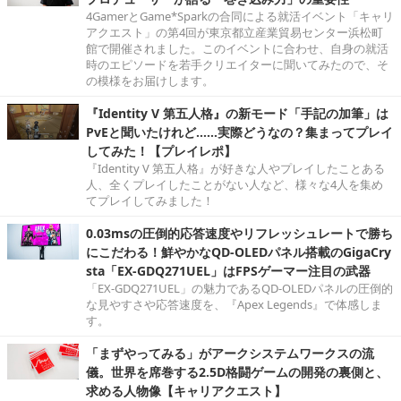
4GamerとGame*Sparkの合同による就活イベント「キャリ
アクエスト」の第4回が東京都立産業貿易センター浜松町
館で開催されました。このイベントに合わせ、自身の就活
時のエピソードを若手クリエイターに聞いてみたので、そ
の模様をお届けします。
『Identity V 第五人格』の新モード「手記の加筆」は
PvEと聞いたけれど……実際どうなの？集まってプレイ
してみた！【プレイレポ】
『Identity V 第五人格』が好きな人やプレイしたことある
人、全くプレイしたことがない人など、様々な4人を集め
てプレイしてみました！
0.03msの圧倒的応答速度やリフレッシュレートで勝ち
にこだわる！鮮やかなQD-OLEDパネル搭載のGigaCry
sta「EX-GDQ271UEL」はFPSゲーマー注目の武器
「EX-GDQ271UEL」の魅力であるQD-OLEDパネルの圧倒的
な見やすさや応答速度を、『Apex Legends』で体感しま
す。
「まずやってみる」がアークシステムワークスの流
儀。世界を席巻する2.5D格闘ゲームの開発の裏側と、
求める人物像【キャリアクエスト】