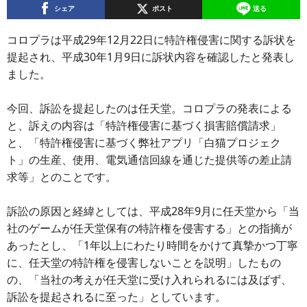
シェア
ポスト
送る
コロプラは平成29年12月22日に特許権侵害に関する訴状を
提起され、平成30年1月9日に訴状内容を確認したと発表し
ました。
今回、訴訟を提起したのは任天堂。コロプラの発表による
と、訴えの内容は「特許権侵害に基づく損害賠償請求」
と、「特許権侵害に基づく弊社アプリ「白猫プロジェク
ト」の生産、使用、電気通信回線を通じた提供等の差止請
求等」とのことです。
訴訟の原因と経緯としては、平成28年9月に任天堂から「当
社のゲームが任天堂保有の特許権を侵害する」との指摘が
あったとし、「1年以上にわたり時間をかけて真摯かつ丁寧
に、任天堂の特許権を侵害しないことを説明」したもの
の、「当社の考えが任天堂に受け入れられるには及ばず、
訴訟を提起されるに至った」としています。