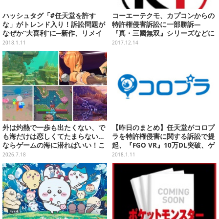
ハッシュタグ「#任天堂を許す
コーエーテクモ、カプコンからの
な」がトレンド入り！訴訟問題が
特許権侵害訴訟に一部勝訴―
なぜか“大喜利”に─新作、リメイ
『真・三國無双』シリーズなどに
クを切望する声多数
関する訴えが棄却に
2018.1.11
2017.12.14
外は灼熱で一歩も出たくない、で
【昨日のまとめ】任天堂がコロプ
も海だけは恋しくてたまらない…
ラを特許権侵害に関する訴訟で提
ならゲームの海に潜ればいい！こ
起、『FGO VR』10万DL突破、ゲ
の夏遊びたいおすすめ海ゲーム5
オのバイヤーが語る2017年市場振
2026.7.18
2018.1.11
選【特集】
り返りと2018年の展望…など(1/1
0)