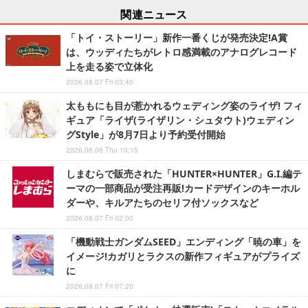
関連ニュース
「トイ・ストーリー」新作一番くじが発売決定!A賞
は、ウッディたちがレトロ感満載のアナログレコード
上を走る姿で立体化
2026.08.07 Fri 03:40
太ももにも目が惹かれるウェディング姿のライザ! フィ
ギュア「ライザ(ライザリン・シュタウト)ウェディン
グStyle」が8月7日より予約受付開始
2026.08.06 Thu 10:15
しまむらで販売された「HUNTER×HUNTER」G.I.編テ
ーマの一部商品が受注再販!カードデザインのキーホル
ダーや、キルアたちのセリフ付ソックスなど
2026.08.07 Fri 02:00
「機動戦士ガンダムSEED」エンディング「暁の車」を
イメージ!カガリとラクスの新作フィギュアがプライズ
に
2026.08.07 Fri 07:20