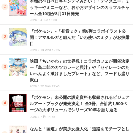
本物のペロペロキャンディみたい！「ディズニー」ミ
ッキーやミニーなど、おかおデザインのカラフルチャ
ーム全10種が8月31日発売
2026.8.4 Tue 16:00
『ポケモン』×「初音ミク」第8弾コラボイラスト公
開！アマルルガと組んだ「いわ使いのミク」がお披露
目
2023.9.13 Wed 19:25
映画「ちいかわ」の世界観！コラボカフェが開催決定
ー「島二郎のカツカレーと貝汁」や「セイレーンのた
いへんよく漬けましたプレート」など、フードも盛り
沢山
2026.6.22 Mon 19:45
『ポケモン』未公開の設定資料も収録されるビジュア
ルアートブックが発売決定！ 全3冊、合計約1,500ペ
ージの大ボリュームでシリーズ30年を振り返る
2026.8.7 Fri 14:45
なんと「国道」が美少女擬人化！道路をモチーフとし