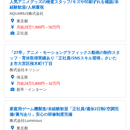
人気アニメグッズの検査スタッフ/キズや印刷ずれを確認/未
経験歓迎/人柄重視
AQUARIUS株式会社
東京都
月給29万1,900円～50万円
正社員
「27卒」アニメ・モーショングラフィックス動画の制作スタ
ッフ・育休取得実績あり「正社員/SNSスキル習得」さいた
ま市大宮区桜木町1丁目
株式会社キソシン
埼玉県
月給24万5,800円～32万円
新卒・インターン
家庭用ゲーム機製造/未経験歓迎「正社員/週休2日制/空調完
備/賞与あり」安心の研修制度完備
株式会社Luminous
東京都