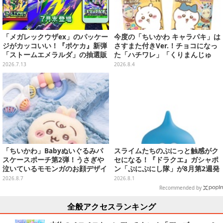
「メガレックウザex」のパッケー
今度の「ちいかわ キャラパキ」は
ジがカッコいい！『ポケカ』新弾
さすまた付きVer.！チョコになっ
「ストームエメラルダ」の抽選販
た「ハチワレ」「くりまんじゅ
売がヨドバシで実施
う」たちも可愛い全8種
2026.7.13
2026.8.4
「ちいかわ」Babyぬいぐるみパ
スライムたちのぷにっと触感がク
スケースポーチ第2弾！うさぎや
セになる！『ドラクエ』ガシャポ
泣いているモモンガのお顔デザイ
ン「ぷにぷにし隊」が8月第2週発
ン全4種が8月下旬プライズ展開
売―全4種ではぐれメタルは固め
2026.8.7
2026.8.1
Recommended by
全般アクセスランキング