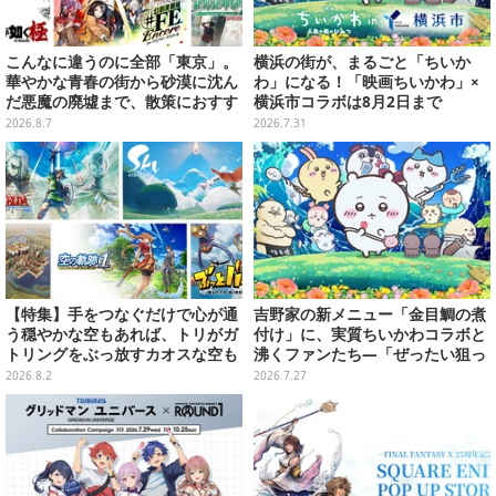
こんなに違うのに全部「東京」。
横浜の街が、まるごと「ちいか
華やかな青春の街から砂漠に沈ん
わ」になる！「映画ちいかわ」×
だ悪魔の廃墟まで、散策におすす
横浜市コラボは8月2日まで
め東京ゲーム5選【特集】
2026.8.7
2026.7.31
【特集】手をつなぐだけで心が通
吉野家の新メニュー「金目鯛の煮
う穏やかな空もあれば、トリがガ
付け」に、実質ちいかわコラボと
トリングをぶっ放すカオスな空も
沸くファンたち―「ぜったい狙っ
ある！“空”がテーマのおすすめゲ
ただろ！」「映画公開のタイミン
2026.8.2
2026.7.27
ーム5選
グで妙だな？」