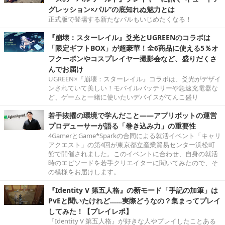
グレッション×パル”の底知れぬ魅力とは
正式版で登場する新たなパルもいじめたくなる！
『崩壊：スターレイル』爻光とUGREENのコラボは
「限定ギフトBOX」が超豪華！全6商品に使える5％オ
フクーポンやコスプレイヤー撮影会など、盛りだくさ
んでお届け
UGREEN×『崩壊：スターレイル』コラボは、爻光がデザイ
ンされていて美しい！モバイルバッテリーや急速充電器な
ど、ゲームと一緒に使いたいデバイスがてんこ盛り
若手抜擢の環境で学んだこと――アプリボットの運営
プロデューサーが語る「巻き込み力」の重要性
4GamerとGame*Sparkの合同による就活イベント「キャリ
アクエスト」の第4回が東京都立産業貿易センター浜松町
館で開催されました。このイベントに合わせ、自身の就活
時のエピソードを若手クリエイターに聞いてみたので、そ
の模様をお届けします。
『Identity V 第五人格』の新モード「手記の加筆」は
PvEと聞いたけれど……実際どうなの？集まってプレイ
してみた！【プレイレポ】
『Identity V 第五人格』が好きな人やプレイしたことある