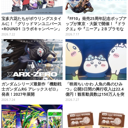
宝多六花たちがボウリングスタイ
『FF10』発売25周年記念ポップア
ルに！「グリッドマンユニバース
ップが東京・大阪で開催！『ドラ
×ROUND1 コラボキャンペーン」
クエ』や『ニーア』2Ｂプラモな
開催決定、企画やグッズ販売を実
ども販売
2026.7.22
2026.7.17
施
ガンダムシリーズ最新作「機動戦
「映画ちいかわ 人魚の島のひみ
士ガンダムRG アレックスゼロ」
つ」公開3日間の興行収入は22.4
発表！2027年展開
億円！観客動員数は150万人を突
破
2026.7.24
2026.7.27