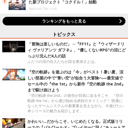
た新プロジェクト「コクドル！」始動
2022.6.23 Thu 11:25
ランキングをもっと見る
トピックス
「冒険は楽しいものだ」 ─『FF11』と『ウィザードリ
ィ ヴァリアンツ ダフネ』、"優しくないRPG"の沼にど
っぷり沈んだ4人の話
ふたつの沼の住人たちが語る奥深さとは。
『空の軌跡』を遊ぶのは「今」がベスト！暑い夏、涼
しい部屋の中で“青い空”が似合う大冒険へ―最安値で
セール中の『the 1st』から新作『空の軌跡 the 2nd』
まで駆け抜けよう
『空の軌跡 the 2nd』の発売が目前に迫る今こそ、『空の
軌跡 the 1st』から遊び始める絶好のタイミング！ 快適に
なったゲームシステムや新要素を交えながら、今遊びたい
本シリーズの魅力を紹介します。
かわいい…だからこそ、いじめたくなる。正式版リリ
ースの『パルワールド』プレイヤーに訊く“キュートア