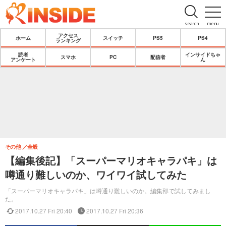
search
menu
アクセス
ホーム
スイッチ
PS5
PS4
ランキング
読者
インサイドちゃ
スマホ
PC
配信者
アンケート
ん
その他
全般
【編集後記】「スーパーマリオキャラパキ」は
噂通り難しいのか、ワイワイ試してみた
「スーパーマリオキャラパキ」は噂通り難しいのか。編集部で試してみまし
た。
2017.10.27 Fri 20:40
2017.10.27 Fri 20:36