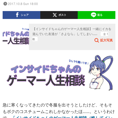
2017.10.8 Sun 18:00
シェア
ポスト
送る
【インサイドちゃんのゲーマー人生相談】一緒にイカを
遊んでいた友達が「さよなら」してしまい……
全 1
枚
拡大写真
急に寒くなってきたので冬服を出そうとしたけど、そもそ
もボクのコスチュームこれしかなかったほ……。というわけ
で、
「インサイドちゃんのゲーマー人生相談（略してイン