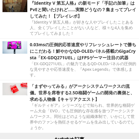
『Identity V 第五人格』の新モード「手記の加筆」は
PvEと聞いたけれど……実際どうなの？集まってプレイ
してみた！【プレイレポ】
『Identity V 第五人格』が好きな人やプレイしたことある
人、全くプレイしたことがない人など、様々な4人を集め
てプレイしてみました！
0.03msの圧倒的応答速度やリフレッシュレートで勝ち
にこだわる！鮮やかなQD-OLEDパネル搭載のGigaCry
sta「EX-GDQ271UEL」はFPSゲーマー注目の武器
「EX-GDQ271UEL」の魅力であるQD-OLEDパネルの圧倒的
な見やすさや応答速度を、『Apex Legends』で体感しま
す。
「まずやってみる」がアークシステムワークスの流
儀。世界を席巻する2.5D格闘ゲームの開発の裏側と、
求める人物像【キャリアクエスト】
『ギルティギア』シリーズなどで知られ、世界的な格闘ゲ
ーム大会「EVO」でも圧倒的な存在感を放つアークシステ
ムワークス。同社はどのような組織体制で、いかにして世
界中のファンを熱狂させるゲームを生み出しているのでし
ょうか。