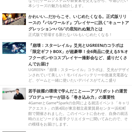
なったゲームシステムや新要素を交えながら、今遊びたい
本シリーズの魅力を紹介します。
かわいい…だからこそ、いじめたくなる。正式版リリ
ースの『パルワールド』プレイヤーに訊く“キュートア
グレッション×パル”の底知れぬ魅力とは
正式版で登場する新たなパルもいじめたくなる！
『崩壊：スターレイル』爻光とUGREENのコラボは
「限定ギフトBOX」が超豪華！全6商品に使える5％オ
フクーポンやコスプレイヤー撮影会など、盛りだくさ
んでお届け
UGREEN×『崩壊：スターレイル』コラボは、爻光がデザイ
ンされていて美しい！モバイルバッテリーや急速充電器な
ど、ゲームと一緒に使いたいデバイスがてんこ盛り
若手抜擢の環境で学んだこと――アプリボットの運営
プロデューサーが語る「巻き込み力」の重要性
4GamerとGame*Sparkの合同による就活イベント「キャリ
アクエスト」の第4回が東京都立産業貿易センター浜松町
館で開催されました。このイベントに合わせ、自身の就活
時のエピソードを若手クリエイターに聞いてみたので、そ
の模様をお届けします。