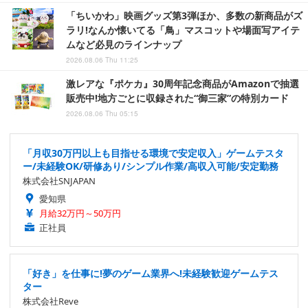
「ちいかわ」映画グッズ第3弾ほか、多数の新商品がズ
ラリ!なんか懐いてる「鳥」マスコットや場面写アイテ
ムなど必見のラインナップ
2026.08.06 Thu 11:25
激レアな『ポケカ』30周年記念商品がAmazonで抽選
販売中!地方ごとに収録された“御三家”の特別カード
2026.08.06 Thu 05:15
「月収30万円以上も目指せる環境で安定収入」ゲームテスタ
ー/未経験OK/研修あり/シンプル作業/高収入可能/安定勤務
株式会社SNJAPAN
愛知県
月給32万円～50万円
正社員
「好き」を仕事に!夢のゲーム業界へ!未経験歓迎ゲームテス
ター
株式会社Reve