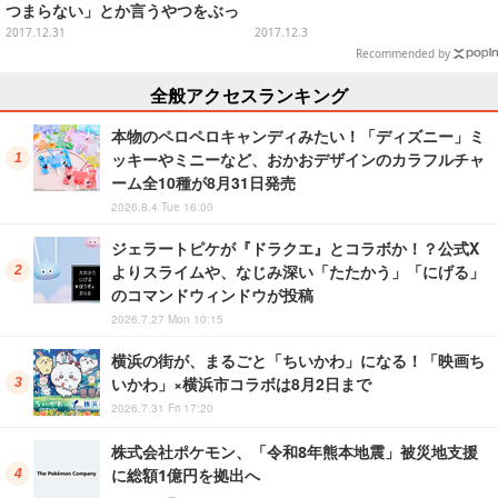
つまらない」とか言うやつをぶっ
飛ばします
2017.12.31
2017.12.3
Recommended by
全般アクセスランキング
本物のペロペロキャンディみたい！「ディズニー」ミ
ッキーやミニーなど、おかおデザインのカラフルチャ
ーム全10種が8月31日発売
2026.8.4 Tue 16:00
ジェラートピケが『ドラクエ』とコラボか！？公式X
よりスライムや、なじみ深い「たたかう」「にげる」
のコマンドウィンドウが投稿
2026.7.27 Mon 10:15
横浜の街が、まるごと「ちいかわ」になる！「映画ち
いかわ」×横浜市コラボは8月2日まで
2026.7.31 Fri 17:20
株式会社ポケモン、「令和8年熊本地震」被災地支援
に総額1億円を拠出へ