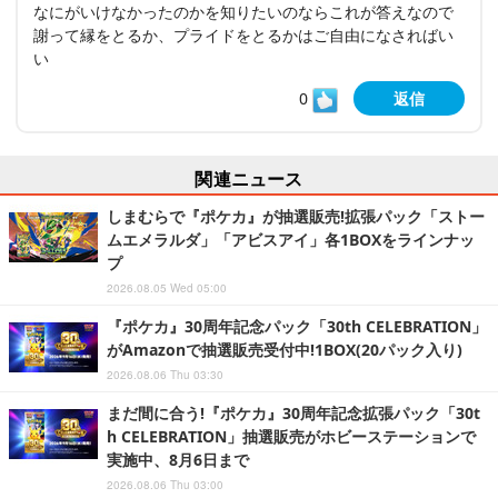
なにがいけなかったのかを知りたいのならこれが答えなので
謝って縁をとるか、プライドをとるかはご自由になさればい
い
0
返信
関連ニュース
しまむらで『ポケカ』が抽選販売!拡張パック「ストー
ムエメラルダ」「アビスアイ」各1BOXをラインナッ
プ
2026.08.05 Wed 05:00
『ポケカ』30周年記念パック「30th CELEBRATION」
がAmazonで抽選販売受付中!1BOX(20パック入り)
2026.08.06 Thu 03:30
まだ間に合う!『ポケカ』30周年記念拡張パック「30t
h CELEBRATION」抽選販売がホビーステーションで
実施中、8月6日まで
2026.08.06 Thu 03:00