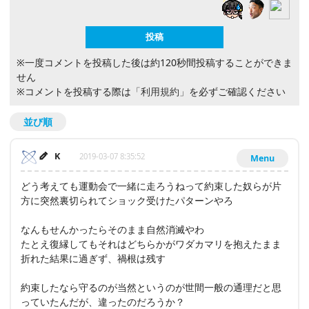
※一度コメントを投稿した後は約120秒間投稿することができま
せん
※コメントを投稿する際は
「利用規約」
を必ずご確認ください
並び順
K
2019-03-07 8:35:52
Menu
どう考えても運動会で一緒に走ろうねって約束した奴らが片
方に突然裏切られてショック受けたパターンやろ
なんもせんかったらそのまま自然消滅やわ
たとえ復縁してもそれはどちらかがワダカマリを抱えたまま
折れた結果に過ぎず、禍根は残す
約束したなら守るのが当然というのが世間一般の通理だと思
っていたんだが、違ったのだろうか？