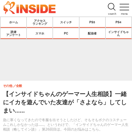
search
menu
アクセス
ホーム
スイッチ
PS5
PS4
ランキング
読者
インサイドちゃ
スマホ
PC
配信者
アンケート
ん
その他
全般
【インサイドちゃんのゲーマー人生相談】一緒
にイカを遊んでいた友達が「さよなら」してし
まい……
急に寒くなってきたので冬服を出そうとしたけど、そもそもボクのコスチュー
ムこれしかなかったほ……。というわけで、「インサイドちゃんのゲーマー人生
相談（略してイン談）」第26回目ほ。今回のお悩みはこちら。