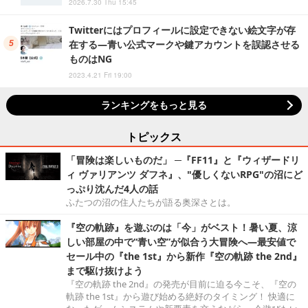
2026.7.30 Thu 15:45
Twitterにはプロフィールに設定できない絵文字が存
在する―青い公式マークや鍵アカウントを誤認させる
ものはNG
2023.4.21 Fri 19:00
ランキングをもっと見る
トピックス
「冒険は楽しいものだ」 ─『FF11』と『ウィザードリ
ィ ヴァリアンツ ダフネ』、"優しくないRPG"の沼にど
っぷり沈んだ4人の話
ふたつの沼の住人たちが語る奥深さとは。
『空の軌跡』を遊ぶのは「今」がベスト！暑い夏、涼
しい部屋の中で“青い空”が似合う大冒険へ―最安値で
セール中の『the 1st』から新作『空の軌跡 the 2nd』
まで駆け抜けよう
『空の軌跡 the 2nd』の発売が目前に迫る今こそ、『空の
軌跡 the 1st』から遊び始める絶好のタイミング！ 快適に