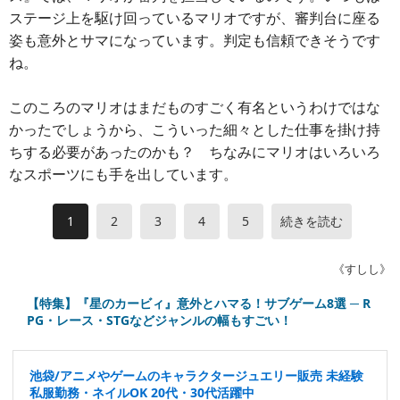
ステージ上を駆け回っているマリオですが、審判台に座る
姿も意外とサマになっています。判定も信頼できそうです
ね。
このころのマリオはまだものすごく有名というわけではな
かったでしょうから、こういった細々とした仕事を掛け持
ちする必要があったのかも？ ちなみにマリオはいろいろ
なスポーツにも手を出しています。
1
2
3
4
5
続きを読む
《すしし》
【特集】『星のカービィ』意外とハマる！サブゲーム8選 ─ R
PG・レース・STGなどジャンルの幅もすごい！
池袋/アニメやゲームのキャラクタージュエリー販売 未経験
私服勤務・ネイルOK 20代・30代活躍中