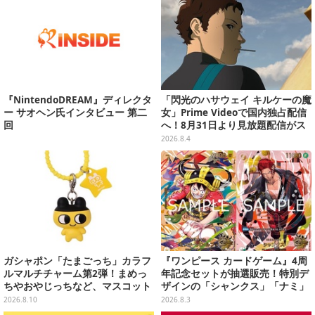
『NintendoDREAM』ディレクタ
「閃光のハサウェイ キルケーの魔
ー サオヘン氏インタビュー 第二
女」Prime Videoで国内独占配信
回
へ！8月31日より見放題配信がス
タート
2026.8.4
ガシャポン「たまごっち」カラフ
『ワンピース カードゲーム』4周
ルマルチチャーム第2弾！まめっ
年記念セットが抽選販売！特別デ
ちやおやじっちなど、マスコット
ザインの「シャンクス」「ナミ」
＆バンドの色がリンクした全6種
など9枚のプロモカードを収録
2026.8.10
2026.8.3