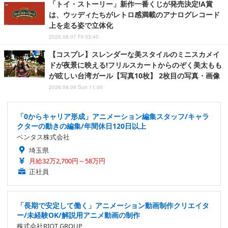
「トイ・ストーリー」新作一番くじが発売決定!A賞
は、ウッディたちがレトロ感満載のアナログレコード
上を走る姿で立体化
2026.08.07 Fri 03:40
【コスプレ】スレンダーな美スタイルのミニスカメイ
ドが夜景に映える!フリルスカートからのぞく美太もも
が眩しい台湾ガール【写真10枚】 2枚目の写真・画像
2026.08.09 Sun 11:00
「0からキャリア形成」アニメーション編集スタッフ/キャラ
クターの動きの編集/年間休日120日以上
ベンタス株式会社
埼玉県
月給32万2,700円～58万円
正社員
「長期で安定して働く」アニメーション動画制作クリエイタ
ー/未経験OK/解説用アニメ動画の制作
株式会社RIOT GROUP