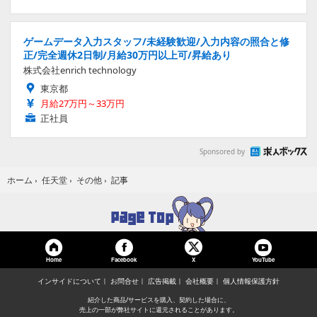
ゲームデータ入力スタッフ/未経験歓迎/入力内容の照合と修
正/完全週休2日制/月給30万円以上可/昇給あり
株式会社enrich technology
東京都
月給27万円～33万円
正社員
Sponsored by
記事
ホーム
›
任天堂
›
その他
›
Home
Facebook
YouTube
X
インサイドについて
お問合せ
広告掲載
会社概要
個人情報保護方針
紹介した商品/サービスを購入、契約した場合に、
売上の一部が弊社サイトに還元されることがあります。