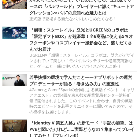
ースの『パルワールド』プレイヤーに訊く“キュートア
グレッション×パル”の底知れぬ魅力とは
正式版で登場する新たなパルもいじめたくなる！
『崩壊：スターレイル』爻光とUGREENのコラボは
「限定ギフトBOX」が超豪華！全6商品に使える5％オ
フクーポンやコスプレイヤー撮影会など、盛りだくさ
んでお届け
UGREEN×『崩壊：スターレイル』コラボは、爻光がデザイ
ンされていて美しい！モバイルバッテリーや急速充電器な
ど、ゲームと一緒に使いたいデバイスがてんこ盛り
若手抜擢の環境で学んだこと――アプリボットの運営
プロデューサーが語る「巻き込み力」の重要性
4GamerとGame*Sparkの合同による就活イベント「キャリ
アクエスト」の第4回が東京都立産業貿易センター浜松町
館で開催されました。このイベントに合わせ、自身の就活
時のエピソードを若手クリエイターに聞いてみたので、そ
の模様をお届けします。
『Identity V 第五人格』の新モード「手記の加筆」は
PvEと聞いたけれど……実際どうなの？集まってプレイ
してみた！【プレイレポ】