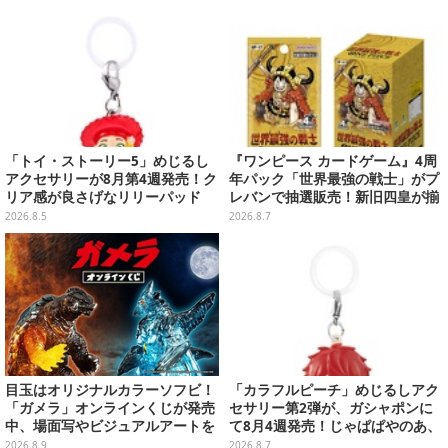
いできるグッズを用意
「トイ・ストーリー5」めじるし
『ワンピース カードゲーム』4周
アクセサリーが8月第4週発売！ク
年パック「世界最強の戦士」がプ
リア感が良さげなリリーパッド
レバンで抽選販売！新旧四皇が揃
や、ジェシーなど全5種ラインナ
い踏み、刃牙作者が描く「カイド
2026.8.5
2026.8.7
ップ
ウ」も
目玉はオリジナルカラーソフビ！
「カラフルピーチ」めじるしアク
「ガメラ」オンラインくじが発売
セサリー第2弾が、ガシャポンに
中、場面写やビジュアルアートを
て8月4週発売！じゃぱぱやのあ、
使用した豪華賞品をラインナップ
シヴァたちメンバー11名分ライン
2026.8.9
2026.8.7