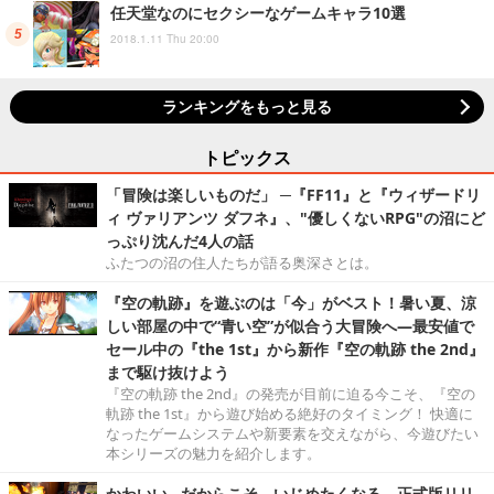
任天堂なのにセクシーなゲームキャラ10選
2018.1.11 Thu 20:00
ランキングをもっと見る
トピックス
「冒険は楽しいものだ」 ─『FF11』と『ウィザードリ
ィ ヴァリアンツ ダフネ』、"優しくないRPG"の沼にど
っぷり沈んだ4人の話
ふたつの沼の住人たちが語る奥深さとは。
『空の軌跡』を遊ぶのは「今」がベスト！暑い夏、涼
しい部屋の中で“青い空”が似合う大冒険へ―最安値で
セール中の『the 1st』から新作『空の軌跡 the 2nd』
まで駆け抜けよう
『空の軌跡 the 2nd』の発売が目前に迫る今こそ、『空の
軌跡 the 1st』から遊び始める絶好のタイミング！ 快適に
なったゲームシステムや新要素を交えながら、今遊びたい
本シリーズの魅力を紹介します。
かわいい…だからこそ、いじめたくなる。正式版リリ