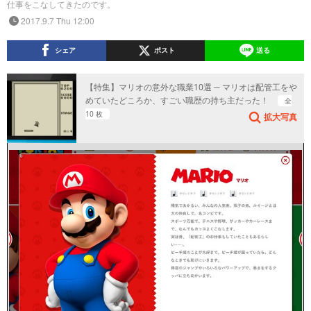
仕事をこなしてきたのです。
2017.9.7 Thu 12:00
シェア
ポスト
送る
【特集】マリオの意外な職業10選 ─ マリオは配管工をや
めていたどころか、すごい職歴の持ち主だった！
全
10 枚
拡大写真