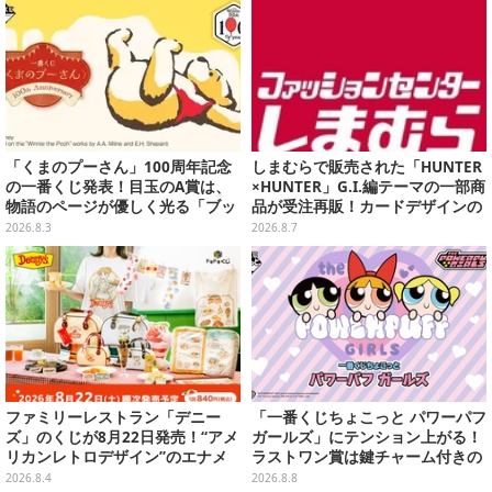
「くまのプーさん」100周年記念
しまむらで販売された「HUNTER
の一番くじ発表！目玉のA賞は、
×HUNTER」G.I.編テーマの一部商
物語のページが優しく光る「ブッ
品が受注再販！カードデザインの
クシェイプドライト」
キーホルダーや、キルアたちのセ
2026.8.3
2026.8.7
リフ付ソックスなど
ファミリーレストラン「デニー
「一番くじちょこっと パワーパフ
ズ」のくじが8月22日発売！“アメ
ガールズ」にテンション上がる！
リカンレトロデザイン”のエナメ
ラストワン賞は鍵チャーム付きの
ルバッグやTシャツなど、日常使
シール帳スペシャルセット
2026.8.4
2026.8.8