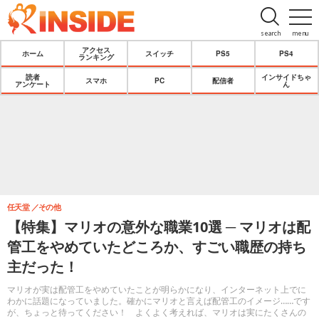
search
menu
アクセス
ホーム
スイッチ
PS5
PS4
ランキング
読者
インサイドちゃ
スマホ
PC
配信者
アンケート
ん
任天堂
その他
【特集】マリオの意外な職業10選 ─ マリオは配
管工をやめていたどころか、すごい職歴の持ち
主だった！
マリオが実は配管工をやめていたことが明らかになり、インターネット上でに
わかに話題になっていました。確かにマリオと言えば配管工のイメージ……です
が、ちょっと待ってください！ よくよく考えれば、マリオは実にたくさんの