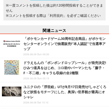
※一度コメントを投稿した後は約120秒間投稿することができま
せん
※コメントを投稿する際は
「利用規約」
を必ずご確認ください
関連ニュース
「ポケモンカードゲーム30周年記念商品」がポケモン
センターオンラインで抽選販売!“本人認証”で当選率ア
ップ
2026.08.09 Sun 09:30
ドラえもんの「ボンボンドロップシール」が発売決定!
ひみつ道具をはじめ、コロ助やパーマンたち「藤子・
F・不二雄」キャラも収録の全2種類
2026.08.09 Sun 05:15
ユニクロの「浮世絵」UTが8月17日発売!がしゃどくろ
など妖怪をモチーフにした、奥深い世界観が最高にオ
シャレ
2026.08.08 Sat 15:10