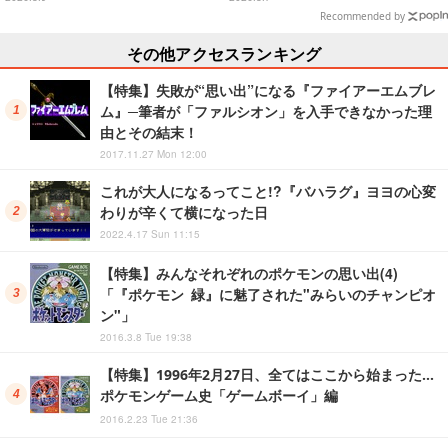
ナップ
Recommended by
その他アクセスランキング
【特集】失敗が“思い出”になる『ファイアーエムブレ
ム』─筆者が「ファルシオン」を入手できなかった理
由とその結末！
2017.11.27 Mon 12:00
これが大人になるってこと!?『バハラグ』ヨヨの心変
わりが辛くて横になった日
2022.4.17 Sun 11:15
【特集】みんなそれぞれのポケモンの思い出(4)
「『ポケモン 緑』に魅了された"みらいのチャンピオ
ン"」
2016.3.8 Tue 19:38
【特集】1996年2月27日、全てはここから始まった…
ポケモンゲーム史「ゲームボーイ」編
2016.2.23 Tue 21:36