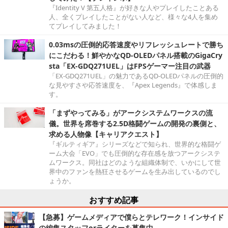
『Identity V 第五人格』が好きな人やプレイしたことある
人、全くプレイしたことがない人など、様々な4人を集め
てプレイしてみました！
0.03msの圧倒的応答速度やリフレッシュレートで勝ち
にこだわる！鮮やかなQD-OLEDパネル搭載のGigaCry
sta「EX-GDQ271UEL」はFPSゲーマー注目の武器
「EX-GDQ271UEL」の魅力であるQD-OLEDパネルの圧倒的
な見やすさや応答速度を、『Apex Legends』で体感しま
す。
「まずやってみる」がアークシステムワークスの流
儀。世界を席巻する2.5D格闘ゲームの開発の裏側と、
求める人物像【キャリアクエスト】
『ギルティギア』シリーズなどで知られ、世界的な格闘ゲ
ーム大会「EVO」でも圧倒的な存在感を放つアークシステ
ムワークス。同社はどのような組織体制で、いかにして世
界中のファンを熱狂させるゲームを生み出しているのでし
ょうか。
おすすめ記事
【急募】ゲームメディアで僕らとテレワーク！インサイド
の編集スタッフorライターを募集中