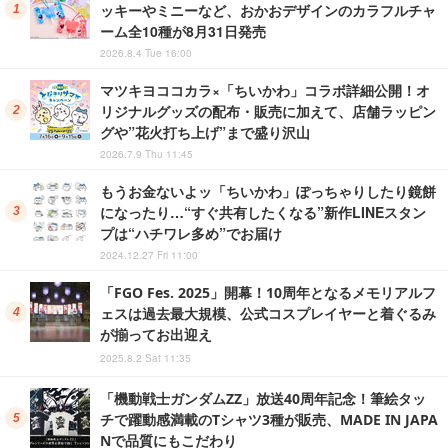
ッキーやミニーなど、おかおデザインのカラフルチャ
ーム全10種が8月31日発売
2026.8.4 Tue 16:00
マツキヨココカラ×「ちいかわ」コラボ詳細公開！オ
リジナルグッズの配布・販売に加えて、店舗ラッピン
グや”花火打ち上げ”まで盛り沢山
2026.7.9 Thu 11:45
もうお金ないよッ「ちいかわ」ぽっちゃりしたり鏡餅
になったり…“すぐ共有したくなる”新作LINEスタン
プは“ハチワレ多め”でお届け
2024.12.27 Fri 11:00
「FGO Fes. 2025」開幕！10周年となるメモリアルフ
ェスは過去最大規模、公式コスプレイヤーと着ぐるみ
が揃ってお出迎え
2025.8.2 Sat 11:35
「機動戦士ガンダムZZ」放送40周年記念！筆絵タッ
チで躍動感満載のTシャツ3種が販売、MADE IN JAPA
Nで品質にもこだわり