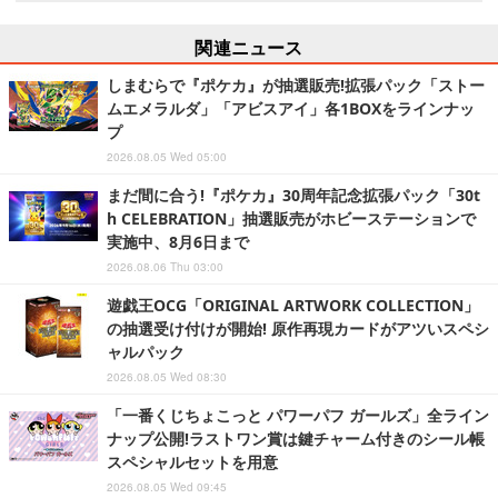
関連ニュース
しまむらで『ポケカ』が抽選販売!拡張パック「ストー
ムエメラルダ」「アビスアイ」各1BOXをラインナッ
プ
2026.08.05 Wed 05:00
まだ間に合う!『ポケカ』30周年記念拡張パック「30t
h CELEBRATION」抽選販売がホビーステーションで
実施中、8月6日まで
2026.08.06 Thu 03:00
遊戯王OCG「ORIGINAL ARTWORK COLLECTION」
の抽選受け付けが開始! 原作再現カードがアツいスペシ
ャルパック
2026.08.05 Wed 08:30
「一番くじちょこっと パワーパフ ガールズ」全ライン
ナップ公開!ラストワン賞は鍵チャーム付きのシール帳
スペシャルセットを用意
2026.08.05 Wed 09:45