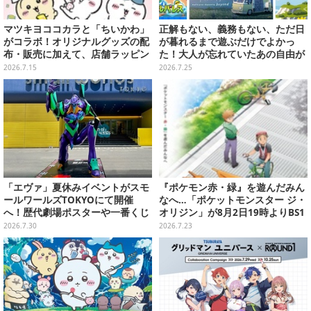
マツキヨココカラと「ちいかわ」
正解もない、義務もない、ただ日
がコラボ！オリジナルグッズの配
が暮れるまで遊ぶだけでよかっ
布・販売に加えて、店舗ラッピン
た！大人が忘れていたあの自由が
グや”花火打ち上げ”まで盛り沢山
蘇るノスタルジー夏休みゲームお
2026.7.15
2026.7.25
すすめ5選【特集】
「エヴァ」夏休みイベントがスモ
『ポケモン赤・緑』を遊んだみん
ールワールズTOKYOにて開催
なへ…「ポケットモンスター ジ・
へ！歴代劇場ポスターや一番くじ
オリジン」が8月2日19時よりBS1
商品の展示、オリジナルグッズ・
2・日曜アニメ劇場で放送決定！
2026.7.30
2026.7.23
限定メニュー販売も