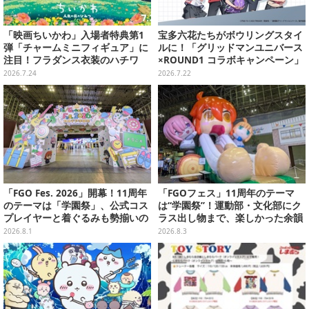
「映画ちいかわ」入場者特典第1
宝多六花たちがボウリングスタイ
弾「チャームミニフィギュア」に
ルに！「グリッドマンユニバース
注目！フラダンス衣装のハチワ
×ROUND1 コラボキャンペーン」
レ、うさぎら全8種類
開催決定、企画やグッズ販売を実
2026.7.24
2026.7.22
施
「FGO Fes. 2026」開幕！11周年
「FGOフェス」11周年のテーマ
のテーマは「学園祭」、公式コス
は“学園祭”！運動部・文化部にク
プレイヤーと着ぐるみも勢揃いの
ラス出し物まで、楽しかった余韻
カルデア学園はお祭り一色
が残る思い出を写真たっぷりでお
2026.8.1
2026.8.3
届け【写真180枚】