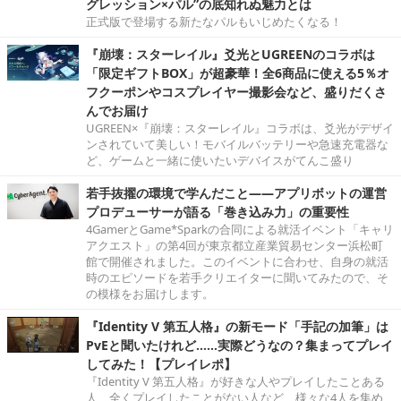
グレッション×パル”の底知れぬ魅力とは
正式版で登場する新たなパルもいじめたくなる！
『崩壊：スターレイル』爻光とUGREENのコラボは
「限定ギフトBOX」が超豪華！全6商品に使える5％オ
フクーポンやコスプレイヤー撮影会など、盛りだくさ
んでお届け
UGREEN×『崩壊：スターレイル』コラボは、爻光がデザイ
ンされていて美しい！モバイルバッテリーや急速充電器な
ど、ゲームと一緒に使いたいデバイスがてんこ盛り
若手抜擢の環境で学んだこと――アプリボットの運営
プロデューサーが語る「巻き込み力」の重要性
4GamerとGame*Sparkの合同による就活イベント「キャリ
アクエスト」の第4回が東京都立産業貿易センター浜松町
館で開催されました。このイベントに合わせ、自身の就活
時のエピソードを若手クリエイターに聞いてみたので、そ
の模様をお届けします。
『Identity V 第五人格』の新モード「手記の加筆」は
PvEと聞いたけれど……実際どうなの？集まってプレイ
してみた！【プレイレポ】
『Identity V 第五人格』が好きな人やプレイしたことある
人、全くプレイしたことがない人など、様々な4人を集め