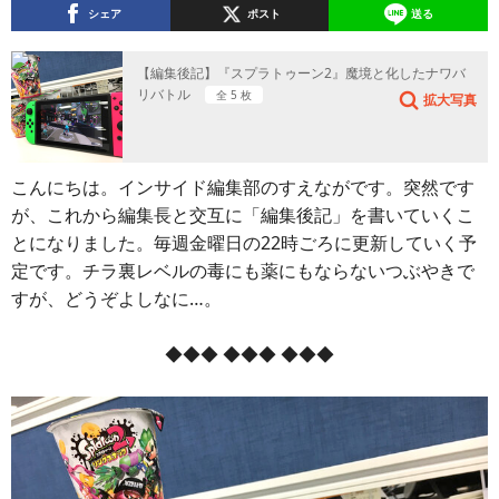
シェア
ポスト
送る
【編集後記】『スプラトゥーン2』魔境と化したナワバ
リバトル
全 5 枚
拡大写真
こんにちは。インサイド編集部のすえながです。突然です
が、これから編集長と交互に「編集後記」を書いていくこ
とになりました。毎週金曜日の22時ごろに更新していく予
定です。チラ裏レベルの毒にも薬にもならないつぶやきで
すが、どうぞよしなに…。
◆◆◆ ◆◆◆ ◆◆◆