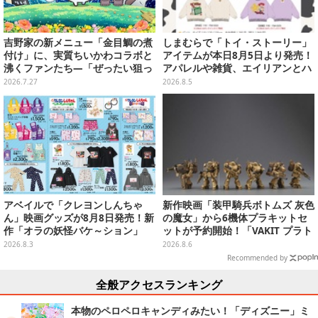
吉野家の新メニュー「金目鯛の煮
しまむらで「トイ・ストーリー」
付け」に、実質ちいかわコラボと
アイテムが本日8月5日より発売！
沸くファンたち―「ぜったい狙っ
アパレルや雑貨、エイリアンとハ
ただろ！」「映画公開のタイミン
ムのダイカットクッションなど盛
2026.7.27
2026.8.5
グで妙だな？」
りだくさん
アベイルで「クレヨンしんちゃ
新作映画「装甲騎兵ボトムズ 灰色
ん」映画グッズが8月8日発売！新
の魔女」から6機体プラキットセ
作「オラの妖怪バケ～ション」
ットが予約開始！「VAKIT プラト
や、「ヘンダーランド」「暗黒タ
ーン」第1弾、各部関節可動仕様
2026.8.3
2026.8.6
マタマ」などをフィーチャー
Recommended by
全般アクセスランキング
本物のペロペロキャンディみたい！「ディズニー」ミ