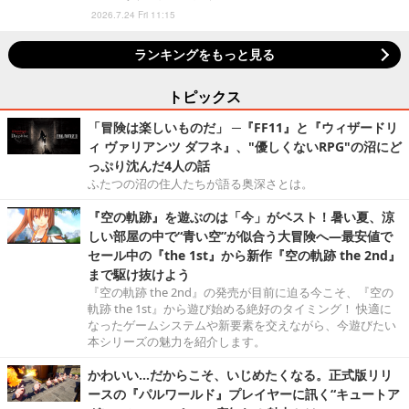
2026.7.24 Fri 11:15
ランキングをもっと見る
トピックス
「冒険は楽しいものだ」 ─『FF11』と『ウィザードリ
ィ ヴァリアンツ ダフネ』、"優しくないRPG"の沼にど
っぷり沈んだ4人の話
ふたつの沼の住人たちが語る奥深さとは。
『空の軌跡』を遊ぶのは「今」がベスト！暑い夏、涼
しい部屋の中で“青い空”が似合う大冒険へ―最安値で
セール中の『the 1st』から新作『空の軌跡 the 2nd』
まで駆け抜けよう
『空の軌跡 the 2nd』の発売が目前に迫る今こそ、『空の
軌跡 the 1st』から遊び始める絶好のタイミング！ 快適に
なったゲームシステムや新要素を交えながら、今遊びたい
本シリーズの魅力を紹介します。
かわいい…だからこそ、いじめたくなる。正式版リリ
ースの『パルワールド』プレイヤーに訊く“キュートア