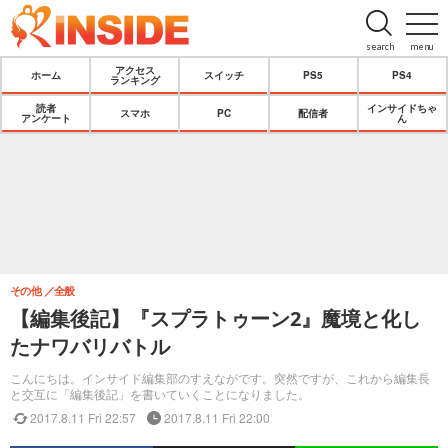
search
menu
アクセス
ホーム
スイッチ
PS5
PS4
ランキング
読者
インサイドちゃ
スマホ
PC
配信者
アンケート
ん
その他
全般
【編集後記】『スプラトゥーン2』魔境と化し
たナワバリバトル
こんにちは。インサイド編集部のすえながです。突然ですが、これから編集長
と交互に「編集後記」を書いていくことになりました。
2017.8.11 Fri 22:57
2017.8.11 Fri 22:00