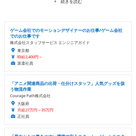
ム・ソフトウェアの「ソウルシリーズ」や、2020年にサービスを終
+ 続きを読む
了した『ららマジ』に特に思い入れがある他、毎年の『Call of Dut
y』に一喜一憂したり、『アクアノートの休日』『FOREVER BLU
E』の新作を待ち望んでいたりする。
ゲーム会社でのモーションデザイナーのお仕事/ゲーム会社
でのお仕事です
株式会社スタッフサービス エンジニアガイド
東京都
時給2,400円～
派遣社員
「アニメ関連商品の出荷・仕分けスタッフ」人気グッズを扱
う物流作業
Courage Path株式会社
大阪府
月給27万円～35万円
正社員