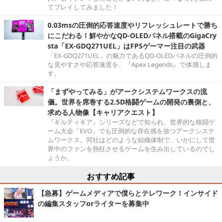
てプレイしてみました！
0.03msの圧倒的応答速度やリフレッシュレートで勝ち
にこだわる！鮮やかなQD-OLEDパネル搭載のGigaCry
sta「EX-GDQ271UEL」はFPSゲーマー注目の武器
「EX-GDQ271UEL」の魅力であるQD-OLEDパネルの圧倒的
な見やすさや応答速度を、『Apex Legends』で体感しま
す。
「まずやってみる」がアークシステムワークスの流
儀。世界を席巻する2.5D格闘ゲームの開発の裏側と、
求める人物像【キャリアクエスト】
『ギルティギア』シリーズなどで知られ、世界的な格闘ゲ
ーム大会「EVO」でも圧倒的な存在感を放つアークシステ
ムワークス。同社はどのような組織体制で、いかにして世
界中のファンを熱狂させるゲームを生み出しているのでし
ょうか。
おすすめ記事
【急募】ゲームメディアで僕らとテレワーク！インサイド
の編集スタッフorライターを募集中