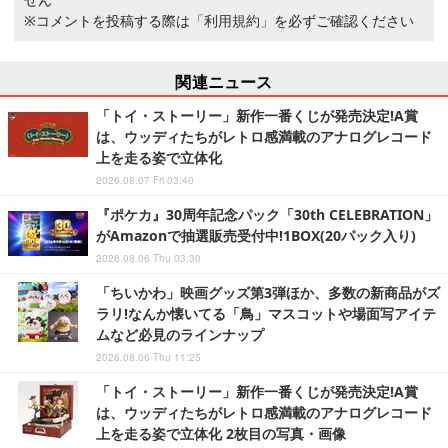
※コメントを投稿する際は
「利用規約」
を必ずご確認ください
関連ニュース
「トイ・ストーリー」新作一番くじが発売決定!A賞
は、ウッディたちがレトロ感満載のアナログレコード
上を走る姿で立体化
2026.08.07 Fri 03:40
『ポケカ』30周年記念パック「30th CELEBRATION」
がAmazonで抽選販売受付中!1BOX(20パック入り)
2026.08.06 Thu 03:30
「ちいかわ」映画グッズ第3弾ほか、多数の新商品がズ
ラリ!なんか懐いてる「鳥」マスコットや場面写アイテ
ムなど必見のラインナップ
2026.08.06 Thu 11:25
「トイ・ストーリー」新作一番くじが発売決定!A賞
は、ウッディたちがレトロ感満載のアナログレコード
上を走る姿で立体化 2枚目の写真・画像