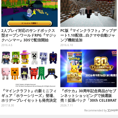
2人プレイ対応のサンドボックス
PC版『マインクラフト』アップデ
型オープンワールドRPG『マジッ
ート1.10配信…白クマや自動ジャ
クハンマー』3DSで配信開始
ンプ機能追加
2016.4.6
2016.6.10
『マインクラフト』の新ミニフィ
『ポケカ』30周年記念商品がセブ
ギュア「ホラーシリーズ」登場、
ンネットショッピングで抽選販
ホリデープレイセットも発売決定
売！拡張パック「30th CELEBRAT
ION」と「エーフィ・ブラッキー
2017.8.30
2026.7.11
セット」が対象
Recommended by