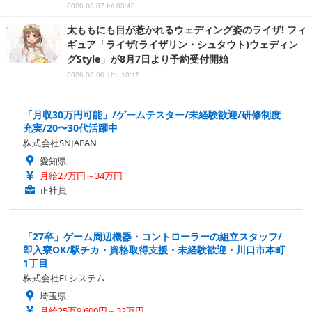
2026.08.07 Fri 03:40
太ももにも目が惹かれるウェディング姿のライザ! フィ
ギュア「ライザ(ライザリン・シュタウト)ウェディン
グStyle」が8月7日より予約受付開始
2026.08.06 Thu 10:15
「月収30万円可能」/ゲームテスター/未経験歓迎/研修制度
充実/20〜30代活躍中
株式会社SNJAPAN
愛知県
月給27万円～34万円
正社員
「27卒」ゲーム周辺機器・コントローラーの組立スタッフ/
即入寮OK/駅チカ・資格取得支援・未経験歓迎・川口市本町
1丁目
株式会社ELシステム
埼玉県
月給25万9,600円～32万円