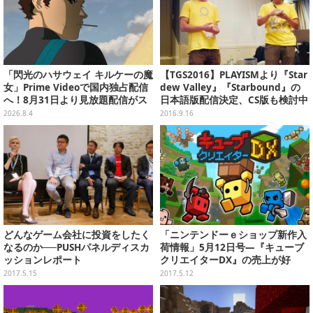
「閃光のハサウェイ キルケーの魔
【TGS2016】PLAYISMより『Star
女」Prime Videoで国内独占配信
dew Valley』『Starbound』の
へ！8月31日より見放題配信がス
日本語版配信決定、CS版も検討中
タート
―メディア向け発表会で明らかに
2026.8.4
2016.9.16
どんなゲーム会社に投資をしたく
「ニンテンドーｅショップ新作入
なるのか──PUSHパネルディスカ
荷情報」5月12日号―『キューブ
ッションレポート
クリエイターDX』の売上が好
調！
2017.5.15
2017.5.12