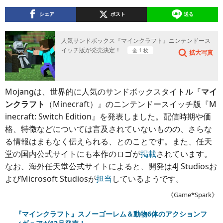
シェア
ポスト
送る
人気サンドボックス『マインクラフト』ニンテンドース
イッチ版が発売決定！
全 1 枚
拡大写真
Mojangは、世界的に人気のサンドボックスタイトル『
マイ
ンクラフト
（Minecraft）』のニンテンドースイッチ版『M
inecraft: Switch Edition』を発表しました。配信時期や価
格、特徴などについては言及されていないものの、さらな
る情報はまもなく伝えられる、とのことです。また、任天
堂の国内公式サイトにも本作のロゴが
掲載
されています。
なお、海外任天堂公式サイトによると、開発は4J Studiosお
よびMicrosoft Studiosが
担当
しているようです。
《Game*Spark》
『マインクラフト』スノーゴーレム＆動物6体のアクションフ