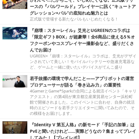
ースの『パルワールド』プレイヤーに訊く“キュートア
グレッション×パル”の底知れぬ魅力とは
正式版で登場する新たなパルもいじめたくなる！
『崩壊：スターレイル』爻光とUGREENのコラボは
「限定ギフトBOX」が超豪華！全6商品に使える5％オ
フクーポンやコスプレイヤー撮影会など、盛りだくさ
んでお届け
UGREEN×『崩壊：スターレイル』コラボは、爻光がデザイ
ンされていて美しい！モバイルバッテリーや急速充電器な
ど、ゲームと一緒に使いたいデバイスがてんこ盛り
若手抜擢の環境で学んだこと――アプリボットの運営
プロデューサーが語る「巻き込み力」の重要性
4GamerとGame*Sparkの合同による就活イベント「キャリ
アクエスト」の第4回が東京都立産業貿易センター浜松町
館で開催されました。このイベントに合わせ、自身の就活
時のエピソードを若手クリエイターに聞いてみたので、そ
の模様をお届けします。
『Identity V 第五人格』の新モード「手記の加筆」は
PvEと聞いたけれど……実際どうなの？集まってプレイ
してみた！【プレイレポ】