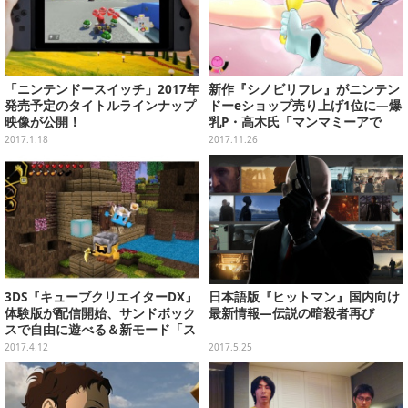
「ニンテンドースイッチ」2017年
新作『シノビリフレ』がニンテン
発売予定のタイトルラインナップ
ドーeショップ売り上げ1位に―爆
映像が公開！
乳P・高木氏「マンマミーアで
す」
2017.1.18
2017.11.26
3DS『キューブクリエイターDX』
日本語版『ヒットマン』国内向け
体験版が配信開始、サンドボック
最新情報―伝説の暗殺者再び
スで自由に遊べる＆新モード「ス
テージビルダー」がプレイ可能
2017.4.12
2017.5.25