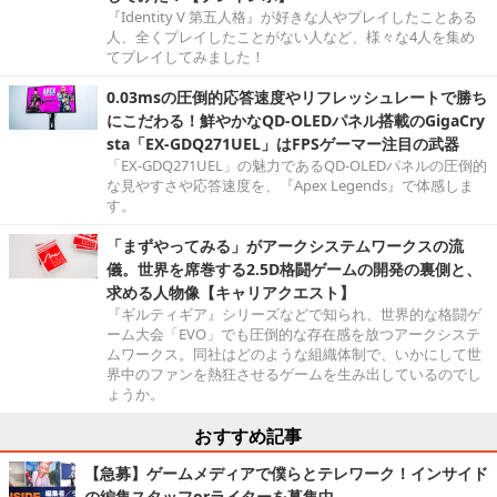
『Identity V 第五人格』が好きな人やプレイしたことある
人、全くプレイしたことがない人など、様々な4人を集め
てプレイしてみました！
0.03msの圧倒的応答速度やリフレッシュレートで勝ち
にこだわる！鮮やかなQD-OLEDパネル搭載のGigaCry
sta「EX-GDQ271UEL」はFPSゲーマー注目の武器
「EX-GDQ271UEL」の魅力であるQD-OLEDパネルの圧倒的
な見やすさや応答速度を、『Apex Legends』で体感しま
す。
「まずやってみる」がアークシステムワークスの流
儀。世界を席巻する2.5D格闘ゲームの開発の裏側と、
求める人物像【キャリアクエスト】
『ギルティギア』シリーズなどで知られ、世界的な格闘ゲ
ーム大会「EVO」でも圧倒的な存在感を放つアークシステ
ムワークス。同社はどのような組織体制で、いかにして世
界中のファンを熱狂させるゲームを生み出しているのでし
ょうか。
おすすめ記事
【急募】ゲームメディアで僕らとテレワーク！インサイド
の編集スタッフorライターを募集中