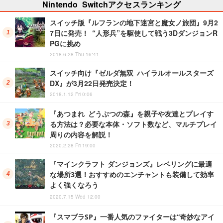
Nintendo Switchアクセスランキング
スイッチ版『ルフランの地下迷宮と魔女ノ旅団』9月2
7日に発売！ “人形兵”を駆使して戦う3DダンジョンR
PGに挑め
2018.6.28 Thu 16:41
スイッチ向け『ゼルダ無双 ハイラルオールスターズ
DX』が3月22日発売決定！
2018.1.12 Fri 0:06
『あつまれ どうぶつの森』を親子や友達とプレイす
る方法は？必要な本体・ソフト数など、マルチプレイ
周りの内容を解説！
2020.2.28 Fri 19:00
『マインクラフト ダンジョンズ』レベリングに最適
な場所3選！おすすめのエンチャントも装備して効率
よく強くなろう
2020.7.15 Wed 12:00
『スマブラSP』一番人気のファイターは“奇妙なアイ