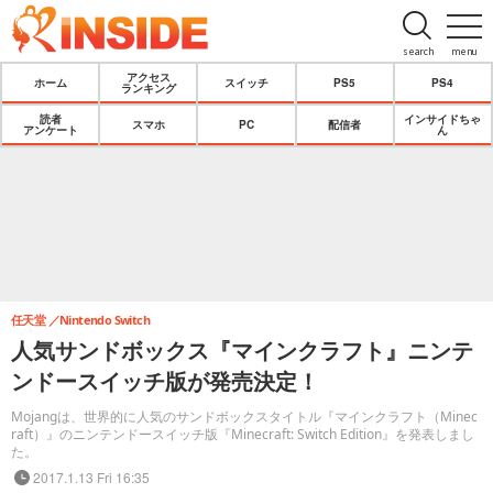
search
menu
アクセス
ホーム
スイッチ
PS5
PS4
ランキング
読者
インサイドちゃ
スマホ
PC
配信者
アンケート
ん
任天堂
Nintendo Switch
人気サンドボックス『マインクラフト』ニンテ
ンドースイッチ版が発売決定！
Mojangは、世界的に人気のサンドボックスタイトル『マインクラフト（Minec
raft）』のニンテンドースイッチ版『Minecraft: Switch Edition』を発表しまし
た。
2017.1.13 Fri 16:35