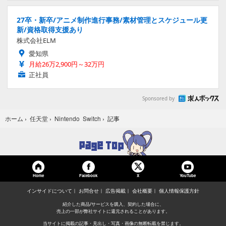
27卒・新卒/アニメ制作進行事務/素材管理とスケジュール更
新/資格取得支援あり
株式会社ELM
愛知県
月給26万2,900円～32万円
正社員
Sponsored by
記事
ホーム
›
任天堂
›
Nintendo Switch
›
Home
Facebook
YouTube
X
インサイドについて
お問合せ
広告掲載
会社概要
個人情報保護方針
紹介した商品/サービスを購入、契約した場合に、
売上の一部が弊社サイトに還元されることがあります。
当サイトに掲載の記事・見出し・写真・画像の無断転載を禁じます。