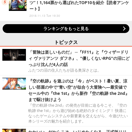
ツ”！1,164票から選ばれたTOP10を紹介【読者アンケ
ート】
2018.11.13 Tue 19:30
ランキングをもっと見る
トピックス
「冒険は楽しいものだ」 ─『FF11』と『ウィザードリ
ィ ヴァリアンツ ダフネ』、"優しくないRPG"の沼にど
っぷり沈んだ4人の話
ふたつの沼の住人たちが語る奥深さとは。
『空の軌跡』を遊ぶのは「今」がベスト！暑い夏、涼
しい部屋の中で“青い空”が似合う大冒険へ―最安値で
セール中の『the 1st』から新作『空の軌跡 the 2nd』
まで駆け抜けよう
『空の軌跡 the 2nd』の発売が目前に迫る今こそ、『空の
軌跡 the 1st』から遊び始める絶好のタイミング！ 快適に
なったゲームシステムや新要素を交えながら、今遊びたい
本シリーズの魅力を紹介します。
かわいい…だからこそ、いじめたくなる。正式版リリ