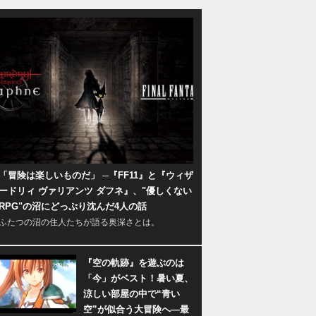
「冒険は楽しいものだ」 ─『FF11』と『ウィザ
ードリィ ヴァリアンツ ダフネ』、"優しくない
RPG"の沼にどっぷり沈んだ4人の話
ふたつの沼の住人たちが語る奥深さとは。
『空の軌跡』を遊ぶのは
「今」がベスト！暑い夏、
涼しい部屋の中で“青い
空”が似合う大冒険へ―最