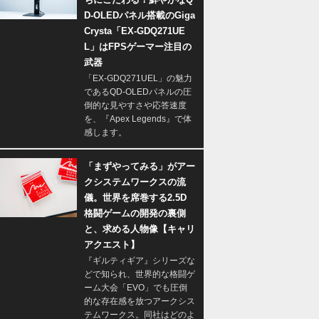
D-OLEDパネル搭載のGiga
Crysta「EX-GDQ271UE
L」はFPSゲーマー注目の
武器
「EX-GDQ271UEL」の魅力
であるQD-OLEDパネルの圧
倒的な見やすさや応答速度
を、『Apex Legends』で体
感します。
「まずやってみる」がアー
クシステムワークスの流
儀。世界を席巻する2.5D
格闘ゲームの開発の裏側
と、求める人物像【キャリ
アクエスト】
『ギルティギア』シリーズな
どで知られ、世界的な格闘ゲ
ーム大会「EVO」でも圧倒
的な存在感を放つアークシス
テムワークス。同社はどのよ