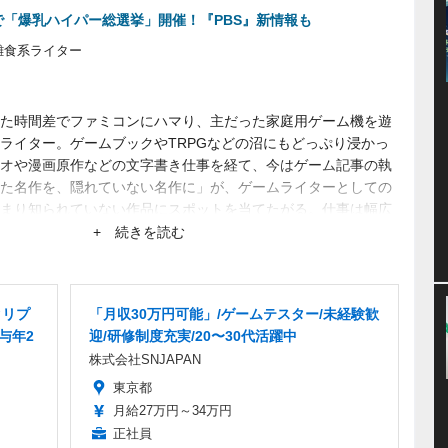
で「爆乳ハイパー総選挙」開催！『PBS』新情報も
雑食系ライター
た時間差でファミコンにハマり、主だった家庭用ゲーム機を遊
ライター。ゲームブックやTRPGなどの沼にもどっぷり浸かっ
オや漫画原作などの文字書き仕事を経て、今はゲーム記事の執
た名作を、隠れていない名作に」が、ゲームライターとしての
まり知られていない作品にスポットを当てたがる。仕事は幅広
+ 続きを読む
クリプ
「月収30万円可能」/ゲームテスター/未経験歓
与年2
迎/研修制度充実/20〜30代活躍中
株式会社SNJAPAN
東京都
月給27万円～34万円
正社員