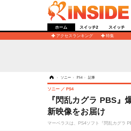
ホーム
スイッチ2
スイッチ
アクセスランキング
特集
ホーム
›
ソニー
›
PS4
›
記事
ソニー
PS4
『閃乱カグラ PBS
新映像をお届け
マーベラスは、PS4ソフト『閃乱カグラ PE