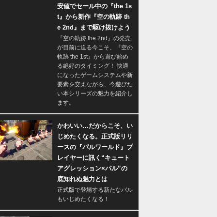
安値でセール中の『the 1s
t』から新作『空の軌跡 th
e 2nd』まで駆け抜けよう
『空の軌跡 the 2nd』の発売
が目前に迫る今こそ、『空の
軌跡 the 1st』から遊び始め
る絶好のタイミング！ 快適
になったゲームシステムや新
要素を交えながら、今遊びた
い本シリーズの魅力を紹介し
ます。
かわいい…だからこそ、い
じめたくなる。正式版リリ
ースの『パルワールド』プ
レイヤーに訊く“キュート
アグレッション×パル”の
底知れぬ魅力とは
正式版で登場する新たなパル
もいじめたくなる！