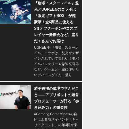
『崩壊：スターレイル』爻
光とUGREENのコラボは
「限定ギフトBOX」が超
豪華！全6商品に使える
5％オフクーポンやコスプ
レイヤー撮影会など、盛り
だくさんでお届け
UGREEN×『崩壊：スターレ
イル』コラボは、爻光がデザ
インされていて美しい！モバ
イルバッテリーや急速充電器
など、ゲームと一緒に使いた
いデバイスがてんこ盛り
若手抜擢の環境で学んだこ
と――アプリボットの運営
プロデューサーが語る「巻
き込み力」の重要性
4GamerとGame*Sparkの合
同による就活イベント「キャ
リアクエスト」の第4回が東