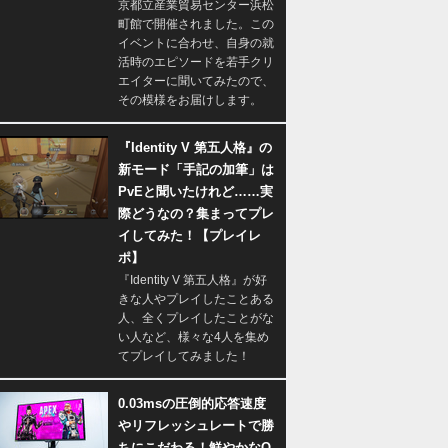
京都立産業貿易センター浜松
町館で開催されました。この
イベントに合わせ、自身の就
活時のエピソードを若手クリ
エイターに聞いてみたので、
その模様をお届けします。
『Identity V 第五人格』の
新モード「手記の加筆」は
PvEと聞いたけれど……実
際どうなの？集まってプレ
イしてみた！【プレイレ
ポ】
『Identity V 第五人格』が好
きな人やプレイしたことある
人、全くプレイしたことがな
い人など、様々な4人を集め
てプレイしてみました！
0.03msの圧倒的応答速度
やリフレッシュレートで勝
ちにこだわる！鮮やかなQ