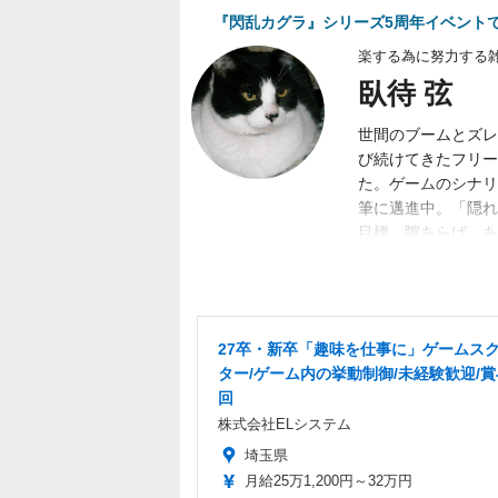
『閃乱カグラ』シリーズ5周年イベント
楽する為に努力する
臥待 弦
世間のブームとズレ
び続けてきたフリー
た。ゲームのシナリ
筆に邁進中。「隠れ
目標。隙あらば、あ
く募集中。
27卒・新卒「趣味を仕事に」ゲームス
ター/ゲーム内の挙動制御/未経験歓迎/賞
回
株式会社ELシステム
埼玉県
月給25万1,200円～32万円