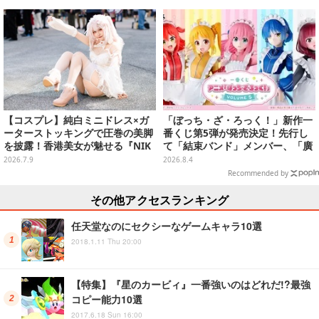
【コスプレ】純白ミニドレス×ガ
「ぼっち・ざ・ろっく！」新作一
ーターストッキングで圧巻の美脚
番くじ第5弾が発売決定！先行し
を披露！香港美女が魅せる『NIK
て「結束バンド」メンバー、「廣
KE』アリスが小悪魔で可愛い【写
井きくり」のメイド衣装フィギュ
2026.7.9
2026.8.4
真9枚】
アを公開
Recommended by
その他アクセスランキング
任天堂なのにセクシーなゲームキャラ10選
2018.1.11 Thu 20:00
【特集】『星のカービィ』一番強いのはどれだ!?最強
コピー能力10選
2017.6.18 Sun 16:00