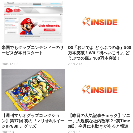
米国でもクラブニンテンドーのサ
DS『おいでよ どうぶつの森』500
ービスが本日スタート
万本突破！Wii『街へいこうよ ど
うぶつの森』100万本突破！
2008.12.19
2009.2.13
【週刊マリオグッズコレクショ
【昨日の人気記事チェック】ソニ
ン】第37回 初の『マリオ&ルイー
ー、大規模な社内改革？−英Time
ジRPG3!!!』グッズ
s紙、今月にも動きがあると報道
(1月5日)
2009.6.3
2009.1.6