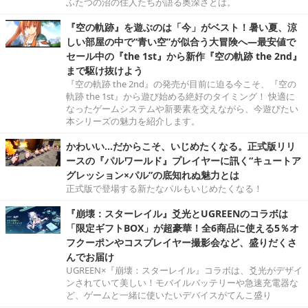
ふたつの沼の住人たちが語る奥深さとは。
『空の軌跡』を遊ぶのは「今」がベスト！暑い夏、涼
しい部屋の中で“青い空”が似合う大冒険へ―最安値で
セール中の『the 1st』から新作『空の軌跡 the 2nd』
まで駆け抜けよう
『空の軌跡 the 2nd』の発売が目前に迫る今こそ、『空の
軌跡 the 1st』から遊び始める絶好のタイミング！ 快適に
なったゲームシステムや新要素を交えながら、今遊びたい
本シリーズの魅力を紹介します。
かわいい…だからこそ、いじめたくなる。正式版リリ
ースの『パルワールド』プレイヤーに訊く“キュートア
グレッション×パル”の底知れぬ魅力とは
正式版で登場する新たなパルもいじめたくなる！
『崩壊：スターレイル』爻光とUGREENのコラボは
「限定ギフトBOX」が超豪華！全6商品に使える5％オ
フクーポンやコスプレイヤー撮影会など、盛りだくさ
んでお届け
UGREEN×『崩壊：スターレイル』コラボは、爻光がデザイ
ンされていて美しい！モバイルバッテリーや急速充電器な
ど、ゲームと一緒に使いたいデバイスがてんこ盛り