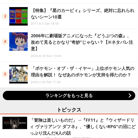
【特集】『星のカービィ』シリーズ、絶対に忘れられ
ないシーン10選
2017.8.5 Sat 18:00
2006年に劇場版アニメになった『どうぶつの森』、
改めて見るとかなり“奇妙”じゃない？【※ネタバレ注
意】
2020.8.16 Sun 13:00
「ポケモン・オブ・ザ・イヤー」上位ポケモン人気の
理由を解説！ なぜあのポケモンが支持を得たのか？
2020.2.29 Sat 17:00
ランキングをもっと見る
トピックス
「冒険は楽しいものだ」 ─『FF11』と『ウィザードリ
ィ ヴァリアンツ ダフネ』、"優しくないRPG"の沼にど
っぷり沈んだ4人の話