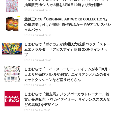
抽選販売!サンリオ8種を8月6日10時より受付開始
2026.08.05 Wed 09:15
遊戯王OCG「ORIGINAL ARTWORK COLLECTION」
の抽選受け付けが開始! 原作再現カードがアツいスペシ
ャルパック
2026.08.05 Wed 08:30
しまむらで『ポケカ』が抽選販売!拡張パック「ストー
ムエメラルダ」「アビスアイ」各1BOXをラインナッ
プ
2026.08.05 Wed 05:00
しまむらで「トイ・ストーリー」アイテムが本日8月5
日より発売!アパレルや雑貨、エイリアンとハムのダイ
カットクッションなど盛りだくさん
2026.08.05 Wed 01:10
しまむらで「競走馬」ジップパーカやトレーナー、雑
貨が受注販売!トウカイテイオー、サイレンススズカな
ど名馬5頭をデザイン
2026.08.04 Tue 05:35