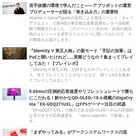
若手抜擢の環境で学んだこと――アプリボットの運営
プロデューサーが語る「巻き込み力」の重要性
4GamerとGame*Sparkの合同による就活イベント「キャリ
アクエスト」の第4回が東京都立産業貿易センター浜松町
館で開催されました。このイベントに合わせ、自身の就活
時のエピソードを若手クリエイターに聞いてみたので、そ
の模様をお届けします。
『Identity V 第五人格』の新モード「手記の加筆」は
PvEと聞いたけれど……実際どうなの？集まってプレイ
してみた！【プレイレポ】
『Identity V 第五人格』が好きな人やプレイしたことある
人、全くプレイしたことがない人など、様々な4人を集め
てプレイしてみました！
0.03msの圧倒的応答速度やリフレッシュレートで勝ち
にこだわる！鮮やかなQD-OLEDパネル搭載のGigaCry
sta「EX-GDQ271UEL」はFPSゲーマー注目の武器
「EX-GDQ271UEL」の魅力であるQD-OLEDパネルの圧倒的
な見やすさや応答速度を、『Apex Legends』で体感しま
す。
「まずやってみる」がアークシステムワークスの流