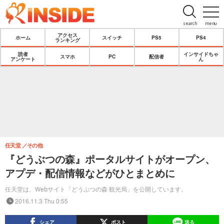
search
menu
アクセス
ホーム
スイッチ
PS5
PS4
ランキング
読者
インサイドちゃ
スマホ
PC
配信者
アンケート
ん
任天堂
その他
『どうぶつの森』ポータルサイトがオープン、
アプデ・配信情報などがひとまとめに
任天堂は、Webサイト「どうぶつの森 観光局」を公開しています。
2016.11.3 Thu 0:55
シェア
ポスト
送る