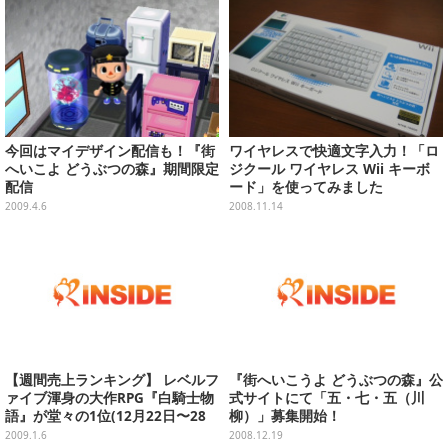
今回はマイデザイン配信も！『街
ワイヤレスで快適文字入力！「ロ
へいこよ どうぶつの森』期間限定
ジクール ワイヤレス Wii キーボ
配信
ード」を使ってみました
2009.4.6
2008.11.14
【週間売上ランキング】 レベルフ
『街へいこうよ どうぶつの森』公
ァイブ渾身の大作RPG『白騎士物
式サイトにて「五・七・五（川
語』が堂々の1位(12月22日〜28
柳）」募集開始！
日)
2009.1.6
2008.12.19