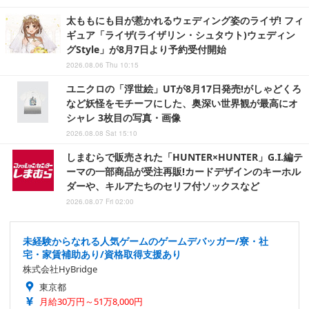
太ももにも目が惹かれるウェディング姿のライザ! フィ
ギュア「ライザ(ライザリン・シュタウト)ウェディン
グStyle」が8月7日より予約受付開始
2026.08.06 Thu 10:15
ユニクロの「浮世絵」UTが8月17日発売!がしゃどくろ
など妖怪をモチーフにした、奥深い世界観が最高にオ
シャレ 3枚目の写真・画像
2026.08.08 Sat 15:10
しまむらで販売された「HUNTER×HUNTER」G.I.編テ
ーマの一部商品が受注再販!カードデザインのキーホル
ダーや、キルアたちのセリフ付ソックスなど
2026.08.07 Fri 02:00
未経験からなれる人気ゲームのゲームデバッガー/寮・社
宅・家賃補助あり/資格取得支援あり
株式会社HyBridge
東京都
月給30万円～51万8,000円