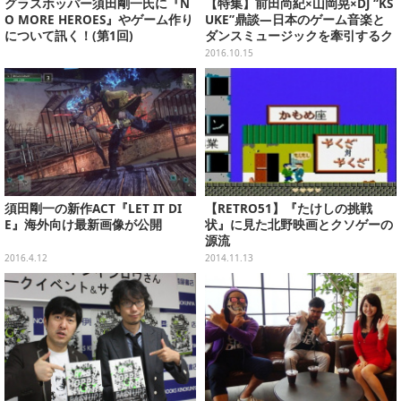
グラスホッパー須田剛一氏に『N
【特集】前田尚紀×山岡晃×DJ “KS
O MORE HEROES』やゲーム作り
UKE”鼎談―日本のゲーム音楽と
について訊く！(第1回)
ダンスミュージックを牽引するク
リエイターが語る
2016.10.15
須田剛一の新作ACT『LET IT DI
【RETRO51】『たけしの挑戦
E』海外向け最新画像が公開
状』に見た北野映画とクソゲーの
源流
2016.4.12
2014.11.13