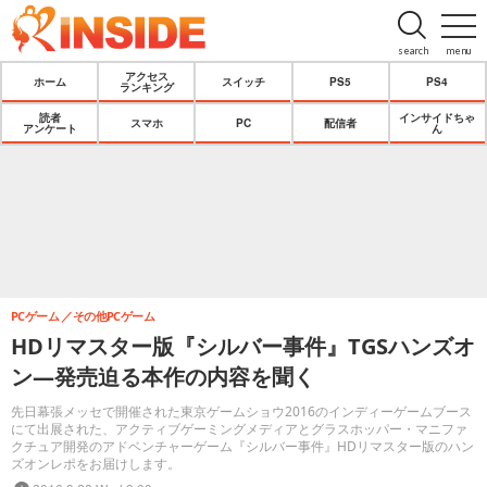
search
menu
アクセス
ホーム
スイッチ
PS5
PS4
ランキング
読者
インサイドちゃ
スマホ
PC
配信者
アンケート
ん
PCゲーム
その他PCゲーム
HDリマスター版『シルバー事件』TGSハンズオ
ン―発売迫る本作の内容を聞く
先日幕張メッセで開催された東京ゲームショウ2016のインディーゲームブース
にて出展された、アクティブゲーミングメディアとグラスホッパー・マニファ
クチュア開発のアドベンチャーゲーム『シルバー事件』HDリマスター版のハン
ズオンレポをお届けします。