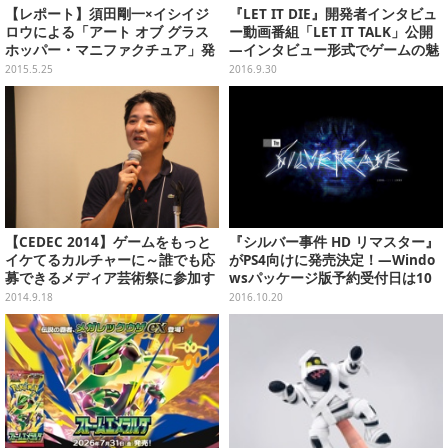
【レポート】須田剛一×イシイジ
『LET IT DIE』開発者インタビュ
ロウによる「アート オブ グラス
ー動画番組「LET IT TALK」公開
ホッパー・マニファクチュア」発
―インタビュー形式でゲームの魅
売記念トークイベント
力を紹介！
2015.5.25
2016.9.30
【CEDEC 2014】ゲームをもっと
『シルバー事件 HD リマスター』
イケてるカルチャーに～誰でも応
がPS4向けに発売決定！―Windo
募できるメディア芸術祭に参加す
wsパッケージ版予約受付日は10
る意義ってなに？
月内に発表
2014.9.18
2016.10.20