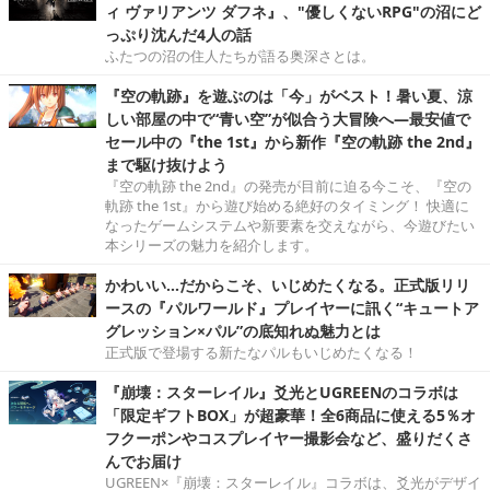
ィ ヴァリアンツ ダフネ』、"優しくないRPG"の沼にど
っぷり沈んだ4人の話
ふたつの沼の住人たちが語る奥深さとは。
『空の軌跡』を遊ぶのは「今」がベスト！暑い夏、涼
しい部屋の中で“青い空”が似合う大冒険へ―最安値で
セール中の『the 1st』から新作『空の軌跡 the 2nd』
まで駆け抜けよう
『空の軌跡 the 2nd』の発売が目前に迫る今こそ、『空の
軌跡 the 1st』から遊び始める絶好のタイミング！ 快適に
なったゲームシステムや新要素を交えながら、今遊びたい
本シリーズの魅力を紹介します。
かわいい…だからこそ、いじめたくなる。正式版リリ
ースの『パルワールド』プレイヤーに訊く“キュートア
グレッション×パル”の底知れぬ魅力とは
正式版で登場する新たなパルもいじめたくなる！
『崩壊：スターレイル』爻光とUGREENのコラボは
「限定ギフトBOX」が超豪華！全6商品に使える5％オ
フクーポンやコスプレイヤー撮影会など、盛りだくさ
んでお届け
UGREEN×『崩壊：スターレイル』コラボは、爻光がデザイ