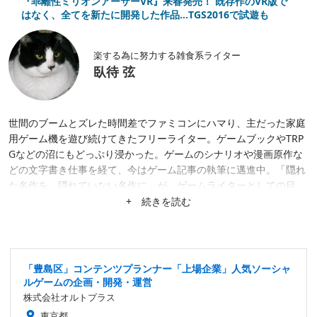
『乖離性ミリオンアーサーVR』来春発売！ 既存作のVR版で
はなく、全てを新たに開発した作品…TGS2016で試遊も
楽する為に努力する雑食系ライター
臥待 弦
世間のブームとズレた時間差でファミコンにハマり、主だった家庭
用ゲーム機を遊び続けてきたフリーライター。ゲームブックやTRP
Gなどの沼にもどっぷり浸かった。ゲームのシナリオや漫画原作な
どの文字書き仕事を経て、今はゲーム記事の執筆に邁進中。「隠れ
た名作を、隠れていない名作に」が、ゲームライターとしての目
標。隙あらば、あまり知られていない作品にスポットを当てたが
+ 続きを読む
る。仕事は幅広く募集中。
「豊島区」コンテンツプランナー「上場企業」人気ソーシャ
ルゲームの企画・開発・運営
株式会社オルトプラス
東京都