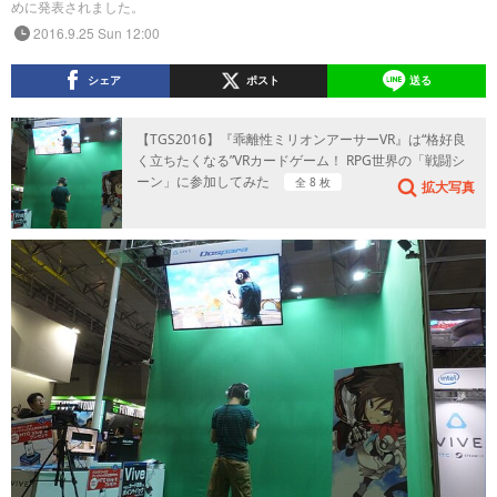
めに発表されました。
2016.9.25 Sun 12:00
シェア
ポスト
送る
【TGS2016】『乖離性ミリオンアーサーVR』は“格好良
く立ちたくなる”VRカードゲーム！ RPG世界の「戦闘シ
ーン」に参加してみた
全 8 枚
拡大写真