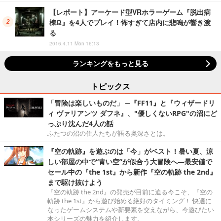
【レポート】アーケード型VRホラーゲーム『脱出病
棟Ω』を4人でプレイ！怖すぎて店内に悲鳴が響き渡
る
2016.4.11 Mon 16:13
ランキングをもっと見る
トピックス
「冒険は楽しいものだ」 ─『FF11』と『ウィザードリ
ィ ヴァリアンツ ダフネ』、"優しくないRPG"の沼にど
っぷり沈んだ4人の話
ふたつの沼の住人たちが語る奥深さとは。
『空の軌跡』を遊ぶのは「今」がベスト！暑い夏、涼
しい部屋の中で“青い空”が似合う大冒険へ―最安値で
セール中の『the 1st』から新作『空の軌跡 the 2nd』
まで駆け抜けよう
『空の軌跡 the 2nd』の発売が目前に迫る今こそ、『空の
軌跡 the 1st』から遊び始める絶好のタイミング！ 快適に
なったゲームシステムや新要素を交えながら、今遊びたい
本シリーズの魅力を紹介します。