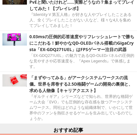
PvEと聞いたけれど……実際どうなの？集まってプレイ
してみた！【プレイレポ】
『Identity V 第五人格』が好きな人やプレイしたことある
人、全くプレイしたことがない人など、様々な4人を集め
てプレイしてみました！
0.03msの圧倒的応答速度やリフレッシュレートで勝ち
にこだわる！鮮やかなQD-OLEDパネル搭載のGigaCry
sta「EX-GDQ271UEL」はFPSゲーマー注目の武器
「EX-GDQ271UEL」の魅力であるQD-OLEDパネルの圧倒的
な見やすさや応答速度を、『Apex Legends』で体感しま
す。
「まずやってみる」がアークシステムワークスの流
儀。世界を席巻する2.5D格闘ゲームの開発の裏側と、
求める人物像【キャリアクエスト】
『ギルティギア』シリーズなどで知られ、世界的な格闘ゲ
ーム大会「EVO」でも圧倒的な存在感を放つアークシステ
ムワークス。同社はどのような組織体制で、いかにして世
界中のファンを熱狂させるゲームを生み出しているのでし
ょうか。
おすすめ記事