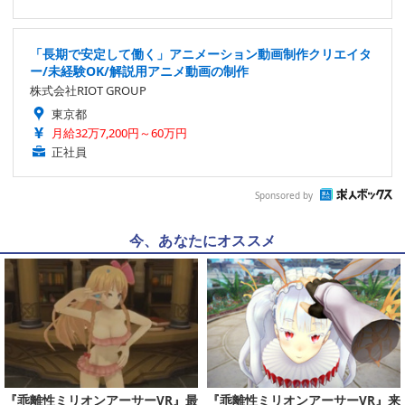
「長期で安定して働く」アニメーション動画制作クリエイタ
ー/未経験OK/解説用アニメ動画の制作
株式会社RIOT GROUP
東京都
月給32万7,200円～60万円
正社員
Sponsored by
今、あなたにオススメ
『乖離性ミリオンアーサーVR』最
『乖離性ミリオンアーサーVR』来