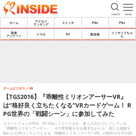
search
menu
アクセス
ホーム
スイッチ
PS5
PS4
ランキング
読者
インサイドちゃ
スマホ
PC
配信者
アンケート
ん
ゲームビジネス
VR
【TGS2016】『乖離性ミリオンアーサーVR』
は“格好良く立ちたくなる”VRカードゲーム！ R
PG世界の「戦闘シーン」に参加してみた
スマートフォンやPS4、PS Vitaにリリースされ、多くの方がプレイしている
『乖離性ミリオンアーサー』。その世界観を引き継ぎながらも、新たな体験を
味わえるVRコンテンツとなる『乖離性ミリオンアーサーVR』の制作が今月の初