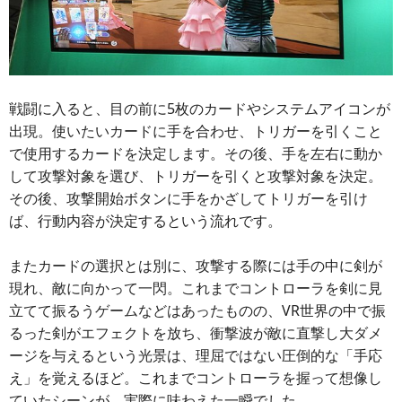
戦闘に入ると、目の前に5枚のカードやシステムアイコンが
出現。使いたいカードに手を合わせ、トリガーを引くこと
で使用するカードを決定します。その後、手を左右に動か
して攻撃対象を選び、トリガーを引くと攻撃対象を決定。
その後、攻撃開始ボタンに手をかざしてトリガーを引け
ば、行動内容が決定するという流れです。
またカードの選択とは別に、攻撃する際には手の中に剣が
現れ、敵に向かって一閃。これまでコントローラを剣に見
立てて振るうゲームなどはあったものの、VR世界の中で振
るった剣がエフェクトを放ち、衝撃波が敵に直撃し大ダメ
ージを与えるという光景は、理屈ではない圧倒的な「手応
え」を覚えるほど。これまでコントローラを握って想像し
ていたシーンが、実際に味わえた一瞬でした。