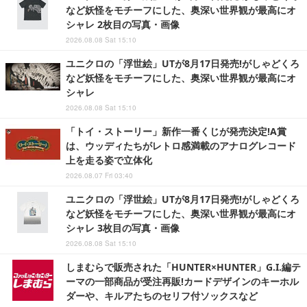
など妖怪をモチーフにした、奥深い世界観が最高にオ
シャレ 2枚目の写真・画像
2026.08.08 Sat 15:10
ユニクロの「浮世絵」UTが8月17日発売!がしゃどくろ
など妖怪をモチーフにした、奥深い世界観が最高にオ
シャレ
2026.08.08 Sat 15:10
「トイ・ストーリー」新作一番くじが発売決定!A賞
は、ウッディたちがレトロ感満載のアナログレコード
上を走る姿で立体化
2026.08.07 Fri 03:40
ユニクロの「浮世絵」UTが8月17日発売!がしゃどくろ
など妖怪をモチーフにした、奥深い世界観が最高にオ
シャレ 3枚目の写真・画像
2026.08.08 Sat 15:10
しまむらで販売された「HUNTER×HUNTER」G.I.編テ
ーマの一部商品が受注再販!カードデザインのキーホル
ダーや、キルアたちのセリフ付ソックスなど