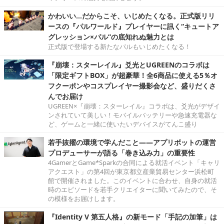
かわいい…だからこそ、いじめたくなる。正式版リリ
ースの『パルワールド』プレイヤーに訊く“キュートア
グレッション×パル”の底知れぬ魅力とは
正式版で登場する新たなパルもいじめたくなる！
『崩壊：スターレイル』爻光とUGREENのコラボは
「限定ギフトBOX」が超豪華！全6商品に使える5％オ
フクーポンやコスプレイヤー撮影会など、盛りだくさ
んでお届け
UGREEN×『崩壊：スターレイル』コラボは、爻光がデザイ
ンされていて美しい！モバイルバッテリーや急速充電器な
ど、ゲームと一緒に使いたいデバイスがてんこ盛り
若手抜擢の環境で学んだこと――アプリボットの運営
プロデューサーが語る「巻き込み力」の重要性
4GamerとGame*Sparkの合同による就活イベント「キャリ
アクエスト」の第4回が東京都立産業貿易センター浜松町
館で開催されました。このイベントに合わせ、自身の就活
時のエピソードを若手クリエイターに聞いてみたので、そ
の模様をお届けします。
『Identity V 第五人格』の新モード「手記の加筆」は