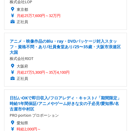
株式会社LOP
東京都
月給25万7,600円～32万円
正社員
アニメ・映像作品のBlu・ray・DVDパッケージ封入スタッ
フ・資格不問・あり/社員食堂あり/25〜35歳・大阪市浪速区
大国
株式会社RIOT
大阪府
月給27万5,300円～35万4,100円
正社員
日払いOKで即日収入/フロアレディ・キャスト/「期間限定」
時給1年間保証/アニメやゲーム好きな女の子必見!愛知県/名
古屋市中村区
PRO portion プロポーション
愛知県
時給2,000円～