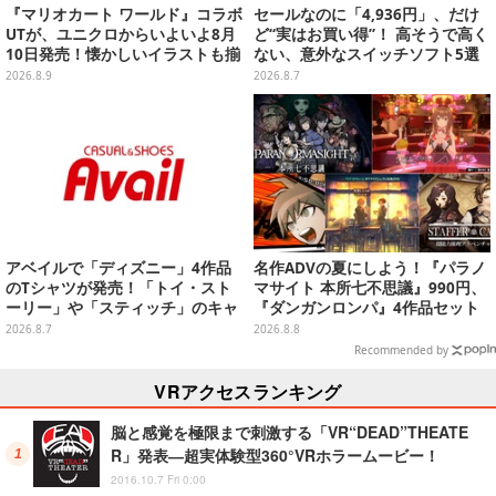
『マリオカート ワールド』コラボ
セールなのに「4,936円」、だけ
UTが、ユニクロからいよいよ8月
ど“実はお買い得”！ 高そうで高く
10日発売！懐かしいイラストも揃
ない、意外なスイッチソフト5選
えた全12種類
2026.8.9
2026.8.7
アベイルで「ディズニー」4作品
名作ADVの夏にしよう！『パラノ
のTシャツが発売！「トイ・スト
マサイト 本所七不思議』990円、
ーリー」や「スティッチ」のキャ
『ダンガンロンパ』4作品セット
ラを刺しゅうでデザイン
で3,060円、“お紳士”な恋愛ADV
2026.8.7
2026.8.8
は1,192円！【eショップのお薦め
Recommended by
セール】
VRアクセスランキング
脳と感覚を極限まで刺激する「VR“DEAD”THEATE
R」発表―超実体験型360°VRホラームービー！
2016.10.7 Fri 0:00