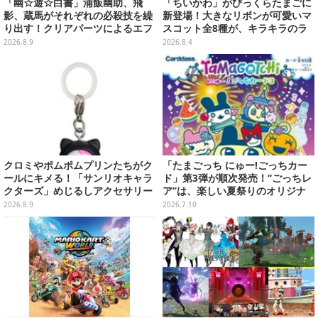
「幽☆遊☆白書」浦飯幽助、飛
「ちいかわ」がびっくらたまごに
影、蔵馬がそれぞれの必殺技を繰
新登場！大きなリボンが可愛いマ
り出す！クリアパーツによるエフ
スコット全8種が、キラキラのラ
ェクト演出で迫力満載
メ入り入浴剤から飛び出す
2026.8.9
2026.8.4
クロミやポムポムプリンたちがク
「たまごっち にゅー!ごっちカー
ールにキメる！「サンリオキャラ
ド」第3弾が順次発売！“ごっちレ
クターズ」めじるしアクセサリー
ア”は、楽しい夏祭りのオリジナ
がガシャポン展開
ルアートに
2026.8.9
2026.7.10