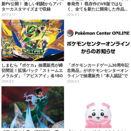
新PV公開！ 激しい戦闘からアバ
春発売！ 既存作のVR版ではな
ターカスタマイズまで収録
く、全てを新たに開発した作品…
TGS2016で試遊も
2017.4.17
2016.9.1
しまむら『ポケカ』抽選販売が締
「ポケモンカードゲーム30周年記
切間近！拡張パック「ストームエ
念商品」がポケモンセンターオン
メラルダ」「アビスアイ」各1BO
ラインで抽選販売！“本人認証”で
Xをラインナップ
当選率アップ
2026.8.8
2026.8.9