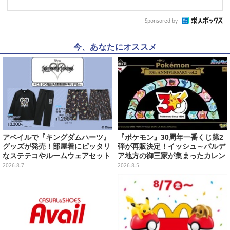
Sponsored by
今、あなたにオススメ
アベイルで『キングダムハーツ』
『ポケモン』30周年一番くじ第2
グッズが発売！部屋着にピッタリ
弾が再販決定！イッシュ～パルデ
なステテコやルームウェアセット
ア地方の御三家が集まったカレン
ダー、ぬいぐるみなど記念グッズ
2026.8.7
2026.8.5
盛りだくさん