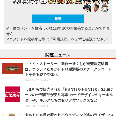
※一度コメントを投稿した後は約120秒間投稿することができま
せん
※コメントを投稿する際は
「利用規約」
を必ずご確認ください
関連ニュース
「トイ・ストーリー」新作一番くじが発売決定!A賞
は、ウッディたちがレトロ感満載のアナログレコード
上を走る姿で立体化
2026.08.07 Fri 03:40
しまむらで販売された「HUNTER×HUNTER」G.I.編テ
ーマの一部商品が受注再販!カードデザインのキーホル
ダーや、キルアたちのセリフ付ソックスなど
2026.08.07 Fri 02:00
太ももにも目が惹かれるウェディング姿のライザ! フィ