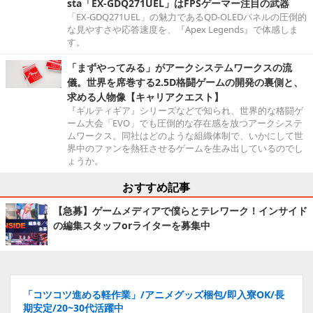
sta「EX-GDQ271UEL」はFPSゲーマー注目の武器
「EX-GDQ271UEL」の魅力であるQD-OLEDパネルの圧倒的
な見やすさや応答速度を、『Apex Legends』で体感しま
す。
「まずやってみる」がアークシステムワークスの流
儀。世界を席巻する2.5D格闘ゲームの開発の裏側と、
求める人物像【キャリアクエスト】
『ギルティギア』シリーズなどで知られ、世界的な格闘ゲ
ーム大会「EVO」でも圧倒的な存在感を放つアークシステ
ムワークス。同社はどのような組織体制で、いかにして世
界中のファンを熱狂させるゲームを生み出しているのでし
ょうか。
おすすめ記事
【急募】ゲームメディアで僕らとテレワーク！インサイド
の編集スタッフorライターを募集中
「コツコツ進める軽作業」/アニメグッズ梱包/即入寮OK/長
期安定/20~30代活躍中