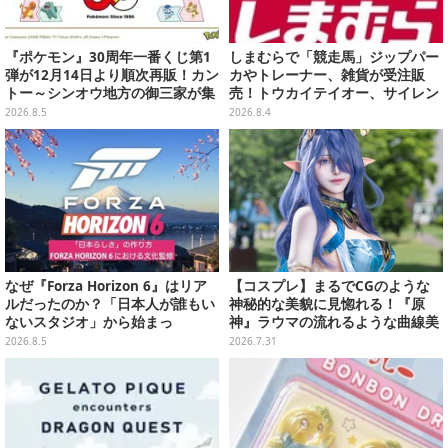
『ポケモン』30周年一番くじ第1
しまむらで「競走馬」ジップパー
弾が12月14日より順次再販！カン
カやトレーナー、雑貨が受注販
トー～シンオウ地方の御三家が集
売！トウカイテイオー、サイレン
まった時計、ぬいぐるみなど記念
ススズカなど名馬5頭をデザイン
2026.8.5
2026.8.4
グッズ盛りだくさん
なぜ『Forza Horizon 6』はリア
【コスプレ】まるでCGのような
ルだったのか？「日本人が誰もい
神秘的な美貌に見惚れる！『原
ないスタジオ」から始まっ
神』ラウマの流れるような曲線美
た、“生活感のある日本"の作り方
の再現も素晴らしい美女レイヤー
2026.8.5
2026.7.31
【CEDEC2026】
【写真9枚】