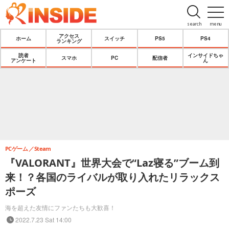
search
menu
アクセス
ホーム
スイッチ
PS5
PS4
ランキング
読者
インサイドちゃ
スマホ
PC
配信者
アンケート
ん
PCゲーム
Steam
『VALORANT』世界大会で“Laz寝る”ブーム到
来！？各国のライバルが取り入れたリラックス
ポーズ
海を超えた友情にファンたちも大歓喜！
2022.7.23 Sat 14:00