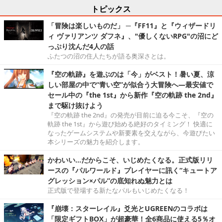
トピックス
「冒険は楽しいものだ」 ─『FF11』と『ウィザードリ
ィ ヴァリアンツ ダフネ』、"優しくないRPG"の沼にど
っぷり沈んだ4人の話
ふたつの沼の住人たちが語る奥深さとは。
『空の軌跡』を遊ぶのは「今」がベスト！暑い夏、涼
しい部屋の中で“青い空”が似合う大冒険へ―最安値で
セール中の『the 1st』から新作『空の軌跡 the 2nd』
まで駆け抜けよう
『空の軌跡 the 2nd』の発売が目前に迫る今こそ、『空の
軌跡 the 1st』から遊び始める絶好のタイミング！ 快適に
なったゲームシステムや新要素を交えながら、今遊びたい
本シリーズの魅力を紹介します。
かわいい…だからこそ、いじめたくなる。正式版リリ
ースの『パルワールド』プレイヤーに訊く“キュートア
グレッション×パル”の底知れぬ魅力とは
正式版で登場する新たなパルもいじめたくなる！
『崩壊：スターレイル』爻光とUGREENのコラボは
「限定ギフトBOX」が超豪華！全6商品に使える5％オ