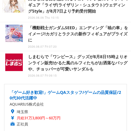
ギュア「ライザ(ライザリン・シュタウト)ウェディン
グStyle」が8月7日より予約受付開始
2026.08.06 Thu 10:15
「機動戦士ガンダムSEED」エンディング「暁の車」を
イメージ!カガリとラクスの新作フィギュアがプライズ
に
2026.08.07 Fri 07:20
しまむらで「ワンピース」グッズが8月8日15時よりオ
ンライン販売!かるた風のルフィたちがお洒落なバッグ
や、チョッパーが可愛いサンダルも
2026.08.07 Fri 09:15
「ゲーム好き歓迎!」ゲームQAスタッフ/ゲームの品質保証/2
0代30代活躍中
AQUARIUS株式会社
埼玉県
月給31万3,800円～60万円
正社員