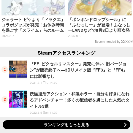
ジェラート ピケより『ドラクエ』
「ボンボンドロップシール」に
コラボグッズが発売！お休み時間
「ふなっしー」が登場！ふなっし
を過ごす「スライム」らのルーム
ーLANDなどで8月8日より順次発
ウェア、雑貨など多数ラインナッ
売
2026.8.7
2026.8.6
プ
Recommended by
Steamアクセスランキング
『FF ピクセルリマスター』発売に伴い“旧バージョ
ン”が販売終了へ―3Dリメイク版『FF3』と『FF4』
には影響なし
2021.7.1 Thu 14:30
妖怪退治アクション・和製ホラー・自分を好きになれ
るアドベンチャー！多くの配信者を虜にした人気のタ
イトル3選
2022.6.5 Sun 11:30
ランキングをもっと見る