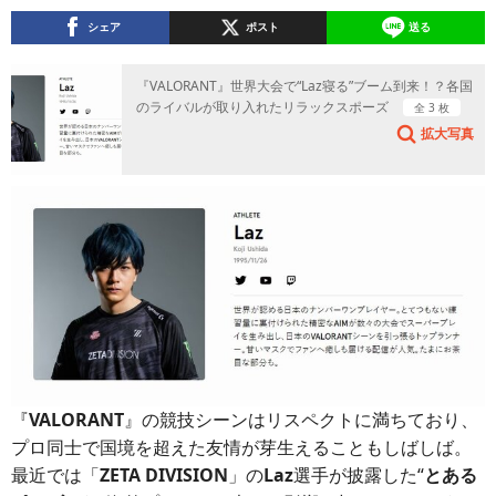
シェア
ポスト
送る
『VALORANT』世界大会で“Laz寝る”ブーム到来！？各国
のライバルが取り入れたリラックスポーズ
全 3 枚
拡大写真
『
VALORANT
』の競技シーンはリスペクトに満ちており、
プロ同士で国境を超えた友情が芽生えることもしばしば。
最近では「
ZETA DIVISION
」の
Laz
選手が披露した“
とある