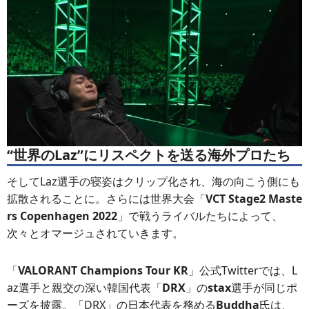
“世界のLaz”にリスペクトを送る海外プロたち
そしてLaz選手の寝姿はクリップ化され、海の向こう側にも
拡散されることに。さらには世界大会「
VCT Stage2 Maste
rs Copenhagen 2022
」で戦うライバルたちによって、
次々とオマージュされていきます。
「
VALORANT Champions Tour KR
」公式Twitterでは、L
az選手と親交の深い韓国代表「
DRX
」の
stax
選手が同じポ
ーズを披露。「DRX」の日本代表を務める
Buddha
氏は、