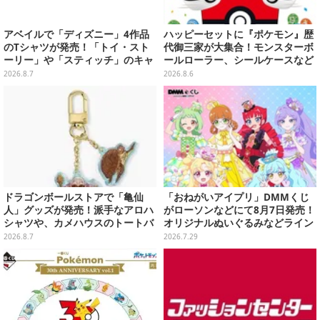
アベイルで「ディズニー」4作品
ハッピーセットに『ポケモン』歴
のTシャツが発売！「トイ・スト
代御三家が大集合！モンスターボ
ーリー」や「スティッチ」のキャ
ールローラー、シールケースなど
ラを刺しゅうでデザイン
全12種
2026.8.7
2026.8.6
ドラゴンボールストアで「亀仙
「おねがいアイプリ」DMMくじ
人」グッズが発売！派手なアロハ
がローソンなどにて8月7日発売！
シャツや、カメハウスのトートバ
オリジナルぬいぐるみなどライン
ッグなど夏らしいアイテムがズラ
ナップ、各等賞にスペシャルアイ
2026.8.7
2026.7.29
リ
プリカードが付属