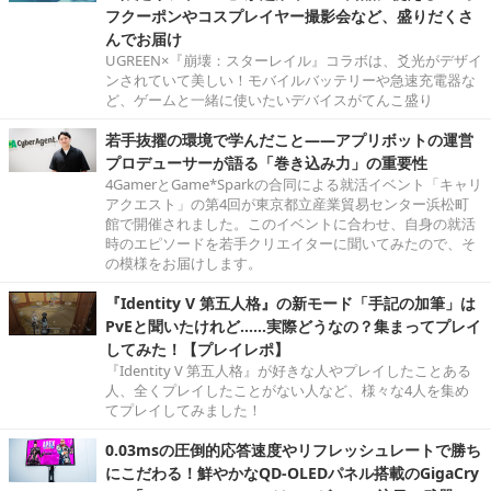
フクーポンやコスプレイヤー撮影会など、盛りだくさ
んでお届け
UGREEN×『崩壊：スターレイル』コラボは、爻光がデザイ
ンされていて美しい！モバイルバッテリーや急速充電器な
ど、ゲームと一緒に使いたいデバイスがてんこ盛り
若手抜擢の環境で学んだこと――アプリボットの運営
プロデューサーが語る「巻き込み力」の重要性
4GamerとGame*Sparkの合同による就活イベント「キャリ
アクエスト」の第4回が東京都立産業貿易センター浜松町
館で開催されました。このイベントに合わせ、自身の就活
時のエピソードを若手クリエイターに聞いてみたので、そ
の模様をお届けします。
『Identity V 第五人格』の新モード「手記の加筆」は
PvEと聞いたけれど……実際どうなの？集まってプレイ
してみた！【プレイレポ】
『Identity V 第五人格』が好きな人やプレイしたことある
人、全くプレイしたことがない人など、様々な4人を集め
てプレイしてみました！
0.03msの圧倒的応答速度やリフレッシュレートで勝ち
にこだわる！鮮やかなQD-OLEDパネル搭載のGigaCry