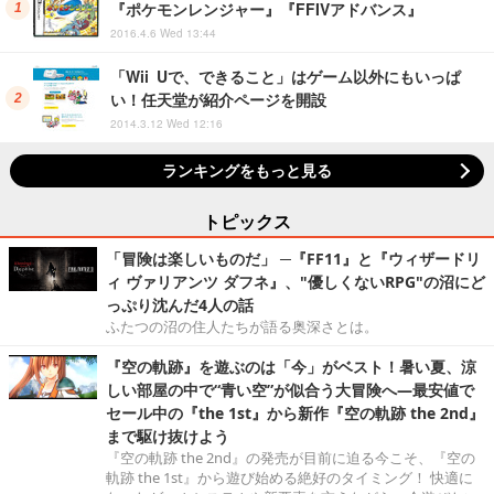
『ポケモンレンジャー』『FFIVアドバンス』
2016.4.6 Wed 13:44
「Wii Uで、できること」はゲーム以外にもいっぱ
い！任天堂が紹介ページを開設
2014.3.12 Wed 12:16
ランキングをもっと見る
トピックス
「冒険は楽しいものだ」 ─『FF11』と『ウィザードリ
ィ ヴァリアンツ ダフネ』、"優しくないRPG"の沼にど
っぷり沈んだ4人の話
ふたつの沼の住人たちが語る奥深さとは。
『空の軌跡』を遊ぶのは「今」がベスト！暑い夏、涼
しい部屋の中で“青い空”が似合う大冒険へ―最安値で
セール中の『the 1st』から新作『空の軌跡 the 2nd』
まで駆け抜けよう
『空の軌跡 the 2nd』の発売が目前に迫る今こそ、『空の
軌跡 the 1st』から遊び始める絶好のタイミング！ 快適に