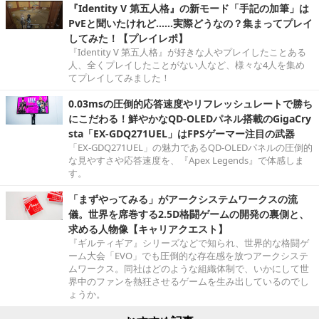
『Identity V 第五人格』の新モード「手記の加筆」は
PvEと聞いたけれど……実際どうなの？集まってプレイ
してみた！【プレイレポ】
『Identity V 第五人格』が好きな人やプレイしたことある
人、全くプレイしたことがない人など、様々な4人を集め
てプレイしてみました！
0.03msの圧倒的応答速度やリフレッシュレートで勝ち
にこだわる！鮮やかなQD-OLEDパネル搭載のGigaCry
sta「EX-GDQ271UEL」はFPSゲーマー注目の武器
「EX-GDQ271UEL」の魅力であるQD-OLEDパネルの圧倒的
な見やすさや応答速度を、『Apex Legends』で体感しま
す。
「まずやってみる」がアークシステムワークスの流
儀。世界を席巻する2.5D格闘ゲームの開発の裏側と、
求める人物像【キャリアクエスト】
『ギルティギア』シリーズなどで知られ、世界的な格闘ゲ
ーム大会「EVO」でも圧倒的な存在感を放つアークシステ
ムワークス。同社はどのような組織体制で、いかにして世
界中のファンを熱狂させるゲームを生み出しているのでし
ょうか。