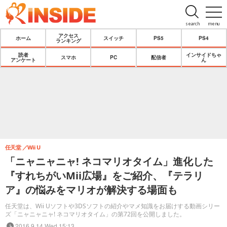
search
menu
アクセス
ホーム
スイッチ
PS5
PS4
ランキング
読者
インサイドちゃ
スマホ
PC
配信者
アンケート
ん
任天堂
Wii U
「ニャニャニャ! ネコマリオタイム」進化した
『すれちがいMii広場』をご紹介、『テラリ
ア』の悩みをマリオが解決する場面も
任天堂は、Wii Uソフトや3DSソフトの紹介やマメ知識をお届けする動画シリー
ズ「ニャニャニャ! ネコマリオタイム」の第72回を公開しました。
2016.9.14 Wed 15:13