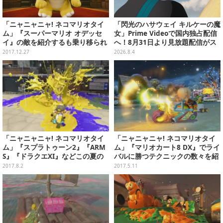
「ニャニャニャ! ネコマリオタイ
「閃光のハサウェイ キルケーの魔
ム」『スーパーマリオ オデッセ
女」Prime Videoで国内独占配信
イ』の敵を紹介するも乗り移られ
へ！8月31日より見放題配信がス
て…クッパ「めっちゃいいじゃー
タート
2017.12.27
2026.8.4
ん」
「ニャニャニャ! ネコマリオタイ
「ニャニャニャ! ネコマリオタイ
ム」『スプラトゥーン2』『ARM
ム」『マリオカート8 DX』でライ
S』『ドラクエXI』などこの夏の
バルに勝つテクニックの数々を紹
注目ソフトに迫る！
介！ 『1-2-Switch』のスゴ技も伝
2017.8.2
2017.5.11
授