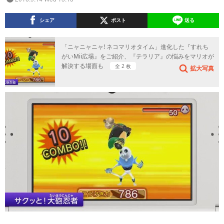
シェア
ポスト
送る
「ニャニャニャ! ネコマリオタイム」進化した『すれち
がいMii広場』をご紹介、『テラリア』の悩みをマリオが
解決する場面も
全 2 枚
拡大写真