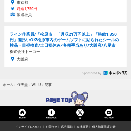
東京都
時給1,750円
派遣社員
ライン作業員/「松原市」「月収21万円以上」「時給1,350
円」週払いOK!松原市内のゲームソフトに貼られたシールの
検品・目視検査/土日祝休み×各種手当あり/大阪府/八尾市
株式会社トーコー
大阪府
Sponsored by
記事
ホーム
›
任天堂
›
Wii U
›
Home
Facebook
YouTube
X
インサイドについて
お問合せ
広告掲載
会社概要
個人情報保護方針