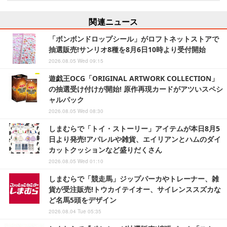
関連ニュース
「ボンボンドロップシール」がロフトネットストアで
抽選販売!サンリオ8種を8月6日10時より受付開始
2026.08.05 Wed 09:15
遊戯王OCG「ORIGINAL ARTWORK COLLECTION」
の抽選受け付けが開始! 原作再現カードがアツいスペシ
ャルパック
2026.08.05 Wed 08:30
しまむらで「トイ・ストーリー」アイテムが本日8月5
日より発売!アパレルや雑貨、エイリアンとハムのダイ
カットクッションなど盛りだくさん
2026.08.05 Wed 01:10
しまむらで「競走馬」ジップパーカやトレーナー、雑
貨が受注販売!トウカイテイオー、サイレンススズカな
ど名馬5頭をデザイン
2026.08.04 Tue 05:35