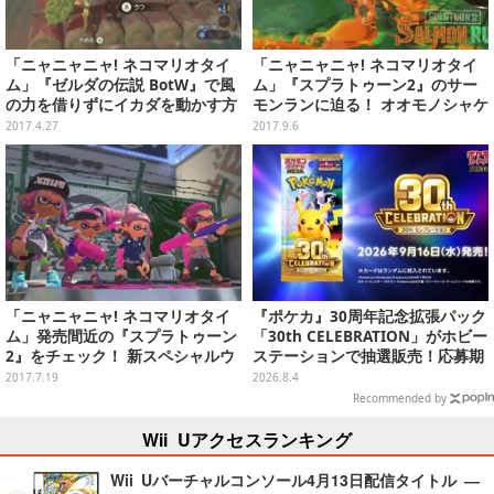
「ニャニャニャ! ネコマリオタイ
「ニャニャニャ! ネコマリオタイ
ム」『ゼルダの伝説 BotW』で風
ム」『スプラトゥーン2』のサー
の力を借りずにイカダを動かす方
モンランに迫る！ オオモノシャケ
法とは？ “ウルトラミニターボ”実
の倒し方はこれだ
2017.4.27
2017.9.6
装の『マリカ8 DX』にも迫る
「ニャニャニャ! ネコマリオタイ
『ポケカ』30周年記念拡張パック
ム」発売間近の『スプラトゥーン
「30th CELEBRATION」がホビー
2』をチェック！ 新スペシャルウ
ステーションで抽選販売！応募期
ェポンの数々を見よ
間は8月6日23時59分まで
2017.7.19
2026.8.4
Recommended by
Wii Uアクセスランキング
Wii Uバーチャルコンソール4月13日配信タイトル ―