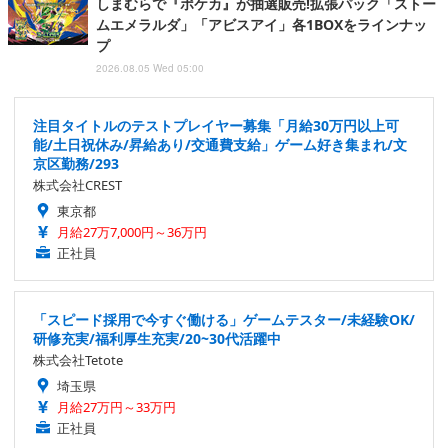
しまむらで『ポケカ』が抽選販売!拡張パック「ストー
ムエメラルダ」「アビスアイ」各1BOXをラインナッ
プ
2026.08.05 Wed 05:00
注目タイトルのテストプレイヤー募集「月給30万円以上可
能/土日祝休み/昇給あり/交通費支給」ゲーム好き集まれ/文
京区勤務/293
株式会社CREST
東京都
月給27万7,000円～36万円
正社員
「スピード採用で今すぐ働ける」ゲームテスター/未経験OK/
研修充実/福利厚生充実/20~30代活躍中
株式会社Tetote
埼玉県
月給27万円～33万円
正社員