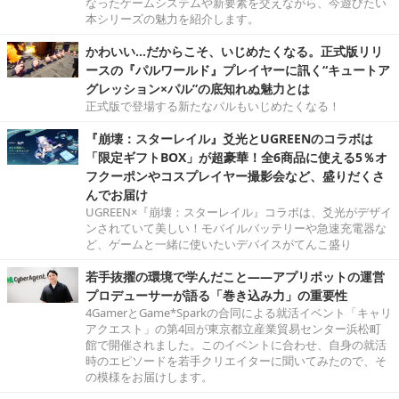
なったゲームシステムや新要素を交えながら、今遊びたい
本シリーズの魅力を紹介します。
かわいい…だからこそ、いじめたくなる。正式版リリ
ースの『パルワールド』プレイヤーに訊く“キュートア
グレッション×パル”の底知れぬ魅力とは
正式版で登場する新たなパルもいじめたくなる！
『崩壊：スターレイル』爻光とUGREENのコラボは
「限定ギフトBOX」が超豪華！全6商品に使える5％オ
フクーポンやコスプレイヤー撮影会など、盛りだくさ
んでお届け
UGREEN×『崩壊：スターレイル』コラボは、爻光がデザイ
ンされていて美しい！モバイルバッテリーや急速充電器な
ど、ゲームと一緒に使いたいデバイスがてんこ盛り
若手抜擢の環境で学んだこと――アプリボットの運営
プロデューサーが語る「巻き込み力」の重要性
4GamerとGame*Sparkの合同による就活イベント「キャリ
アクエスト」の第4回が東京都立産業貿易センター浜松町
館で開催されました。このイベントに合わせ、自身の就活
時のエピソードを若手クリエイターに聞いてみたので、そ
の模様をお届けします。