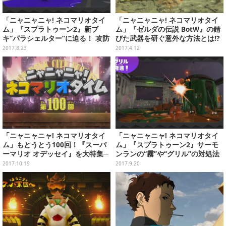
「ニャニャニャ! ネコマリオタイ
「ニャニャニャ! ネコマリオタイ
ム」『スプラトゥーン2』新ブ
ム」『ゼルダの伝説 BotW』の錆
キ“パラシェルター”に迫る！ 攻防
びた武器を研ぐ意外な方法とは!?
一体の特徴を使いこなそう
多彩なゲームをユニークに紹介
2017.8.23
2017.4.12
「ニャニャニャ! ネコマリオタイ
「ニャニャニャ! ネコマリオタイ
ム」もとうとう100回！『スーパ
ム」『スプラトゥーン2』サーモ
ーマリオ オデッセイ』を大特集─
ンランの“霧”や“グリル”の対処法
有野課長や濱口D、テンタクルズ
を伝授！ キンシャケ発見のコツも
2017.10.19
2017.9.20
もお祝い