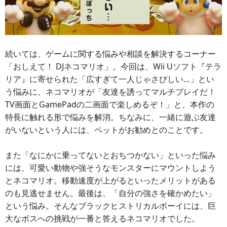
続いては、ゲームに関する悩みや相談を解決するコーナー
「おしえて！ DJネコマリオ」。今回は、Wii Uソフト『テラ
リア』に寄せられた「広すぎて一人じゃさびしい…」とい
う悩みに、ネコマリオが「友達を誘ってマルチプレイだ！
TV画面とGamePadの二画面で楽しめるぞ！」と、本作の
特長に触れる形で悩みを解消。ちなみに、一緒に遊ぶ友達
がいないという人には、ペットがお勧めとのことです。
また「なにかに乗ってないとおちつかない」といった悩み
には、可愛い動物や強そうなモンスターにマウントしよう
とネコマリオ。移動速度が上がるといったメリットがある
のも見逃せません。最後は、「自分の強さを確かめたい」
という悩み。そんなブラックヒストリカルボーイには、巨
大なボスへの挑戦が一番と答えるネコマリオでした。