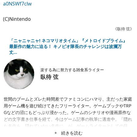
a0NSWf7clw
(C)Nintendo
《臥待 弦》
「ニャニャニャ! ネコマリオタイム」『メトロイドプライム』
最新作の魅力に迫る！ キノピオ隊長のチャレンジは波瀾万
丈…
楽する為に努力する雑食系ライター
臥待 弦
世間のブームとズレた時間差でファミコンにハマり、主だった家庭
用ゲーム機を遊び続けてきたフリーライター。ゲームブックやTRP
Gなどの沼にもどっぷり浸かった。ゲームのシナリオや漫画原作な
どの文字書き仕事を経て、今はゲーム記事の執筆に邁進中。「隠れ
た名作を、隠れていない名作に」が、ゲームライターとしての目
標。隙あらば、あまり知られていない作品にスポットを当てたが
+ 続きを読む