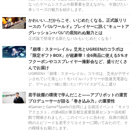
なったゲームシステムや新要素を交えながら、今遊びたい
本シリーズの魅力を紹介します。
かわいい…だからこそ、いじめたくなる。正式版リリ
ースの『パルワールド』プレイヤーに訊く“キュートア
グレッション×パル”の底知れぬ魅力とは
正式版で登場する新たなパルもいじめたくなる！
『崩壊：スターレイル』爻光とUGREENのコラボは
「限定ギフトBOX」が超豪華！全6商品に使える5％オ
フクーポンやコスプレイヤー撮影会など、盛りだくさ
んでお届け
UGREEN×『崩壊：スターレイル』コラボは、爻光がデザイ
ンされていて美しい！モバイルバッテリーや急速充電器な
ど、ゲームと一緒に使いたいデバイスがてんこ盛り
若手抜擢の環境で学んだこと――アプリボットの運営
プロデューサーが語る「巻き込み力」の重要性
4GamerとGame*Sparkの合同による就活イベント「キャリ
アクエスト」の第4回が東京都立産業貿易センター浜松町
館で開催されました。このイベントに合わせ、自身の就活
時のエピソードを若手クリエイターに聞いてみたので、そ
の模様をお届けします。