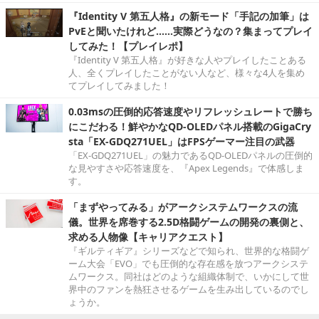
『Identity V 第五人格』の新モード「手記の加筆」は
PvEと聞いたけれど……実際どうなの？集まってプレイ
してみた！【プレイレポ】
『Identity V 第五人格』が好きな人やプレイしたことある
人、全くプレイしたことがない人など、様々な4人を集め
てプレイしてみました！
0.03msの圧倒的応答速度やリフレッシュレートで勝ち
にこだわる！鮮やかなQD-OLEDパネル搭載のGigaCry
sta「EX-GDQ271UEL」はFPSゲーマー注目の武器
「EX-GDQ271UEL」の魅力であるQD-OLEDパネルの圧倒的
な見やすさや応答速度を、『Apex Legends』で体感しま
す。
「まずやってみる」がアークシステムワークスの流
儀。世界を席巻する2.5D格闘ゲームの開発の裏側と、
求める人物像【キャリアクエスト】
『ギルティギア』シリーズなどで知られ、世界的な格闘ゲ
ーム大会「EVO」でも圧倒的な存在感を放つアークシステ
ムワークス。同社はどのような組織体制で、いかにして世
界中のファンを熱狂させるゲームを生み出しているのでし
ょうか。