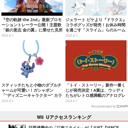
『空の軌跡 the 2nd』最新プロモ
ジェラート ピケより『ドラクエ』
ーショントレーラー公開！主題歌
コラボグッズが発売！お休み時間
「銀の意志 金の翼」に乗せた見所
を過ごす「スライム」らのルーム
満載の映像に
ウェア、雑貨など多数ラインナッ
2026.8.7
2026.8.7
プ
スティッチたちと小物のダブルチ
「トイ・ストーリー」新作一番く
ャームが可愛い！ガシャポン
じが発売決定！A賞は、ウッディ
「“ディズニーキャラクター” カラ
たちがレトロ感満載のアナログレ
フルマルチチャーム」が発売
コード上を走る姿で立体化
2026.8.6
2026.8.7
Recommended by
Wii Uアクセスランキング
話題沸騰中の「江南スタイル」が『JUST DANCE