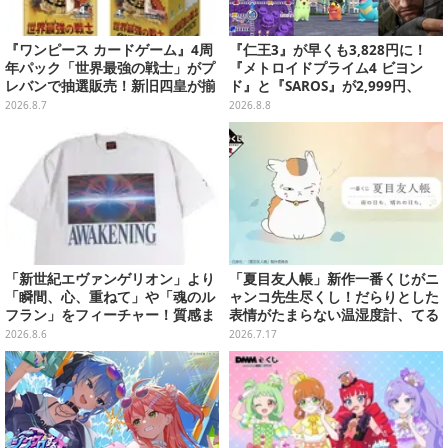
『ワンピース カードゲーム』4周
『仁王3』が早くも3,828円に！
年パック「世界最強の戦士」がプ
『メトロイドプライム4 ビヨン
レバンで抽選販売！新旧四皇が揃
ド』と『SAROS』が2,999円、
い踏み、刃牙作者が描く「カイド
『メタルギアソリッド Δ』は2,49
2026.8.7
2026.8.8
ウ」も
9円─ゲオ店舗＆ストアのゲームセ
ールは8月8日から
「新世紀エヴァンゲリオン」より
「夏目友人帳」新作一番くじがニ
「瞬間、心、重ねて」や「魂のル
ャンコ先生尽くし！だらりとした
フラン」をフィーチャー！質感ま
表情がたまらない温湿度計、てる
でこだわった高級Tシャツが8月7
てる坊主姿のマスコットなど全ラ
2026.8.6
2026.7.17
日発売
インナップ公開