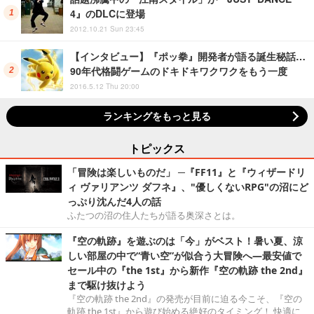
4』のDLCに登場
2012.10.21 Sun 23:45
【インタビュー】『ポッ拳』開発者が語る誕生秘話…
90年代格闘ゲームのドキドキワクワクをもう一度
2016.5.12 Thu 20:00
ランキングをもっと見る
トピックス
「冒険は楽しいものだ」 ─『FF11』と『ウィザードリ
ィ ヴァリアンツ ダフネ』、"優しくないRPG"の沼にど
っぷり沈んだ4人の話
ふたつの沼の住人たちが語る奥深さとは。
『空の軌跡』を遊ぶのは「今」がベスト！暑い夏、涼
しい部屋の中で“青い空”が似合う大冒険へ―最安値で
セール中の『the 1st』から新作『空の軌跡 the 2nd』
まで駆け抜けよう
『空の軌跡 the 2nd』の発売が目前に迫る今こそ、『空の
軌跡 the 1st』から遊び始める絶好のタイミング！ 快適に