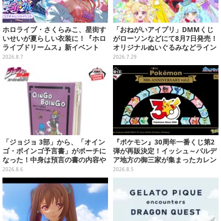
ホロライブ・さくらみこ、星街す
「おねがいアイプリ」DMMくじ
いせいが夏らしい衣装に！『ホロ
がローソンなどにて8月7日発売！
ライブドリームス』新イベント
オリジナルぬいぐるみなどライン
「シンクロする夏のスパークル」
ナップ、各等賞にスペシャルアイ
2026.8.7
2026.7.29
開幕
プリカードが付属
「ジョジョ 3部」から、「オイン
『ポケモン』30周年一番くじ第2
ゴ・ボインゴ予言書」がポーチに
弾が再販決定！イッシュ～パルデ
なった！中身は預言の書の内容や
ア地方の御三家が集まったカレン
アニメ総柄デザインをプリント
ダー、ぬいぐるみなど記念グッズ
2026.8.6
2026.8.5
盛りだくさん