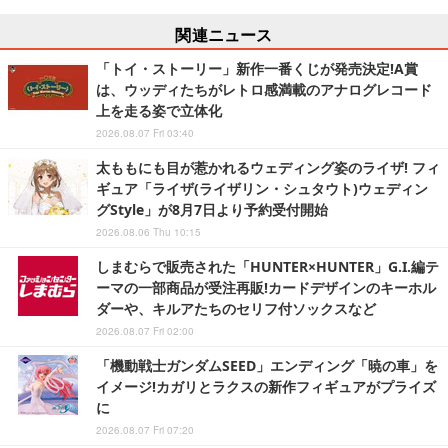
関連ニュース
「トイ・ストーリー」新作一番くじが発売決定!A賞
は、ウッディたちがレトロ感満載のアナログレコード
上を走る姿で立体化
2026.08.07 Fri 03:40
太ももにも目が惹かれるウェディング姿のライザ! フィ
ギュア「ライザ(ライザリン・シュタウト)ウェディン
グStyle」が8月7日より予約受付開始
2026.08.06 Thu 10:15
しまむらで販売された「HUNTER×HUNTER」G.I.編テ
ーマの一部商品が受注再販!カードデザインのキーホル
ダーや、キルアたちのセリフ付ソックスなど
2026.08.07 Fri 02:00
「機動戦士ガンダムSEED」エンディング「暁の車」を
イメージ!カガリとラクスの新作フィギュアがプライズ
に
2026.08.07 Fri 07:20