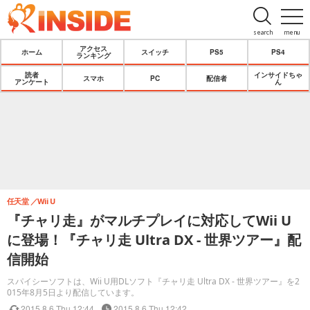
search
menu
アクセス
ホーム
スイッチ
PS5
PS4
ランキング
読者
インサイドちゃ
スマホ
PC
配信者
アンケート
ん
任天堂
Wii U
『チャリ走』がマルチプレイに対応してWii U
に登場！『チャリ走 Ultra DX - 世界ツアー』配
信開始
スパイシーソフトは、Wii U用DLソフト『チャリ走 Ultra DX - 世界ツアー』を2
015年8月5日より配信しています。
2015.8.6 Thu 12:44
2015.8.6 Thu 12:42