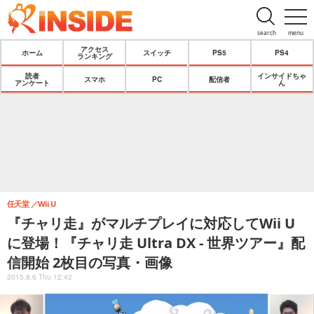
search
menu
アクセス
ホーム
スイッチ
PS5
PS4
ランキング
読者
インサイドちゃ
スマホ
PC
配信者
アンケート
ん
任天堂
Wii U
『チャリ走』がマルチプレイに対応してWii U
に登場！『チャリ走 Ultra DX - 世界ツアー』配
信開始 2枚目の写真・画像
2015.8.6 Thu 12:42