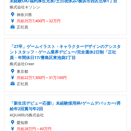
未経験OK/福利厚生充実/土日祝休み/横浜市西区北幸1丁目
株式会社キソシン
神奈川県
月給25万7,400円～32万円
正社員
「27卒」ゲームイラスト・キャラクターデザインのアシスタ
ントスタッフ・ゲーム業界デビュー/完全週休2日制「正社
員・年間休日17/豊島区東池袋2丁目
株式会社Creer
東京都
月給22万7,300円～31万100円
正社員
「新生活デビュー応援!」未経験採用枠/ゲームデバッカー/昇
給年2回賞与年2回
AQUARIUS株式会社
愛知県
月給28万円～60万円