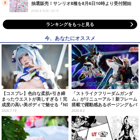
抽選販売！サンリオ8種を8月6日10時より受付開始
2026.8.5(水) 18:15
ランキングをもっと見る
今、あなたにオススメ
【コスプレ】色白な柔肌×引き締
「ストライクフリーダムガンダ
まったウエストが美しすぎる！完
ム」がリニューアル！新フレーム
成度の高い美ボディで魅せる『NI
搭載で躍動感あるポージングもバ
KKE』ヘンゼルの美女レイヤー
ッチリ
2026.7.19
2026.8.2
【写真9枚】