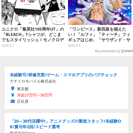
ユニクロ「集英社100周年UT」の
「ワンピース」新四皇を揃えた
「BLEACH」Tシャツが、どこま
い！「ルフィ」「ティーチ」フィ
でもスタイリッシュ！モノクロデ
ギュアはじめ、「サウザンド・サ
ザインもクール
ニー号リモコンカー」など4商品
2026.8.2
2026.8.4
が順次展開
Recommended by
未経験可/研修充実/ゲーム・スマホアプリのバグチェック
ナナイロモバイル株式会社
東京都
月給27万円～50万円
正社員
「20～30代活躍中!」アニメグッズの製造スタッフ/未経験O
K/賞与年2回/スピード選考