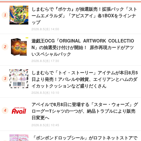
しまむらで『ポケカ』が抽選販売！拡張パック「スト
ームエメラルダ」「アビスアイ」各1BOXをラインナ
ップ
2026.8.5(水) 14:00
遊戯王OCG「ORIGINAL ARTWORK COLLECTIO
N」の抽選受け付けが開始！ 原作再現カードがアツ
いスペシャルパック
2026.8.5(水) 17:30
しまむらで「トイ・ストーリー」アイテムが本日8月5
日より発売！アパレルや雑貨、エイリアンとハムのダ
イカットクッションなど盛りだくさん
2026.8.5(水) 10:10
アベイルで8月8日に登場する「スター・ウォーズ」グ
ローグーTシャツの一つが、納品トラブルにより販売
日変更へ
2026.8.5(水) 10:45
「ボンボンドロップシール」がロフトネットストアで