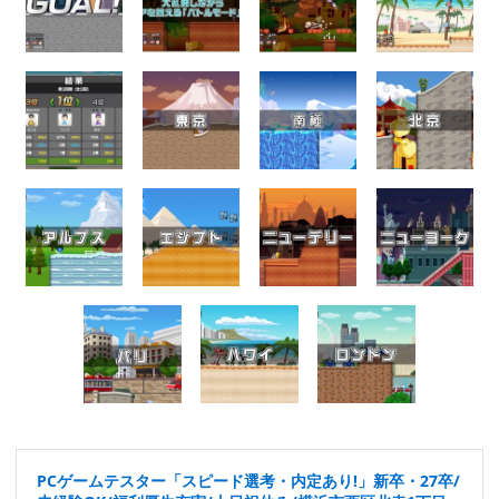
PCゲームテスター「スピード選考・内定あり!」新卒・27卒/