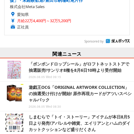
援」・未経験歓迎/豊田市駒場町尾片作
株式会社Meta Sales
愛知県
月給22万4,400円～32万5,200円
正社員
Sponsored by
関連ニュース
「ボンボンドロップシール」がロフトネットストアで
抽選販売!サンリオ8種を8月6日10時より受付開始
2026.08.05 Wed 09:15
遊戯王OCG「ORIGINAL ARTWORK COLLECTION」
の抽選受け付けが開始! 原作再現カードがアツいスペシ
ャルパック
2026.08.05 Wed 08:30
しまむらで「トイ・ストーリー」アイテムが本日8月5
日より発売!アパレルや雑貨、エイリアンとハムのダイ
カットクッションなど盛りだくさん