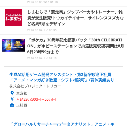
2026.08.05 Wed 01:10
しまむらで「競走馬」ジップパーカやトレーナー、雑
貨が受注販売!トウカイテイオー、サイレンススズカな
ど名馬5頭をデザイン
2026.08.04 Tue 05:35
『ポケカ』30周年記念拡張パック「30th CELEBRATI
ON」がホビーステーションで抽選販売!応募期間は8月
6日23時59分まで
2026.08.04 Tue 09:10
生成AI活用ゲーム開発アシスタント・第2新卒歓迎正社員
「アニメ・マンガ好き歓迎・シフト相談可」/育休実績あり
株式会社プロジェクトトリガー
東京都
月給29万500円～55万円
正社員
「グローバルリサーチャー/データアナリスト」アニメ・キ