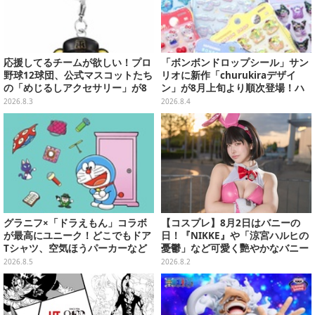
応援してるチームが欲しい！プロ
「ボンボンドロップシール」サン
野球12球団、公式マスコットたち
リオに新作「churukiraデザイ
の「めじるしアクセサリー」が8
ン」が8月上旬より順次登場！ハ
月第2週より再販
ローキティ、はぴだんぶいなど全
2026.8.3
2026.8.4
8種類
グラニフ×「ドラえもん」コラボ
【コスプレ】8月2日はバニーの
が最高にユニーク！どこでもドア
日！『NIKKE』や「涼宮ハルヒの
Tシャツ、空気ほうパーカーなど
憂鬱」など可愛く艷やかなバニー
豊富なデザイン
ガールの美女レイヤーまとめ【写
2026.8.5
2026.8.2
真60枚】