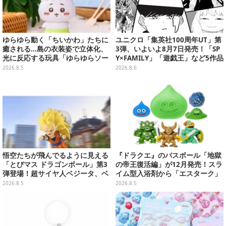
ゆらゆら動く「ちいかわ」たちに
ユニクロ「集英社100周年UT」第
癒される…島の衣装姿で立体化、
3弾、いよいよ8月7日発売！「SP
光に反応する玩具「ゆらゆらソー
Y×FAMILY」「遊戯王」など5作品
ラー」全8種が全国アミューズメ
をデザイン
2026.8.5
2026.8.6
ント施設にて展開
悟空たちが飛んでるように見える
『ドラクエ』のバスボール「地獄
「とびマス ドラゴンボール」第3
の帝王復活編」が12月発売！スラ
弾登場！超サイヤ人ベジータ、ベ
イム型入浴剤から「エスターク」
ジットなど全6種
「デスピサロ」ら6体が飛び出す
2026.8.5
2026.8.5