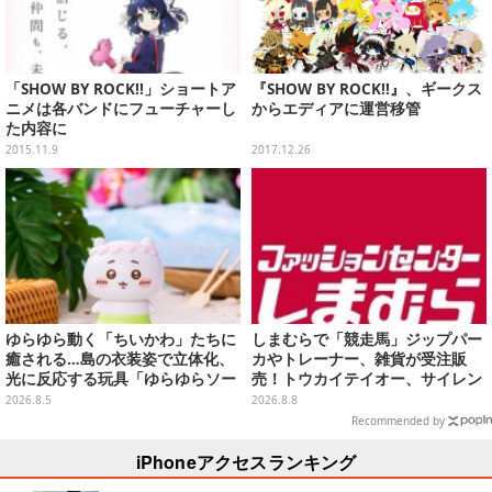
「SHOW BY ROCK!!」ショートア
『SHOW BY ROCK!!』、ギークス
ニメは各バンドにフューチャーし
からエディアに運営移管
た内容に
2015.11.9
2017.12.26
ゆらゆら動く「ちいかわ」たちに
しまむらで「競走馬」ジップパー
癒される…島の衣装姿で立体化、
カやトレーナー、雑貨が受注販
光に反応する玩具「ゆらゆらソー
売！トウカイテイオー、サイレン
ラー」全8種が全国アミューズメ
ススズカなど名馬をデザイン
2026.8.5
2026.8.8
ント施設にて展開
Recommended by
iPhoneアクセスランキング