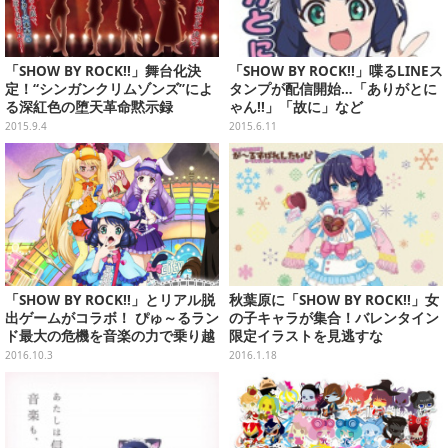
「SHOW BY ROCK!!」舞台化決
「SHOW BY ROCK!!」喋るLINEス
定！“シンガンクリムゾンズ”によ
タンプが配信開始…「ありがとに
る深紅色の堕天革命黙示録
ゃん!!」「故に」など
2015.9.4
2015.6.11
「SHOW BY ROCK!!」とリアル脱
秋葉原に「SHOW BY ROCK!!」女
出ゲームがコラボ！ ぴゅ～るラン
の子キャラが集合！バレンタイン
ド最大の危機を音楽の力で乗り越
限定イラストを見逃すな
えろ
2016.10.3
2016.1.18