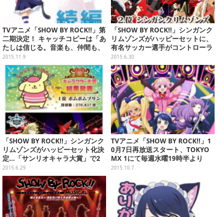
TVアニメ「SHOW BY ROCK!!」第
「SHOW BY ROCK!!」シンガンク
二期決定！ キャッチコピーは「あ
リムゾンズがハッピーセットに、
たしは信じる。音楽も、仲間も、
有名サッカー選手がコントローラ
未来も」
ー弁償、「Unreal Engine 4」に
2015.11.9
2015.6.30
マリオを出してみた、など…昨日
のまとめ(6/29)
「SHOW BY ROCK!!」シンガンク
TVアニメ「SHOW BY ROCK!!」1
リムゾンズがハッピーセット化決
0月7日再放送スタート、TOKYO
定…「サンリオキャラ大賞」で2
MX 1にて毎週水曜19時半より
位
2015.6.29
2015.10.7