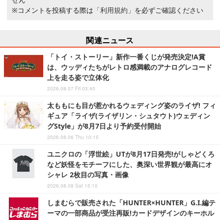
※コメントを投稿する際は
「利用規約」
を必ずご確認ください
関連ニュース
「トイ・ストーリー」新作一番くじが発売決定!A賞
は、ウッディたちがレトロ感満載のアナログレコード
上を走る姿で立体化
2026.08.07 Fri 03:40
太ももにも目が惹かれるウェディング姿のライザ! フィ
ギュア「ライザ(ライザリン・シュタウト)ウェディン
グStyle」が8月7日より予約受付開始
2026.08.06 Thu 10:15
ユニクロの「浮世絵」UTが8月17日発売!がしゃどくろ
など妖怪をモチーフにした、奥深い世界観が最高にオ
シャレ 2枚目の写真・画像
2026.08.08 Sat 15:10
しまむらで販売された「HUNTER×HUNTER」G.I.編テ
ーマの一部商品が受注再販!カードデザインのキーホル