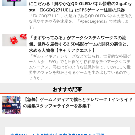
にこだわる！鮮やかなQD-OLEDパネル搭載のGigaCry
sta「EX-GDQ271UEL」はFPSゲーマー注目の武器
「EX-GDQ271UEL」の魅力であるQD-OLEDパネルの圧倒的
な見やすさや応答速度を、『Apex Legends』で体感しま
す。
「まずやってみる」がアークシステムワークスの流
儀。世界を席巻する2.5D格闘ゲームの開発の裏側と、
求める人物像【キャリアクエスト】
『ギルティギア』シリーズなどで知られ、世界的な格闘ゲ
ーム大会「EVO」でも圧倒的な存在感を放つアークシステ
ムワークス。同社はどのような組織体制で、いかにして世
界中のファンを熱狂させるゲームを生み出しているのでし
ょうか。
おすすめ記事
【急募】ゲームメディアで僕らとテレワーク！インサイド
の編集スタッフorライターを募集中