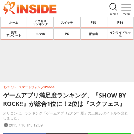
search
menu
アクセス
ホーム
スイッチ
PS5
PS4
ランキング
読者
インサイドちゃ
スマホ
PC
配信者
アンケート
ん
モバイル・スマートフォン
iPhone
ゲームアプリ満足度ランキング、『SHOW BY
ROCK!!』が総合1位に！2位は『スクフェス』
オリコンは、ランキング「ゲームアプリ2015年 夏」の上位30タイトルを発表
しました。
2015.7.16 Thu 12:09