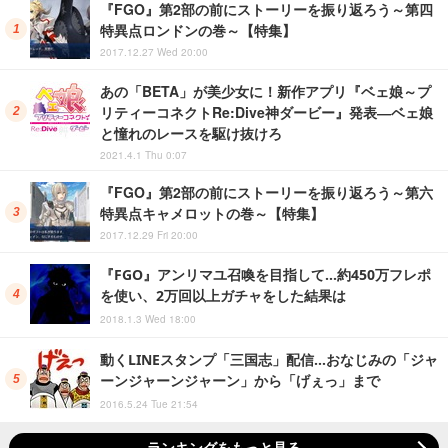
『FGO』第2部の前にストーリーを振り返ろう～第四
特異点ロンドンの巻～【特集】
2017.12.27 Wed 20:00
あの「BETA」が美少女に！新作アプリ『ベェ娘～プ
リティーコネクトRe:Dive神ダービー』発表―ベェ娘
と憧れのレースを駆け抜けろ
2021.4.1 Thu 0:07
『FGO』第2部の前にストーリーを振り返ろう～第六
特異点キャメロットの巻～【特集】
2017.12.29 Fri 20:00
『FGO』アンリマユ召喚を目指して…約450万フレポ
を使い、2万回以上ガチャをした結果は
2018.1.3 Wed 18:00
動くLINEスタンプ「三国志」配信…おなじみの「ジャ
ーンジャーンジャーン」から「げぇっ」まで
2016.5.24 Tue 21:54
ランキングをもっと見る