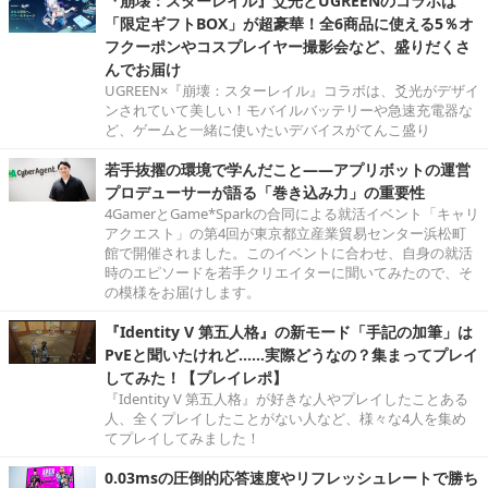
『崩壊：スターレイル』爻光とUGREENのコラボは
「限定ギフトBOX」が超豪華！全6商品に使える5％オ
フクーポンやコスプレイヤー撮影会など、盛りだくさ
んでお届け
UGREEN×『崩壊：スターレイル』コラボは、爻光がデザイ
ンされていて美しい！モバイルバッテリーや急速充電器な
ど、ゲームと一緒に使いたいデバイスがてんこ盛り
若手抜擢の環境で学んだこと――アプリボットの運営
プロデューサーが語る「巻き込み力」の重要性
4GamerとGame*Sparkの合同による就活イベント「キャリ
アクエスト」の第4回が東京都立産業貿易センター浜松町
館で開催されました。このイベントに合わせ、自身の就活
時のエピソードを若手クリエイターに聞いてみたので、そ
の模様をお届けします。
『Identity V 第五人格』の新モード「手記の加筆」は
PvEと聞いたけれど……実際どうなの？集まってプレイ
してみた！【プレイレポ】
『Identity V 第五人格』が好きな人やプレイしたことある
人、全くプレイしたことがない人など、様々な4人を集め
てプレイしてみました！
0.03msの圧倒的応答速度やリフレッシュレートで勝ち