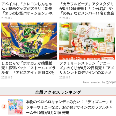
アベイルに「クレヨンしんちゃ
「カラフルピーチ」アクスタグミ
ん」映画グッズがズラリ！新作
が8月10日発売！「じゃぱぱ」や
「オラの妖怪バケ～ション」や、
「のあ」などメンバー11名と集合
「ヘンダーランド」「暗黒タマタ
デザイン全15種、ボールチェーン
2026.8.7
2026.8.7
マ」などをフィーチャー
付きでアクセサリーにも
しまむらで『ポケカ』が抽選販
ファミリーレストラン「デニー
売！拡張パック「ストームエメラ
ズ」のくじが8月22日発売！“アメ
ルダ」「アビスアイ」各1BOXを
リカンレトロデザイン”のエナメ
ラインナップ
ルバッグやTシャツなど、日常使
2026.8.5
2026.8.4
いできるグッズを用意
Recommended by
全般アクセスランキング
本物のペロペロキャンディみたい！「ディズニー」ミ
ッキーやミニーなど、おかおデザインのカラフルチャ
ーム全10種が8月31日発売