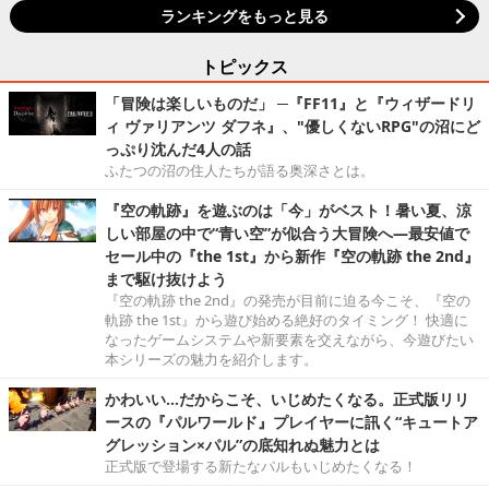
ランキングをもっと見る
トピックス
「冒険は楽しいものだ」 ─『FF11』と『ウィザードリ
ィ ヴァリアンツ ダフネ』、"優しくないRPG"の沼にど
っぷり沈んだ4人の話
ふたつの沼の住人たちが語る奥深さとは。
『空の軌跡』を遊ぶのは「今」がベスト！暑い夏、涼
しい部屋の中で“青い空”が似合う大冒険へ―最安値で
セール中の『the 1st』から新作『空の軌跡 the 2nd』
まで駆け抜けよう
『空の軌跡 the 2nd』の発売が目前に迫る今こそ、『空の
軌跡 the 1st』から遊び始める絶好のタイミング！ 快適に
なったゲームシステムや新要素を交えながら、今遊びたい
本シリーズの魅力を紹介します。
かわいい…だからこそ、いじめたくなる。正式版リリ
ースの『パルワールド』プレイヤーに訊く“キュートア
グレッション×パル”の底知れぬ魅力とは
正式版で登場する新たなパルもいじめたくなる！