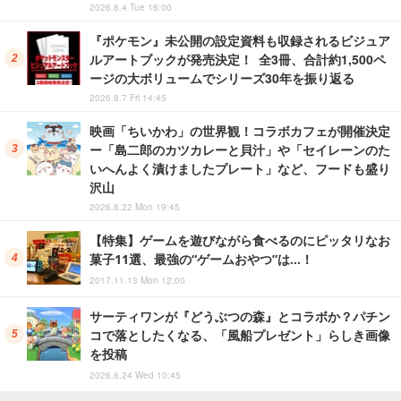
2026.8.4 Tue 16:00
『ポケモン』未公開の設定資料も収録されるビジュア
ルアートブックが発売決定！ 全3冊、合計約1,500ペ
ージの大ボリュームでシリーズ30年を振り返る
2026.8.7 Fri 14:45
映画「ちいかわ」の世界観！コラボカフェが開催決定
ー「島二郎のカツカレーと貝汁」や「セイレーンのた
いへんよく漬けましたプレート」など、フードも盛り
沢山
2026.6.22 Mon 19:45
【特集】ゲームを遊びながら食べるのにピッタリなお
菓子11選、最強の“ゲームおやつ”は…！
2017.11.13 Mon 12:00
サーティワンが『どうぶつの森』とコラボか？パチン
コで落としたくなる、「風船プレゼント」らしき画像
を投稿
2026.6.24 Wed 10:45