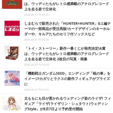
は、ウッディたちがレトロ感満載のアナログレコード
上を走る姿で立体化
2026.08.07 Fri 03:40
しまむらで販売された「HUNTER×HUNTER」G.I.編テ
ーマの一部商品が受注再販!カードデザインのキーホル
ダーや、キルアたちのセリフ付ソックスなど
2026.08.07 Fri 02:00
「トイ・ストーリー」新作一番くじが発売決定!A賞
は、ウッディたちがレトロ感満載のアナログレコード
上を走る姿で立体化 2枚目の写真・画像
2026.08.07 Fri 03:40
「機動戦士ガンダムSEED」エンディング「暁の車」を
イメージ!カガリとラクスの新作フィギュアがプライズ
に
2026.08.07 Fri 07:20
太ももにも目が惹かれるウェディング姿のライザ! フィ
ギュア「ライザ(ライザリン・シュタウト)ウェディン
グStyle」が8月7日より予約受付開始