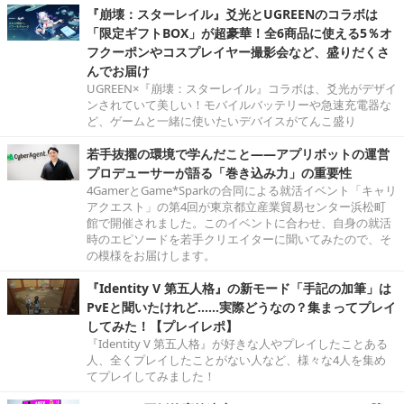
『崩壊：スターレイル』爻光とUGREENのコラボは
「限定ギフトBOX」が超豪華！全6商品に使える5％オ
フクーポンやコスプレイヤー撮影会など、盛りだくさ
んでお届け
UGREEN×『崩壊：スターレイル』コラボは、爻光がデザイ
ンされていて美しい！モバイルバッテリーや急速充電器な
ど、ゲームと一緒に使いたいデバイスがてんこ盛り
若手抜擢の環境で学んだこと――アプリボットの運営
プロデューサーが語る「巻き込み力」の重要性
4GamerとGame*Sparkの合同による就活イベント「キャリ
アクエスト」の第4回が東京都立産業貿易センター浜松町
館で開催されました。このイベントに合わせ、自身の就活
時のエピソードを若手クリエイターに聞いてみたので、そ
の模様をお届けします。
『Identity V 第五人格』の新モード「手記の加筆」は
PvEと聞いたけれど……実際どうなの？集まってプレイ
してみた！【プレイレポ】
『Identity V 第五人格』が好きな人やプレイしたことある
人、全くプレイしたことがない人など、様々な4人を集め
てプレイしてみました！