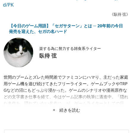
d/PK
《臥待 弦》
【今日のゲーム用語】「セガサターン」とは ─ 20年前の今日
発売を迎えた、セガの名ハード
楽する為に努力する雑食系ライター
臥待 弦
世間のブームとズレた時間差でファミコンにハマり、主だった家庭
用ゲーム機を遊び続けてきたフリーライター。ゲームブックやTRP
Gなどの沼にもどっぷり浸かった。ゲームのシナリオや漫画原作な
どの文字書き仕事を経て、今はゲーム記事の執筆に邁進中。「隠れ
た名作を、隠れていない名作に」が、ゲームライターとしての目
標。隙あらば、あまり知られていない作品にスポットを当てたが
+ 続きを読む
る。仕事は幅広く募集中。