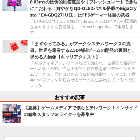
0.03msの圧倒的応答速度やリフレッシュレートで勝ち
にこだわる！鮮やかなQD-OLEDパネル搭載のGigaCry
sta「EX-GDQ271UEL」はFPSゲーマー注目の武器
「EX-GDQ271UEL」の魅力であるQD-OLEDパネルの圧倒的
な見やすさや応答速度を、『Apex Legends』で体感しま
す。
「まずやってみる」がアークシステムワークスの流
儀。世界を席巻する2.5D格闘ゲームの開発の裏側と、
求める人物像【キャリアクエスト】
『ギルティギア』シリーズなどで知られ、世界的な格闘ゲ
ーム大会「EVO」でも圧倒的な存在感を放つアークシステ
ムワークス。同社はどのような組織体制で、いかにして世
界中のファンを熱狂させるゲームを生み出しているのでし
ょうか。
おすすめ記事
【急募】ゲームメディアで僕らとテレワーク！インサイド
の編集スタッフorライターを募集中