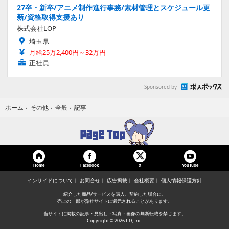
27卒・新卒/アニメ制作進行事務/素材管理とスケジュール更
新/資格取得支援あり
株式会社LOP
埼玉県
月給25万2,400円～32万円
正社員
Sponsored by
記事
ホーム
›
その他
›
全般
›
Home
Facebook
YouTube
X
インサイドについて
お問合せ
広告掲載
会社概要
個人情報保護方針
紹介した商品/サービスを購入、契約した場合に、
売上の一部が弊社サイトに還元されることがあります。
当サイトに掲載の記事・見出し・写真・画像の無断転載を禁じます。
Copyright © 2026 IID, Inc.