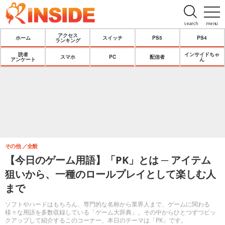
search
menu
アクセス
ホーム
スイッチ
PS5
PS4
ランキング
読者
インサイドちゃ
スマホ
PC
配信者
アンケート
ん
その他
全般
【今日のゲーム用語】「PK」とは ─ アイテム
狙いから、一種のロールプレイとして楽しむ人
まで
ソフトやハードはもちろん、専門的な名称から業界人まで、ゲームに関わる
様々な用語を多数収録している「ゲーム大辞典」。その中からひとつずつピッ
クアップして紹介するこのコーナー、本日のテーマは「PK」です。