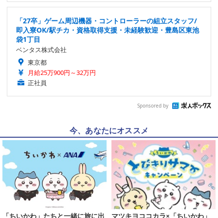
「27卒」ゲーム周辺機器・コントローラーの組立スタッフ/
即入寮OK/駅チカ・資格取得支援・未経験歓迎・豊島区東池
袋1丁目
ベンタス株式会社
東京都
月給25万900円～32万円
正社員
Sponsored by
今、あなたにオススメ
「ちいかわ」たちと一緒に旅に出
マツキヨココカラ×「ちいかわ」