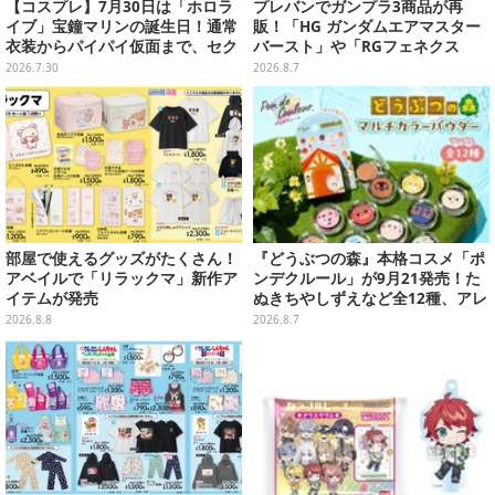
【コスプレ】7月30日は「ホロラ
プレバンでガンプラ3商品が再
イブ」宝鐘マリンの誕生日！通常
販！「HG ガンダムエアマスター
衣装からパイパイ仮面まで、セク
バースト」や「RGフェネクス
シーで可愛い美女レイヤーまとめ
（ナラティブVer.）」も
2026.7.30
2026.8.7
【写真42枚】
部屋で使えるグッズがたくさん！
『どうぶつの森』本格コスメ「ポ
アベイルで「リラックマ」新作ア
ンデクルール」が9月21発売！た
イテムが発売
ぬきちやしずえなど全12種、アレ
ンジできるリアクションシールも
2026.8.8
2026.8.7
付属