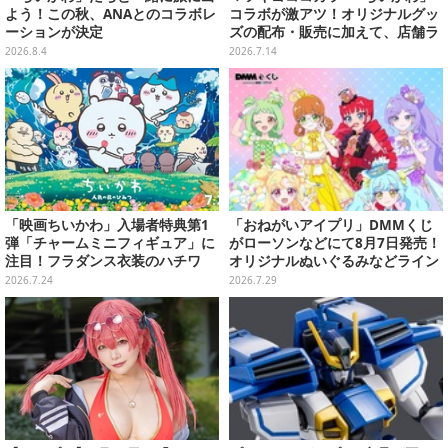
よう！この秋、ANAとのコラボレ
コラボが激アツ！オリジナルグッ
ーションが決定
ズの配布・販売に加えて、店舗ラ
ッピングや”花火打ち上げ”まで盛
2026.8.4
2026.7.14
り沢山
「映画ちいかわ」入場者特典第1
「おねがいアイプリ」DMMくじ
弾「チャームミニフィギュア」に
がローソンなどにて8月7日発売！
注目！フラダンス衣装のハチワ
オリジナルぬいぐるみなどライン
レ、うさぎら全8種類
ナップ、各等賞にスペシャルアイ
2026.7.24
2026.7.29
プリカードが付属