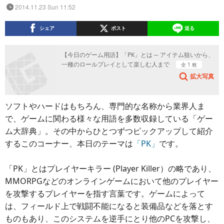
2014.11.23 Sun 11:52
シェア
ポスト
送る
【今日のゲーム用語】「PK」とは ─ アイテム狙いから、
一種のロールプレイとして楽しむ人まで
全 1 枚
拡大写真
ソフトやハードはもちろん、専門的な名称から業界人ま
で、ゲームに関わる様々な用語を多数収録している「ゲー
ム大辞典」。その中からひとつずつピックアップして紹介
するこのコーナー、本日のテーマは
「PK」
です。
「PK」とはプレイヤーキラー (Player Killer）の略であり、
MMORPGなどのオンラインゲームにおいて他のプレイヤー
を攻撃するプレイヤーを指す言葉です。ゲームによって
は、フィールド上で戦闘不能になると装備品などを落とす
ものもあり、このシステムを逆手にとり他のPCを攻撃し、