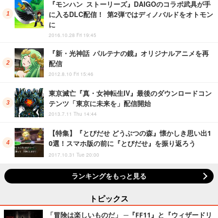
『モンハン ストーリーズ』DAIGOのコラボ武具が手
に入るDLC配信！ 第2弾ではディノバルドをオトモン
に
2016.10.28 Fri 19:45
『新・光神話 パルテナの鏡』オリジナルアニメを再
配信
2012.8.10 Fri 15:46
東京滅亡『真・女神転生IV』最後のダウンロードコン
テンツ「東京に未来を」配信開始
2013.7.11 Thu 14:44
【特集】『とびだせ どうぶつの森』懐かしき思い出1
0選！スマホ版の前に『とびだせ』を振り返ろう
2017.10.31 Tue 20:00
ランキングをもっと見る
トピックス
「冒険は楽しいものだ」 ─『FF11』と『ウィザードリ