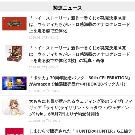
関連ニュース
「トイ・ストーリー」新作一番くじが発売決定!A賞
は、ウッディたちがレトロ感満載のアナログレコード
上を走る姿で立体化
2026.08.07 Fri 03:40
「トイ・ストーリー」新作一番くじが発売決定!A賞
は、ウッディたちがレトロ感満載のアナログレコード
上を走る姿で立体化 2枚目の写真・画像
2026.08.07 Fri 03:40
『ポケカ』30周年記念パック「30th CELEBRATION」
がAmazonで抽選販売受付中!1BOX(20パック入り)
2026.08.06 Thu 03:30
太ももにも目が惹かれるウェディング姿のライザ! フィ
ギュア「ライザ(ライザリン・シュタウト)ウェディン
グStyle」が8月7日より予約受付開始
2026.08.06 Thu 10:15
しまむらで販売された「HUNTER×HUNTER」G.I.編テ