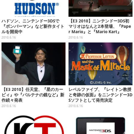
ハドソン、ニンテンドー3DSで
【E3 2010】ニンテンドー3DS初
『ボンバーマン』など新作タイト
マリオはなんと2本登場、『Pape
ルを開発中
r Mario』と『Mario Kart』
2010.6.16
2010.6.16
【E3 2010】任天堂、『星のカー
レベルファイブ、『レイトン教授
ビィ』や『パルテナの鏡など』新
と奇跡の仮面』をニンテンドー3D
作続々発表
Sソフトとして発売決定
2010.6.16
2010.6.16