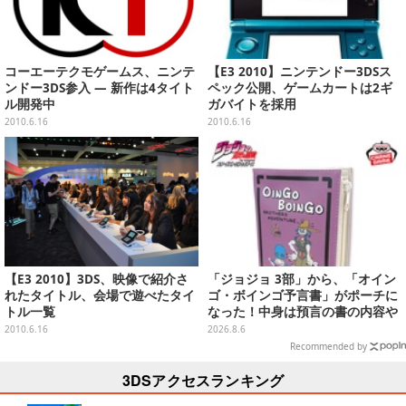
コーエーテクモゲームス、ニンテ
【E3 2010】ニンテンドー3DSス
ンドー3DS参入 ― 新作は4タイト
ペック公開、ゲームカートは2ギ
ル開発中
ガバイトを採用
2010.6.16
2010.6.16
【E3 2010】3DS、映像で紹介さ
「ジョジョ 3部」から、「オイン
れたタイトル、会場で遊べたタイ
ゴ・ボインゴ予言書」がポーチに
トル一覧
なった！中身は預言の書の内容や
アニメ総柄デザインをプリント
2010.6.16
2026.8.6
Recommended by
3DSアクセスランキング