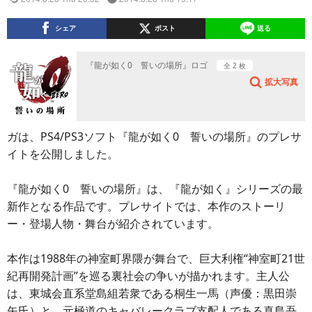
シェア
ポスト
送る
『龍が如く0 誓いの場所』ロゴ
全 2 枚
拡大写真
ガは、PS4/PS3ソフト『龍が如く0 誓いの場所』のプレサ
イトを公開しました。
『龍が如く0 誓いの場所』は、『龍が如く』シリーズの最
新作となる作品です。プレサイトでは、本作のストーリ
ー・登場人物・舞台が紹介されています。
本作は1988年の神室町界隈が舞台で、巨大利権“神室町21世
紀再開発計画”を巡る裏社会の争いが描かれます。主人公
は、東城会直系堂島組若衆である桐生一馬（声優：黒田崇
矢氏）と、元極道のキャバレークラブ支配人である真島吾