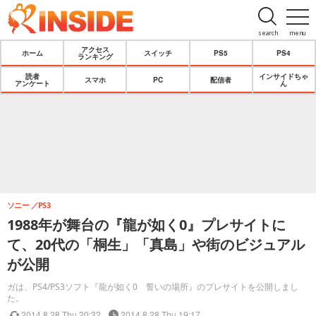
search
menu
アクセス
ホーム
スイッチ
PS5
PS4
ランキング
読者
インサイドちゃ
スマホ
PC
配信者
アンケート
ん
ソニー
PS3
1988年が舞台の『龍が如く0』プレサイトに
て、20代の「桐生」「真島」や街のビジュアル
が公開
ガは、PS4/PS3ソフト『龍が如く0 誓いの場所』のプレサイトを公開しまし
た。
2014.8.28 Thu 20:32
2014.8.28 Thu 19:17