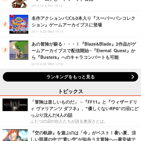
2010.12.9 Thu 19:15
名作アクションパズル3本入り『スーパーパンコレク
ション』ゲームアーカイブスに登場
2011.9.28 Wed 19:15
あの冒険が蘇る・・・！『Blaze&Blade』2作品がゲ
ームアーカイブスで配信開始─『Eternal Quest』か
ら『Busters』へのキャラコンバートも可能
2019.8.28 Wed 12:50
ランキングをもっと見る
トピックス
「冒険は楽しいものだ」 ─『FF11』と『ウィザードリ
ィ ヴァリアンツ ダフネ』、"優しくないRPG"の沼にど
っぷり沈んだ4人の話
ふたつの沼の住人たちが語る奥深さとは。
『空の軌跡』を遊ぶのは「今」がベスト！暑い夏、涼
しい部屋の中で“青い空”が似合う大冒険へ―最安値で