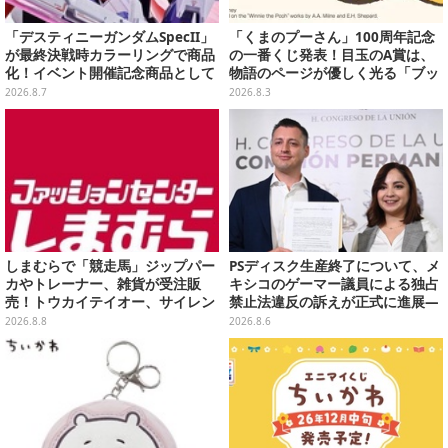
「デスティニーガンダムSpecII」
「くまのプーさん」100周年記念
が最終決戦時カラーリングで商品
の一番くじ発表！目玉のA賞は、
化！イベント開催記念商品として
物語のページが優しく光る「ブッ
METAL ROBOT魂に新登場
クシェイプドライト」
2026.8.7
2026.8.3
しまむらで「競走馬」ジップパー
PSディスク生産終了について、メ
カやトレーナー、雑貨が受注販
キシコのゲーマー議員による独占
売！トウカイテイオー、サイレン
禁止法違反の訴えが正式に進展―
ススズカなど名馬をデザイン
「テクノロジーは自由を拡大する
2026.8.8
2026.8.6
ために役立つべき」