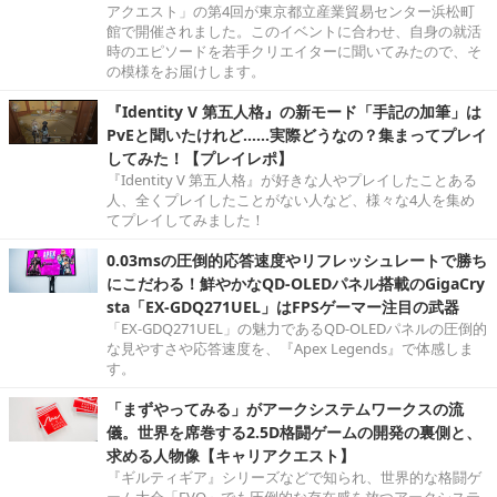
アクエスト」の第4回が東京都立産業貿易センター浜松町
館で開催されました。このイベントに合わせ、自身の就活
時のエピソードを若手クリエイターに聞いてみたので、そ
の模様をお届けします。
『Identity V 第五人格』の新モード「手記の加筆」は
PvEと聞いたけれど……実際どうなの？集まってプレイ
してみた！【プレイレポ】
『Identity V 第五人格』が好きな人やプレイしたことある
人、全くプレイしたことがない人など、様々な4人を集め
てプレイしてみました！
0.03msの圧倒的応答速度やリフレッシュレートで勝ち
にこだわる！鮮やかなQD-OLEDパネル搭載のGigaCry
sta「EX-GDQ271UEL」はFPSゲーマー注目の武器
「EX-GDQ271UEL」の魅力であるQD-OLEDパネルの圧倒的
な見やすさや応答速度を、『Apex Legends』で体感しま
す。
「まずやってみる」がアークシステムワークスの流
儀。世界を席巻する2.5D格闘ゲームの開発の裏側と、
求める人物像【キャリアクエスト】
『ギルティギア』シリーズなどで知られ、世界的な格闘ゲ
ーム大会「EVO」でも圧倒的な存在感を放つアークシステ