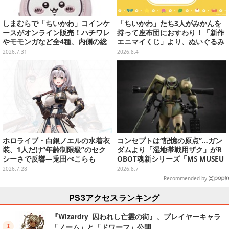
しまむらで「ちいかわ」コインケ
「ちいかわ」たち3人がみかんを
ースがオンライン販売！ハチワレ
持って座布団におすわり！「新作
やモモンガなど全4種、内側の総
エニマイくじ」より、ぬいぐるみ
柄デザインも注目
画像が初公開
2026.7.31
2026.8.4
ホロライブ・白銀ノエルの水着衣
コンセプトは“記憶の原点”…ガン
装、1人だけ“年齢制限級”のセク
ダムより「湿地帯戦用ザク」がR
シーさで反響―兎田ぺこらも
OBOT魂新シリーズ「MS MUSEU
「こ、こんなことが許されていい
M」で商品化！博物館イメージの
2026.7.28
2026.8.7
のか？」と興奮隠せず
ベースも注目
Recommended by
PS3アクセスランキング
『Wizardry 囚われし亡霊の街』、プレイヤーキャラ
「ノーム」と「ドワーフ」公開