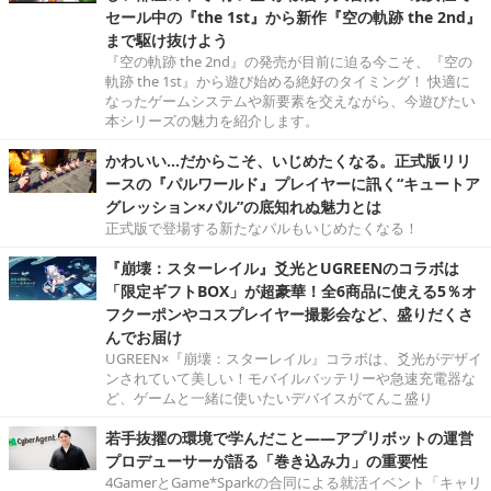
セール中の『the 1st』から新作『空の軌跡 the 2nd』
まで駆け抜けよう
『空の軌跡 the 2nd』の発売が目前に迫る今こそ、『空の
軌跡 the 1st』から遊び始める絶好のタイミング！ 快適に
なったゲームシステムや新要素を交えながら、今遊びたい
本シリーズの魅力を紹介します。
かわいい…だからこそ、いじめたくなる。正式版リリ
ースの『パルワールド』プレイヤーに訊く“キュートア
グレッション×パル”の底知れぬ魅力とは
正式版で登場する新たなパルもいじめたくなる！
『崩壊：スターレイル』爻光とUGREENのコラボは
「限定ギフトBOX」が超豪華！全6商品に使える5％オ
フクーポンやコスプレイヤー撮影会など、盛りだくさ
んでお届け
UGREEN×『崩壊：スターレイル』コラボは、爻光がデザイ
ンされていて美しい！モバイルバッテリーや急速充電器な
ど、ゲームと一緒に使いたいデバイスがてんこ盛り
若手抜擢の環境で学んだこと――アプリボットの運営
プロデューサーが語る「巻き込み力」の重要性
4GamerとGame*Sparkの合同による就活イベント「キャリ