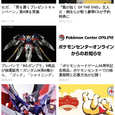
セガ、「男を磨くプレゼントキャ
『龍が如く OF THE END』主人
ンペーン」第4弾を実施
公・桐生らが歌う豪華CDが予約
特典に
2011.1.18
2010.12.21
プレバンで「RGガンプラ」9商品
「ポケモンカードゲーム30周年記
が抽選販売！ガンダムW系6種か
念商品」ポケモンセンターでの抽
ら、「ゴッド」「シャイニング」
選期間と応募方法が公開！
まで
2026.8.6
2026.8.3