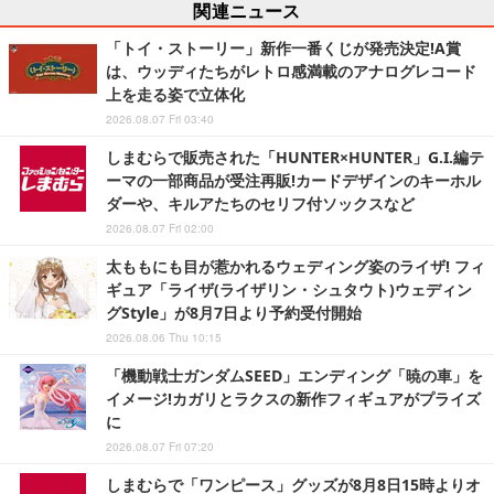
関連ニュース
「トイ・ストーリー」新作一番くじが発売決定!A賞
は、ウッディたちがレトロ感満載のアナログレコード
上を走る姿で立体化
2026.08.07 Fri 03:40
しまむらで販売された「HUNTER×HUNTER」G.I.編テ
ーマの一部商品が受注再販!カードデザインのキーホル
ダーや、キルアたちのセリフ付ソックスなど
2026.08.07 Fri 02:00
太ももにも目が惹かれるウェディング姿のライザ! フィ
ギュア「ライザ(ライザリン・シュタウト)ウェディン
グStyle」が8月7日より予約受付開始
2026.08.06 Thu 10:15
「機動戦士ガンダムSEED」エンディング「暁の車」を
イメージ!カガリとラクスの新作フィギュアがプライズ
に
2026.08.07 Fri 07:20
しまむらで「ワンピース」グッズが8月8日15時よりオ