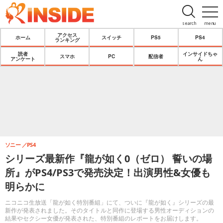
search
menu
アクセス
ホーム
スイッチ
PS5
PS4
ランキング
読者
インサイドちゃ
スマホ
PC
配信者
アンケート
ん
ソニー
PS4
シリーズ最新作『龍が如く0（ゼロ） 誓いの場
所』がPS4/PS3で発売決定！出演男性&女優も
明らかに
ニコニコ生放送「龍が如く特別番組」にて、ついに『龍が如く』シリーズの最
新作が発表されました。そのタイトルと同作に登場する男性オーディションの
結果やセクシー女優が発表された、特別番組のレポートをお届けします。