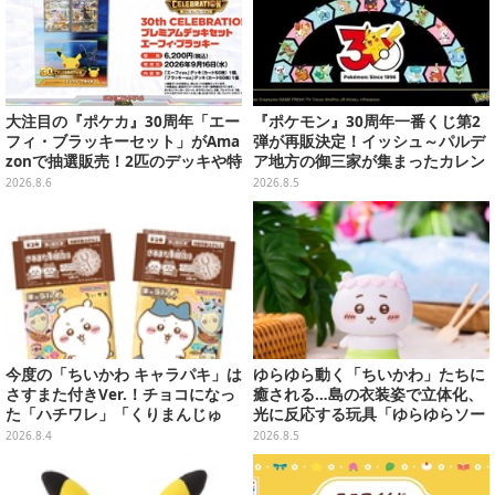
大注目の『ポケカ』30周年「エー
『ポケモン』30周年一番くじ第2
フィ・ブラッキーセット」がAma
弾が再販決定！イッシュ～パルデ
zonで抽選販売！2匹のデッキや特
ア地方の御三家が集まったカレン
別カードを収録
ダー、ぬいぐるみなど記念グッズ
2026.8.6
2026.8.5
盛りだくさん
今度の「ちいかわ キャラパキ」は
ゆらゆら動く「ちいかわ」たちに
さすまた付きVer.！チョコになっ
癒される…島の衣装姿で立体化、
た「ハチワレ」「くりまんじゅ
光に反応する玩具「ゆらゆらソー
う」たちも可愛い全8種
ラー」全8種が全国アミューズメ
2026.8.4
2026.8.5
ント施設にて展開