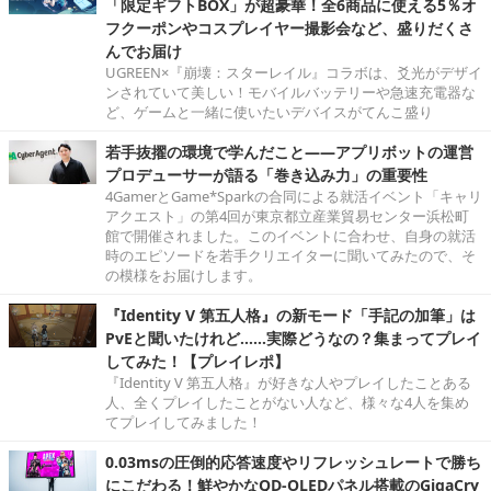
「限定ギフトBOX」が超豪華！全6商品に使える5％オ
フクーポンやコスプレイヤー撮影会など、盛りだくさ
んでお届け
UGREEN×『崩壊：スターレイル』コラボは、爻光がデザイ
ンされていて美しい！モバイルバッテリーや急速充電器な
ど、ゲームと一緒に使いたいデバイスがてんこ盛り
若手抜擢の環境で学んだこと――アプリボットの運営
プロデューサーが語る「巻き込み力」の重要性
4GamerとGame*Sparkの合同による就活イベント「キャリ
アクエスト」の第4回が東京都立産業貿易センター浜松町
館で開催されました。このイベントに合わせ、自身の就活
時のエピソードを若手クリエイターに聞いてみたので、そ
の模様をお届けします。
『Identity V 第五人格』の新モード「手記の加筆」は
PvEと聞いたけれど……実際どうなの？集まってプレイ
してみた！【プレイレポ】
『Identity V 第五人格』が好きな人やプレイしたことある
人、全くプレイしたことがない人など、様々な4人を集め
てプレイしてみました！
0.03msの圧倒的応答速度やリフレッシュレートで勝ち
にこだわる！鮮やかなQD-OLEDパネル搭載のGigaCry