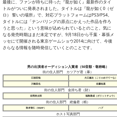
最後に、ファンが待ちに待った『龍が如く』最新作のタイ
トルがついに発表されました。タイトルは『龍が如く0（ゼ
ロ） 誓いの場所』で、対応プラットフォームはPS3/PS4。
タイトルには「ナンバリングの原点にかえった作品を作ろ
うと思った」という意味が込められているとのこと。気に
なる発売時期はまだ未定ですが、9月18日から千葉・幕張メ
ッセにて開催される東京ゲームショウ2014に向けて、今後
さらなる情報を随時発信していくとのことです。
男の出演者オーディション入賞者（50音順・敬称略）
街の住人部門 カツアゲ君（暴）
江頭宏哉
大江健次（こりゃめでてーな
川橋直也
佐藤祐基
街の住人部門 金持ち君（財）
谷岡幸太郎
福島善成（ガリットチュウ）
街の住人部門 絶倫君（精）
秋本智仁（5GAP）
ハブ
ホスト写真部門