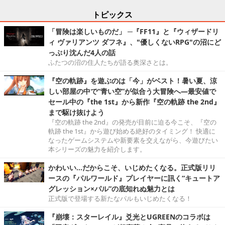
トピックス
「冒険は楽しいものだ」 ─『FF11』と『ウィザードリ
ィ ヴァリアンツ ダフネ』、"優しくないRPG"の沼にど
っぷり沈んだ4人の話
ふたつの沼の住人たちが語る奥深さとは。
『空の軌跡』を遊ぶのは「今」がベスト！暑い夏、涼
しい部屋の中で“青い空”が似合う大冒険へ―最安値で
セール中の『the 1st』から新作『空の軌跡 the 2nd』
まで駆け抜けよう
『空の軌跡 the 2nd』の発売が目前に迫る今こそ、『空の
軌跡 the 1st』から遊び始める絶好のタイミング！ 快適に
なったゲームシステムや新要素を交えながら、今遊びたい
本シリーズの魅力を紹介します。
かわいい…だからこそ、いじめたくなる。正式版リリ
ースの『パルワールド』プレイヤーに訊く“キュートア
グレッション×パル”の底知れぬ魅力とは
正式版で登場する新たなパルもいじめたくなる！
『崩壊：スターレイル』爻光とUGREENのコラボは