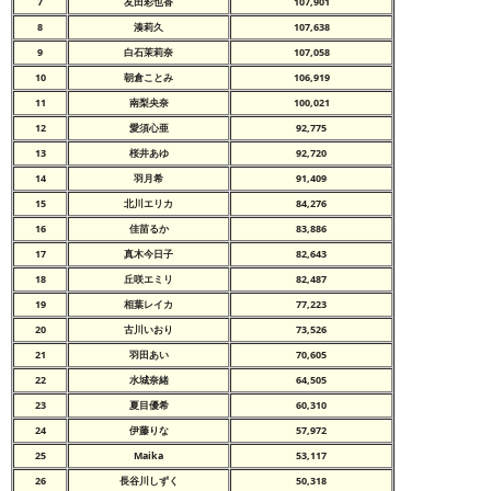
7
友田彩也香
107,901
8
湊莉久
107,638
9
白石茉莉奈
107,058
10
朝倉ことみ
106,919
11
南梨央奈
100,021
12
愛須心亜
92,775
13
桜井あゆ
92,720
14
羽月希
91,409
15
北川エリカ
84,276
16
佳苗るか
83,886
17
真木今日子
82,643
18
丘咲エミリ
82,487
19
相葉レイカ
77,223
20
古川いおり
73,526
21
羽田あい
70,605
22
水城奈緒
64,505
23
夏目優希
60,310
24
伊藤りな
57,972
25
Maika
53,117
26
長谷川しずく
50,318