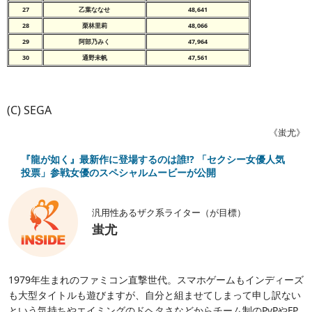
27
乙葉ななせ
48,641
28
栗林里莉
48,066
29
阿部乃みく
47,964
30
通野未帆
47,561
(C) SEGA
《蚩尤》
『龍が如く』最新作に登場するのは誰!? 「セクシー女優人気
投票」参戦女優のスペシャルムービーが公開
汎用性あるザク系ライター（が目標）
蚩尤
1979年生まれのファミコン直撃世代。スマホゲームもインディーズ
も大型タイトルも遊びますが、自分と組ませてしまって申し訳ない
という気持ちやエイミングのドヘタさなどからチーム制のPvPやFP