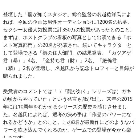
登壇した「龍が如くスタジオ」総合監督の名越稔洋氏によ
れば、今回の企画は男性オーディションに1200名の応募、
セクシー女優人気投票に計350万の投票があったとのこと。
まずは、ホストクラブの看板の写真として出演できる「ホ
スト写真部門」の20名が発表され、続いてキャラクターと
して登場できる「街の住人部門」の結果発表。「カツアゲ
君（暴）」4名、「金持ち君（財）」2名、「絶倫君
（精）」2名が登壇し、名越氏から記念トロフィーと目録が
贈られました。
受賞者のコメントでは「（『龍が如く』シリーズは）ガキ
の頃からやっていた」という発言も飛び出し、来年の2015
年には10周年をむかえるシリーズの歴史を感じさせまし
た。名越氏によれば、選考の決め手は「作品のパワーにな
れるかどうか」とのこと。この8名が最新作にどのようなパ
ワーを吹き込んでくれるのか、ゲームでの登場が今から楽
しみです。