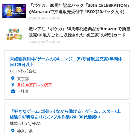
『ポケカ』30周年記念パック「30th CELEBRATION」
がAmazonで抽選販売受付中!1BOX(20パック入り)
2026.08.06 Thu 03:30
激レアな『ポケカ』30周年記念商品がAmazonで抽選
販売中!地方ごとに収録された“御三家”の特別カード
2026.08.06 Thu 05:15
未経験採用枠/ゲームのQAエンジニア/研修制度充実/年間休
日125日以上
GOEN株式会社
東京都
月給30万円～50万円
正社員
「好きなゲームに関わりながら働ける」ゲームテスター/未
経験OK/研修あり/シンプル作業/20~30代活躍中
株式会社SNJAPAN
神奈川県