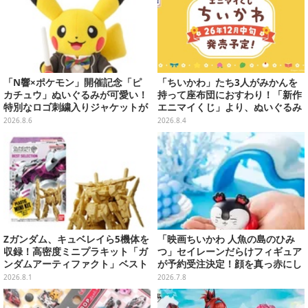
「N響×ポケモン」開催記念「ピ
「ちいかわ」たち3人がみかんを
カチュウ」ぬいぐるみが可愛い！
持って座布団におすわり！「新作
特別なロゴ刺繍入りジャケットが
エニマイくじ」より、ぬいぐるみ
オシャレ
画像が初公開
2026.8.6
2026.8.4
Zガンダム、キュベレイら5機体を
「映画ちいかわ 人魚の島のひみ
収録！高密度ミニプラキット「ガ
つ」セイレーンだらけフィギュア
ンダムアーティファクト」ベスト
が予約受注決定！顔を真っ赤にし
セレクションが10月発売
て口を塞ぐ姿など全6種
2026.8.1
2026.7.8