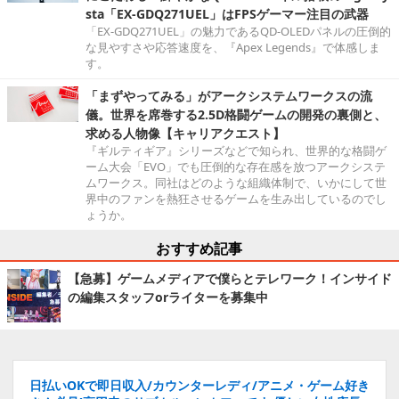
sta「EX-GDQ271UEL」はFPSゲーマー注目の武器
「EX-GDQ271UEL」の魅力であるQD-OLEDパネルの圧倒的
な見やすさや応答速度を、『Apex Legends』で体感しま
す。
「まずやってみる」がアークシステムワークスの流
儀。世界を席巻する2.5D格闘ゲームの開発の裏側と、
求める人物像【キャリアクエスト】
『ギルティギア』シリーズなどで知られ、世界的な格闘ゲ
ーム大会「EVO」でも圧倒的な存在感を放つアークシステ
ムワークス。同社はどのような組織体制で、いかにして世
界中のファンを熱狂させるゲームを生み出しているのでし
ょうか。
おすすめ記事
【急募】ゲームメディアで僕らとテレワーク！インサイド
の編集スタッフorライターを募集中
日払いOKで即日収入/カウンターレディ/アニメ・ゲーム好き