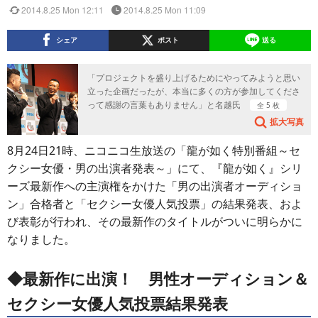
2014.8.25 Mon 12:11
2014.8.25 Mon 11:09
シェア
ポスト
送る
「プロジェクトを盛り上げるためにやってみようと思い
立った企画だったが、本当に多くの方が参加してくださ
って感謝の言葉もありません」と名越氏
全 5 枚
拡大写真
8月24日21時、ニコニコ生放送の「龍が如く特別番組～セ
クシー女優・男の出演者発表～」にて、『龍が如く』シリ
ーズ最新作への主演権をかけた「男の出演者オーディショ
ン」合格者と「セクシー女優人気投票」の結果発表、およ
び表彰が行われ、その最新作のタイトルがついに明らかに
なりました。
◆最新作に出演！ 男性オーディション＆
セクシー女優人気投票結果発表