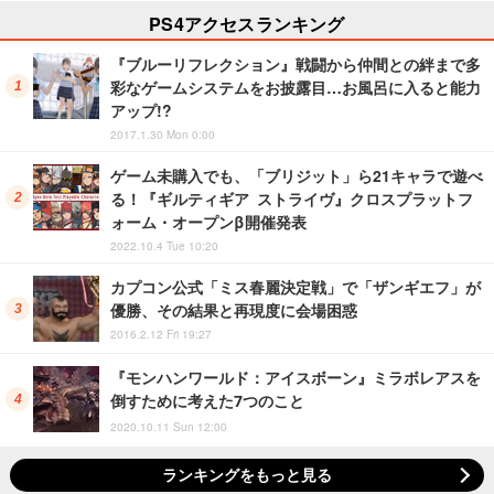
PS4アクセスランキング
『ブルーリフレクション』戦闘から仲間との絆まで多
彩なゲームシステムをお披露目…お風呂に入ると能力
アップ!?
2017.1.30 Mon 0:00
ゲーム未購入でも、「ブリジット」ら21キャラで遊べ
る！『ギルティギア ストライヴ』クロスプラットフ
ォーム・オープンβ開催発表
2022.10.4 Tue 10:20
カプコン公式「ミス春麗決定戦」で「ザンギエフ」が
優勝、その結果と再現度に会場困惑
2016.2.12 Fri 19:27
『モンハンワールド：アイスボーン』ミラボレアスを
倒すために考えた7つのこと
2020.10.11 Sun 12:00
ランキングをもっと見る