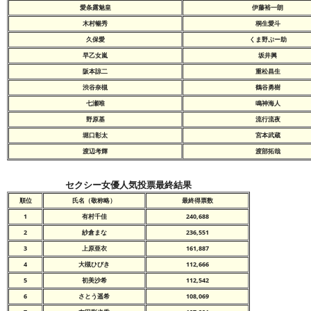
愛条露魅皇
伊藤裕一朗
木村暢秀
桐生愛斗
久保愛
くま野ぷー助
早乙女嵐
坂井興
阪本諒二
重松昌生
渋谷奈槻
鶴谷勇樹
七瀬唯
鳴神海人
野原基
流行流夜
堀口彰太
宮本武蔵
渡辺考輝
渡部拓哉
セクシー女優人気投票最終結果
順位
氏名（敬称略）
最終得票数
1
有村千佳
240,688
2
紗倉まな
236,551
3
上原亜衣
161,887
4
大槻ひびき
112,666
5
初美沙希
112,542
6
さとう遥希
108,069