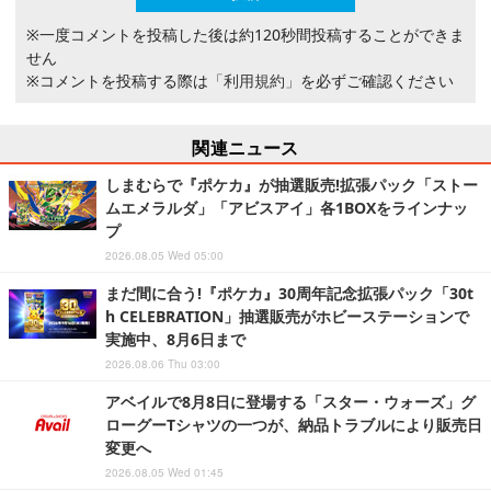
※一度コメントを投稿した後は約120秒間投稿することができま
せん
※コメントを投稿する際は
「利用規約」
を必ずご確認ください
関連ニュース
しまむらで『ポケカ』が抽選販売!拡張パック「ストー
ムエメラルダ」「アビスアイ」各1BOXをラインナッ
プ
2026.08.05 Wed 05:00
まだ間に合う!『ポケカ』30周年記念拡張パック「30t
h CELEBRATION」抽選販売がホビーステーションで
実施中、8月6日まで
2026.08.06 Thu 03:00
アベイルで8月8日に登場する「スター・ウォーズ」グ
ローグーTシャツの一つが、納品トラブルにより販売日
変更へ
2026.08.05 Wed 01:45