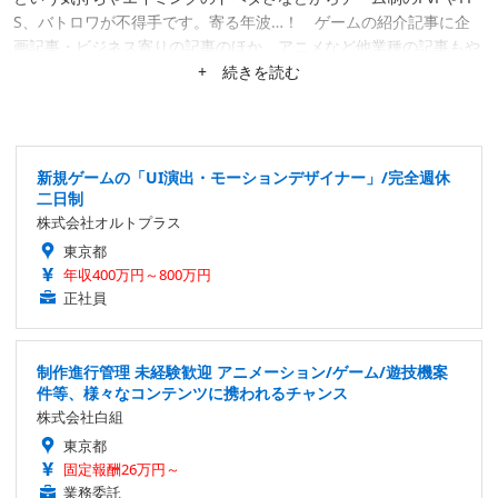
S、バトロワが不得手です。寄る年波…！ ゲームの紹介記事に企
画記事・ビジネス寄りの記事のほか、アニメなど他業種の記事もや
れそうだと判断した案件はなんでも請けています。任天堂『ガール
+ 続きを読む
ズモード』シリーズの新作待機勢。
新規ゲームの「UI演出・モーションデザイナー」/完全週休
二日制
株式会社オルトプラス
東京都
年収400万円～800万円
正社員
制作進行管理 未経験歓迎 アニメーション/ゲーム/遊技機案
件等、様々なコンテンツに携われるチャンス
株式会社白組
東京都
固定報酬26万円～
業務委託