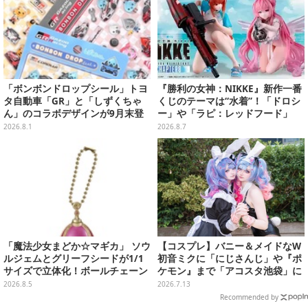
「ボンボンドロップシール」トヨ
『勝利の女神：NIKKE』新作一番
タ自動車「GR」と「しずくちゃ
くじのテーマは“水着”！「ドロシ
ん」のコラボデザインが9月末登
ー」や「ラピ：レッドフード」
場！くま吉らも描かれた全4柄
が“背中で魅せる”ポーズで立体化
2026.8.1
2026.8.7
「魔法少女まどか☆マギカ」 ソウ
【コスプレ】バニー＆メイドなW
ルジェムとグリーフシードが1/1
初音ミクに「にじさんじ」や『ポ
サイズで立体化！ボールチェーン
ケモン』まで「アコスタ池袋」に
を外せばフィギュアとして飾れる
集った美麗レイヤー13選【写真60
2026.8.5
2026.7.13
ガシャポン全6種
枚】
Recommended by