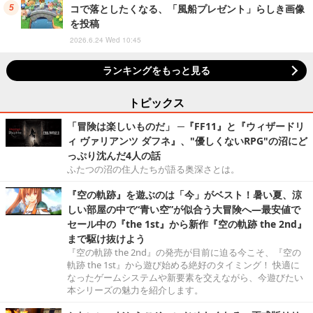
コで落としたくなる、「風船プレゼント」らしき画像
を投稿
2026.6.24 Wed 10:45
ランキングをもっと見る
トピックス
「冒険は楽しいものだ」 ─『FF11』と『ウィザードリ
ィ ヴァリアンツ ダフネ』、"優しくないRPG"の沼にど
っぷり沈んだ4人の話
ふたつの沼の住人たちが語る奥深さとは。
『空の軌跡』を遊ぶのは「今」がベスト！暑い夏、涼
しい部屋の中で“青い空”が似合う大冒険へ―最安値で
セール中の『the 1st』から新作『空の軌跡 the 2nd』
まで駆け抜けよう
『空の軌跡 the 2nd』の発売が目前に迫る今こそ、『空の
軌跡 the 1st』から遊び始める絶好のタイミング！ 快適に
なったゲームシステムや新要素を交えながら、今遊びたい
本シリーズの魅力を紹介します。