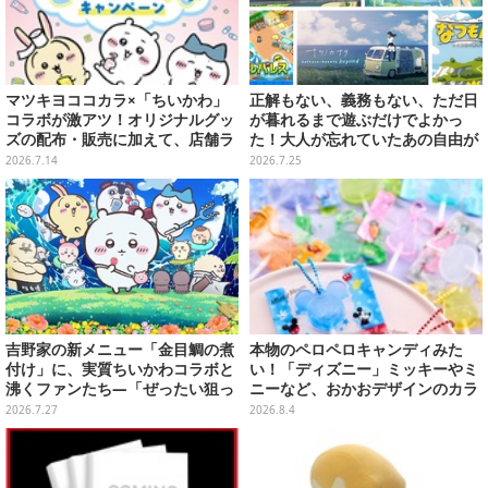
マツキヨココカラ×「ちいかわ」
正解もない、義務もない、ただ日
コラボが激アツ！オリジナルグッ
が暮れるまで遊ぶだけでよかっ
ズの配布・販売に加えて、店舗ラ
た！大人が忘れていたあの自由が
ッピングや”花火打ち上げ”まで盛
蘇るノスタルジー夏休みゲームお
2026.7.14
2026.7.25
り沢山
すすめ5選【特集】
吉野家の新メニュー「金目鯛の煮
本物のペロペロキャンディみた
付け」に、実質ちいかわコラボと
い！「ディズニー」ミッキーやミ
沸くファンたち―「ぜったい狙っ
ニーなど、おかおデザインのカラ
ただろ！」「映画公開のタイミン
フルチャーム全10種が8月31日発
2026.7.27
2026.8.4
グで妙だな？」
売