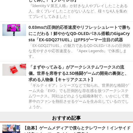
『Identity V 第五人格』が好きな人やプレイしたことある
人、全くプレイしたことがない人など、様々な4人を集め
てプレイしてみました！
0.03msの圧倒的応答速度やリフレッシュレートで勝ち
にこだわる！鮮やかなQD-OLEDパネル搭載のGigaCry
sta「EX-GDQ271UEL」はFPSゲーマー注目の武器
「EX-GDQ271UEL」の魅力であるQD-OLEDパネルの圧倒的
な見やすさや応答速度を、『Apex Legends』で体感しま
す。
「まずやってみる」がアークシステムワークスの流
儀。世界を席巻する2.5D格闘ゲームの開発の裏側と、
求める人物像【キャリアクエスト】
『ギルティギア』シリーズなどで知られ、世界的な格闘ゲ
ーム大会「EVO」でも圧倒的な存在感を放つアークシステ
ムワークス。同社はどのような組織体制で、いかにして世
界中のファンを熱狂させるゲームを生み出しているのでし
ょうか。
おすすめ記事
【急募】ゲームメディアで僕らとテレワーク！インサイド