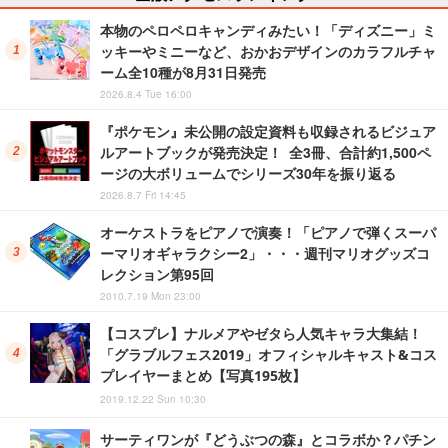
本物のペロペロキャンディみたい！「ディズニー」ミ
ッキーやミニーなど、おかおデザインのカラフルチャ
ーム全10種が8月31日発売
2026.8.4 Tue 16:00
『ポケモン』未公開の設定資料も収録されるビジュア
ルアートブックが発売決定！ 全3冊、合計約1,500ペ
ージの大ボリュームでシリーズ30年を振り返る
2026.8.7 Fri 14:45
オーケストラをピアノで演奏！「ピアノで弾くスーパ
ーマリオギャラクシー2」・・・週刊マリオグッズコ
レクション第95回
2010.7.19 Mon 23:00
【コスプレ】ナルメアやゼタら人気キャラ大集結！
「グラブルフェス2019」オフィシャルキャスト&コス
プレイヤーまとめ【写真195枚】
2019.12.22 Sun 10:30
サーティワンが『どうぶつの森』とコラボか？パチン