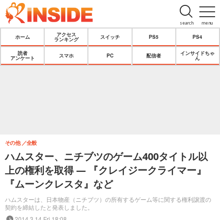
search
menu
アクセス
ホーム
スイッチ
PS5
PS4
ランキング
読者
インサイドちゃ
スマホ
PC
配信者
アンケート
ん
その他
全般
ハムスター、ニチブツのゲーム400タイトル以
上の権利を取得 ― 『クレイジークライマー』
『ムーンクレスタ』など
ハムスターは、日本物産（ニチブツ）の所有するゲーム等に関する権利譲渡の
契約を締結したと発表しました。
2014.3.14 Fri 18:08