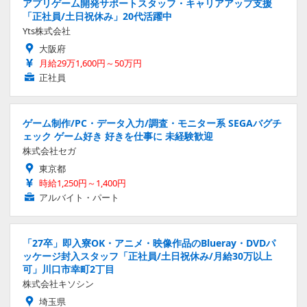
アプリゲーム開発サポートスタッフ・キャリアアップ支援
「正社員/土日祝休み」20代活躍中
Yts株式会社
大阪府
月給29万1,600円～50万円
正社員
ゲーム制作/PC・データ入力/調査・モニター系 SEGAバグチ
ェック ゲーム好き 好きを仕事に 未経験歓迎
株式会社セガ
東京都
時給1,250円～1,400円
アルバイト・パート
「27卒」即入寮OK・アニメ・映像作品のBlueray・DVDパ
ッケージ封入スタッフ「正社員/土日祝休み/月給30万以上
可」川口市幸町2丁目
株式会社キソシン
埼玉県