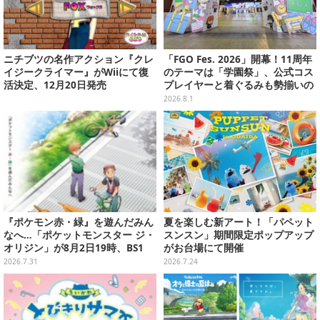
ニチブツの名作アクション『クレ
「FGO Fes. 2026」開幕！11周年
イジークライマー』がWiiにて復
のテーマは「学園祭」、公式コス
活決定、12月20日発売
プレイヤーと着ぐるみも勢揃いの
カルデア学園はお祭り一色
2026.8.1
『ポケモン赤・緑』を遊んだみん
夏を楽しむ新アート！「パペット
なへ…「ポケットモンスター ジ・
スンスン」期間限定ポップアップ
オリジン」が8月2日19時、BS1
がお台場にて開催
2・日曜アニメ劇場で放送！
2026.7.31
2026.7.24