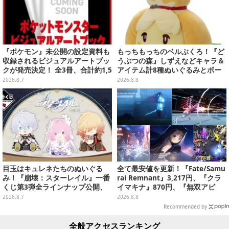
『ポケモン』未公開の設定資料も
もっちもっちのベルぶくろ！『ど
収録されるビジュアルアートブッ
うぶつの森』しずえなどキャラ＆
クが発売決定！ 全3冊、合計約1,5
アイテム計8種ぬいぐるみとボー
00ページの大ボリュームでシリー
ルチェーン付きマスコットが発売
2026.8.7
2026.8.8
ズ30年を振り返る
目玉はキュレネたちのぬいぐる
全て最安値を更新！『Fate/Samu
み！『崩壊：スターレイル』一番
rai Remnant』3,217円、『クラ
くじ第3弾全ラインナップ公開、
イマキナ』870円、『無双アビ
美麗ビジュアルのアクリルボード
ス』1,188円、『星空鉄道とシロ
2026.8.7
2026.8.8
など用意
の旅』3,190円【eショップ・PS S
Recommended by
toreのお薦めセール】
全般アクセスランキング