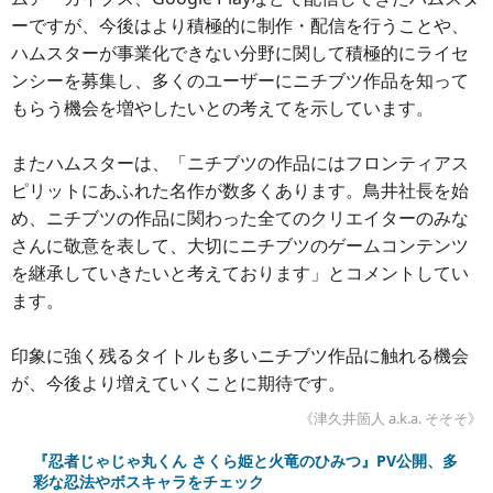
ーですが、今後はより積極的に制作・配信を行うことや、
ハムスターが事業化できない分野に関して積極的にライセ
ンシーを募集し、多くのユーザーにニチブツ作品を知って
もらう機会を増やしたいとの考えてを示しています。
またハムスターは、「ニチブツの作品にはフロンティアス
ピリットにあふれた名作が数多くあります。鳥井社長を始
め、ニチブツの作品に関わった全てのクリエイターのみな
さんに敬意を表して、大切にニチブツのゲームコンテンツ
を継承していきたいと考えております」とコメントしてい
ます。
印象に強く残るタイトルも多いニチブツ作品に触れる機会
が、今後より増えていくことに期待です。
《津久井箇人 a.k.a. そそそ》
『忍者じゃじゃ丸くん さくら姫と火竜のひみつ』PV公開、多
彩な忍法やボスキャラをチェック