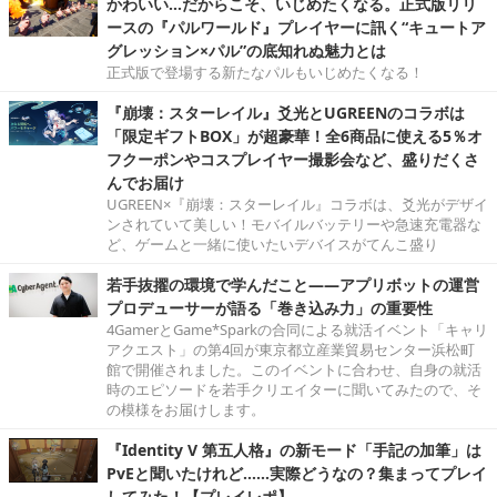
かわいい…だからこそ、いじめたくなる。正式版リリ
ースの『パルワールド』プレイヤーに訊く“キュートア
グレッション×パル”の底知れぬ魅力とは
正式版で登場する新たなパルもいじめたくなる！
『崩壊：スターレイル』爻光とUGREENのコラボは
「限定ギフトBOX」が超豪華！全6商品に使える5％オ
フクーポンやコスプレイヤー撮影会など、盛りだくさ
んでお届け
UGREEN×『崩壊：スターレイル』コラボは、爻光がデザイ
ンされていて美しい！モバイルバッテリーや急速充電器な
ど、ゲームと一緒に使いたいデバイスがてんこ盛り
若手抜擢の環境で学んだこと――アプリボットの運営
プロデューサーが語る「巻き込み力」の重要性
4GamerとGame*Sparkの合同による就活イベント「キャリ
アクエスト」の第4回が東京都立産業貿易センター浜松町
館で開催されました。このイベントに合わせ、自身の就活
時のエピソードを若手クリエイターに聞いてみたので、そ
の模様をお届けします。
『Identity V 第五人格』の新モード「手記の加筆」は
PvEと聞いたけれど……実際どうなの？集まってプレイ
してみた！【プレイレポ】