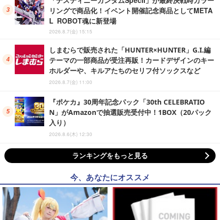
「デスティニーガンダムSpecII」が最終決戦時カラー
リングで商品化！イベント開催記念商品としてMETA
L ROBOT魂に新登場
2026.8.7(金) 15:15
しまむらで販売された「HUNTER×HUNTER」G.I.編
テーマの一部商品が受注再販！カードデザインのキー
ホルダーや、キルアたちのセリフ付ソックスなど
2026.8.7(金) 11:00
『ポケカ』30周年記念パック「30th CELEBRATIO
N」がAmazonで抽選販売受付中！1BOX（20パック
入り）
2026.8.6(木) 12:30
ランキングをもっと見る
今、あなたにオススメ