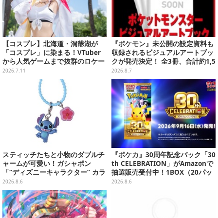
【コスプレ】北海道・洞爺湖が
『ポケモン』未公開の設定資料も
「コスプレ」に染まる！VTuber
収録されるビジュアルアートブッ
から人気ゲームまで抜群のロケー
クが発売決定！ 全3冊、合計約1,5
ションも必見な美女レイヤー10選
00ページの大ボリュームでシリー
2026.7.11
2026.8.7
【写真45枚】
ズ30年を振り返る
スティッチたちと小物のダブルチ
『ポケカ』30周年記念パック「30
ャームが可愛い！ガシャポン
th CELEBRATION」がAmazonで
「“ディズニーキャラクター” カラ
抽選販売受付中！1BOX（20パッ
フルマルチチャーム」が発売
ク入り）
2026.8.6
2026.8.6