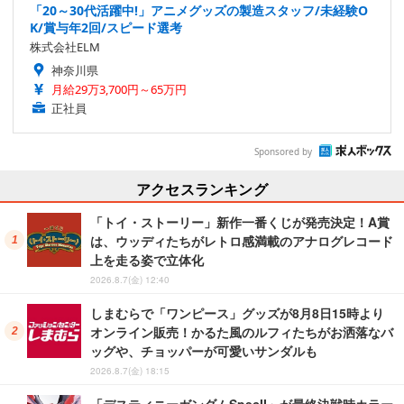
「20～30代活躍中!」アニメグッズの製造スタッフ/未経験O
K/賞与年2回/スピード選考
株式会社ELM
神奈川県
月給29万3,700円～65万円
正社員
Sponsored by
アクセスランキング
「トイ・ストーリー」新作一番くじが発売決定！A賞
は、ウッディたちがレトロ感満載のアナログレコード
上を走る姿で立体化
2026.8.7(金) 12:40
しまむらで「ワンピース」グッズが8月8日15時より
オンライン販売！かるた風のルフィたちがお洒落なバ
ッグや、チョッパーが可愛いサンダルも
2026.8.7(金) 18:15