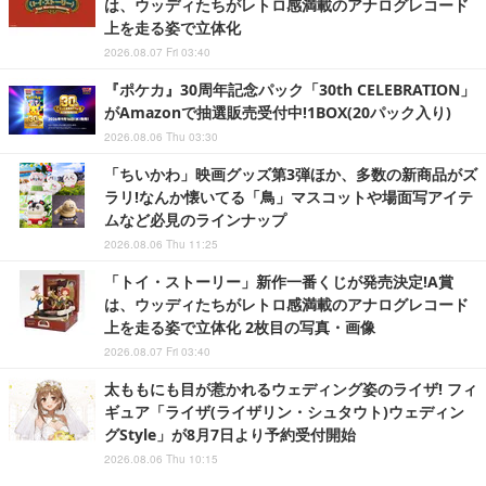
は、ウッディたちがレトロ感満載のアナログレコード
上を走る姿で立体化
2026.08.07 Fri 03:40
『ポケカ』30周年記念パック「30th CELEBRATION」
がAmazonで抽選販売受付中!1BOX(20パック入り)
2026.08.06 Thu 03:30
「ちいかわ」映画グッズ第3弾ほか、多数の新商品がズ
ラリ!なんか懐いてる「鳥」マスコットや場面写アイテ
ムなど必見のラインナップ
2026.08.06 Thu 11:25
「トイ・ストーリー」新作一番くじが発売決定!A賞
は、ウッディたちがレトロ感満載のアナログレコード
上を走る姿で立体化 2枚目の写真・画像
2026.08.07 Fri 03:40
太ももにも目が惹かれるウェディング姿のライザ! フィ
ギュア「ライザ(ライザリン・シュタウト)ウェディン
グStyle」が8月7日より予約受付開始
2026.08.06 Thu 10:15