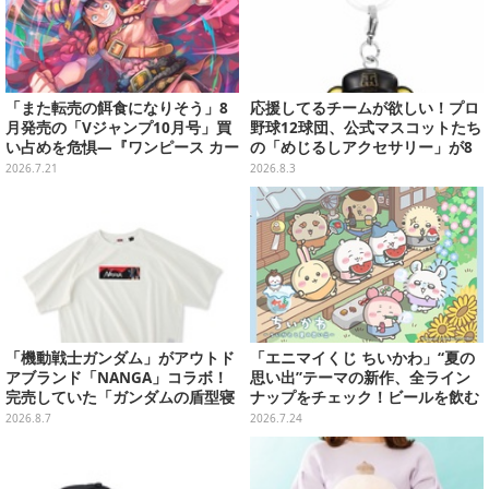
「また転売の餌食になりそう」8
応援してるチームが欲しい！プロ
月発売の「Vジャンプ10月号」買
野球12球団、公式マスコットたち
い占めを危惧―『ワンピース カー
の「めじるしアクセサリー」が8
ド』付録中止もやまぬ不安
月第2週より再販
2026.7.21
2026.8.3
「機動戦士ガンダム」がアウトド
「エニマイくじ ちいかわ」“夏の
アブランド「NANGA」コラボ！
思い出”テーマの新作、全ライン
完売していた「ガンダムの盾型寝
ナップをチェック！ビールを飲む
袋」も2次受注開始
「くりまんじゅう」ぬいぐるみな
2026.8.7
2026.7.24
ど