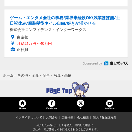
ゲーム・エンタメ会社の事務/業界未経験OK/残業ほぼ無/土
日祝休み/服装髪型ネイル自由/好きが活かせる
株式会社コンフィデンス・インターワークス
東京都
月給21万円～40万円
正社員
Sponsored by
写真・画像
ホーム
›
その他
›
全般
›
記事
›
Home
Facebook
YouTube
X
インサイドについて
お問合せ
広告掲載
会社概要
個人情報保護方針
紹介した商品/サービスを購入、契約した場合に、
売上の一部が弊社サイトに還元されることがあります。