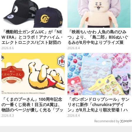
「機動戦士ガンダムUC」が「NE
「映画ちいかわ 人魚の島のひみ
W ERA」とコラボ！アナハイム・
つ」より、「島二郎」BIGぬいぐ
エレクトロニクス/ビスト財団の
るみが8月中旬よりプライズ展
キャップが予約開始
開！“味自慢”のエプロンはポケッ
2026.8.6
2026.8.4
ト付き
「くまのプーさん」100周年記念
「ボンボンドロップシール」サン
の一番くじ発表！目玉のA賞は、
リオに新作「churukiraデザイ
物語のページが優しく光る「ブッ
ン」が8月上旬より順次登場！ハ
クシェイプドライト」
ローキティ、はぴだんぶいなど全
2026.8.3
2026.8.4
8種類
Recommended by