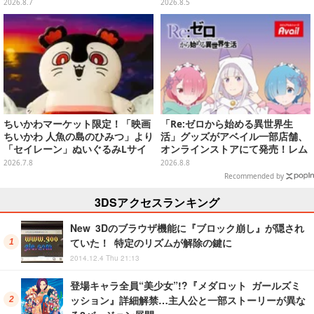
魔法玉の2連チャームなど全9種
2026.8.7
2026.8.5
ちいかわマーケット限定！「映画
「Re:ゼロから始める異世界生
ちいかわ 人魚の島のひみつ」より
活」グッズがアベイル一部店舗、
「セイレーン」ぬいぐるみLサイ
オンラインストアにて発売！レム
ズが7月24日より予約開始
＆ラムTシャツなどラインナップ
2026.7.8
2026.8.8
Recommended by
3DSアクセスランキング
New 3Dのブラウザ機能に『ブロック崩し』が隠され
ていた！ 特定のリズムが解除の鍵に
2014.12.4 Thu 21:13
登場キャラ全員“美少女”!?『メダロット ガールズミ
ッション』詳細解禁…主人公と一部ストーリーが異な