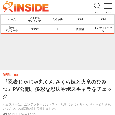
search
menu
アクセス
ホーム
スイッチ
PS5
PS4
ランキング
読者
インサイドちゃ
スマホ
PC
配信者
アンケート
ん
任天堂
3DS
『忍者じゃじゃ丸くん さくら姫と火竜のひみ
つ』PV公開、多彩な忍法やボスキャラをチェッ
ク
ハムスターは、ニンテンドー3DSソフト『忍者じゃじゃ丸くん さくら姫と火竜
のひみつ』の最新映像を公開しました。
2013.4.1 Mon 19:30