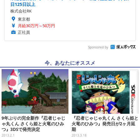
日125日以上
株式会社RK
東京都
月給30万円～50万円
正社員
Sponsored by
今、あなたにオススメ
9年ぶりの完全新作『忍者じゃじ
『忍者じゃじゃ丸くん さくら姫と
ゃ丸くん さくら姫と火竜のひみ
火竜のひみつ』発売日が2ヶ月延
つ』3DSで発売決定
期
2013.2.1
2013.3.18