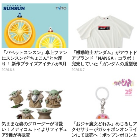
イテムがズラリ
「パペットスンスン」卓上ファン
「機動戦士ガンダム」がアウトド
にスンスンが“ちょこん”とお座
アブランド「NANGA」コラボ！
り！ 新作プライズアイテムが8月
完売していた「ガンダムの盾型寝
下旬より展開ーオーロラストラッ
袋」も2次受注開始
2026.8.6
2026.8.7
プ付きぬいぐるみも可愛い
気ままな姿のグローグーが可愛
「おジャ魔女どれみ」めじるしア
い！メディコムトイよりフィギュ
クセサリーがガシャポンオンライ
ア5種が再販売
ンにて販売へ！ポップンポロンと