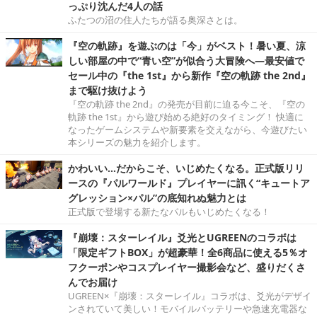
っぷり沈んだ4人の話
ふたつの沼の住人たちが語る奥深さとは。
『空の軌跡』を遊ぶのは「今」がベスト！暑い夏、涼
しい部屋の中で“青い空”が似合う大冒険へ―最安値で
セール中の『the 1st』から新作『空の軌跡 the 2nd』
まで駆け抜けよう
『空の軌跡 the 2nd』の発売が目前に迫る今こそ、『空の
軌跡 the 1st』から遊び始める絶好のタイミング！ 快適に
なったゲームシステムや新要素を交えながら、今遊びたい
本シリーズの魅力を紹介します。
かわいい…だからこそ、いじめたくなる。正式版リリ
ースの『パルワールド』プレイヤーに訊く“キュートア
グレッション×パル”の底知れぬ魅力とは
正式版で登場する新たなパルもいじめたくなる！
『崩壊：スターレイル』爻光とUGREENのコラボは
「限定ギフトBOX」が超豪華！全6商品に使える5％オ
フクーポンやコスプレイヤー撮影会など、盛りだくさ
んでお届け
UGREEN×『崩壊：スターレイル』コラボは、爻光がデザイ
ンされていて美しい！モバイルバッテリーや急速充電器な