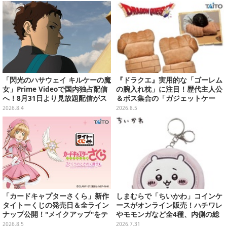
「閃光のハサウェイ キルケーの魔
『ドラクエ』実用的な「ゴーレム
女」Prime Videoで国内独占配信
の腕入れ枕」に注目！歴代主人公
へ！8月31日より見放題配信がス
＆ボス集合の「ガジェットケー
タート
ス」ほか9プライズが8月順次展開
2026.8.4
2026.8.5
「カードキャプターさくら」新作
しまむらで「ちいかわ」コインケ
タイトーくじの発売日＆全ライン
ースがオンライン販売！ハチワレ
ナップ公開！"メイクアップ"をテ
やモモンガなど全4種、内側の総
ーマに、日常でも使いたくなるア
柄デザインも注目
2026.8.5
2026.7.31