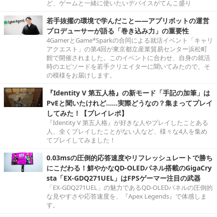
ど、ゲームと一緒に使いたいデバイスがてんこ盛り
若手抜擢の環境で学んだこと――アプリボットの運営
プロデューサーが語る「巻き込み力」の重要性
4GamerとGame*Sparkの合同による就活イベント「キャリ
アクエスト」の第4回が東京都立産業貿易センター浜松町
館で開催されました。このイベントに合わせ、自身の就活
時のエピソードを若手クリエイターに聞いてみたので、そ
の模様をお届けします。
『Identity V 第五人格』の新モード「手記の加筆」は
PvEと聞いたけれど……実際どうなの？集まってプレイ
してみた！【プレイレポ】
『Identity V 第五人格』が好きな人やプレイしたことある
人、全くプレイしたことがない人など、様々な4人を集め
てプレイしてみました！
0.03msの圧倒的応答速度やリフレッシュレートで勝ち
にこだわる！鮮やかなQD-OLEDパネル搭載のGigaCry
sta「EX-GDQ271UEL」はFPSゲーマー注目の武器
「EX-GDQ271UEL」の魅力であるQD-OLEDパネルの圧倒的
な見やすさや応答速度を、『Apex Legends』で体感しま
す。