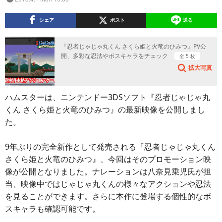
シェア
ポスト
送る
『忍者じゃじゃ丸くん さくら姫と火竜のひみつ』PV公
開、多彩な忍法やボスキャラをチェック
全 5 枚
拡大写真
ハムスターは、ニンテンドー3DSソフト『忍者じゃじゃ丸
くん さくら姫と火竜のひみつ』の最新映像を公開しまし
た。
9年ぶりの完全新作として発売される『忍者じゃじゃ丸くん
さくら姫と火竜のひみつ』、今回はそのプロモーション映
像が公開となりました。ナレーションは八奈見乗児氏が担
当、映像中ではじゃじゃ丸くんの様々なアクションや忍法
を見ることができます。さらに本作に登場する個性的なボ
スキャラも確認可能です。