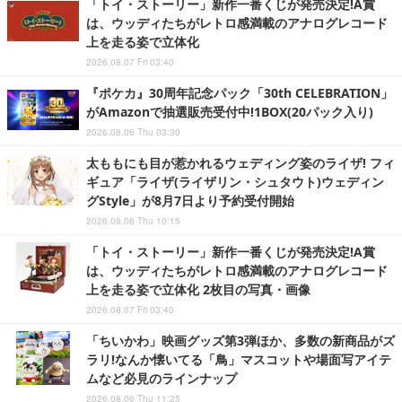
「トイ・ストーリー」新作一番くじが発売決定!A賞
は、ウッディたちがレトロ感満載のアナログレコード
上を走る姿で立体化
2026.08.07 Fri 03:40
『ポケカ』30周年記念パック「30th CELEBRATION」
がAmazonで抽選販売受付中!1BOX(20パック入り)
2026.08.06 Thu 03:30
太ももにも目が惹かれるウェディング姿のライザ! フィ
ギュア「ライザ(ライザリン・シュタウト)ウェディン
グStyle」が8月7日より予約受付開始
2026.08.06 Thu 10:15
「トイ・ストーリー」新作一番くじが発売決定!A賞
は、ウッディたちがレトロ感満載のアナログレコード
上を走る姿で立体化 2枚目の写真・画像
2026.08.07 Fri 03:40
「ちいかわ」映画グッズ第3弾ほか、多数の新商品がズ
ラリ!なんか懐いてる「鳥」マスコットや場面写アイテ
ムなど必見のラインナップ
2026.08.06 Thu 11:25