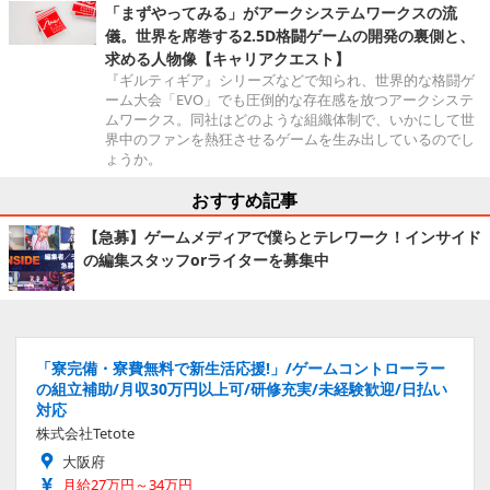
「まずやってみる」がアークシステムワークスの流
儀。世界を席巻する2.5D格闘ゲームの開発の裏側と、
求める人物像【キャリアクエスト】
『ギルティギア』シリーズなどで知られ、世界的な格闘ゲ
ーム大会「EVO」でも圧倒的な存在感を放つアークシステ
ムワークス。同社はどのような組織体制で、いかにして世
界中のファンを熱狂させるゲームを生み出しているのでし
ょうか。
おすすめ記事
【急募】ゲームメディアで僕らとテレワーク！インサイド
の編集スタッフorライターを募集中
「寮完備・寮費無料で新生活応援!」/ゲームコントローラー
の組立補助/月収30万円以上可/研修充実/未経験歓迎/日払い
対応
株式会社Tetote
大阪府
月給27万円～34万円