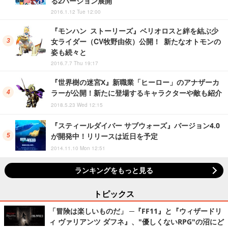
る2バージョン展開
2016.1.12 Tue 12:00
『モンハン ストーリーズ』ベリオロスと絆を結ぶ少
女ライダー（CV牧野由依）公開！ 新たなオトモンの
姿も続々と
2016.7.7 Thu 19:17
『世界樹の迷宮X』新職業「ヒーロー」のアナザーカ
ラーが公開！新たに登場するキャラクターや敵も紹介
2018.5.23 Wed 12:15
『スティールダイバー サブウォーズ』バージョン4.0
が開発中！リリースは近日を予定
2014.11.10 Mon 12:51
ランキングをもっと見る
トピックス
「冒険は楽しいものだ」 ─『FF11』と『ウィザードリ
ィ ヴァリアンツ ダフネ』、"優しくないRPG"の沼にど