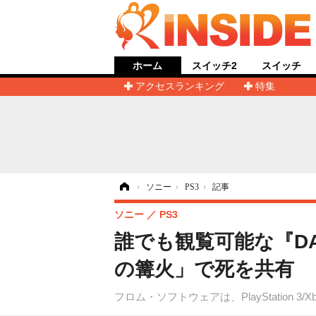
ホーム
スイッチ2
スイッチ
アクセスランキング
特集
ホーム
›
ソニー
›
PS3
›
記事
ソニー
PS3
誰でも観覧可能な『DA
の篝火」で死を共有
フロム・ソフトウェアは、PlayStation 3