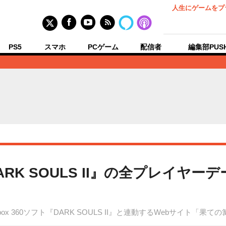
人生にゲームをプ
PS5
スマホ
PCゲーム
配信者
編集部PUS
RK SOULS II』の全プレイヤ
/Xbox 360ソフト『DARK SOULS II』と連動するWebサイト「