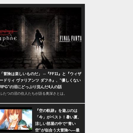
「冒険は楽しいものだ」 ─『FF11』と『ウィザ
ードリィ ヴァリアンツ ダフネ』、"優しくない
RPG"の沼にどっぷり沈んだ4人の話
ふたつの沼の住人たちが語る奥深さとは。
『空の軌跡』を遊ぶのは
「今」がベスト！暑い夏、
涼しい部屋の中で“青い
空”が似合う大冒険へ―最