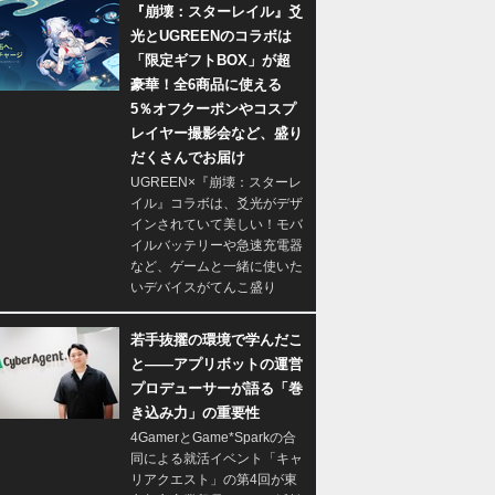
『崩壊：スターレイル』爻
光とUGREENのコラボは
「限定ギフトBOX」が超
豪華！全6商品に使える
5％オフクーポンやコスプ
レイヤー撮影会など、盛り
だくさんでお届け
UGREEN×『崩壊：スターレ
イル』コラボは、爻光がデザ
インされていて美しい！モバ
イルバッテリーや急速充電器
など、ゲームと一緒に使いた
いデバイスがてんこ盛り
若手抜擢の環境で学んだこ
と――アプリボットの運営
プロデューサーが語る「巻
き込み力」の重要性
4GamerとGame*Sparkの合
同による就活イベント「キャ
リアクエスト」の第4回が東