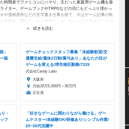
た時間差でファミコンにハマり、主だった家庭用ゲーム機を遊
ライター。ゲームブックやTRPGなどの沼にもどっぷり浸かっ
オや漫画原作などの文字書き仕事を経て、今はゲーム記事の執
た名作を、隠れていない名作に」が、ゲームライターとしての
まり知られていない作品にスポットを当てたがる。仕事は幅広
+ 続きを読む
池袋」
ゲームチェックスタッフ募集「未経験歓迎/交
ー販
通費支給/週休2日制/賞与あり」あなたの目が
ゲームを変える/堺市南区勤務/7329
式会社Candy Labo
大阪府
月給28万5,000円～36万円
正社員
あり・
「好きなゲームに関わりながら働ける」ゲー
ッフ
ムテスター/未経験OK/研修あり/シンプル作業/
20~30代活躍中