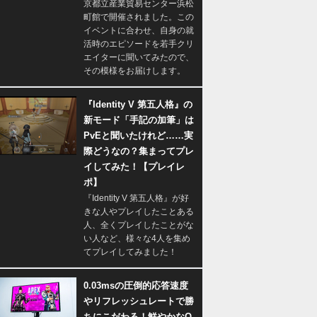
京都立産業貿易センター浜松
町館で開催されました。この
イベントに合わせ、自身の就
活時のエピソードを若手クリ
エイターに聞いてみたので、
その模様をお届けします。
『Identity V 第五人格』の
新モード「手記の加筆」は
PvEと聞いたけれど……実
際どうなの？集まってプレ
イしてみた！【プレイレ
ポ】
『Identity V 第五人格』が好
きな人やプレイしたことある
人、全くプレイしたことがな
い人など、様々な4人を集め
てプレイしてみました！
0.03msの圧倒的応答速度
やリフレッシュレートで勝
ちにこだわる！鮮やかなQ