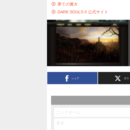
果ての篝火
DARK SOULS II 公式サイト
シェア
ポス