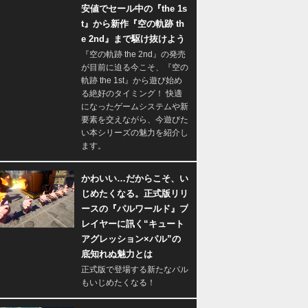
安値でセール中の『the 1s
t』から新作『空の軌跡 th
e 2nd』まで駆け抜けよう
『空の軌跡 the 2nd』の発売
が目前に迫る今こそ、『空の
軌跡 the 1st』から遊び始め
る絶好のタイミング！ 快適
になったゲームシステムや新
要素を交えながら、今遊びた
い本シリーズの魅力を紹介し
ます。
かわいい…だからこそ、い
じめたくなる。正式版リリ
ースの『パルワールド』プ
レイヤーに訊く“キュート
アグレッション×パル”の
底知れぬ魅力とは
正式版で登場する新たなパル
もいじめたくなる！