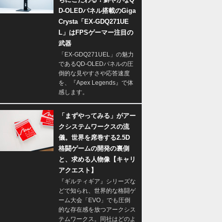
D-OLEDパネル搭載のGiga
Crysta「EX-GDQ271UE
L」はFPSゲーマー注目の
武器
「EX-GDQ271UEL」の魅力
であるQD-OLEDパネルの圧
倒的な見やすさや応答速度
を、『Apex Legends』で体
感します。
「まずやってみる」がアー
クシステムワークスの流
儀。世界を席巻する2.5D
格闘ゲームの開発の裏側
と、求める人物像【キャリ
アクエスト】
『ギルティギア』シリーズな
どで知られ、世界的な格闘ゲ
ーム大会「EVO」でも圧倒
的な存在感を放つアークシス
テムワークス。同社はどのよ