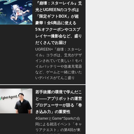
『崩壊：スターレイル』爻
光とUGREENのコラボは
「限定ギフトBOX」が超
豪華！全6商品に使える
5％オフクーポンやコスプ
レイヤー撮影会など、盛り
だくさんでお届け
UGREEN×『崩壊：スターレ
イル』コラボは、爻光がデザ
インされていて美しい！モバ
イルバッテリーや急速充電器
など、ゲームと一緒に使いた
いデバイスがてんこ盛り
若手抜擢の環境で学んだこ
と――アプリボットの運営
プロデューサーが語る「巻
き込み力」の重要性
4GamerとGame*Sparkの合
同による就活イベント「キャ
リアクエスト」の第4回が東