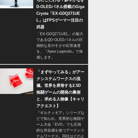
D-OLEDパネル搭載のGiga
Crysta「EX-GDQ271UE
L」はFPSゲーマー注目の
武器
「EX-GDQ271UEL」の魅力
であるQD-OLEDパネルの圧
倒的な見やすさや応答速度
を、『Apex Legends』で体
感します。
「まずやってみる」がアー
クシステムワークスの流
儀。世界を席巻する2.5D
格闘ゲームの開発の裏側
と、求める人物像【キャリ
アクエスト】
『ギルティギア』シリーズな
どで知られ、世界的な格闘ゲ
ーム大会「EVO」でも圧倒
的な存在感を放つアークシス
テムワークス。同社はどのよ