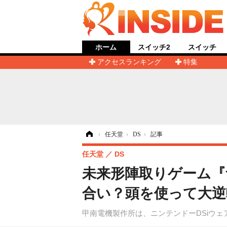
ホーム
スイッチ2
スイッチ
アクセスランキング
特集
ホーム
›
任天堂
›
DS
›
記事
任天堂
DS
未来形陣取りゲーム『
合い？頭を使って大逆
甲南電機製作所は、ニンテンドーDSiウ