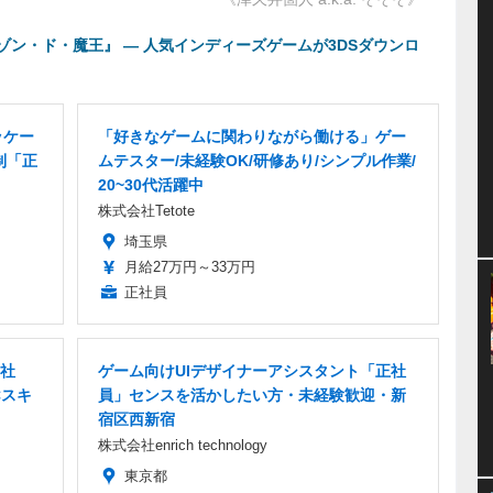
ン・ド・魔王』 ― 人気インディーズゲームが3DSダウンロ
ッケー
「好きなゲームに関わりながら働ける」ゲー
制「正
ムテスター/未経験OK/研修あり/シンプル作業/
20~30代活躍中
株式会社Tetote
埼玉県
月給27万円～33万円
正社員
正社
ゲーム向けUIデザイナーアシスタント「正社
Cスキ
員」センスを活かしたい方・未経験歓迎・新
宿区西新宿
株式会社enrich technology
東京都