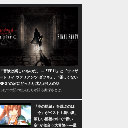
「冒険は楽しいものだ」 ─『FF11』と『ウィザ
ードリィ ヴァリアンツ ダフネ』、"優しくない
RPG"の沼にどっぷり沈んだ4人の話
ふたつの沼の住人たちが語る奥深さとは。
『空の軌跡』を遊ぶのは
「今」がベスト！暑い夏、
涼しい部屋の中で“青い
空”が似合う大冒険へ―最