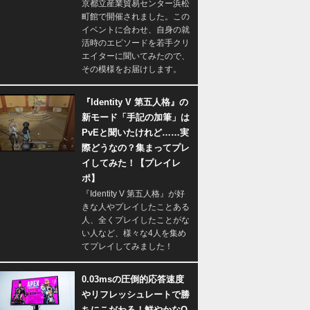
京都立産業貿易センター浜松
町館で開催されました。この
イベントに合わせ、自身の就
活時のエピソードを若手クリ
エイターに聞いてみたので、
その模様をお届けします。
『Identity V 第五人格』の
新モード「手記の加筆」は
PvEと聞いたけれど……実
際どうなの？集まってプレ
イしてみた！【プレイレ
ポ】
『Identity V 第五人格』が好
きな人やプレイしたことある
人、全くプレイしたことがな
い人など、様々な4人を集め
てプレイしてみました！
0.03msの圧倒的応答速度
やリフレッシュレートで勝
ちにこだわる！鮮やかなQ