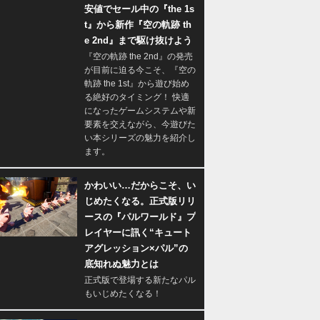
安値でセール中の『the 1s
t』から新作『空の軌跡 th
e 2nd』まで駆け抜けよう
『空の軌跡 the 2nd』の発売
が目前に迫る今こそ、『空の
軌跡 the 1st』から遊び始め
る絶好のタイミング！ 快適
になったゲームシステムや新
要素を交えながら、今遊びた
い本シリーズの魅力を紹介し
ます。
かわいい…だからこそ、い
じめたくなる。正式版リリ
ースの『パルワールド』プ
レイヤーに訊く“キュート
アグレッション×パル”の
底知れぬ魅力とは
正式版で登場する新たなパル
もいじめたくなる！