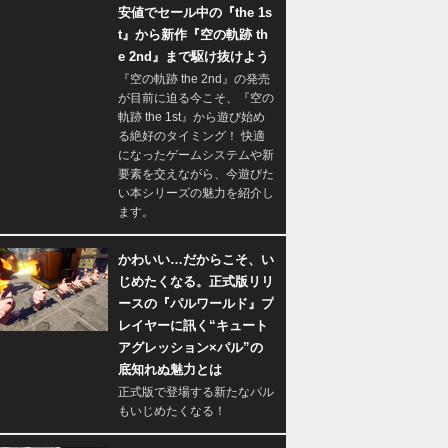
安値でセール中の『the 1s
t』から新作『空の軌跡 th
e 2nd』まで駆け抜けよう
『空の軌跡 the 2nd』の発売
が目前に迫る今こそ、『空の
軌跡 the 1st』から遊び始め
る絶好のタイミング！ 快適
になったゲームシステムや新
要素を交えながら、今遊びた
い本シリーズの魅力を紹介し
ます。
かわいい…だからこそ、い
じめたくなる。正式版リリ
ースの『パルワールド』プ
レイヤーに訊く“キュート
アグレッション×パル”の
底知れぬ魅力とは
正式版で登場する新たなパル
もいじめたくなる！