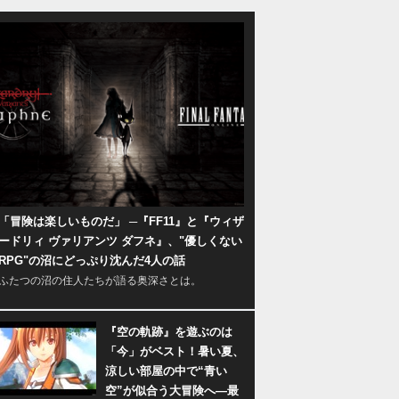
「冒険は楽しいものだ」 ─『FF11』と『ウィザ
ードリィ ヴァリアンツ ダフネ』、"優しくない
RPG"の沼にどっぷり沈んだ4人の話
ふたつの沼の住人たちが語る奥深さとは。
『空の軌跡』を遊ぶのは
「今」がベスト！暑い夏、
涼しい部屋の中で“青い
空”が似合う大冒険へ―最