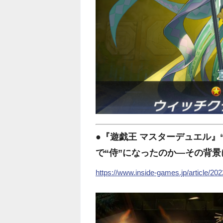
●
『遊戯王 マスターデュエル』
で“侍”になったのか―その背
https://www.inside-games.jp/article/20