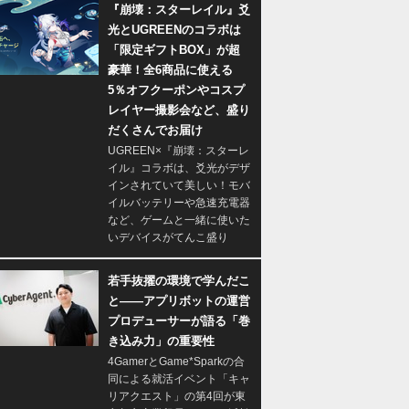
『崩壊：スターレイル』爻
光とUGREENのコラボは
「限定ギフトBOX」が超
豪華！全6商品に使える
5％オフクーポンやコスプ
レイヤー撮影会など、盛り
だくさんでお届け
UGREEN×『崩壊：スターレ
イル』コラボは、爻光がデザ
インされていて美しい！モバ
イルバッテリーや急速充電器
など、ゲームと一緒に使いた
いデバイスがてんこ盛り
若手抜擢の環境で学んだこ
と――アプリボットの運営
プロデューサーが語る「巻
き込み力」の重要性
4GamerとGame*Sparkの合
同による就活イベント「キャ
リアクエスト」の第4回が東