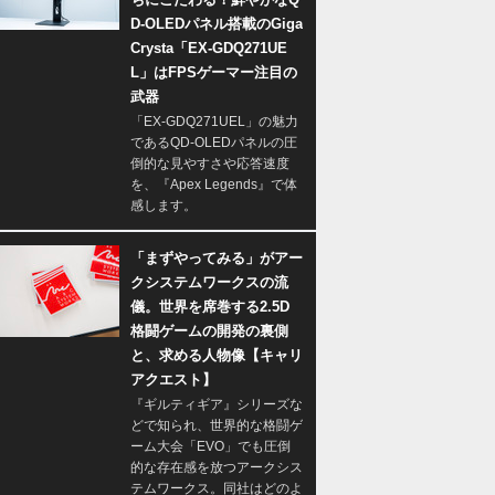
D-OLEDパネル搭載のGiga
Crysta「EX-GDQ271UE
L」はFPSゲーマー注目の
武器
「EX-GDQ271UEL」の魅力
であるQD-OLEDパネルの圧
倒的な見やすさや応答速度
を、『Apex Legends』で体
感します。
「まずやってみる」がアー
クシステムワークスの流
儀。世界を席巻する2.5D
格闘ゲームの開発の裏側
と、求める人物像【キャリ
アクエスト】
『ギルティギア』シリーズな
どで知られ、世界的な格闘ゲ
ーム大会「EVO」でも圧倒
的な存在感を放つアークシス
テムワークス。同社はどのよ