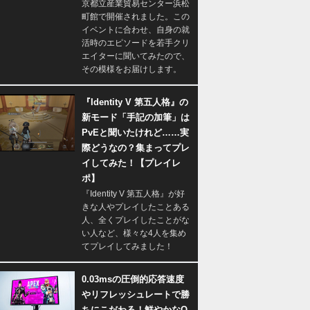
京都立産業貿易センター浜松
町館で開催されました。この
イベントに合わせ、自身の就
活時のエピソードを若手クリ
エイターに聞いてみたので、
その模様をお届けします。
『Identity V 第五人格』の
新モード「手記の加筆」は
PvEと聞いたけれど……実
際どうなの？集まってプレ
イしてみた！【プレイレ
ポ】
『Identity V 第五人格』が好
きな人やプレイしたことある
人、全くプレイしたことがな
い人など、様々な4人を集め
てプレイしてみました！
0.03msの圧倒的応答速度
やリフレッシュレートで勝
ちにこだわる！鮮やかなQ