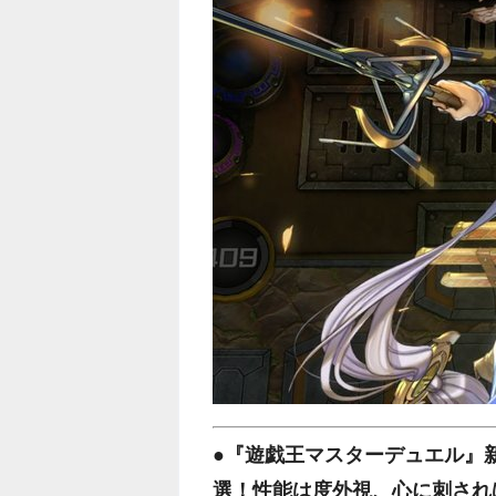
●『遊戯王マスターデュエル』新
選！性能は度外視、心に刺され