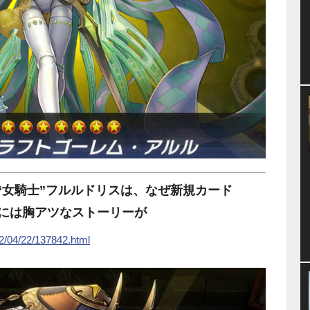
“女騎士”フルルドリスは、なぜ新規カード
景には胸アツなストーリーが
22/04/22/137842.html