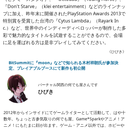
『Don't Starve』（klei entertainment）などのラインナッ
プに加え、昨年末に開催されたPlayStation Awards 2013で
特別賞を受賞した台湾の『Cytus Lambda』（Rayark In
c.）など、世界中のインディーディベロッパーが制作した多
彩で魅力的なタイトルを試遊することができるので、会場
に足を運ばれる方は是非プレイしてみてください。
《ひびき》
BitSummitに『moon』などで知られる木村祥朗氏が参加決
定、プレイアブルブースにて新作も初公開
バーチャル関西の何でも屋さんです
ひびき
2012年からインサイドにてゲームライターとして活動して、はや十
数年。ちょっと古参気取りの何でも屋。Game*Sparkやアニメ！ア
ニメ！にもたまに顔が出ます。ゲーム・アニメ以外では、ホビーや