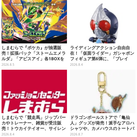
しまむらで『ポケカ』が抽選販
ライディングアクション自由自
売！拡張パック「ストームエメラ
在！「仮面ライダー」ガシャポン
ルダ」「アビスアイ」各1BOXを
フィギュア第6弾に、「ブレイ
ラインナップ
ド」「フォーゼ」など全4種
2026.8.5
2026.8.4
しまむらで「競走馬」ジップパー
ドラゴンボールストアで「亀仙
カやトレーナー、雑貨が受注販
人」グッズが発売！派手なアロハ
売！トウカイテイオー、サイレン
シャツや、カメハウスのトートバ
ススズカなど名馬5頭をデザイン
ッグなど夏らしいアイテムがズラ
2026.8.4
2026.8.7