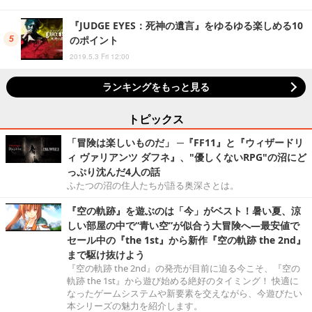
『JUDGE EYES：死神の遺言』をゆるゆる楽しめる10
のポイント
2019.5.3 Fri 12:00
ランキングをもっと見る
トピックス
「冒険は楽しいものだ」 ─『FF11』と『ウィザードリ
ィ ヴァリアンツ ダフネ』、"優しくないRPG"の沼にど
っぷり沈んだ4人の話
ふたつの沼の住人たちが語る奥深さとは。
『空の軌跡』を遊ぶのは「今」がベスト！暑い夏、涼
しい部屋の中で“青い空”が似合う大冒険へ―最安値で
セール中の『the 1st』から新作『空の軌跡 the 2nd』
まで駆け抜けよう
『空の軌跡 the 2nd』の発売が目前に迫る今こそ、『空の
軌跡 the 1st』から遊び始める絶好のタイミング！ 快適に
なったゲームシステムや新要素を交えながら、今遊びたい
本シリーズの魅力を紹介します。