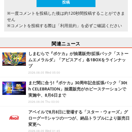
※一度コメントを投稿した後は約120秒間投稿することができま
せん
※コメントを投稿する際は
「利用規約」
を必ずご確認ください
関連ニュース
しまむらで『ポケカ』が抽選販売!拡張パック「ストー
ムエメラルダ」「アビスアイ」各1BOXをラインナッ
プ
2026.08.05 Wed 05:00
まだ間に合う!『ポケカ』30周年記念拡張パック「30t
h CELEBRATION」抽選販売がホビーステーションで
実施中、8月6日まで
2026.08.06 Thu 03:00
アベイルで8月8日に登場する「スター・ウォーズ」グ
ローグーTシャツの一つが、納品トラブルにより販売日
変更へ
2026.08.05 Wed 01:45