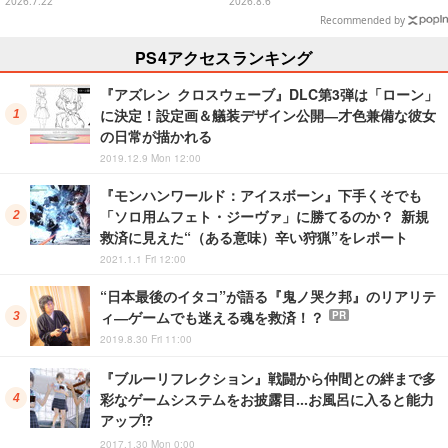
2026.7.22
2026.8.6
ャル仕様も
Recommended by
PS4アクセスランキング
『アズレン クロスウェーブ』DLC第3弾は「ローン」
に決定！設定画＆艤装デザイン公開―才色兼備な彼女
の日常が描かれる
2019.12.9 Mon 12:00
『モンハンワールド：アイスボーン』下手くそでも
「ソロ用ムフェト・ジーヴァ」に勝てるのか？ 新規
救済に見えた“（ある意味）辛い狩猟”をレポート
2021.1.1 Fri 12:00
“日本最後のイタコ”が語る『鬼ノ哭ク邦』のリアリテ
ィ―ゲームでも迷える魂を救済！？
PR
2019.8.30 Fri 11:00
『ブルーリフレクション』戦闘から仲間との絆まで多
彩なゲームシステムをお披露目…お風呂に入ると能力
アップ!?
2017.1.30 Mon 0:00