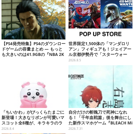
【PS4発売特集】PS4のダウンロー
世界限定1,500体の「マンダロリ
ドゲームの容量まとめ ― もっと
アン」フィギュアも！ジェイアー
も大きいのは41.9GBの『NBA 2K
ル京都伊勢丹で「スターウォー
14』
ズ」&「マーベル」ポップアップ
2026.8.5
ストア開催
「ちいかわ」がびっくらたまごに
自分だけの斬魄刀で死神になれ
新登場！大きなリボンが可愛いマ
る！「千年血戦篇」後を舞台にし
スコット全8種が、キラキラのラ
た新作スマホゲーム『BLEACH Mi
メ入り入浴剤から飛び出す
rrors High』クローズドβテスト
2026.8.4
2026.7.31
レポート