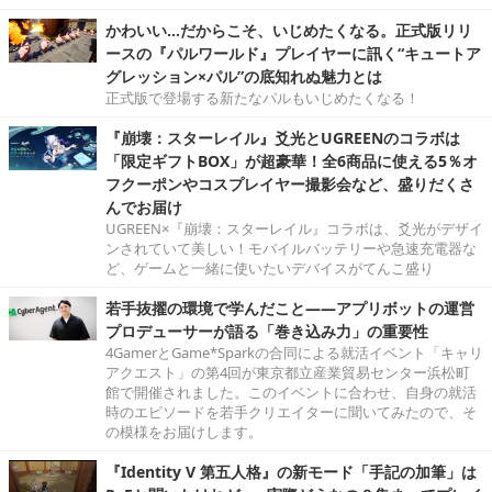
かわいい…だからこそ、いじめたくなる。正式版リリ
ースの『パルワールド』プレイヤーに訊く“キュートア
グレッション×パル”の底知れぬ魅力とは
正式版で登場する新たなパルもいじめたくなる！
『崩壊：スターレイル』爻光とUGREENのコラボは
「限定ギフトBOX」が超豪華！全6商品に使える5％オ
フクーポンやコスプレイヤー撮影会など、盛りだくさ
んでお届け
UGREEN×『崩壊：スターレイル』コラボは、爻光がデザイ
ンされていて美しい！モバイルバッテリーや急速充電器な
ど、ゲームと一緒に使いたいデバイスがてんこ盛り
若手抜擢の環境で学んだこと――アプリボットの運営
プロデューサーが語る「巻き込み力」の重要性
4GamerとGame*Sparkの合同による就活イベント「キャリ
アクエスト」の第4回が東京都立産業貿易センター浜松町
館で開催されました。このイベントに合わせ、自身の就活
時のエピソードを若手クリエイターに聞いてみたので、そ
の模様をお届けします。
『Identity V 第五人格』の新モード「手記の加筆」は