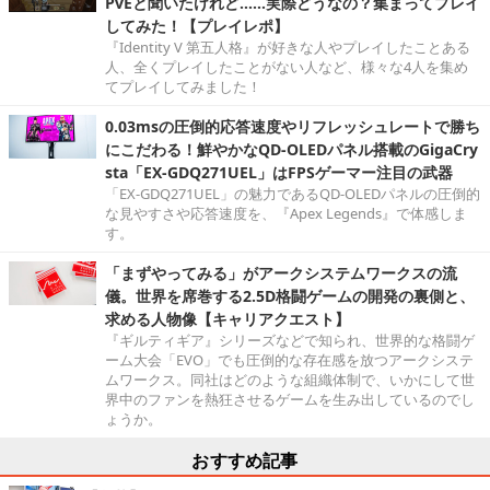
PvEと聞いたけれど……実際どうなの？集まってプレイ
してみた！【プレイレポ】
『Identity V 第五人格』が好きな人やプレイしたことある
人、全くプレイしたことがない人など、様々な4人を集め
てプレイしてみました！
0.03msの圧倒的応答速度やリフレッシュレートで勝ち
にこだわる！鮮やかなQD-OLEDパネル搭載のGigaCry
sta「EX-GDQ271UEL」はFPSゲーマー注目の武器
「EX-GDQ271UEL」の魅力であるQD-OLEDパネルの圧倒的
な見やすさや応答速度を、『Apex Legends』で体感しま
す。
「まずやってみる」がアークシステムワークスの流
儀。世界を席巻する2.5D格闘ゲームの開発の裏側と、
求める人物像【キャリアクエスト】
『ギルティギア』シリーズなどで知られ、世界的な格闘ゲ
ーム大会「EVO」でも圧倒的な存在感を放つアークシステ
ムワークス。同社はどのような組織体制で、いかにして世
界中のファンを熱狂させるゲームを生み出しているのでし
ょうか。
おすすめ記事