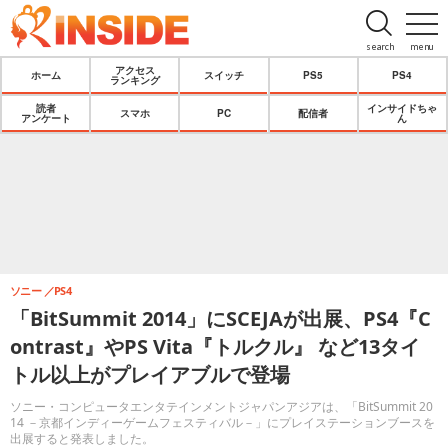
search
menu
アクセス
ホーム
スイッチ
PS5
PS4
ランキング
読者
インサイドちゃ
スマホ
PC
配信者
アンケート
ん
ソニー
PS4
「BitSummit 2014」にSCEJAが出展、PS4『C
ontrast』やPS Vita『トルクル』 など13タイ
トル以上がプレイアブルで登場
ソニー・コンピュータエンタテインメントジャパンアジアは、「BitSummit 20
14 －京都インディーゲームフェスティバル－」にプレイステーションブースを
出展すると発表しました。