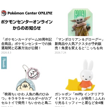
リ
「ポケモンカードゲーム30周年記
「マンダロリアン＆グローグー」
念商品」ポケモンセンターでの抽
新商品や人気アクスタが予約販
選期間と応募方法が公開！
売！角度を変えると“こっちを向
いてくれる”ステッカーも
2026.8.3
2026.7.24
「映画ちいかわ 人魚の島のひみ
ガシャポン「miffy インテリアラ
つ」キラキラキーホルダーがカプ
イトマスコット」が発売！ふんわ
セルトイで発売！ちいかわと島二
り光るミッフィーと星など全4種
郎など全8種、2個セットのスペシ
ラインナップ