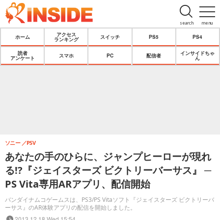
search
menu
アクセス
ホーム
スイッチ
PS5
PS4
ランキング
読者
インサイドちゃ
スマホ
PC
配信者
アンケート
ん
ソニー
PSV
あなたの手のひらに、ジャンプヒーローが現れ
る!?『ジェイスターズ ビクトリーバーサス』 ─
PS Vita専用ARアプリ、配信開始
バンダイナムコゲームスは、PS3/PS Vitaソフト『ジェイスターズ ビクトリーバ
ーサス』のAR体験アプリの配信を開始しました。
2013.12.18 Wed 15:54