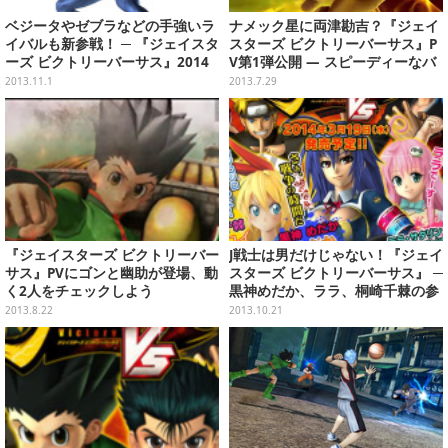
ベジータやゼブラなどの手強いラ
ナメック星に両津勘吉？『ジェイ
イバルも新参戦！ ─ 『ジェイスタ
スターズ ビクトリーバーサス』P
ーズ ビクトリーバーサス』2014
V第1弾公開 ― スピーディーなバ
年3月19日に発売
トルをチェック
2013.11.1
2013.7.29
『ジェイスターズ ビクトリーバー
J戦士は男だけじゃない！『ジェイ
サス』PVにゴンと幽助が登場、動
スターズ ビクトリーバーサス』 ─
く2人をチェックしよう
黒神めだか、ララ、桐崎千棘の参
戦決定
2013.8.22
2013.10.21