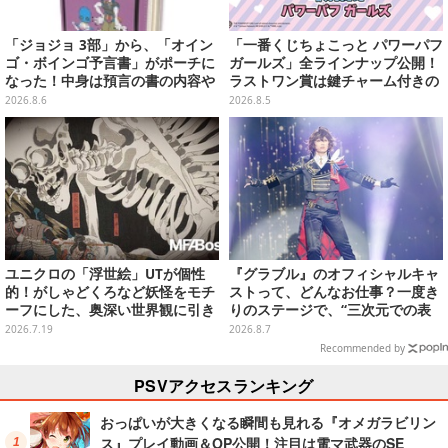
「ジョジョ 3部」から、「オイン
「一番くじちょこっと パワーパフ
ゴ・ボインゴ予言書」がポーチに
ガールズ」全ラインナップ公開！
なった！中身は預言の書の内容や
ラストワン賞は鍵チャーム付きの
アニメ総柄デザインをプリント
シール帳スペシャルセットを用意
2026.8.6
2026.8.5
ユニクロの「浮世絵」UTが個性
『グラブル』のオフィシャルキャ
的！がしゃどくろなど妖怪をモチ
ストって、どんなお仕事？一度き
ーフにした、奥深い世界観に引き
りのステージで、“三次元での表
込まれる
現”に全力を懸けるキャスト陣の
2026.7.19
2026.8.7
舞台裏【インタビュー】
Recommended by
PSVアクセスランキング
おっぱいが大きくなる瞬間も見れる『オメガラビリン
ス』プレイ動画＆OP公開！注目は電マ武器のSE