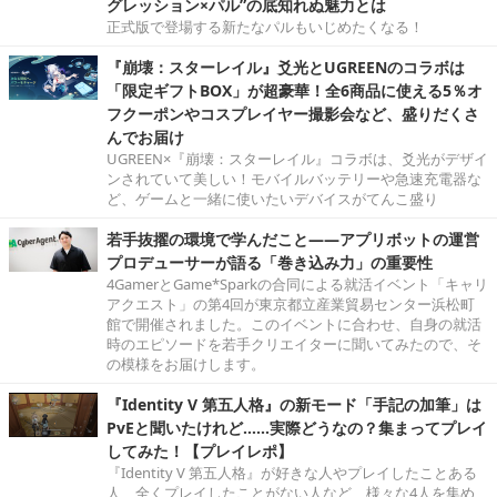
グレッション×パル”の底知れぬ魅力とは
正式版で登場する新たなパルもいじめたくなる！
『崩壊：スターレイル』爻光とUGREENのコラボは
「限定ギフトBOX」が超豪華！全6商品に使える5％オ
フクーポンやコスプレイヤー撮影会など、盛りだくさ
んでお届け
UGREEN×『崩壊：スターレイル』コラボは、爻光がデザイ
ンされていて美しい！モバイルバッテリーや急速充電器な
ど、ゲームと一緒に使いたいデバイスがてんこ盛り
若手抜擢の環境で学んだこと――アプリボットの運営
プロデューサーが語る「巻き込み力」の重要性
4GamerとGame*Sparkの合同による就活イベント「キャリ
アクエスト」の第4回が東京都立産業貿易センター浜松町
館で開催されました。このイベントに合わせ、自身の就活
時のエピソードを若手クリエイターに聞いてみたので、そ
の模様をお届けします。
『Identity V 第五人格』の新モード「手記の加筆」は
PvEと聞いたけれど……実際どうなの？集まってプレイ
してみた！【プレイレポ】
『Identity V 第五人格』が好きな人やプレイしたことある
人、全くプレイしたことがない人など、様々な4人を集め