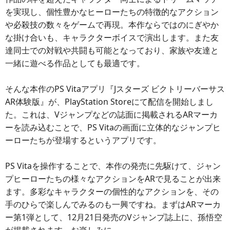
を実現し、個性豊かなヒーローたちの特徴的なアクション
や必殺技の数々をゲームで再現。本作ならではのにぎやか
な掛け合いも、キャラクターボイスで演出します。また友
達同士での対戦や共闘も可能となっており、家族や友達と
一緒に遊べる作品としても最適です。
そんな本作のPS Vitaアプリ『Jスターズ ビクトリーバーサス
AR体験版』が、PlayStation Storeにて配信を開始しまし
た。これは、Vジャンプなどの誌面に掲載されるARマーカ
ーを読み込むことで、PS Vitaの画面に立体的なジャンプヒ
ーローたちが登場するというアプリです。
PS Vitaを操作することで、本作の発売に先駆けて、ジャン
プヒーローたちの様々なアクションをARで見ることが出来
ます。多彩なキャラクターの個性的なアクションを、その
手のひらで楽しんでみるのも一興ですね。まずはARマーカ
ー第1弾として、12月21日発売のVジャンプ誌上に、孫悟空