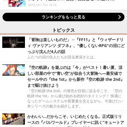
2015.10.1 Thu 18:15
ランキングをもっと見る
トピックス
「冒険は楽しいものだ」 ─『FF11』と『ウィザードリ
ィ ヴァリアンツ ダフネ』、"優しくないRPG"の沼にど
っぷり沈んだ4人の話
ふたつの沼の住人たちが語る奥深さとは。
『空の軌跡』を遊ぶのは「今」がベスト！暑い夏、涼
しい部屋の中で“青い空”が似合う大冒険へ―最安値で
セール中の『the 1st』から新作『空の軌跡 the 2nd』
まで駆け抜けよう
『空の軌跡 the 2nd』の発売が目前に迫る今こそ、『空の
軌跡 the 1st』から遊び始める絶好のタイミング！ 快適に
なったゲームシステムや新要素を交えながら、今遊びたい
本シリーズの魅力を紹介します。
かわいい…だからこそ、いじめたくなる。正式版リリ
ースの『パルワールド』プレイヤーに訊く“キュートア