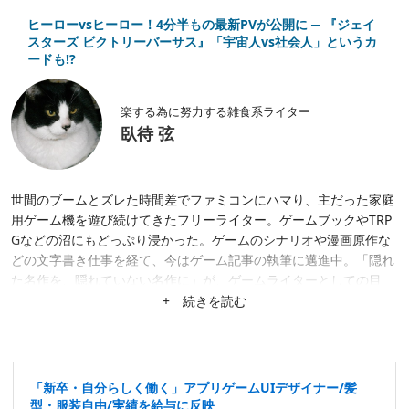
ヒーローvsヒーロー！4分半もの最新PVが公開に ─ 『ジェイ
スターズ ビクトリーバーサス』「宇宙人vs社会人」というカ
ードも!?
楽する為に努力する雑食系ライター
臥待 弦
世間のブームとズレた時間差でファミコンにハマり、主だった家庭
用ゲーム機を遊び続けてきたフリーライター。ゲームブックやTRP
Gなどの沼にもどっぷり浸かった。ゲームのシナリオや漫画原作な
どの文字書き仕事を経て、今はゲーム記事の執筆に邁進中。「隠れ
た名作を、隠れていない名作に」が、ゲームライターとしての目
標。隙あらば、あまり知られていない作品にスポットを当てたが
+ 続きを読む
る。仕事は幅広く募集中。
「新卒・自分らしく働く」アプリゲームUIデザイナー/髪
型・服装自由/実績を給与に反映