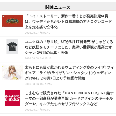
関連ニュース
「トイ・ストーリー」新作一番くじが発売決定!A賞
は、ウッディたちがレトロ感満載のアナログレコード
上を走る姿で立体化
2026.08.07 Fri 03:40
ユニクロの「浮世絵」UTが8月17日発売!がしゃどくろ
など妖怪をモチーフにした、奥深い世界観が最高にオ
シャレ 2枚目の写真・画像
2026.08.08 Sat 15:10
太ももにも目が惹かれるウェディング姿のライザ! フィ
ギュア「ライザ(ライザリン・シュタウト)ウェディン
グStyle」が8月7日より予約受付開始
2026.08.06 Thu 10:15
しまむらで販売された「HUNTER×HUNTER」G.I.編テ
ーマの一部商品が受注再販!カードデザインのキーホル
ダーや、キルアたちのセリフ付ソックスなど
2026.08.07 Fri 02:00