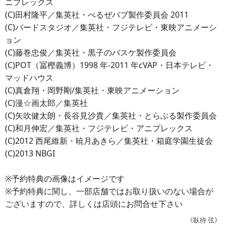
ニプレックス
(C)田村隆平／集英社・べるぜバブ製作委員会 2011
(C)バードスタジオ／集英社・フジテレビ・東映アニメーシ
ョン
(C)藤巻忠俊／集英社・黒子のバスケ製作委員会
(C)POT（冨樫義博）1998 年-2011 年cVAP・日本テレビ・
マッドハウス
(C)真倉翔・岡野剛/集英社・東映アニメーション
(C)漫☆画太郎／集英社
(C)矢吹健太朗・長谷見沙貴／集英社・とらぶる製作委員会
(C)和月伸宏／集英社・フジテレビ・アニプレックス
(C)2012 西尾維新・暁月あきら／集英社・箱庭学園生徒会
(C)2013 NBGI
※予約特典の画像はイメージです
※予約特典に関し、一部店舗ではお取り扱いのない場合が
ございますので、詳しくは店頭にお問合せ下さい
《臥待 弦》