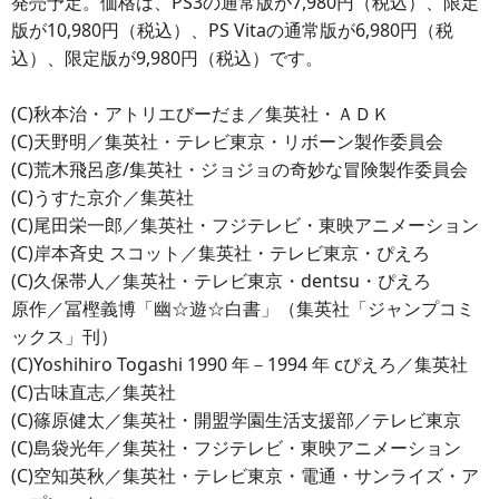
発売予定。価格は、PS3の通常版が7,980円（税込）、限定
版が10,980円（税込）、PS Vitaの通常版が6,980円（税
込）、限定版が9,980円（税込）です。
(C)秋本治・アトリエびーだま／集英社・ＡＤＫ
(C)天野明／集英社・テレビ東京・リボーン製作委員会
(C)荒木飛呂彦/集英社・ジョジョの奇妙な冒険製作委員会
(C)うすた京介／集英社
(C)尾田栄一郎／集英社・フジテレビ・東映アニメーション
(C)岸本斉史 スコット／集英社・テレビ東京・ぴえろ
(C)久保帯人／集英社・テレビ東京・dentsu・ぴえろ
原作／冨樫義博「幽☆遊☆白書」（集英社「ジャンプコミ
ックス」刊）
(C)Yoshihiro Togashi 1990 年－1994 年 cぴえろ／集英社
(C)古味直志／集英社
(C)篠原健太／集英社・開盟学園生活支援部／テレビ東京
(C)島袋光年／集英社・フジテレビ・東映アニメーション
(C)空知英秋／集英社・テレビ東京・電通・サンライズ・ア