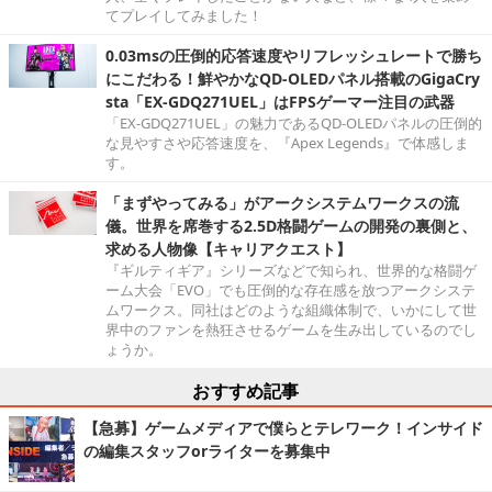
てプレイしてみました！
0.03msの圧倒的応答速度やリフレッシュレートで勝ち
にこだわる！鮮やかなQD-OLEDパネル搭載のGigaCry
sta「EX-GDQ271UEL」はFPSゲーマー注目の武器
「EX-GDQ271UEL」の魅力であるQD-OLEDパネルの圧倒的
な見やすさや応答速度を、『Apex Legends』で体感しま
す。
「まずやってみる」がアークシステムワークスの流
儀。世界を席巻する2.5D格闘ゲームの開発の裏側と、
求める人物像【キャリアクエスト】
『ギルティギア』シリーズなどで知られ、世界的な格闘ゲ
ーム大会「EVO」でも圧倒的な存在感を放つアークシステ
ムワークス。同社はどのような組織体制で、いかにして世
界中のファンを熱狂させるゲームを生み出しているのでし
ょうか。
おすすめ記事
【急募】ゲームメディアで僕らとテレワーク！インサイド
の編集スタッフorライターを募集中