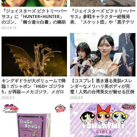
『ジェイスターズ ビクトリーバー
『ジェイスターズ ビクトリーバー
サス』に「HUNTER×HUNTER」
サス』参戦キャラクター続報発
のゴン、「幽☆遊☆白書」の幽助
表、「スケット団」や「黒子テツ
が参戦決定
ヤ」が登場
2013.8.19
キングギドラが大ボリュームで降
【コスプレ】透き通る美肌×スレ
臨！ガシャポン「HGD+ ゴジラ0
ンダーなメリハリ美ボディが完
5」が再販―メカゴジラ、メガロ
璧！人気の台湾美女が魅せる圧倒
なども揃った全4種
的オーラと華やかな笑顔が眩しい
2026.8.3
2026.8.8
【写真8枚】