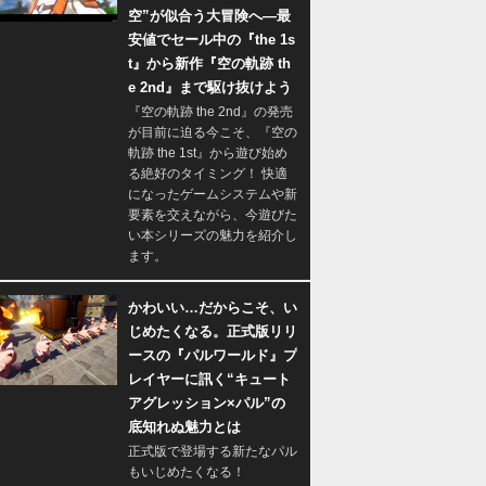
空”が似合う大冒険へ―最
安値でセール中の『the 1s
t』から新作『空の軌跡 th
e 2nd』まで駆け抜けよう
『空の軌跡 the 2nd』の発売
が目前に迫る今こそ、『空の
軌跡 the 1st』から遊び始め
る絶好のタイミング！ 快適
になったゲームシステムや新
要素を交えながら、今遊びた
い本シリーズの魅力を紹介し
ます。
かわいい…だからこそ、い
じめたくなる。正式版リリ
ースの『パルワールド』プ
レイヤーに訊く“キュート
アグレッション×パル”の
底知れぬ魅力とは
正式版で登場する新たなパル
もいじめたくなる！