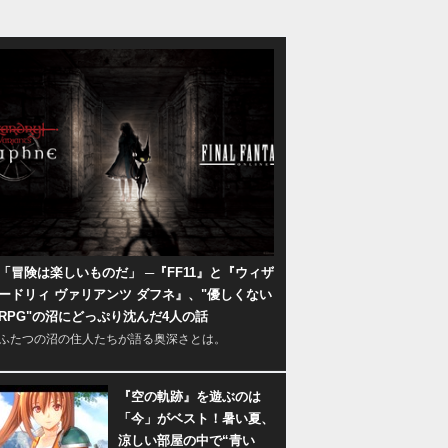
「冒険は楽しいものだ」 ─『FF11』と『ウィザ
ードリィ ヴァリアンツ ダフネ』、"優しくない
RPG"の沼にどっぷり沈んだ4人の話
ふたつの沼の住人たちが語る奥深さとは。
『空の軌跡』を遊ぶのは
「今」がベスト！暑い夏、
涼しい部屋の中で“青い