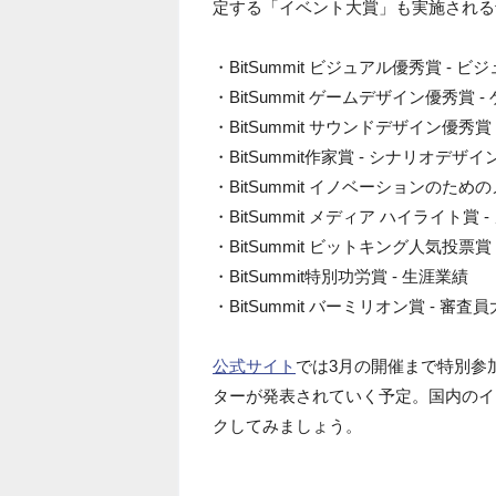
定する「イベント大賞」も実施される
・BitSummit ビジュアル優秀賞 -
・BitSummit ゲームデザイン優秀賞
・BitSummit サウンドデザイン優秀
・BitSummit作家賞 - シナリオデザ
・BitSummit イノベーションのた
・BitSummit メディア ハイライト賞 
・BitSummit ビットキング人気投票賞
・BitSummit特別功労賞 - 生涯業績
・BitSummit バーミリオン賞 - 審査
公式サイト
では3月の開催まで特別参加
ターが発表されていく予定。国内のイ
クしてみましょう。