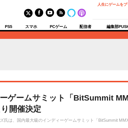
人生にゲームをプ
PS5
スマホ
PCゲーム
配信者
編集部PUS
ームサミット「BitSummit M
たり開催決定
、国内最大級のインディーゲームサミット「BitSummit MMXI
。