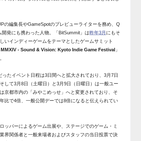
Pの編集長やGameSpotのプレビューライターを務め、Q
でゲーム開発にも携わった人物。「BitSummit」は
昨年3月
にもそ
しいインディーゲームをテーマとしたゲームサミット
MMXIV - Sound & Vision: Kyoto Indie Game Festival
」
。
だったイベント日程は3日間へと拡大されており、3月7日
そして3月8日（土曜日）と3月9日（日曜日）は一般ユー
は京都市内の「みやこめっせ」へと変更されており、そ
年比で4倍、一般公開デーでは8倍になると伝えられてい
ロッパーによるゲーム出展や、ステージでのゲーム・ミ
業界関係者と一般来場者およびスタッフの当日投票で決