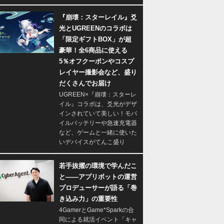
『崩壊：スターレイル』爻
光とUGREENのコラボは
「限定ギフトBOX」が超
豪華！全6商品に使える
5％オフクーポンやコスプ
レイヤー撮影会など、盛り
だくさんでお届け
UGREEN×『崩壊：スターレ
イル』コラボは、爻光がデザ
インされていて美しい！モバ
イルバッテリーや急速充電器
など、ゲームと一緒に使いた
いデバイスがてんこ盛り
若手抜擢の環境で学んだこ
と――アプリボットの運営
プロデューサーが語る「巻
き込み力」の重要性
4GamerとGame*Sparkの合
同による就活イベント「キャ