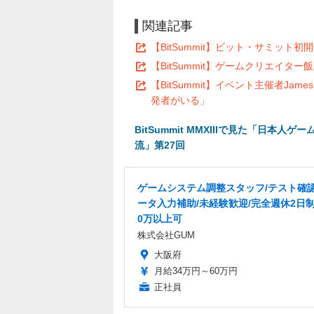
関連記事
【BitSummit】ビット・サミッ
【BitSummit】ゲームクリエイター飯野賢
【BitSummit】イベント主催者Ja
発者がいる」
BitSummit MMXIIIで見た「日
流」第27回
ゲームシステム調整スタッフ/テスト確
ータ入力補助/未経験歓迎/完全週休2日
0万以上可
株式会社GUM
大阪府
月給34万円～60万円
正社員