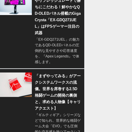
やリフレッシュレートで勝
ちにこだわる！鮮やかなQ
D-OLEDパネル搭載のGiga
Crysta「EX-GDQ271UE
L」はFPSゲーマー注目の
武器
「EX-GDQ271UEL」の魅力
であるQD-OLEDパネルの圧
倒的な見やすさや応答速度
を、『Apex Legends』で体
感します。
「まずやってみる」がアー
クシステムワークスの流
儀。世界を席巻する2.5D
格闘ゲームの開発の裏側
と、求める人物像【キャリ
アクエスト】
『ギルティギア』シリーズな
どで知られ、世界的な格闘ゲ
ーム大会「EVO」でも圧倒
的な存在感を放つアークシス