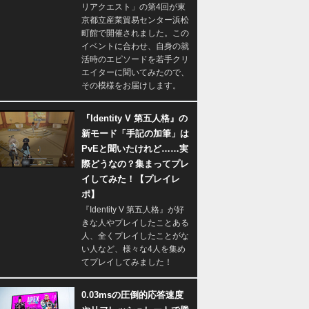
リアクエスト」の第4回が東
京都立産業貿易センター浜松
町館で開催されました。この
イベントに合わせ、自身の就
活時のエピソードを若手クリ
エイターに聞いてみたので、
その模様をお届けします。
『Identity V 第五人格』の
新モード「手記の加筆」は
PvEと聞いたけれど……実
際どうなの？集まってプレ
イしてみた！【プレイレ
ポ】
『Identity V 第五人格』が好
きな人やプレイしたことある
人、全くプレイしたことがな
い人など、様々な4人を集め
てプレイしてみました！
0.03msの圧倒的応答速度