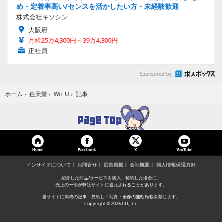
め・定着率高い/センスを活かしたい方・未経験歓迎
株式会社キソシン
大阪府
月給25万4,300円～39万4,300円
正社員
Sponsored by
記事
ホーム
›
任天堂
›
Wii U
›
Home
Facebook
YouTube
X
インサイドについて
お問合せ
広告掲載
会社概要
個人情報保護方針
紹介した商品/サービスを購入、契約した場合に、
売上の一部が弊社サイトに還元されることがあります。
当サイトに掲載の記事・見出し・写真・画像の無断転載を禁じます。
Copyright © 2026 IID, Inc.