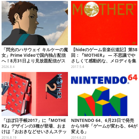
「閃光のハサウェイ キルケーの魔
【hideのゲーム音楽伝道記】第58
女」Prime Videoで国内独占配信
回：『MOTHER』 ― 不思議でや
へ！8月31日より見放題配信がス
さしくて感動的な、メロディを集
タート
める冒険。
2026.8.4
2017.5.4
「ほぼ日手帳2017」に『MOTHE
NINTENDO 64、6月23日で発売
R2』デザインの3種が登場、おま
から18年「ゲームが変わる、64が
けは「おおきなどせいさんステッ
変える」
カー」
2016.8.19
2014.6.23