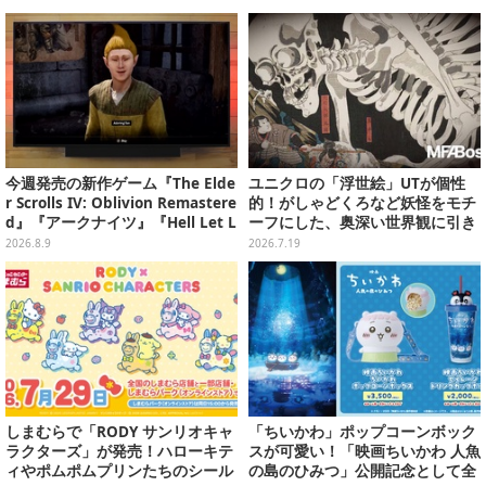
今週発売の新作ゲーム『The Elde
ユニクロの「浮世絵」UTが個性
r Scrolls IV: Oblivion Remastere
的！がしゃどくろなど妖怪をモチ
d』『アークナイツ』『Hell Let L
ーフにした、奥深い世界観に引き
oose: Vietnam』他
込まれる
2026.8.9
2026.7.19
しまむらで「RODY サンリオキャ
「ちいかわ」ポップコーンボック
ラクターズ」が発売！ハローキテ
スが可愛い！「映画ちいかわ 人魚
ィやポムポムプリンたちのシール
の島のひみつ」公開記念として全