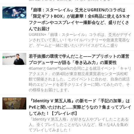
『崩壊：スターレイル』爻光とUGREENのコラボは
「限定ギフトBOX」が超豪華！全6商品に使える5％オ
フクーポンやコスプレイヤー撮影会など、盛りだくさ
んでお届け
UGREEN×『崩壊：スターレイル』コラボは、爻光がデザイ
ンされていて美しい！モバイルバッテリーや急速充電器な
ど、ゲームと一緒に使いたいデバイスがてんこ盛り
若手抜擢の環境で学んだこと――アプリボットの運営
プロデューサーが語る「巻き込み力」の重要性
4GamerとGame*Sparkの合同による就活イベント「キャリ
アクエスト」の第4回が東京都立産業貿易センター浜松町
館で開催されました。このイベントに合わせ、自身の就活
時のエピソードを若手クリエイターに聞いてみたので、そ
の模様をお届けします。
『Identity V 第五人格』の新モード「手記の加筆」は
PvEと聞いたけれど……実際どうなの？集まってプレイ
してみた！【プレイレポ】
『Identity V 第五人格』が好きな人やプレイしたことある
人、全くプレイしたことがない人など、様々な4人を集め
てプレイしてみました！