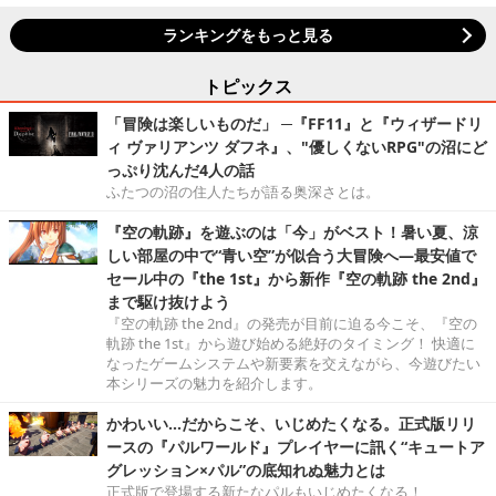
ランキングをもっと見る
トピックス
「冒険は楽しいものだ」 ─『FF11』と『ウィザードリ
ィ ヴァリアンツ ダフネ』、"優しくないRPG"の沼にど
っぷり沈んだ4人の話
ふたつの沼の住人たちが語る奥深さとは。
『空の軌跡』を遊ぶのは「今」がベスト！暑い夏、涼
しい部屋の中で“青い空”が似合う大冒険へ―最安値で
セール中の『the 1st』から新作『空の軌跡 the 2nd』
まで駆け抜けよう
『空の軌跡 the 2nd』の発売が目前に迫る今こそ、『空の
軌跡 the 1st』から遊び始める絶好のタイミング！ 快適に
なったゲームシステムや新要素を交えながら、今遊びたい
本シリーズの魅力を紹介します。
かわいい…だからこそ、いじめたくなる。正式版リリ
ースの『パルワールド』プレイヤーに訊く“キュートア
グレッション×パル”の底知れぬ魅力とは
正式版で登場する新たなパルもいじめたくなる！