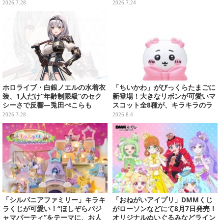
帳、色が変わるタンブラーなど雑
国劇場で販売、セイレーンドリン
2026.7.28
2026.7.24
貨を用意
クカップホルダーも
ホロライブ・白銀ノエルの水着衣
「ちいかわ」がびっくらたまごに
装、1人だけ“年齢制限級”のセク
新登場！大きなリボンが可愛いマ
シーさで反響―兎田ぺこらも
スコット全8種が、キラキラのラ
「こ、こんなことが許されていい
メ入り入浴剤から飛び出す
2026.7.28
2026.8.4
のか？」と興奮隠せず
「シルバニアファミリー」キラキ
「おねがいアイプリ」DMMくじ
ラくじが可愛い！“ほしぞらパジ
がローソンなどにて8月7日発売！
ャマパーティ”をテーマに、お人
オリジナルぬいぐるみなどライン