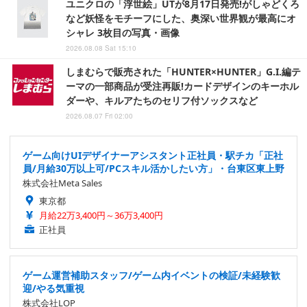
ユニクロの「浮世絵」UTが8月17日発売!がしゃどくろ
など妖怪をモチーフにした、奥深い世界観が最高にオ
シャレ 3枚目の写真・画像
2026.08.08 Sat 15:10
しまむらで販売された「HUNTER×HUNTER」G.I.編テ
ーマの一部商品が受注再販!カードデザインのキーホル
ダーや、キルアたちのセリフ付ソックスなど
2026.08.07 Fri 02:00
ゲーム向けUIデザイナーアシスタント正社員・駅チカ「正社
員/月給30万以上可/PCスキル活かしたい方」・台東区東上野
株式会社Meta Sales
東京都
月給22万3,400円～36万3,400円
正社員
ゲーム運営補助スタッフ/ゲーム内イベントの検証/未経験歓
迎/やる気重視
株式会社LOP