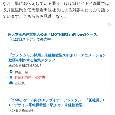
なお、既にお伝えしている通り、ほぼ日刊イトイ新聞では
糸井重里氏と任天堂岩田聡社長による対談をたっぷり語っ
ています。こちらもお見逃しなく。
《》
任天堂＆糸井重里氏公認『MOTHER2』iPhone5ケース、
「ほぼ日ストア」で発売中
「ポテンシャル採用」未経験歓迎/OJTあり・アニメーション
動画を制作する編集スタッフ
株式会社RIOT GROUP
神奈川県
月給31万円～40万円
正社員
「27卒」ゲーム向けUIデザイナーアシスタント「正社員」I
T・デザイン系転職希望・駅チカ・未経験歓迎
ベンタス株式会社