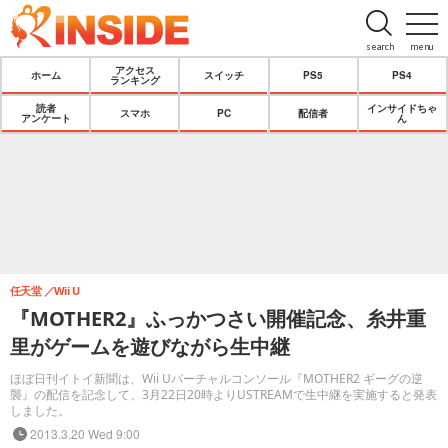
search
menu
アクセス
ホーム
スイッチ
PS5
PS4
ランキング
読者
インサイドちゃ
スマホ
PC
配信者
アンケート
ん
任天堂
Wii U
『MOTHER2』ふっかつさい開催記念、糸井重
里がゲームを遊びながら生中継
ほぼ日刊イトイ新聞は、Wii Uバーチャルコンソール『MOTHER2 ギーグの逆
襲』の配信を記念して、3月22日20時よりUSTREAMで生中継を実施すると発表
しました。
2013.3.20 Wed 9:00