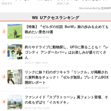
形や建物がラインナップ
ナップ、各等賞にスペシャルアイ
2026.8.9
2026.7.29
プリカードが付属
Recommended by
Wii Uアクセスランキング
【特集】『ゼルダの伝説 BotW』旅の歩みを止めても
眺めたい景色10選
2017.6.17 Sat 12:00
釣りやドライブに動物探し、UFOに乗ることも！『レ
ゴシティ アンダーカバー』はお楽しみが盛りだくさ
ん
2013.7.1 Mon 18:51
リンクに妹？幻のボツキャラ「リンクル」が掲載され
た資料集をチェック！『ゼルダ無双』プレミアムBOX
開封レポート
2014.8.16 Sat 23:47
ファンメイド『スプラトゥーン』風フォント登場、そ
の名もずばり「イカモドキ」
2015.7.30 Thu 14:30