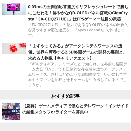
0.03msの圧倒的応答速度やリフレッシュレートで勝ち
にこだわる！鮮やかなQD-OLEDパネル搭載のGigaCry
sta「EX-GDQ271UEL」はFPSゲーマー注目の武器
「EX-GDQ271UEL」の魅力であるQD-OLEDパネルの圧倒的
な見やすさや応答速度を、『Apex Legends』で体感しま
す。
「まずやってみる」がアークシステムワークスの流
儀。世界を席巻する2.5D格闘ゲームの開発の裏側と、
求める人物像【キャリアクエスト】
『ギルティギア』シリーズなどで知られ、世界的な格闘ゲ
ーム大会「EVO」でも圧倒的な存在感を放つアークシステ
ムワークス。同社はどのような組織体制で、いかにして世
界中のファンを熱狂させるゲームを生み出しているのでし
ょうか。
おすすめ記事
【急募】ゲームメディアで僕らとテレワーク！インサイド
の編集スタッフorライターを募集中