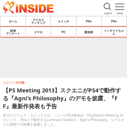
search
menu
アクセス
ホーム
スイッチ
PS5
PS4
ランキング
読者
インサイドちゃ
スマホ
PC
配信者
アンケート
ん
ソニー
その他
【PS Meeting 2013】スクエニがPS4で動作す
る『Agni's Philosophy』のデモを披露、『F
F』最新作発表も予告
本日スクウェア・エニックスは、ソニーのPS4発表会「PlayStation Meeting 20
13」にて、PS4上で動作するLuminous Studioの『Agni's Philosophy』リアルタ
イム技術デモ映像を披露しました。