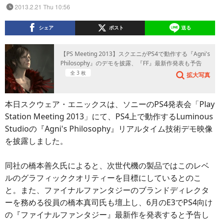
2013.2.21 Thu 10:56
シェア
ポスト
送る
【PS Meeting 2013】スクエニがPS4で動作する『Agni's
Philosophy』のデモを披露、『FF』最新作発表も予告
全 3 枚
拡大写真
本日スクウェア・エニックスは、ソニーのPS4発表会「Play
Station Meeting 2013」にて、PS4上で動作するLuminous
Studioの『Agni's Philosophy』リアルタイム技術デモ映像
を披露しました。
同社の橋本善久氏によると、次世代機の製品ではこのレベ
ルのグラフィッククオリティーを目標にしているとのこ
と。また、ファイナルファンタジーのブランドディレクタ
ーを務める役員の橋本真司氏も壇上し、6月のE3でPS4向け
の『ファイナルファンタジー』最新作を発表すると予告し