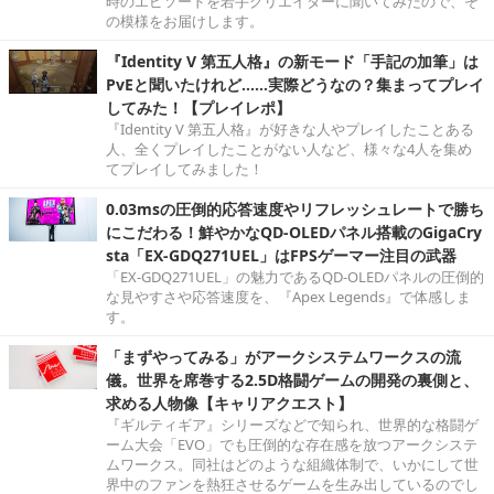
時のエピソードを若手クリエイターに聞いてみたので、そ
の模様をお届けします。
『Identity V 第五人格』の新モード「手記の加筆」は
PvEと聞いたけれど……実際どうなの？集まってプレイ
してみた！【プレイレポ】
『Identity V 第五人格』が好きな人やプレイしたことある
人、全くプレイしたことがない人など、様々な4人を集め
てプレイしてみました！
0.03msの圧倒的応答速度やリフレッシュレートで勝ち
にこだわる！鮮やかなQD-OLEDパネル搭載のGigaCry
sta「EX-GDQ271UEL」はFPSゲーマー注目の武器
「EX-GDQ271UEL」の魅力であるQD-OLEDパネルの圧倒的
な見やすさや応答速度を、『Apex Legends』で体感しま
す。
「まずやってみる」がアークシステムワークスの流
儀。世界を席巻する2.5D格闘ゲームの開発の裏側と、
求める人物像【キャリアクエスト】
『ギルティギア』シリーズなどで知られ、世界的な格闘ゲ
ーム大会「EVO」でも圧倒的な存在感を放つアークシステ
ムワークス。同社はどのような組織体制で、いかにして世
界中のファンを熱狂させるゲームを生み出しているのでし