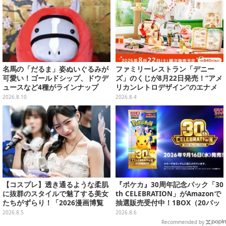
名馬の「だるま」姿ぬいぐるみが
ファミリーレストラン「デニー
可愛い！ゴールドシップ、ドウデ
ズ」のくじが8月22日発売！“アメ
ュースなど4種がラインナップ
リカンレトロデザイン”のエナメ
ルバッグやTシャツなど、日常使
2026.8.10
2026.8.4
いできるグッズを用意
【コスプレ】透き通るような柔肌
『ポケカ』30周年記念パック「30
に抜群のスタイルで魅了する美女
th CELEBRATION」がAmazonで
たちがずらり！「2026漫画博覧
抽選販売受付中！1BOX（20パッ
会」美麗コンパニオンまとめ【画
ク入り）
2026.8.5
2026.8.6
像39枚】
Recommended by