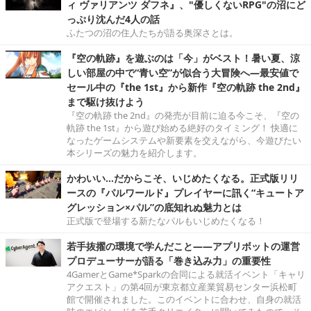
ィ ヴァリアンツ ダフネ』、"優しくないRPG"の沼にど
っぷり沈んだ4人の話
ふたつの沼の住人たちが語る奥深さとは。
『空の軌跡』を遊ぶのは「今」がベスト！暑い夏、涼
しい部屋の中で“青い空”が似合う大冒険へ―最安値で
セール中の『the 1st』から新作『空の軌跡 the 2nd』
まで駆け抜けよう
『空の軌跡 the 2nd』の発売が目前に迫る今こそ、『空の
軌跡 the 1st』から遊び始める絶好のタイミング！ 快適に
なったゲームシステムや新要素を交えながら、今遊びたい
本シリーズの魅力を紹介します。
かわいい…だからこそ、いじめたくなる。正式版リリ
ースの『パルワールド』プレイヤーに訊く“キュートア
グレッション×パル”の底知れぬ魅力とは
正式版で登場する新たなパルもいじめたくなる！
若手抜擢の環境で学んだこと――アプリボットの運営
プロデューサーが語る「巻き込み力」の重要性
4GamerとGame*Sparkの合同による就活イベント「キャリ
アクエスト」の第4回が東京都立産業貿易センター浜松町
館で開催されました。このイベントに合わせ、自身の就活