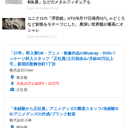
剣&盾」などのメタルフィギュアも
2026.08.10 Mon 05:45
ユニクロの「浮世絵」UTが8月17日発売!がしゃどくろ
など妖怪をモチーフにした、奥深い世界観が最高にオ
シャレ
2026.08.08 Sat 15:10
「27卒」即入寮OK・アニメ・映像作品のBlueray・DVDパ
ッケージ封入スタッフ「正社員/土日祝休み/月給30万以上
可」新宿区歌舞伎町1丁目
株式会社Creer
東京都
月給25万2,400円～32万円
正社員
「未経験から正社員」アニメグッズの製造スタッフ/未経験O
K/アニメグッズの作成/ブランク歓迎
株式会社小林
愛知県