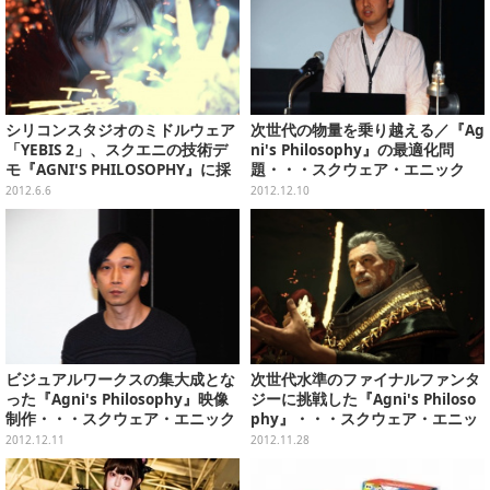
シリコンスタジオのミドルウェア
次世代の物量を乗り越える／『Ag
「YEBIS 2」、スクエニの技術デ
ni's Philosophy』の最適化問
モ『AGNI'S PHILOSOPHY』に採
題・・・スクウェア・エニック
用
ス・オープンカンファレンス2012
2012.6.6
2012.12.10
ビジュアルワークスの集大成とな
次世代水準のファイナルファンタ
った『Agni's Philosophy』映像
ジーに挑戦した『Agni's Philoso
制作・・・スクウェア・エニック
phy』・・・スクウェア・エニッ
ス・オープンカンファレンス2012
クス・オープンカンファレンス20
2012.12.11
2012.11.28
12