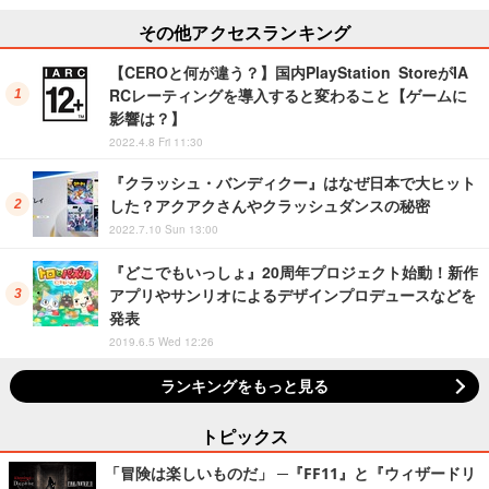
その他アクセスランキング
【CEROと何が違う？】国内PlayStation StoreがIA
RCレーティングを導入すると変わること【ゲームに
影響は？】
2022.4.8 Fri 11:30
『クラッシュ・バンディクー』はなぜ日本で大ヒット
した？アクアクさんやクラッシュダンスの秘密
2022.7.10 Sun 13:00
『どこでもいっしょ』20周年プロジェクト始動！新作
アプリやサンリオによるデザインプロデュースなどを
発表
2019.6.5 Wed 12:26
ランキングをもっと見る
トピックス
「冒険は楽しいものだ」 ─『FF11』と『ウィザードリ