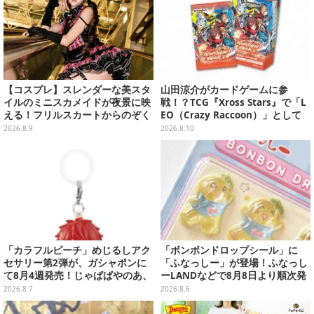
【コスプレ】スレンダーな美スタ
山田涼介がカードゲームに参
イルのミニスカメイドが夜景に映
戦！？TCG『Xross Stars』で「L
える！フリルスカートからのぞく
EO（Crazy Raccoon）」として
美太ももが眩しい台湾ガール【写
カード化
2026.8.9
2026.8.10
真10枚】
「カラフルピーチ」めじるしアク
「ボンボンドロップシール」に
セサリー第2弾が、ガシャポンに
「ふなっしー」が登場！ふなっし
て8月4週発売！じゃぱぱやのあ、
ーLANDなどで8月8日より順次発
シヴァたちメンバー11名分ライン
売
2026.8.7
2026.8.6
ナップ