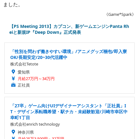
ました。
《Game*Spark》
【PS Meeting 2013】カプコン、新ゲームエンジンPanta Rh
eiと新規IP『Deep Down』正式発表
「性別を問わず働きやすい環境」/アニメグッズ梱包/即入寮
OK/長期安定/20~30代活躍中
株式会社Tetote
愛知県
月給27万円～34万円
正社員
「27卒」ゲーム向けUIデザイナーアシスタント「正社員」I
T・デザイン系転職希望・駅チカ・未経験歓迎/川崎市幸区中
幸町1丁目
株式会社enrich technology
神奈川県
月給25万3,500円～32万円