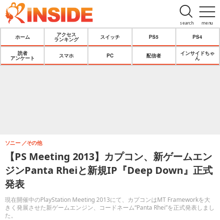
search
menu
アクセス
ホーム
スイッチ
PS5
PS4
ランキング
読者
インサイドちゃ
スマホ
PC
配信者
アンケート
ん
ソニー
その他
【PS Meeting 2013】カプコン、新ゲームエン
ジンPanta Rheiと新規IP『Deep Down』正式
発表
現在開催中のPlayStation Meeting 2013にて、カプコンはMT Frameworkを大
きく発展させた新ゲームエンジン、コードネーム“Panta Rhei”を正式発表しまし
た。