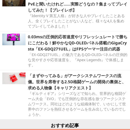
PvEと聞いたけれど……実際どうなの？集まってプレイ
してみた！【プレイレポ】
『Identity V 第五人格』が好きな人やプレイしたことある
人、全くプレイしたことがない人など、様々な4人を集め
てプレイしてみました！
0.03msの圧倒的応答速度やリフレッシュレートで勝ち
にこだわる！鮮やかなQD-OLEDパネル搭載のGigaCry
sta「EX-GDQ271UEL」はFPSゲーマー注目の武器
「EX-GDQ271UEL」の魅力であるQD-OLEDパネルの圧倒的
な見やすさや応答速度を、『Apex Legends』で体感しま
す。
「まずやってみる」がアークシステムワークスの流
儀。世界を席巻する2.5D格闘ゲームの開発の裏側と、
求める人物像【キャリアクエスト】
『ギルティギア』シリーズなどで知られ、世界的な格闘ゲ
ーム大会「EVO」でも圧倒的な存在感を放つアークシステ
ムワークス。同社はどのような組織体制で、いかにして世
界中のファンを熱狂させるゲームを生み出しているのでし
ょうか。
おすすめ記事