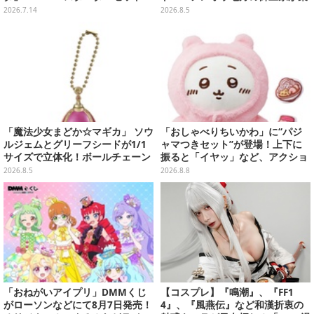
x」各種の全4商品
まった時計、ぬいぐるみなど記念
2026.7.14
2026.8.5
グッズ盛りだくさん
「魔法少女まどか☆マギカ」 ソウ
「おしゃべりちいかわ」に“パジ
ルジェムとグリーフシードが1/1
ャマつきセット”が登場！上下に
サイズで立体化！ボールチェーン
振ると「イヤッ」など、アクショ
を外せばフィギュアとして飾れる
ンに応じて喋ってくれる
2026.8.5
2026.8.8
ガシャポン全6種
「おねがいアイプリ」DMMくじ
【コスプレ】『鳴潮』、『FF1
がローソンなどにて8月7日発売！
4』、『風燕伝』など和漢折衷の