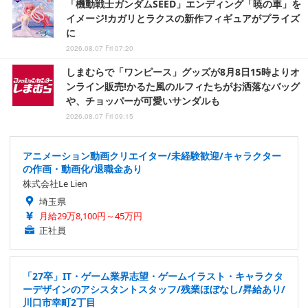
「機動戦士ガンダムSEED」エンディング「暁の車」を
イメージ!カガリとラクスの新作フィギュアがプライズ
に
2026.08.07 Fri 07:20
しまむらで「ワンピース」グッズが8月8日15時よりオ
ンライン販売!かるた風のルフィたちがお洒落なバッグ
や、チョッパーが可愛いサンダルも
2026.08.07 Fri 09:15
アニメーション動画クリエイター/未経験歓迎/キャラクター
の作画・動画化/退職金あり
株式会社Le Lien
埼玉県
月給29万8,100円～45万円
正社員
「27卒」IT・ゲーム業界志望・ゲームイラスト・キャラクタ
ーデザインのアシスタントスタッフ/残業ほぼなし/昇給あり/
川口市幸町2丁目