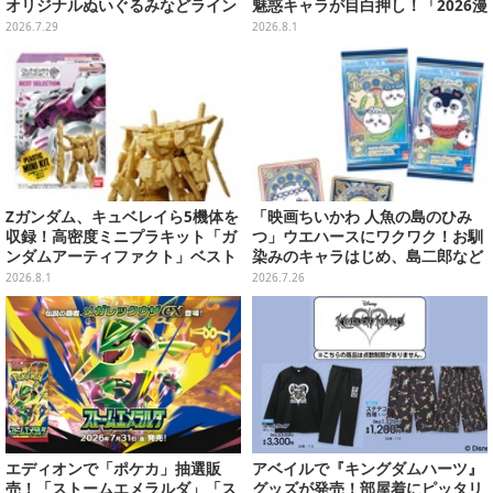
オリジナルぬいぐるみなどライン
魅惑キャラが目白押し！「2026漫
ナップ、各等賞にスペシャルアイ
画博覧会」美麗レイヤー13選【写
2026.7.29
2026.8.1
プリカードが付属
真39枚】
Zガンダム、キュベレイら5機体を
「映画ちいかわ 人魚の島のひみ
収録！高密度ミニプラキット「ガ
つ」ウエハースにワクワク！お馴
ンダムアーティファクト」ベスト
染みのキャラはじめ、島二郎など
セレクションが10月発売
セイレーン編カード全22種
2026.8.1
2026.7.26
エディオンで「ポケカ」抽選販
アベイルで『キングダムハーツ』
売！「ストームエメラルダ」「ス
グッズが発売！部屋着にピッタリ