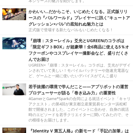
本シリーズの魅力を紹介します。
かわいい…だからこそ、いじめたくなる。正式版リリ
ースの『パルワールド』プレイヤーに訊く“キュートア
グレッション×パル”の底知れぬ魅力とは
正式版で登場する新たなパルもいじめたくなる！
『崩壊：スターレイル』爻光とUGREENのコラボは
「限定ギフトBOX」が超豪華！全6商品に使える5％オ
フクーポンやコスプレイヤー撮影会など、盛りだくさ
んでお届け
UGREEN×『崩壊：スターレイル』コラボは、爻光がデザイ
ンされていて美しい！モバイルバッテリーや急速充電器な
ど、ゲームと一緒に使いたいデバイスがてんこ盛り
若手抜擢の環境で学んだこと――アプリボットの運営
プロデューサーが語る「巻き込み力」の重要性
4GamerとGame*Sparkの合同による就活イベント「キャリ
アクエスト」の第4回が東京都立産業貿易センター浜松町
館で開催されました。このイベントに合わせ、自身の就活
時のエピソードを若手クリエイターに聞いてみたので、そ
の模様をお届けします。
『Identity V 第五人格』の新モード「手記の加筆」は