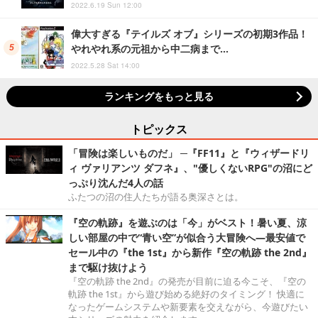
2022.6.19 Sun 12:00
偉大すぎる『テイルズ オブ』シリーズの初期3作品！
やれやれ系の元祖から中二病まで…
2022.5.28 Sat 14:00
ランキングをもっと見る
トピックス
「冒険は楽しいものだ」 ─『FF11』と『ウィザードリ
ィ ヴァリアンツ ダフネ』、"優しくないRPG"の沼にど
っぷり沈んだ4人の話
ふたつの沼の住人たちが語る奥深さとは。
『空の軌跡』を遊ぶのは「今」がベスト！暑い夏、涼
しい部屋の中で“青い空”が似合う大冒険へ―最安値で
セール中の『the 1st』から新作『空の軌跡 the 2nd』
まで駆け抜けよう
『空の軌跡 the 2nd』の発売が目前に迫る今こそ、『空の
軌跡 the 1st』から遊び始める絶好のタイミング！ 快適に
なったゲームシステムや新要素を交えながら、今遊びたい