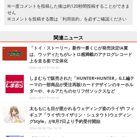
※一度コメントを投稿した後は約120秒間投稿することができま
せん
※コメントを投稿する際は
「利用規約」
を必ずご確認ください
関連ニュース
「トイ・ストーリー」新作一番くじが発売決定!A賞
は、ウッディたちがレトロ感満載のアナログレコード
上を走る姿で立体化
2026.08.07 Fri 03:40
しまむらで販売された「HUNTER×HUNTER」G.I.編テ
ーマの一部商品が受注再販!カードデザインのキーホル
ダーや、キルアたちのセリフ付ソックスなど
2026.08.07 Fri 02:00
太ももにも目が惹かれるウェディング姿のライザ! フィ
ギュア「ライザ(ライザリン・シュタウト)ウェディン
グStyle」が8月7日より予約受付開始
2026.08.06 Thu 10:15