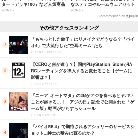
タートデッキ100」など人気商品
なステテコやルームウェアセット
が対象
2026.8.7
2026.8.7
Recommended by
その他アクセスランキング
「もちっとした餃子」はリメイクでどうなる？『バイ
オ4』で大流行した“空耳ミーム”たち
2022.6.16 Thu 10:00
【CEROと何が違う？】国内PlayStation StoreがIA
RCレーティングを導入すると変わること【ゲームに
影響は？】
2022.4.8 Fri 11:30
『ニーア オートマタ』の2Bがアジを食べるとヤバい
ことが起きる…！「アジの日」記念で公開された「ゲ
ーム飯」動画がひたすらシュール
2021.6.3 Thu 13:30
『バイオRE:4』で期待されるアシュリーのサービスシ
ョット…紳士の嗜みは蘇るのか？