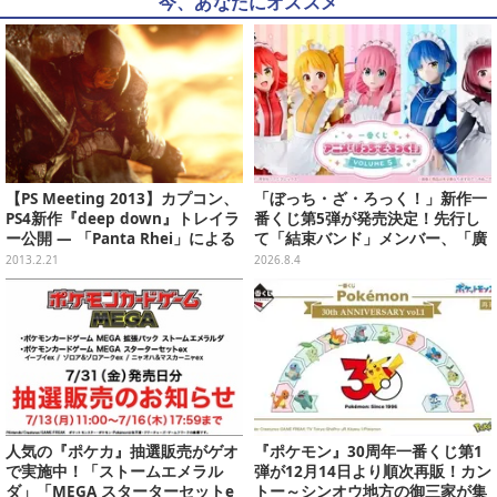
今、あなたにオススメ
【PS Meeting 2013】カプコン、
「ぼっち・ざ・ろっく！」新作一
PS4新作『deep down』トレイラ
番くじ第5弾が発売決定！先行し
ー公開 ― 「Panta Rhei」による
て「結束バンド」メンバー、「廣
高精細な世界をチェック
井きくり」のメイド衣装フィギュ
2013.2.21
2026.8.4
アを公開
人気の『ポケカ』抽選販売がゲオ
『ポケモン』30周年一番くじ第1
で実施中！「ストームエメラル
弾が12月14日より順次再販！カン
ダ」「MEGA スターターセットe
トー～シンオウ地方の御三家が集