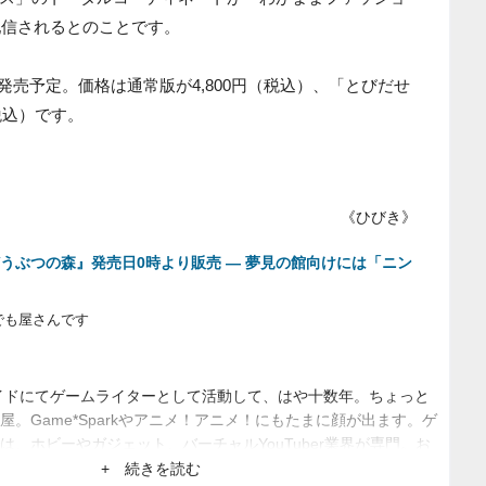
』に配信されるとのことです。
日発売予定。価格は通常版が4,800円（税込）、「とびだせ
（税込）です。
《ひびき》
びだせ どうぶつの森』発売日0時より販売 ― 夢見の館向けには「ニン
でも屋さんです
サイドにてゲームライターとして活動して、はや十数年。ちょっと
。Game*Sparkやアニメ！アニメ！にもたまに顔が出ます。ゲ
は、ホビーやガジェット、バーチャルYouTuber業界が専門。お
ます。
+ 続きを読む