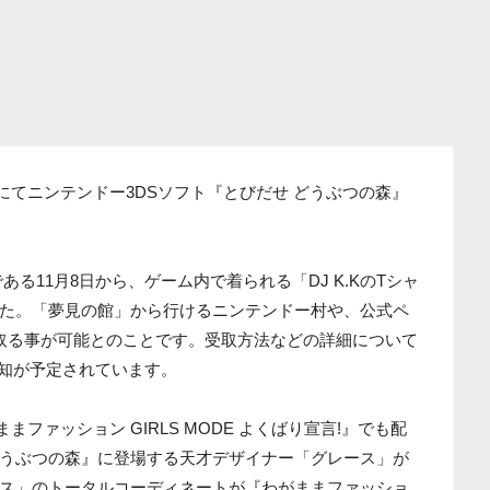
rectにてニンテンドー3DSソフト『とびだせ どうぶつの森』
る11月8日から、ゲーム内で着られる「DJ K.KのTシャ
た。「夢見の館」から行けるニンテンドー村や、公式ペ
取る事が可能とのことです。受取方法などの詳細について
て告知が予定されています。
ままファッション GIRLS MODE よくばり宣言!』でも配
うぶつの森』に登場する天才デザイナー「グレース」が
ス」のトータルコーディネートが『わがままファッショ