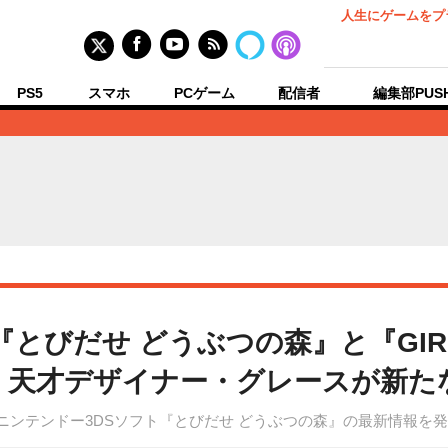
人生にゲームをプ
PS5
スマホ
PCゲーム
配信者
編集部PUS
ect】 『とびだせ どうぶつの森』と『GI
！天才デザイナー・グレースが新た
ectにてニンテンドー3DSソフト『とびだせ どうぶつの森』の最新情報