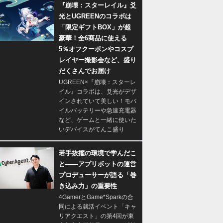
『崩壊：スターレイル』爻
光とUGREENのコラボは
「限定ギフトBOX」が超
豪華！全6商品に使える
5％オフクーポンやコスプ
レイヤー撮影会など、盛り
だくさんでお届け
UGREEN×『崩壊：スターレ
イル』コラボは、爻光がデザ
インされていて美しい！モバ
イルバッテリーや急速充電器
など、ゲームと一緒に使いた
いデバイスがてんこ盛り
若手抜擢の環境で学んだこ
と――アプリボットの運営
プロデューサーが語る「巻
き込み力」の重要性
4GamerとGame*Sparkの合
同による就活イベント「キャ
リアクエスト」の第4回が東