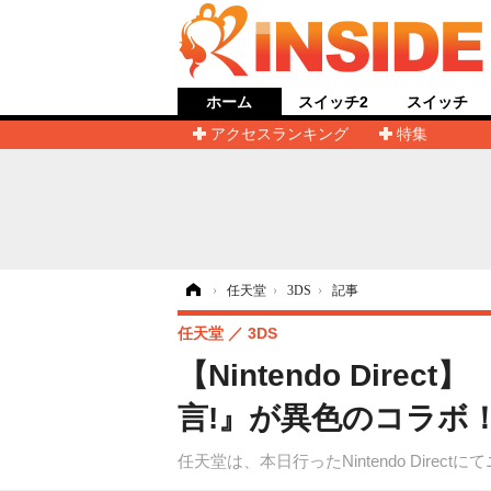
ホーム
スイッチ2
スイッチ
アクセスランキング
特集
ホーム
›
任天堂
›
3DS
›
記事
任天堂
3DS
【Nintendo Dir
言!』が異色のコラボ
任天堂は、本日行ったNintendo Dir