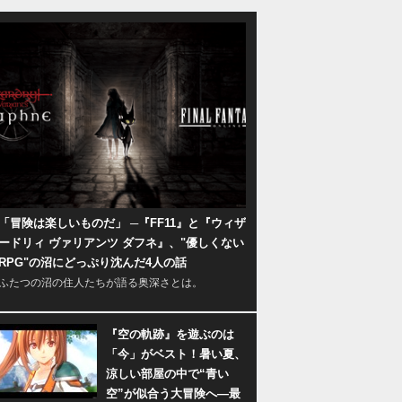
「冒険は楽しいものだ」 ─『FF11』と『ウィザ
ードリィ ヴァリアンツ ダフネ』、"優しくない
RPG"の沼にどっぷり沈んだ4人の話
ふたつの沼の住人たちが語る奥深さとは。
『空の軌跡』を遊ぶのは
「今」がベスト！暑い夏、
涼しい部屋の中で“青い
空”が似合う大冒険へ―最