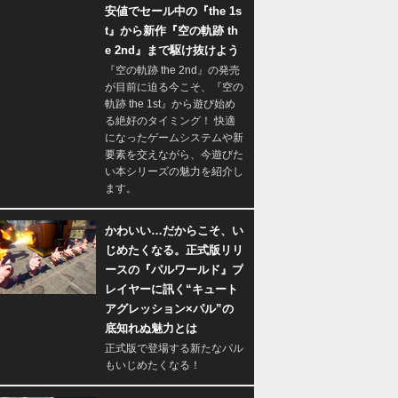
安値でセール中の『the 1s
t』から新作『空の軌跡 th
e 2nd』まで駆け抜けよう
『空の軌跡 the 2nd』の発売
が目前に迫る今こそ、『空の
軌跡 the 1st』から遊び始め
る絶好のタイミング！ 快適
になったゲームシステムや新
要素を交えながら、今遊びた
い本シリーズの魅力を紹介し
ます。
かわいい…だからこそ、い
じめたくなる。正式版リリ
ースの『パルワールド』プ
レイヤーに訊く“キュート
アグレッション×パル”の
底知れぬ魅力とは
正式版で登場する新たなパル
もいじめたくなる！