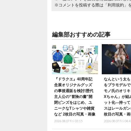
※コメントを投稿する際は
「利用規約」
編集部おすすめの記事
『ドラクエ』40周年記
なんという太もも
念展オリジナルグッズ
をプラモデルで
の事後通販を検討!歴代
モノ氏のオリキ
主人公の“冒険の書”開
Xちゃん」が組
閉ピンズをはじめ、ユ
ット化―持って
ニークなTシャツや雑貨
スはレールガン
など 2枚目の写真・画像
枚目の写真・画
2026.08.07 Fri 03:15
2026.08.07 Fri 04:4