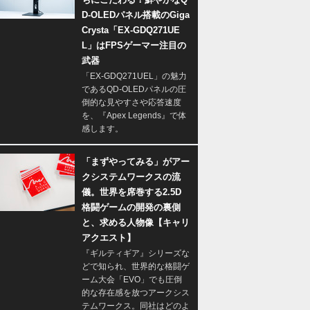
D-OLEDパネル搭載のGiga
Crysta「EX-GDQ271UE
L」はFPSゲーマー注目の
武器
「EX-GDQ271UEL」の魅力
であるQD-OLEDパネルの圧
倒的な見やすさや応答速度
を、『Apex Legends』で体
感します。
「まずやってみる」がアー
クシステムワークスの流
儀。世界を席巻する2.5D
格闘ゲームの開発の裏側
と、求める人物像【キャリ
アクエスト】
『ギルティギア』シリーズな
どで知られ、世界的な格闘ゲ
ーム大会「EVO」でも圧倒
的な存在感を放つアークシス
テムワークス。同社はどのよ