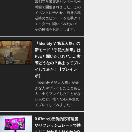
京都立産業貿易センター浜松
町館で開催されました。この
イベントに合わせ、自身の就
活時のエピソードを若手クリ
エイターに聞いてみたので、
その模様をお届けします。
『Identity V 第五人格』の
新モード「手記の加筆」は
PvEと聞いたけれど……実
際どうなの？集まってプレ
イしてみた！【プレイレ
ポ】
『Identity V 第五人格』が好
きな人やプレイしたことある
人、全くプレイしたことがな
い人など、様々な4人を集め
てプレイしてみました！
0.03msの圧倒的応答速度
やリフレッシュレートで勝
ちにこだわる！鮮やかなQ