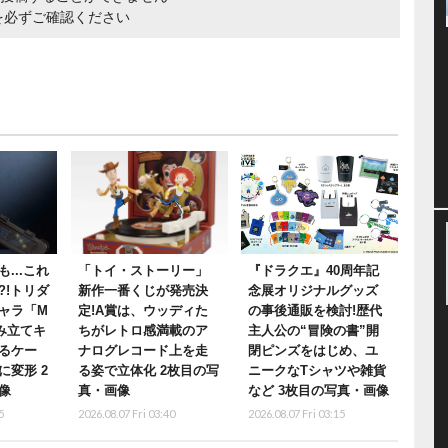
を必ずご確認ください
...これ
「トイ・ストーリー」
『ドラクエ』40周年記
?!トリダ
新作一番くじが発売決
念展オリジナルグッズ
ャラ「M
定!A賞は、ウッディた
の事後通販を検討!歴代
み立てキ
ちがレトロ感満載のア
主人公の“冒険の書”開
るケー
ナログレコード上を走
閉ピンズをはじめ、ユ
に変形 2
る姿で立体化 2枚目の写
ニークなTシャツや雑貨
像
真・画像
など 3枚目の写真・画像
5
2026.08.07 Fri 03:40
2026.08.07 Fri 03:15