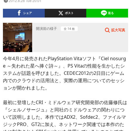
2012.8.28 Tue 20:01
シェア
ポスト
送る
開演前の様子
全 14 枚
拡大写真
今年4月に発売されたPlayStation Vitaソフト『Ciel nosurg
e ～失われた星へ捧ぐ詩～』、PS Vitaの性能を生かしたシ
ステムが話題を呼びました。CEDEC2012の2日目にゲーム
内でのクラウドの活用法と、実際の運用についてのセッシ
ョンが開かれました。
最初に登壇したCRI・ミドルウェア研究開発部の佐藤修氏は
『シェルノサージュ』と同社のミドルウェアの関わりにつ
いて説明しました。本作ではADX2、Sofdec2、ファイルマ
ジックPRO、GT2に加え、ネットワーク関連では本作のた