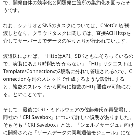
で、開発自体の効率化と問題発生箇所の集約化を図ったそ
うです。
なお、シナリオとSNSのタスクについては、CNetCeilが橋
渡しとなり、クラウドタスクに関しては、直接ACHHttpを
介してサーバーまでデータのやりとりが行われています。
渡邉氏によれば、「HttpはAPI、SDKともにそろっているの
で、実装にあまり時間がかからない」「Http リクエストは
Template/Connectionの2段階に分れて管理されるので、C
onnectionを別のスレッドで作成するような設計にする
と、複数のスレッドから同時に複数のHttp通信が可能にな
る。とのことです。
そして、最後にCRI・ミドルウェアの佐藤修氏が再登場し、
同社の「CRI Savebox」について詳しい説明がありました。
そもそも「CRI Savebox」とは、『シェルノサージュ』向け
に開発された「ゲームデータの同期通信モジュール」にな