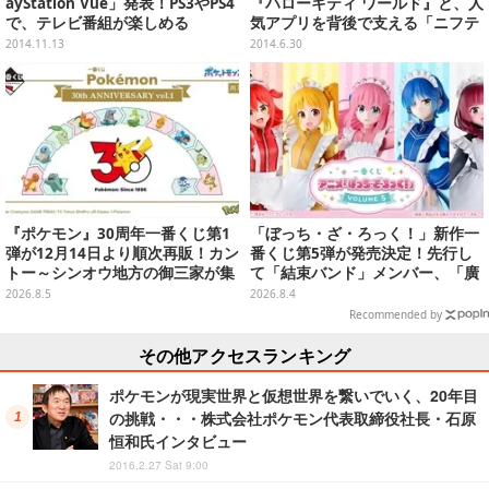
ayStation Vue」発表！PS3やPS4
『ハローキティ ワールド』と、人
で、テレビ番組が楽しめる
気アプリを背後で支える「ニフテ
ィクラウド mobile backend」の
2014.11.13
2014.6.30
取り組みとは
『ポケモン』30周年一番くじ第1
「ぼっち・ざ・ろっく！」新作一
弾が12月14日より順次再販！カン
番くじ第5弾が発売決定！先行し
トー～シンオウ地方の御三家が集
て「結束バンド」メンバー、「廣
まった時計、ぬいぐるみなど記念
井きくり」のメイド衣装フィギュ
2026.8.5
2026.8.4
グッズ盛りだくさん
アを公開
Recommended by
その他アクセスランキング
ポケモンが現実世界と仮想世界を繋いでいく、20年目
の挑戦・・・株式会社ポケモン代表取締役社長・石原
恒和氏インタビュー
2016.2.27 Sat 9:00