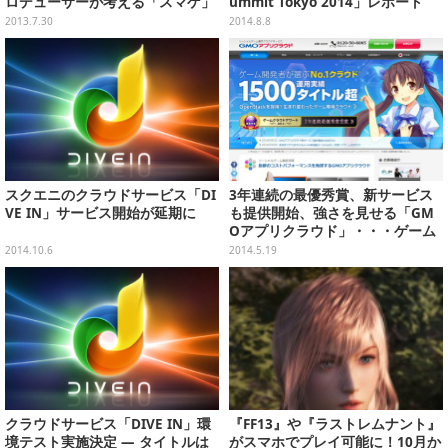
ロデューサーが考える「スマゲ」
ummit Tokyo 2014」レポート
の未来
2013.7.30
2014.8.8
スクエニのクラウドサービス「DI
3年連続の最優秀賞、新サービス
VE IN」サービス開始が延期に
も提供開始、強さを見せる「GM
Oアプリクラウド」・・・ゲーム
クラウドアワード2014受賞記念イ
2014.10.6
2014.5.19
ンタビュー
クラウドサービス「DIVE IN」環
『FF13』や『ラストレムナント』
境テスト実施決定 ― タイトルは
がスマホでプレイ可能に！10月か