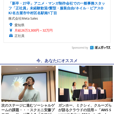
「新卒・27卒」アニメ・マンガ制作会社での一般事務スタッ
フ「正社員」未経験歓迎/髪型・服装自由/ネイル・ピアスO
K/名古屋市中村区名駅南1丁目
株式会社Meta Sales
愛知県
月給26万3,300円～32万円
正社員
Sponsored by
今、あなたにオススメ
次のステージに進むソーシャルゲ
ガンホー、ミクシィ、クルーズら
ームの課題・・・スクエニ安藤プ
が語るクラウドの活用～「AWS S