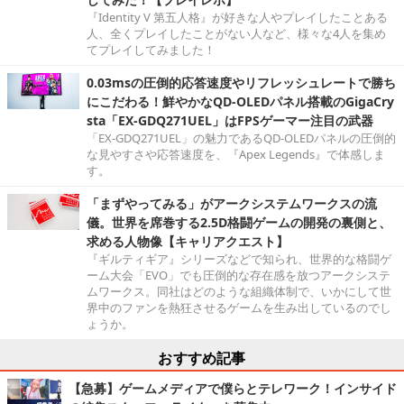
『Identity V 第五人格』が好きな人やプレイしたことある
人、全くプレイしたことがない人など、様々な4人を集め
てプレイしてみました！
0.03msの圧倒的応答速度やリフレッシュレートで勝ち
にこだわる！鮮やかなQD-OLEDパネル搭載のGigaCry
sta「EX-GDQ271UEL」はFPSゲーマー注目の武器
「EX-GDQ271UEL」の魅力であるQD-OLEDパネルの圧倒的
な見やすさや応答速度を、『Apex Legends』で体感しま
す。
「まずやってみる」がアークシステムワークスの流
儀。世界を席巻する2.5D格闘ゲームの開発の裏側と、
求める人物像【キャリアクエスト】
『ギルティギア』シリーズなどで知られ、世界的な格闘ゲ
ーム大会「EVO」でも圧倒的な存在感を放つアークシステ
ムワークス。同社はどのような組織体制で、いかにして世
界中のファンを熱狂させるゲームを生み出しているのでし
ょうか。
おすすめ記事
【急募】ゲームメディアで僕らとテレワーク！インサイド