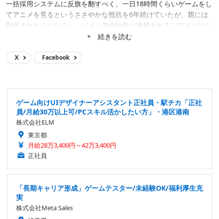
一括採用システムに反旗を翻すべく、一日18時間くらいゲームをし
てアニメを見るというささやかな抵抗を6年続けていたが、親には
勘当されそうになるし、バイト先の社長は逮捕されるしでインサイ
ド編集部に無気力バイトとして転がり込む。 偶然も重なって2017
+ 続きを読む
年にゲームメディアの統括となり、ポジションが空位になっていた
Game*Sparkの編集長的ポジションに就くも、ちょっとしたハプニ
X
Facebook
ングもあって2022年7月をもって編集長の席を譲る。 夢はイードの
ゲームメディア群を日本のゲーム業界で一目置かれる存在にするこ
と、ゲームやアニメを自分達で出すこと（ウィザードリィでちょっ
と実現）、日本武道館でライブすること、グラストンベリーのヘッ
ゲーム向けUIデザイナーアシスタント正社員・駅チカ「正社
ドライナーになること……など。
員/月給30万以上可/PCスキル活かしたい方」・港区港南
株式会社ELM
東京都
月給28万3,400円～42万3,400円
正社員
「長期キャリア形成」ゲームテスター/未経験OK/福利厚生充
実
株式会社Meta Sales