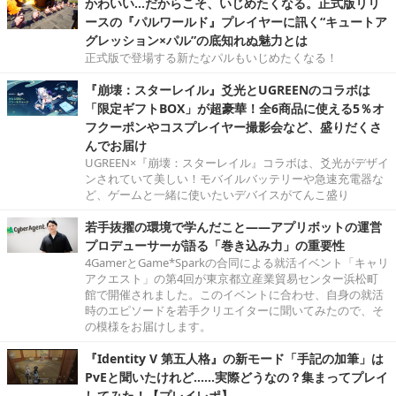
かわいい…だからこそ、いじめたくなる。正式版リリ
ースの『パルワールド』プレイヤーに訊く“キュートア
グレッション×パル”の底知れぬ魅力とは
正式版で登場する新たなパルもいじめたくなる！
『崩壊：スターレイル』爻光とUGREENのコラボは
「限定ギフトBOX」が超豪華！全6商品に使える5％オ
フクーポンやコスプレイヤー撮影会など、盛りだくさ
んでお届け
UGREEN×『崩壊：スターレイル』コラボは、爻光がデザイ
ンされていて美しい！モバイルバッテリーや急速充電器な
ど、ゲームと一緒に使いたいデバイスがてんこ盛り
若手抜擢の環境で学んだこと――アプリボットの運営
プロデューサーが語る「巻き込み力」の重要性
4GamerとGame*Sparkの合同による就活イベント「キャリ
アクエスト」の第4回が東京都立産業貿易センター浜松町
館で開催されました。このイベントに合わせ、自身の就活
時のエピソードを若手クリエイターに聞いてみたので、そ
の模様をお届けします。
『Identity V 第五人格』の新モード「手記の加筆」は
PvEと聞いたけれど……実際どうなの？集まってプレイ
してみた！【プレイレポ】