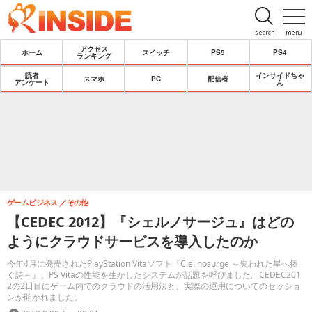
search
menu
アクセス
ホーム
スイッチ
PS5
PS4
ランキング
読者
インサイドちゃ
スマホ
PC
配信者
アンケート
ん
ゲームビジネス
その他
【CEDEC 2012】『シェルノサージュ』はどの
ようにクラウドサービスを導入したのか
今年4月に発売されたPlayStation Vitaソフト『Ciel nosurge ～失われた星へ捧
ぐ詩～』、PS Vitaの性能を生かしたシステムが話題を呼びました。CEDEC201
2の2日目にゲーム内でのクラウドの活用法と、実際の運用についてのセッショ
ンが開かれました。