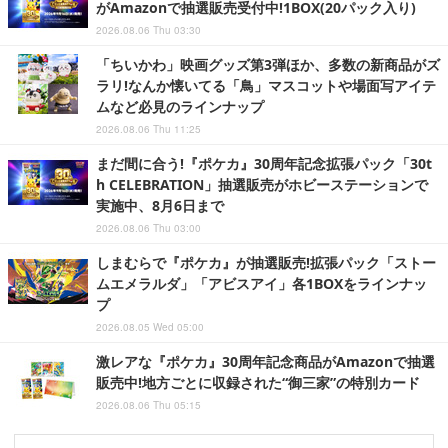
がAmazonで抽選販売受付中!1BOX(20パック入り)
2026.08.06 Thu 03:30
「ちいかわ」映画グッズ第3弾ほか、多数の新商品がズ
ラリ!なんか懐いてる「鳥」マスコットや場面写アイテ
ムなど必見のラインナップ
2026.08.06 Thu 11:25
まだ間に合う!『ポケカ』30周年記念拡張パック「30t
h CELEBRATION」抽選販売がホビーステーションで
実施中、8月6日まで
2026.08.06 Thu 03:00
しまむらで『ポケカ』が抽選販売!拡張パック「ストー
ムエメラルダ」「アビスアイ」各1BOXをラインナッ
プ
2026.08.05 Wed 05:00
激レアな『ポケカ』30周年記念商品がAmazonで抽選
販売中!地方ごとに収録された“御三家”の特別カード
2026.08.06 Thu 05:15