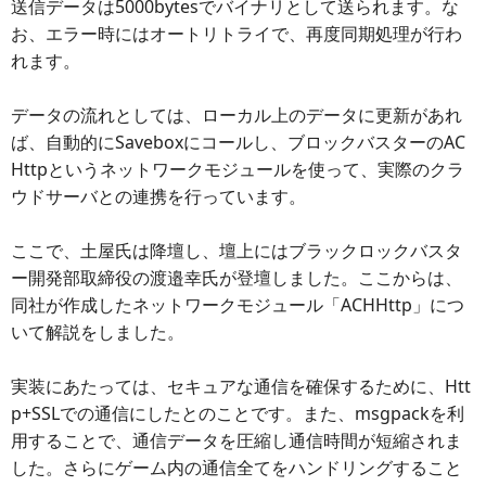
送信データは5000bytesでバイナリとして送られます。な
お、エラー時にはオートリトライで、再度同期処理が行わ
れます。
データの流れとしては、ローカル上のデータに更新があれ
ば、自動的にSaveboxにコールし、ブロックバスターのAC
Httpというネットワークモジュールを使って、実際のクラ
ウドサーバとの連携を行っています。
ここで、土屋氏は降壇し、壇上にはブラックロックバスタ
ー開発部取締役の渡邉幸氏が登壇しました。ここからは、
同社が作成したネットワークモジュール「ACHHttp」につ
いて解説をしました。
実装にあたっては、セキュアな通信を確保するために、Htt
p+SSLでの通信にしたとのことです。また、msgpackを利
用することで、通信データを圧縮し通信時間が短縮されま
した。さらにゲーム内の通信全てをハンドリングすること