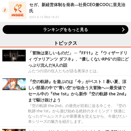
セガ、新経営体制を発表―社長CEO兼COOに里見治
氏
2007.6.13 Wed 16:47
ランキングをもっと見る
トピックス
「冒険は楽しいものだ」 ─『FF11』と『ウィザードリ
ィ ヴァリアンツ ダフネ』、"優しくないRPG"の沼にど
っぷり沈んだ4人の話
ふたつの沼の住人たちが語る奥深さとは。
『空の軌跡』を遊ぶのは「今」がベスト！暑い夏、涼
しい部屋の中で“青い空”が似合う大冒険へ―最安値で
セール中の『the 1st』から新作『空の軌跡 the 2nd』
まで駆け抜けよう
『空の軌跡 the 2nd』の発売が目前に迫る今こそ、『空の
軌跡 the 1st』から遊び始める絶好のタイミング！ 快適に
なったゲームシステムや新要素を交えながら、今遊びたい
本シリーズの魅力を紹介します。