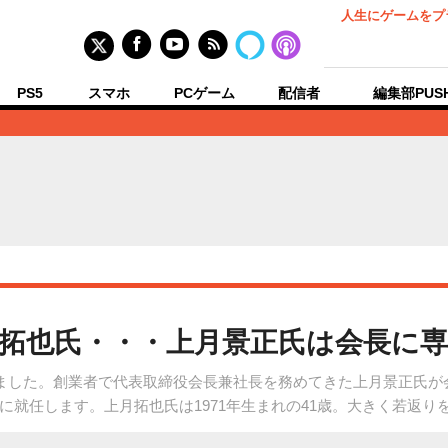
人生にゲームをプ
PS5
スマホ
PCゲーム
配信者
編集部PUS
拓也氏・・・上月景正氏は会長に専
しました。創業者で代表取締役会長兼社長を務めてきた上月景正氏
に就任します。上月拓也氏は1971年生まれの41歳。大きく若返り