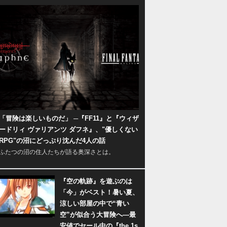
「冒険は楽しいものだ」 ─『FF11』と『ウィザ
ードリィ ヴァリアンツ ダフネ』、"優しくない
RPG"の沼にどっぷり沈んだ4人の話
ふたつの沼の住人たちが語る奥深さとは。
『空の軌跡』を遊ぶのは
「今」がベスト！暑い夏、
涼しい部屋の中で“青い
空”が似合う大冒険へ―最
安値でセール中の『the 1s