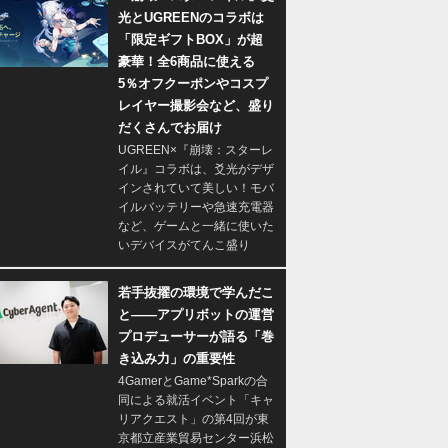
光とUGREENのコラボは
「限定ギフトBOX」が超
豪華！全6商品に使える
5％オフクーポンやコスプ
レイヤー撮影会など、盛り
だくさんでお届け
UGREEN×『崩壊：スターレ
イル』コラボは、爻光がデザ
インされていて美しい！モバ
イルバッテリーや急速充電器
など、ゲームと一緒に使いた
いデバイスがてんこ盛り
若手抜擢の環境で学んだこ
と――アプリボットの運営
プロデューサーが語る「巻
き込み力」の重要性
4GamerとGame*Sparkの合
同による就活イベント「キャ
リアクエスト」の第4回が東
京都立産業貿易センター浜松