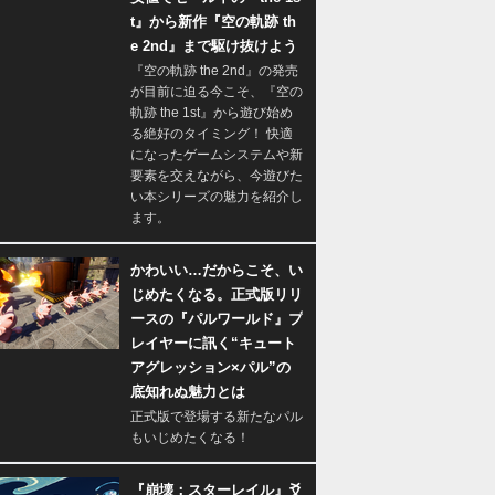
t』から新作『空の軌跡 th
e 2nd』まで駆け抜けよう
『空の軌跡 the 2nd』の発売
が目前に迫る今こそ、『空の
軌跡 the 1st』から遊び始め
る絶好のタイミング！ 快適
になったゲームシステムや新
要素を交えながら、今遊びた
い本シリーズの魅力を紹介し
ます。
かわいい…だからこそ、い
じめたくなる。正式版リリ
ースの『パルワールド』プ
レイヤーに訊く“キュート
アグレッション×パル”の
底知れぬ魅力とは
正式版で登場する新たなパル
もいじめたくなる！
『崩壊：スターレイル』爻