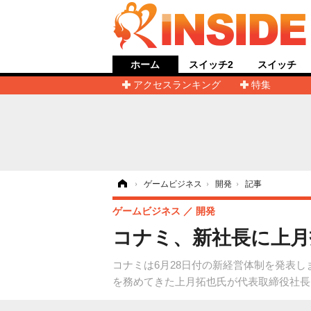
ホーム
スイッチ2
スイッチ
アクセスランキング
特集
ホーム
›
ゲームビジネス
›
開発
›
記事
ゲームビジネス
開発
コナミ、新社長に上月
コナミは6月28日付の新経営体制を発表
を務めてきた上月拓也氏が代表取締役社長