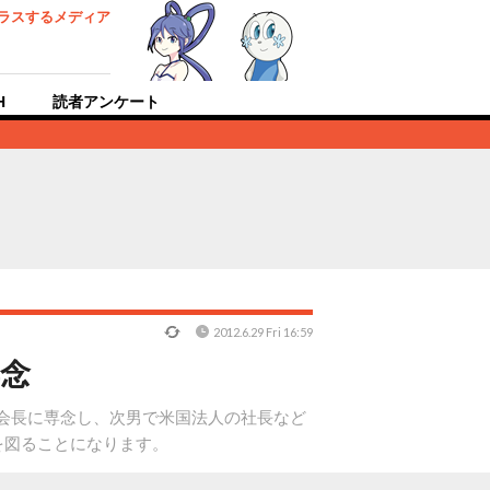
ラスするメディア
H
読者アンケート
2012.6.29 Fri 16:59
念
が会長に専念し、次男で米国法人の社長など
を図ることになります。