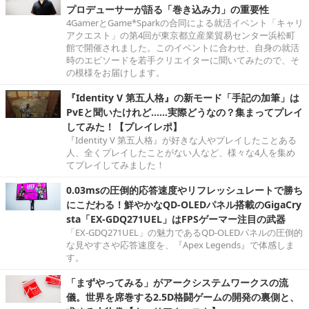
プロデューサーが語る「巻き込み力」の重要性
4GamerとGame*Sparkの合同による就活イベント「キャリ
アクエスト」の第4回が東京都立産業貿易センター浜松町
館で開催されました。このイベントに合わせ、自身の就活
時のエピソードを若手クリエイターに聞いてみたので、そ
の模様をお届けします。
『Identity V 第五人格』の新モード「手記の加筆」は
PvEと聞いたけれど……実際どうなの？集まってプレイ
してみた！【プレイレポ】
『Identity V 第五人格』が好きな人やプレイしたことある
人、全くプレイしたことがない人など、様々な4人を集め
てプレイしてみました！
0.03msの圧倒的応答速度やリフレッシュレートで勝ち
にこだわる！鮮やかなQD-OLEDパネル搭載のGigaCry
sta「EX-GDQ271UEL」はFPSゲーマー注目の武器
「EX-GDQ271UEL」の魅力であるQD-OLEDパネルの圧倒的
な見やすさや応答速度を、『Apex Legends』で体感しま
す。
「まずやってみる」がアークシステムワークスの流
儀。世界を席巻する2.5D格闘ゲームの開発の裏側と、