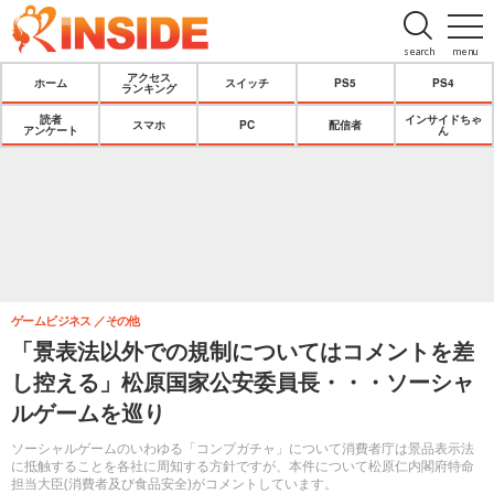
search
menu
アクセス
ホーム
スイッチ
PS5
PS4
ランキング
読者
インサイドちゃ
スマホ
PC
配信者
アンケート
ん
ゲームビジネス
その他
「景表法以外での規制についてはコメントを差
し控える」松原国家公安委員長・・・ソーシャ
ルゲームを巡り
ソーシャルゲームのいわゆる「コンプガチャ」について消費者庁は景品表示法
に抵触することを各社に周知する方針ですが、本件について松原仁内閣府特命
担当大臣(消費者及び食品安全)がコメントしています。