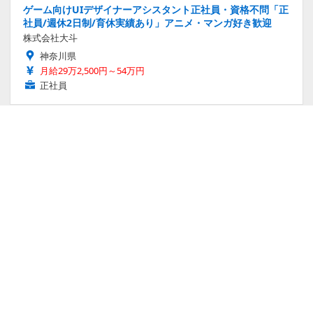
ゲーム向けUIデザイナーアシスタント正社員・資格不問「正
社員/週休2日制/育休実績あり」アニメ・マンガ好き歓迎
株式会社大斗
神奈川県
月給29万2,500円～54万円
正社員
AIテストエンジニア・アニメ・マンガ好き歓迎・残業少なめ
「正社員/育休実績あり」・年間休日125日
株式会社enrich technology
大阪府
月給27万5,700円～55万円
正社員
ゲームプログラマー
株式会社サムライ・ソフト
東京都
月給28万円～32万円