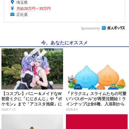
埼玉県
月給28万円～35万円
正社員
Sponsored by
今、あなたにオススメ
【コスプレ】バニー＆メイドなW
『ドラクエ』スライムたちの可愛
初音ミクに「にじさんじ」や『ポ
い“バスボール”が再受注開始！ラ
ケモン』まで「アコスタ池袋」に
インナップは全6種、入浴剤から
集った美麗レイヤー13選【写真60
モンスターのフィギュアが出てく
2026.7.13
2026.8.5
枚】
る