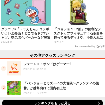
グラニフ×「ドラえもん」コラボ
「ジョジョ 1・2部」の便利なデ
いよいよ発売！どこでもドアTシ
スクトップフィギュア！石仮面を
ャツ、空気ほうパーカーなど豊富
持って座るディオや、小物入れに
なデザイン
なるツェペリなどズラリ
2026.8.11
2026.8.9
Recommended by
その他アクセスランキング
ジェームス・ボンドはゲーマー?
2007.11.6 Tue 12:13
『バンジョーとカズーイの大冒険〜グランティの復
讐』が携帯向けに国内初上陸
2007.11.1 Thu 22:57
ランキングをもっと見る