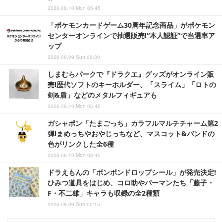
2026.08.10 Mon 05:45
「ポケモンカードゲーム30周年記念商品」がポケモン
センターオンラインで抽選販売!“本人認証”で当選率ア
ップ
2026.08.09 Sun 09:30
しまむらパークで『ドラクエ』グッズがオンライン販
売!歴代ソフトのキーホルダー、「スライム」「ロトの
剣&盾」などのメタルフィギュアも
2026.08.10 Mon 05:45
ガシャポン「たまごっち」カラフルマルチチャーム第2
弾!まめっちやおやじっちなど、マスコット&バンドの
色がリンクした全6種
2026.08.10 Mon 03:45
ドラえもんの「ボンボンドロップシール」が発売決定!
ひみつ道具をはじめ、コロ助やパーマンたち「藤子・
F・不二雄」キャラも収録の全2種類
2026.08.09 Sun 05:15