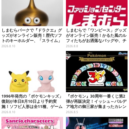
しまむらパークで『ドラクエ』グ
しまむらで「ワンピース」グッズ
ッズがオンライン販売！歴代ソフ
がオンライン販売！かるた風のル
トのキーホルダー、「スライム」
フィたちがお洒落なバッグや、チ
「ロトの剣&盾」などのメタルフ
ョッパーが可愛いサンダルも
2026.8.10
2026.8.8
ィギュアも
1996年発売の「ポケモンキッズ」
『ポケモン』30周年一番くじ第2
復刻が本日8月10日より予約実
弾が再販決定！イッシュ～パルデ
施！ソフビ人形は全11種、ゲーム
ア地方の御三家が集まったカレン
ボーイ風パッケージにも注目
ダー、ぬいぐるみなど記念グッズ
2026.8.10
2026.8.5
盛りだくさん