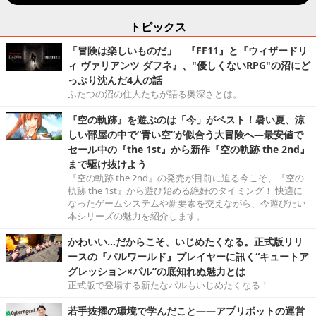
トピックス
「冒険は楽しいものだ」 ─『FF11』と『ウィザードリ
ィ ヴァリアンツ ダフネ』、"優しくないRPG"の沼にど
っぷり沈んだ4人の話
ふたつの沼の住人たちが語る奥深さとは。
『空の軌跡』を遊ぶのは「今」がベスト！暑い夏、涼
しい部屋の中で“青い空”が似合う大冒険へ―最安値で
セール中の『the 1st』から新作『空の軌跡 the 2nd』
まで駆け抜けよう
『空の軌跡 the 2nd』の発売が目前に迫る今こそ、『空の
軌跡 the 1st』から遊び始める絶好のタイミング！ 快適に
なったゲームシステムや新要素を交えながら、今遊びたい
本シリーズの魅力を紹介します。
かわいい…だからこそ、いじめたくなる。正式版リリ
ースの『パルワールド』プレイヤーに訊く“キュートア
グレッション×パル”の底知れぬ魅力とは
正式版で登場する新たなパルもいじめたくなる！
若手抜擢の環境で学んだこと――アプリボットの運営