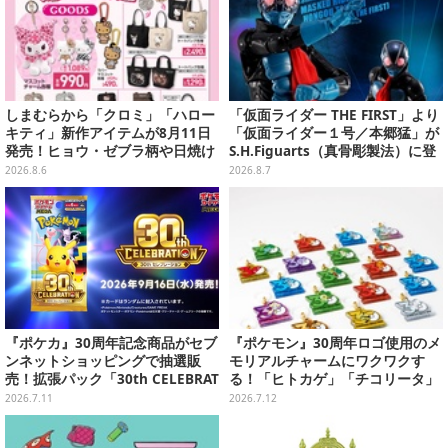
しまむらから「クロミ」「ハロー
「仮面ライダー THE FIRST」より
キティ」新作アイテムが8月11日
「仮面ライダー１号／本郷猛」が
発売！ヒョウ・ゼブラ柄や日焼け
S.H.Figuarts（真骨彫製法）に登
デザインの可愛い雑貨・アパレル
場！8月18日より予約受付開始
2026.8.6
2026.8.7
など多数
『ポケカ』30周年記念商品がセブ
『ポケモン』30周年ロゴ使用のメ
ンネットショッピングで抽選販
モリアルチャームにワクワクす
売！拡張パック「30th CELEBRAT
る！「ヒトカゲ」「チコリータ」
ION」と「エーフィ・ブラッキー
たち御三家や、幻のポケモンも揃
2026.7.11
2026.7.12
セット」が対象
えた全20種