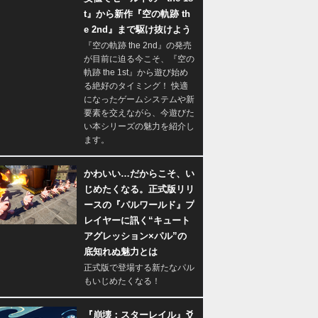
t』から新作『空の軌跡 th
e 2nd』まで駆け抜けよう
『空の軌跡 the 2nd』の発売
が目前に迫る今こそ、『空の
軌跡 the 1st』から遊び始め
る絶好のタイミング！ 快適
になったゲームシステムや新
要素を交えながら、今遊びた
い本シリーズの魅力を紹介し
ます。
かわいい…だからこそ、い
じめたくなる。正式版リリ
ースの『パルワールド』プ
レイヤーに訊く“キュート
アグレッション×パル”の
底知れぬ魅力とは
正式版で登場する新たなパル
もいじめたくなる！
『崩壊：スターレイル』爻