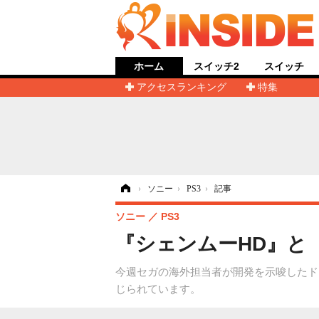
ホーム
スイッチ2
スイッチ
アクセスランキング
特集
ホーム
›
ソニー
›
PS3
›
記事
ソニー
PS3
『シェンムーHD』と『
今週セガの海外担当者が開発を示唆したドリー
じられています。