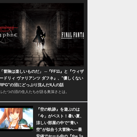
「冒険は楽しいものだ」 ─『FF11』と『ウィザ
ードリィ ヴァリアンツ ダフネ』、"優しくない
RPG"の沼にどっぷり沈んだ4人の話
ふたつの沼の住人たちが語る奥深さとは。
『空の軌跡』を遊ぶのは
「今」がベスト！暑い夏、
涼しい部屋の中で“青い
空”が似合う大冒険へ―最
安値でセール中の『the 1s