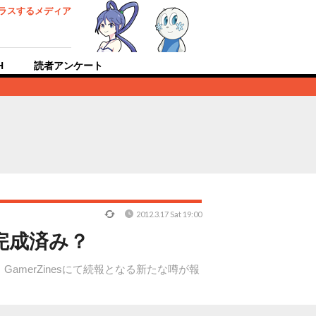
ラスするメディア
H
読者アンケート
2012.3.17 Sat 19:00
完成済み？
amerZinesにて続報となる新たな噂が報