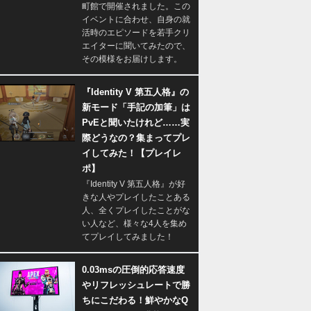
町館で開催されました。この
イベントに合わせ、自身の就
活時のエピソードを若手クリ
エイターに聞いてみたので、
その模様をお届けします。
『Identity V 第五人格』の
新モード「手記の加筆」は
PvEと聞いたけれど……実
際どうなの？集まってプレ
イしてみた！【プレイレ
ポ】
『Identity V 第五人格』が好
きな人やプレイしたことある
人、全くプレイしたことがな
い人など、様々な4人を集め
てプレイしてみました！
0.03msの圧倒的応答速度
やリフレッシュレートで勝
ちにこだわる！鮮やかなQ