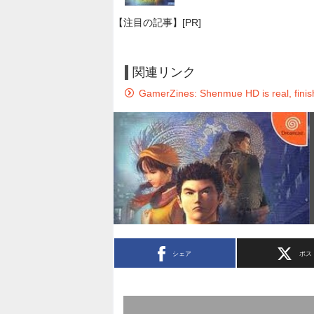
【注目の記事】[PR]
関連リンク
GamerZines: Shenmue HD is real, finishe
シェア
ポス