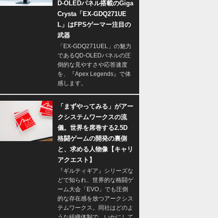
D-OLEDパネル搭載のGiga
Crysta「EX-GDQ271UE
L」はFPSゲーマー注目の
武器
「EX-GDQ271UEL」の魅力
であるQD-OLEDパネルの圧
倒的な見やすさや応答速度
を、『Apex Legends』で体
感します。
「まずやってみる」がアー
クシステムワークスの流
儀。世界を席巻する2.5D
格闘ゲームの開発の裏側
と、求める人物像【キャリ
アクエスト】
『ギルティギア』シリーズな
どで知られ、世界的な格闘ゲ
ーム大会「EVO」でも圧倒
的な存在感を放つアークシス
テムワークス。同社はどのよ
うな組織体制で、いかにして