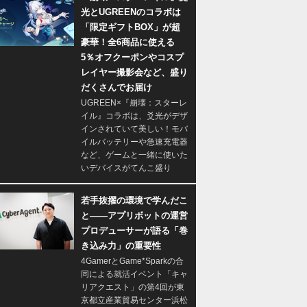
光とUGREENのコラボは
「限定ギフトBOX」が超
豪華！全6商品に使える
5％オフクーポンやコスプ
レイヤー撮影会など、盛り
だくさんでお届け
UGREEN×『崩壊：スターレ
イル』コラボは、爻光がデザ
インされていて美しい！モバ
イルバッテリーや急速充電器
など、ゲームと一緒に使いた
いデバイスがてんこ盛り
若手抜擢の環境で学んだこ
と――アプリボットの運営
プロデューサーが語る「巻
き込み力」の重要性
4GamerとGame*Sparkの合
同による就活イベント「キャ
リアクエスト」の第4回が東
京都立産業貿易センター浜松