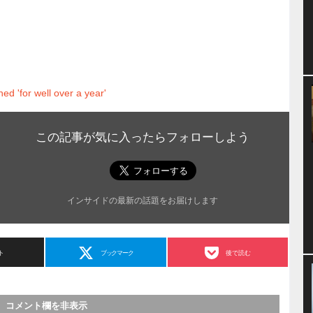
d 'for well over a year'
この記事が気に入ったらフォローしよう
インサイドの最新の話題をお届けします
ト
ブックマーク
後で読む
コメント欄を非表示