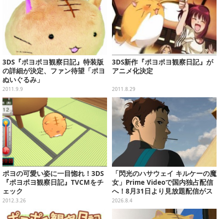
3DS『ポヨポヨ観察日記』特装版
3DS新作『ポヨポヨ観察日記』が
の詳細が決定、ファン待望「ポヨ
アニメ化決定
ぬいぐるみ」
2011.9.9
2011.8.29
ポヨの可愛い姿に一目惚れ！3DS
「閃光のハサウェイ キルケーの魔
『ポヨポヨ観察日記』TVCMをチ
女」Prime Videoで国内独占配信
ェック
へ！8月31日より見放題配信がス
タート
2012.3.26
2026.8.4