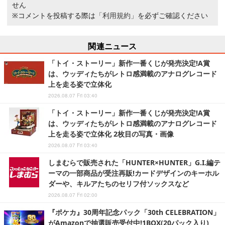
せん
※コメントを投稿する際は
「利用規約」
を必ずご確認ください
関連ニュース
「トイ・ストーリー」新作一番くじが発売決定!A賞
は、ウッディたちがレトロ感満載のアナログレコード
上を走る姿で立体化
2026.08.07 Fri 03:40
「トイ・ストーリー」新作一番くじが発売決定!A賞
は、ウッディたちがレトロ感満載のアナログレコード
上を走る姿で立体化 2枚目の写真・画像
2026.08.07 Fri 03:40
しまむらで販売された「HUNTER×HUNTER」G.I.編テ
ーマの一部商品が受注再販!カードデザインのキーホル
ダーや、キルアたちのセリフ付ソックスなど
2026.08.07 Fri 02:00
『ポケカ』30周年記念パック「30th CELEBRATION」
がAmazonで抽選販売受付中!1BOX(20パック入り)