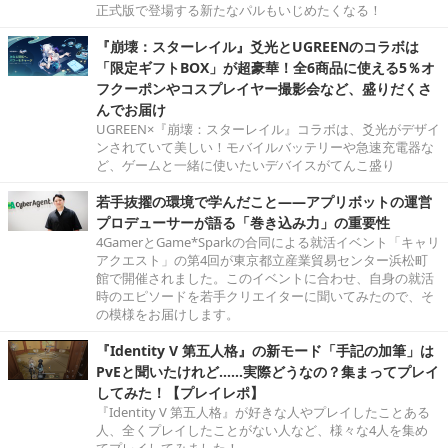
正式版で登場する新たなパルもいじめたくなる！
『崩壊：スターレイル』爻光とUGREENのコラボは
「限定ギフトBOX」が超豪華！全6商品に使える5％オ
フクーポンやコスプレイヤー撮影会など、盛りだくさ
んでお届け
UGREEN×『崩壊：スターレイル』コラボは、爻光がデザイ
ンされていて美しい！モバイルバッテリーや急速充電器な
ど、ゲームと一緒に使いたいデバイスがてんこ盛り
若手抜擢の環境で学んだこと――アプリボットの運営
プロデューサーが語る「巻き込み力」の重要性
4GamerとGame*Sparkの合同による就活イベント「キャリ
アクエスト」の第4回が東京都立産業貿易センター浜松町
館で開催されました。このイベントに合わせ、自身の就活
時のエピソードを若手クリエイターに聞いてみたので、そ
の模様をお届けします。
『Identity V 第五人格』の新モード「手記の加筆」は
PvEと聞いたけれど……実際どうなの？集まってプレイ
してみた！【プレイレポ】
『Identity V 第五人格』が好きな人やプレイしたことある
人、全くプレイしたことがない人など、様々な4人を集め
てプレイしてみました！