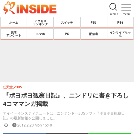
search
menu
アクセス
ホーム
スイッチ
PS5
PS4
ランキング
読者
インサイドちゃ
スマホ
PC
配信者
アンケート
ん
任天堂
3DS
『ポヨポヨ観察日記』、ニンドリに書き下ろし
4コママンガ掲載
アイイーインスティテュートは、ニンテンドー3DSソフト『ポヨポヨ観察日
記』の最新情報を公開しました。
2012.2.20 Mon 15:40