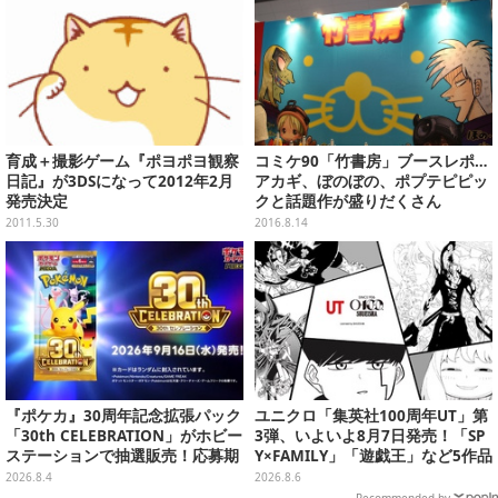
育成＋撮影ゲーム『ポヨポヨ観察
コミケ90「竹書房」ブースレポ…
日記』が3DSになって2012年2月
アカギ、ぼのぼの、ポプテピピッ
発売決定
クと話題作が盛りだくさん
2011.5.30
2016.8.14
『ポケカ』30周年記念拡張パック
ユニクロ「集英社100周年UT」第
「30th CELEBRATION」がホビー
3弾、いよいよ8月7日発売！「SP
ステーションで抽選販売！応募期
Y×FAMILY」「遊戯王」など5作品
間は8月6日23時59分まで
をデザイン
2026.8.4
2026.8.6
Recommended by