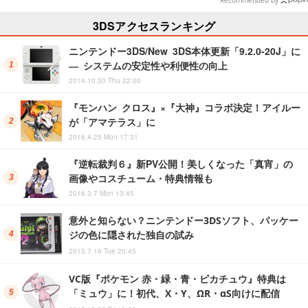
3DSアクセスランキング
ニンテンドー3DS/New 3DS本体更新「9.2.0-20J」に
― システムの安定性や利便性の向上
2014.10.30 Thu 22:00
『モンハン クロス』×『大神』コラボ決定！アイルー
が「アマテラス」に
2016.4.25 Mon 17:31
『逆転裁判６』新PV公開！美しくなった「真宵」の
画像やコスチューム・特典情報も
2016.3.7 Mon 13:45
意外と知らない？ニンテンドー3DSソフト、パッケー
ジの色に隠された独自の試み
2013.7.16 Tue 20:45
VC版『ポケモン 赤・緑・青・ピカチュウ』特典は
「ミュウ」に！初代、X・Y、ΩR・αS向けに配信