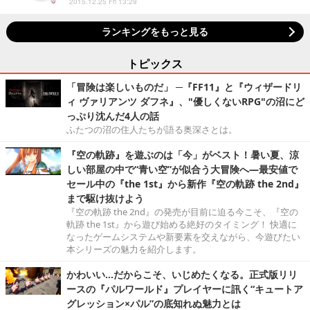
2015.12.25 Fri 13:29
ランキングをもっと見る
トピックス
「冒険は楽しいものだ」 ─『FF11』と『ウィザードリ
ィ ヴァリアンツ ダフネ』、"優しくないRPG"の沼にど
っぷり沈んだ4人の話
ふたつの沼の住人たちが語る奥深さとは。
『空の軌跡』を遊ぶのは「今」がベスト！暑い夏、涼
しい部屋の中で“青い空”が似合う大冒険へ―最安値で
セール中の『the 1st』から新作『空の軌跡 the 2nd』
まで駆け抜けよう
『空の軌跡 the 2nd』の発売が目前に迫る今こそ、『空の
軌跡 the 1st』から遊び始める絶好のタイミング！ 快適に
なったゲームシステムや新要素を交えながら、今遊びたい
本シリーズの魅力を紹介します。
かわいい…だからこそ、いじめたくなる。正式版リリ
ースの『パルワールド』プレイヤーに訊く“キュートア
グレッション×パル”の底知れぬ魅力とは