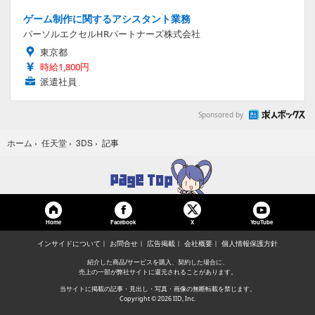
ゲーム制作に関するアシスタント業務
パーソルエクセルHRパートナーズ株式会社
東京都
時給1,800円
派遣社員
Sponsored by
記事
ホーム
›
任天堂
›
3DS
›
Home
Facebook
YouTube
X
インサイドについて
お問合せ
広告掲載
会社概要
個人情報保護方針
紹介した商品/サービスを購入、契約した場合に、
売上の一部が弊社サイトに還元されることがあります。
当サイトに掲載の記事・見出し・写真・画像の無断転載を禁じます。
Copyright © 2026 IID, Inc.