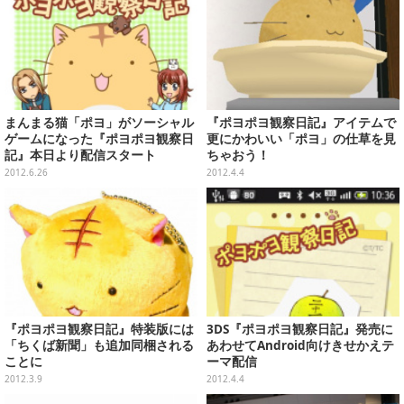
まんまる猫「ポヨ」がソーシャル
『ポヨポヨ観察日記』アイテムで
ゲームになった『ポヨポヨ観察日
更にかわいい「ポヨ」の仕草を見
記』本日より配信スタート
ちゃおう！
2012.6.26
2012.4.4
『ポヨポヨ観察日記』特装版には
3DS『ポヨポヨ観察日記』発売に
「ちくば新聞」も追加同梱される
あわせてAndroid向けきせかえテ
ことに
ーマ配信
2012.3.9
2012.4.4