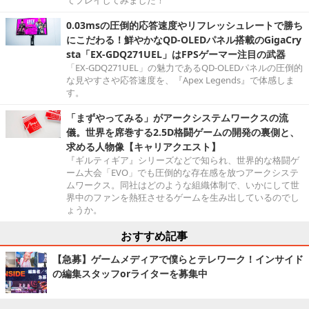
0.03msの圧倒的応答速度やリフレッシュレートで勝ち
にこだわる！鮮やかなQD-OLEDパネル搭載のGigaCry
sta「EX-GDQ271UEL」はFPSゲーマー注目の武器
「EX-GDQ271UEL」の魅力であるQD-OLEDパネルの圧倒的
な見やすさや応答速度を、『Apex Legends』で体感しま
す。
「まずやってみる」がアークシステムワークスの流
儀。世界を席巻する2.5D格闘ゲームの開発の裏側と、
求める人物像【キャリアクエスト】
『ギルティギア』シリーズなどで知られ、世界的な格闘ゲ
ーム大会「EVO」でも圧倒的な存在感を放つアークシステ
ムワークス。同社はどのような組織体制で、いかにして世
界中のファンを熱狂させるゲームを生み出しているのでし
ょうか。
おすすめ記事
【急募】ゲームメディアで僕らとテレワーク！インサイド
の編集スタッフorライターを募集中