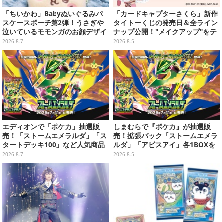
「ちいかわ」Babyぬいぐるみパ
「カードキャプターさくら」新作
スケースポーチ第2弾！うさぎや
タイトーくじの発売日＆全ライン
泣いているモモンガのお顔デザイ
ナップ公開！"メイクアップ"をテ
ン全4種が8月下旬プライズ展開
ーマに、日常でも使いたくなるア
2026.8.7
2026.8.5
イテムがズラリ
エディオンで「ポケカ」抽選販
しまむらで『ポケカ』が抽選販
売！「ストームエメラルダ」「ス
売！拡張パック「ストームエメラ
タートデッキ100」など人気商品
ルダ」「アビスアイ」各1BOXを
が対象
ラインナップ
2026.8.7
2026.8.5