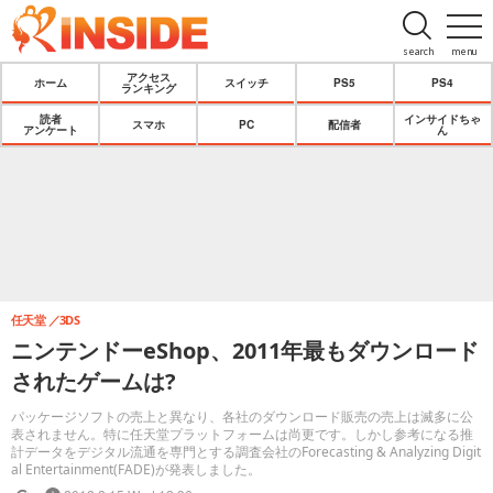
search
menu
アクセス
ホーム
スイッチ
PS5
PS4
ランキング
読者
インサイドちゃ
スマホ
PC
配信者
アンケート
ん
任天堂
3DS
ニンテンドーeShop、2011年最もダウンロード
されたゲームは?
パッケージソフトの売上と異なり、各社のダウンロード販売の売上は滅多に公
表されません。特に任天堂プラットフォームは尚更です。しかし参考になる推
計データをデジタル流通を専門とする調査会社のForecasting & Analyzing Digit
al Entertainment(FADE)が発表しました。