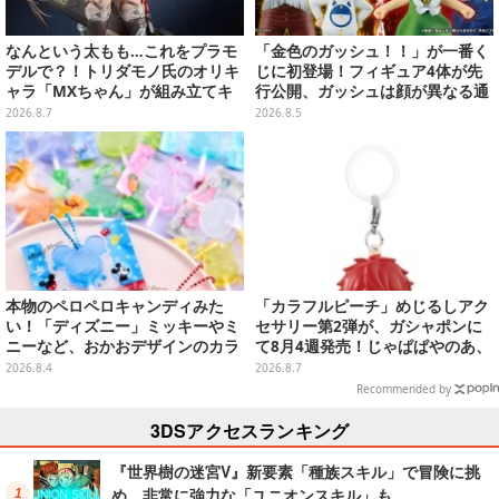
なんという太もも…これをプラモ
「金色のガッシュ！！」が一番く
デルで？！トリダモノ氏のオリキ
じに初登場！フィギュア4体が先
ャラ「MXちゃん」が組み立てキ
行公開、ガッシュは顔が異なる通
ット化―持ってるケースはレール
常/ザケルver.の2種
2026.8.7
2026.8.5
ガンに変形
本物のペロペロキャンディみた
「カラフルピーチ」めじるしアク
い！「ディズニー」ミッキーやミ
セサリー第2弾が、ガシャポンに
ニーなど、おかおデザインのカラ
て8月4週発売！じゃぱぱやのあ、
フルチャーム全10種が8月31日発
シヴァたちメンバー11名分ライン
2026.8.4
2026.8.7
売
ナップ
Recommended by
3DSアクセスランキング
『世界樹の迷宮V』新要素「種族スキル」で冒険に挑
め…非常に強力な「ユニオンスキル」も