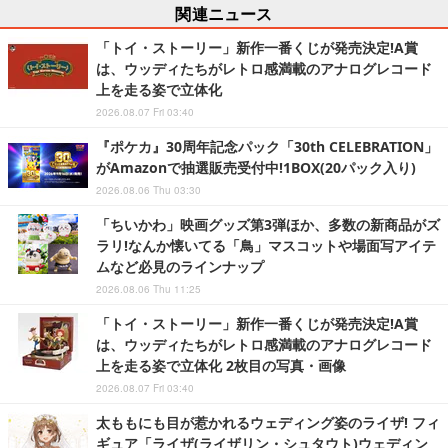
関連ニュース
「トイ・ストーリー」新作一番くじが発売決定!A賞
は、ウッディたちがレトロ感満載のアナログレコード
上を走る姿で立体化
2026.08.07 Fri 03:40
『ポケカ』30周年記念パック「30th CELEBRATION」
がAmazonで抽選販売受付中!1BOX(20パック入り)
2026.08.06 Thu 03:30
「ちいかわ」映画グッズ第3弾ほか、多数の新商品がズ
ラリ!なんか懐いてる「鳥」マスコットや場面写アイテ
ムなど必見のラインナップ
2026.08.06 Thu 11:25
「トイ・ストーリー」新作一番くじが発売決定!A賞
は、ウッディたちがレトロ感満載のアナログレコード
上を走る姿で立体化 2枚目の写真・画像
2026.08.07 Fri 03:40
太ももにも目が惹かれるウェディング姿のライザ! フィ
ギュア「ライザ(ライザリン・シュタウト)ウェディン