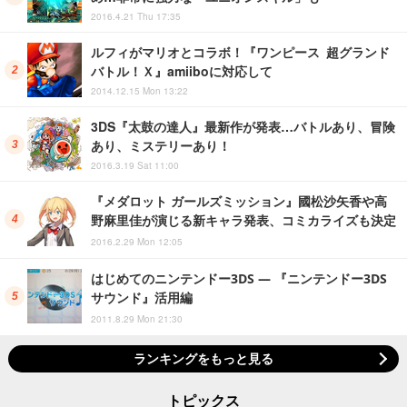
2016.4.21 Thu 17:35
ルフィがマリオとコラボ！『ワンピース 超グランド
バトル！Ｘ』amiiboに対応して
2014.12.15 Mon 13:22
3DS『太鼓の達人』最新作が発表…バトルあり、冒険
あり、ミステリーあり！
2016.3.19 Sat 11:00
『メダロット ガールズミッション』國松沙矢香や高
野麻里佳が演じる新キャラ発表、コミカライズも決定
2016.2.29 Mon 12:05
はじめてのニンテンドー3DS ― 『ニンテンドー3DS
サウンド』活用編
2011.8.29 Mon 21:30
ランキングをもっと見る
トピックス