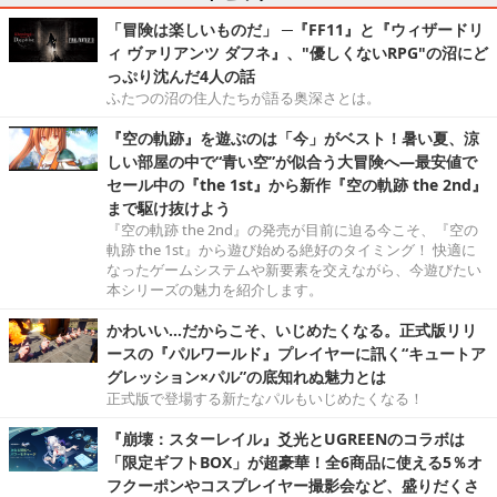
「冒険は楽しいものだ」 ─『FF11』と『ウィザードリ
ィ ヴァリアンツ ダフネ』、"優しくないRPG"の沼にど
っぷり沈んだ4人の話
ふたつの沼の住人たちが語る奥深さとは。
『空の軌跡』を遊ぶのは「今」がベスト！暑い夏、涼
しい部屋の中で“青い空”が似合う大冒険へ―最安値で
セール中の『the 1st』から新作『空の軌跡 the 2nd』
まで駆け抜けよう
『空の軌跡 the 2nd』の発売が目前に迫る今こそ、『空の
軌跡 the 1st』から遊び始める絶好のタイミング！ 快適に
なったゲームシステムや新要素を交えながら、今遊びたい
本シリーズの魅力を紹介します。
かわいい…だからこそ、いじめたくなる。正式版リリ
ースの『パルワールド』プレイヤーに訊く“キュートア
グレッション×パル”の底知れぬ魅力とは
正式版で登場する新たなパルもいじめたくなる！
『崩壊：スターレイル』爻光とUGREENのコラボは
「限定ギフトBOX」が超豪華！全6商品に使える5％オ
フクーポンやコスプレイヤー撮影会など、盛りだくさ