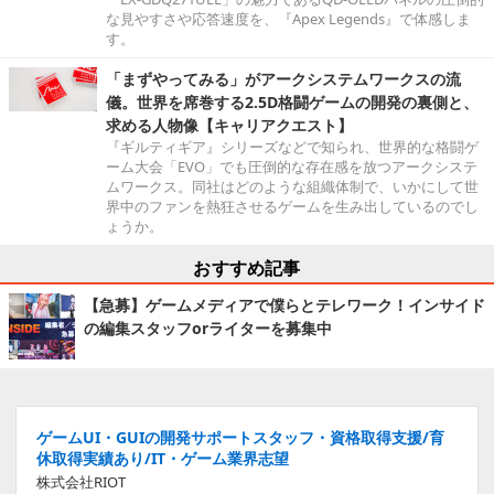
な見やすさや応答速度を、『Apex Legends』で体感しま
す。
「まずやってみる」がアークシステムワークスの流
儀。世界を席巻する2.5D格闘ゲームの開発の裏側と、
求める人物像【キャリアクエスト】
『ギルティギア』シリーズなどで知られ、世界的な格闘ゲ
ーム大会「EVO」でも圧倒的な存在感を放つアークシステ
ムワークス。同社はどのような組織体制で、いかにして世
界中のファンを熱狂させるゲームを生み出しているのでし
ょうか。
おすすめ記事
【急募】ゲームメディアで僕らとテレワーク！インサイド
の編集スタッフorライターを募集中
ゲームUI・GUIの開発サポートスタッフ・資格取得支援/育
休取得実績あり/IT・ゲーム業界志望
株式会社RIOT