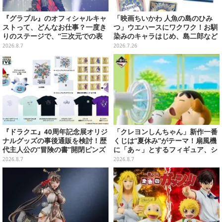
『グラブル』のオフィシャルキャ
「映画ちいかわ 人魚の島のひみ
ストって、どんなお仕事？一度き
つ」ウエハースにワクワク！お馴
りのステージで、“三次元での表
染みのキャラはじめ、島二郎など
現”に全力を懸けるキャスト陣の
セイレーン編カード全22種
2026.8.7
2026.7.26
舞台裏【インタビュー】
『ドラクエ』40周年記念展オリジ
「クレヨンしんちゃん」新作一番
ナルグッズの事後通販を検討！歴
くじは“夏休み”がテーマ！扇風機
代主人公の“冒険の書”開閉ピンズ
に「あ～」とするフィギュア、シ
をはじめ、ユニークなＴシャツや
ロのボウル皿など嬉しいラインナ
2026.8.7
2026.8.7
雑貨など
ップ