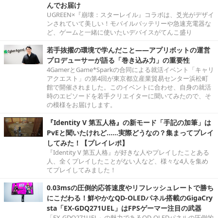
んでお届け
UGREEN×『崩壊：スターレイル』コラボは、爻光がデザイ
ンされていて美しい！モバイルバッテリーや急速充電器な
ど、ゲームと一緒に使いたいデバイスがてんこ盛り
若手抜擢の環境で学んだこと――アプリボットの運営
プロデューサーが語る「巻き込み力」の重要性
4GamerとGame*Sparkの合同による就活イベント「キャリ
アクエスト」の第4回が東京都立産業貿易センター浜松町
館で開催されました。このイベントに合わせ、自身の就活
時のエピソードを若手クリエイターに聞いてみたので、そ
の模様をお届けします。
『Identity V 第五人格』の新モード「手記の加筆」は
PvEと聞いたけれど……実際どうなの？集まってプレイ
してみた！【プレイレポ】
『Identity V 第五人格』が好きな人やプレイしたことある
人、全くプレイしたことがない人など、様々な4人を集め
てプレイしてみました！
0.03msの圧倒的応答速度やリフレッシュレートで勝ち
にこだわる！鮮やかなQD-OLEDパネル搭載のGigaCry
sta「EX-GDQ271UEL」はFPSゲーマー注目の武器
「EX-GDQ271UEL」の魅力であるQD-OLEDパネルの圧倒的