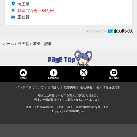
埼玉県
月給27万円～34万円
正社員
Sponsored by
記事
ホーム
›
任天堂
›
3DS
›
Home
Facebook
YouTube
X
インサイドについて
お問合せ
広告掲載
会社概要
個人情報保護方針
紹介した商品/サービスを購入、契約した場合に、
売上の一部が弊社サイトに還元されることがあります。
当サイトに掲載の記事・見出し・写真・画像の無断転載を禁じます。
Copyright © 2026 IID, Inc.