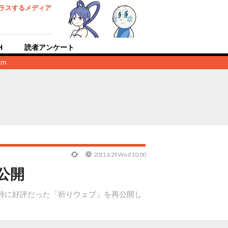
ラスするメディア
H
読者アンケート
am
2011.6.29 Wed 10:00
再公開
スト時に好評だった「祈りウェブ」を再公開し