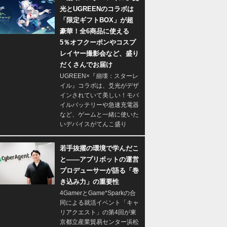
光とUGREENのコラボは
「限定ギフトBOX」が超
豪華！全6商品に使える
5％オフクーポンやコスプ
レイヤー撮影会など、盛り
だくさんでお届け
UGREEN×『崩壊：スターレ
イル』コラボは、爻光がデザ
インされていて美しい！モバ
イルバッテリーや急速充電器
など、ゲームと一緒に使いた
いデバイスがてんこ盛り
若手抜擢の環境で学んだこ
と――アプリボットの運営
プロデューサーが語る「巻
き込み力」の重要性
4GamerとGame*Sparkの合
同による就活イベント「キャ
リアクエスト」の第4回が東
京都立産業貿易センター浜松