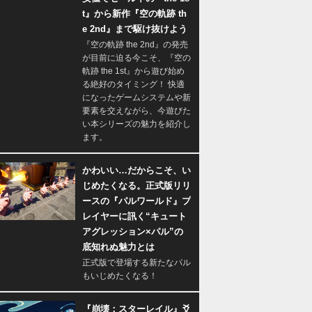
t』から新作『空の軌跡 th
e 2nd』まで駆け抜けよう
『空の軌跡 the 2nd』の発売
が目前に迫る今こそ、『空の
軌跡 the 1st』から遊び始め
る絶好のタイミング！ 快適
になったゲームシステムや新
要素を交えながら、今遊びた
い本シリーズの魅力を紹介し
ます。
かわいい…だからこそ、い
じめたくなる。正式版リリ
ースの『パルワールド』プ
レイヤーに訊く“キュート
アグレッション×パル”の
底知れぬ魅力とは
正式版で登場する新たなパル
もいじめたくなる！
『崩壊：スターレイル』爻