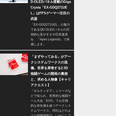
D-OLEDパネル搭載のGiga
Crysta「EX-GDQ271UE
L」はFPSゲーマー注目の
武器
「EX-GDQ271UEL」の魅力
であるQD-OLEDパネルの圧
倒的な見やすさや応答速度
を、『Apex Legends』で体
感します。
「まずやってみる」がアー
クシステムワークスの流
儀。世界を席巻する2.5D
格闘ゲームの開発の裏側
と、求める人物像【キャリ
アクエスト】
『ギルティギア』シリーズな
どで知られ、世界的な格闘ゲ
ーム大会「EVO」でも圧倒
的な存在感を放つアークシス
テムワークス。同社はどのよ
うな組織体制で、いかにして