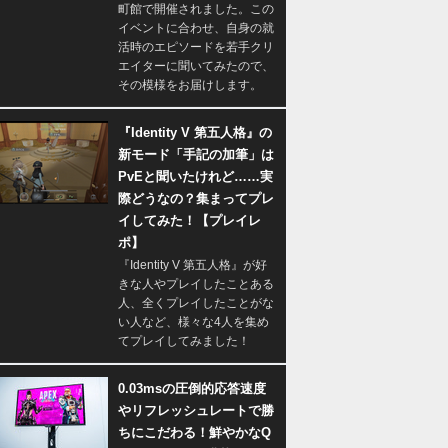
町館で開催されました。この
イベントに合わせ、自身の就
活時のエピソードを若手クリ
エイターに聞いてみたので、
その模様をお届けします。
『Identity V 第五人格』の
新モード「手記の加筆」は
PvEと聞いたけれど……実
際どうなの？集まってプレ
イしてみた！【プレイレ
ポ】
『Identity V 第五人格』が好
きな人やプレイしたことある
人、全くプレイしたことがな
い人など、様々な4人を集め
てプレイしてみました！
0.03msの圧倒的応答速度
やリフレッシュレートで勝
ちにこだわる！鮮やかなQ