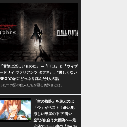
「冒険は楽しいものだ」 ─『FF11』と『ウィザ
ードリィ ヴァリアンツ ダフネ』、"優しくない
RPG"の沼にどっぷり沈んだ4人の話
ふたつの沼の住人たちが語る奥深さとは。
『空の軌跡』を遊ぶのは
「今」がベスト！暑い夏、
涼しい部屋の中で“青い
空”が似合う大冒険へ―最
安値でセール中の『the 1s