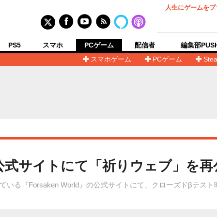
人生にゲームをプ
PS5
スマホ
PCゲーム
配信者
編集部PUS
スマホゲーム
PCゲーム
Ste
rld』公式サイトにて「祈りウェブ」を
る『Forsaken World』の公式サイトにて、クローズドβテ