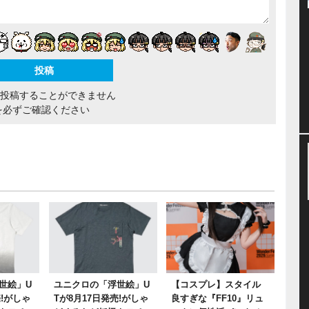
間投稿することができません
を必ずご確認ください
世絵」U
ユニクロの「浮世絵」U
【コスプレ】スタイル
売!がしゃ
Tが8月17日発売!がしゃ
良すぎな『FF10』リュ