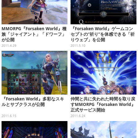
MMORPG『Forsaken World』種
『Forsaken World』ゲームコン
族「ジャイアント」「ドワーフ」
セプトの“祈り”を体感できる「祈
が公開
りウェブ」を公開
2011.4.29
2011.5.10
『Forsaken World』多彩なスキ
仲間と共に失われた時間を取り戻
ルとサブクラスが公開
すMMORPG『Forsaken World』
正式サービス開始
2011.6.15
2011.6.24