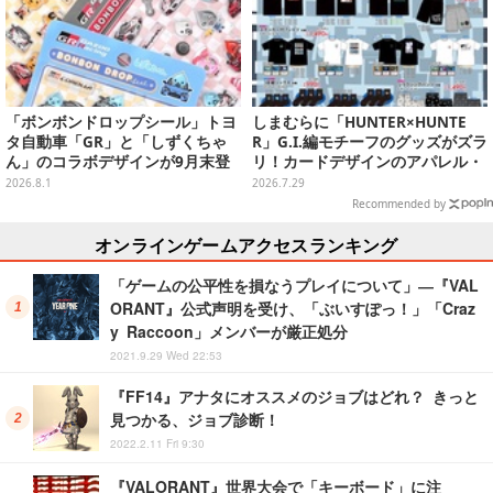
「ボンボンドロップシール」トヨ
しまむらに「HUNTER×HUNTE
タ自動車「GR」と「しずくちゃ
R」G.I.編モチーフのグッズがズラ
ん」のコラボデザインが9月末登
リ！カードデザインのアパレル・
場！くま吉らも描かれた全4柄
雑貨、ゴレイヌの「オレが3人分
2026.8.1
2026.7.29
になる…」も
Recommended by
オンラインゲームアクセスランキング
「ゲームの公平性を損なうプレイについて」―『VAL
ORANT』公式声明を受け、「ぶいすぽっ！」「Craz
y Raccoon」メンバーが厳正処分
2021.9.29 Wed 22:53
『FF14』アナタにオススメのジョブはどれ？ きっと
見つかる、ジョブ診断！
2022.2.11 Fri 9:30
『VALORANT』世界大会で「キーボード」に注