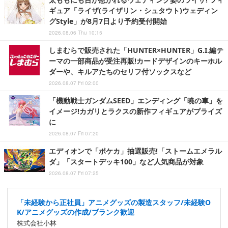
ギュア「ライザ(ライザリン・シュタウト)ウェディン
グStyle」が8月7日より予約受付開始
2026.08.06 Thu 10:15
しまむらで販売された「HUNTER×HUNTER」G.I.編テ
ーマの一部商品が受注再販!カードデザインのキーホル
ダーや、キルアたちのセリフ付ソックスなど
2026.08.07 Fri 02:00
「機動戦士ガンダムSEED」エンディング「暁の車」を
イメージ!カガリとラクスの新作フィギュアがプライズ
に
2026.08.07 Fri 07:20
エディオンで「ポケカ」抽選販売!「ストームエメラル
ダ」「スタートデッキ100」など人気商品が対象
2026.08.07 Fri 07:25
「未経験から正社員」アニメグッズの製造スタッフ/未経験O
K/アニメグッズの作成/ブランク歓迎
株式会社小林