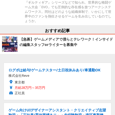
『ギルティギア』シリーズなどで知られ、世界的な格闘ゲ
ーム大会「EVO」でも圧倒的な存在感を放つアークシステ
ムワークス。同社はどのような組織体制で、いかにして世
界中のファンを熱狂させるゲームを生み出しているのでし
ょうか。
おすすめ記事
【急募】ゲームメディアで僕らとテレワーク！インサイド
の編集スタッフorライターを募集中
ログボは給与!ゲームテスター/土日祝休みあり/車通勤OK
株式会社Reve
東京都
月給28万円～35万円
正社員
ゲーム向けUIデザイナーアシスタント・クリエイティブ志望
歓迎・「正社員/育休実績あり」・未経験歓迎・港区東新橋