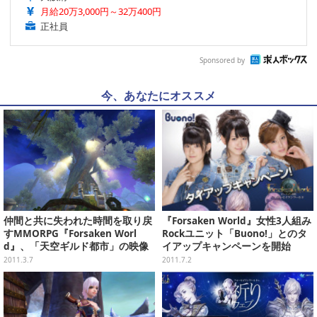
月給20万3,000円～32万400円
正社員
Sponsored by
今、あなたにオススメ
仲間と共に失われた時間を取り戻
『Forsaken World』女性3人組み
すMMORPG『Forsaken Worl
Rockユニット「Buono!」とのタ
d』、「天空ギルド都市」の映像
イアップキャンペーンを開始
が公開
2011.3.7
2011.7.2