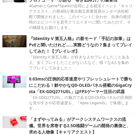
4GamerとGame*Sparkの合同による就活イベント「キャリ
アクエスト」の第4回が東京都立産業貿易センター浜松町
館で開催されました。このイベントに合わせ、自身の就活
時のエピソードを若手クリエイターに聞いてみたので、そ
の模様をお届けします。
『Identity V 第五人格』の新モード「手記の加筆」は
PvEと聞いたけれど……実際どうなの？集まってプレイ
してみた！【プレイレポ】
『Identity V 第五人格』が好きな人やプレイしたことある
人、全くプレイしたことがない人など、様々な4人を集め
てプレイしてみました！
0.03msの圧倒的応答速度やリフレッシュレートで勝ち
にこだわる！鮮やかなQD-OLEDパネル搭載のGigaCry
sta「EX-GDQ271UEL」はFPSゲーマー注目の武器
「EX-GDQ271UEL」の魅力であるQD-OLEDパネルの圧倒的
な見やすさや応答速度を、『Apex Legends』で体感しま
す。
「まずやってみる」がアークシステムワークスの流
儀。世界を席巻する2.5D格闘ゲームの開発の裏側と、
求める人物像【キャリアクエスト】