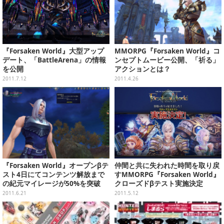
『Forsaken World』大型アップ
MMORPG『Forsaken World』コ
デート、「BattleArena」の情報
ンセプトムービー公開、「祈る」
を公開
アクションとは？
2011.7.12
2011.4.26
『Forsaken World』オープンβテ
仲間と共に失われた時間を取り戻
スト4日にてコンテンツ解放まで
すMMORPG『Forsaken World』
の紀元マイレージが50%を突破
クローズドβテスト実施決定
2011.6.21
2011.5.12