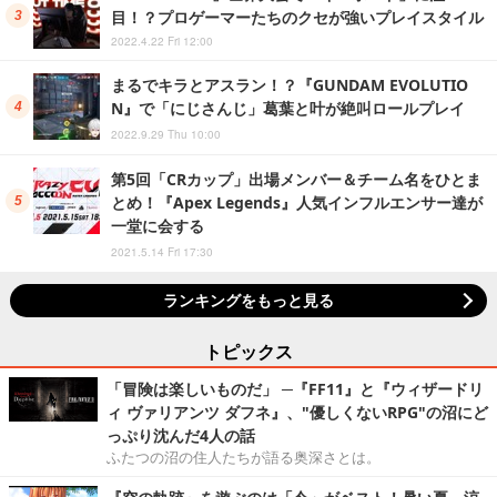
目！？プロゲーマーたちのクセが強いプレイスタイル
2022.4.22 Fri 12:00
まるでキラとアスラン！？『GUNDAM EVOLUTIO
N』で「にじさんじ」葛葉と叶が絶叫ロールプレイ
2022.9.29 Thu 10:00
第5回「CRカップ」出場メンバー＆チーム名をひとま
とめ！『Apex Legends』人気インフルエンサー達が
一堂に会する
2021.5.14 Fri 17:30
ランキングをもっと見る
トピックス
「冒険は楽しいものだ」 ─『FF11』と『ウィザードリ
ィ ヴァリアンツ ダフネ』、"優しくないRPG"の沼にど
っぷり沈んだ4人の話
ふたつの沼の住人たちが語る奥深さとは。