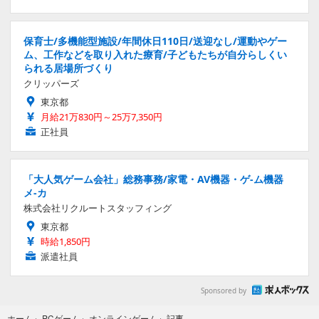
保育士/多機能型施設/年間休日110日/送迎なし/運動やゲー
ム、工作などを取り入れた療育/子どもたちが自分らしくい
られる居場所づくり
クリッパーズ
東京都
月給21万830円～25万7,350円
正社員
「大人気ゲーム会社」総務事務/家電・AV機器・ゲ-ム機器
メ-カ
株式会社リクルートスタッフィング
東京都
時給1,850円
派遣社員
Sponsored by
記事
ホーム
›
PCゲーム
›
オンラインゲーム
›