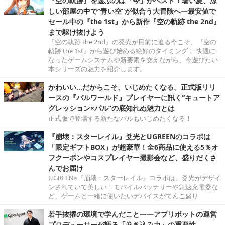
『空の軌跡』を遊ぶのは「今」がベスト！暑い夏、涼
しい部屋の中で“青い空”が似合う大冒険へ―最安値で
セール中の『the 1st』から新作『空の軌跡 the 2nd』
まで駆け抜けよう
『空の軌跡 the 2nd』の発売が目前に迫る今こそ、『空の
軌跡 the 1st』から遊び始める絶好のタイミング！ 快適に
なったゲームシステムや新要素を交えながら、今遊びたい
本シリーズの魅力を紹介します。
かわいい…だからこそ、いじめたくなる。正式版リリ
ースの『パルワールド』プレイヤーに訊く“キュートア
グレッション×パル”の底知れぬ魅力とは
正式版で登場する新たなパルもいじめたくなる！
『崩壊：スターレイル』爻光とUGREENのコラボは
「限定ギフトBOX」が超豪華！全6商品に使える5％オ
フクーポンやコスプレイヤー撮影会など、盛りだくさ
んでお届け
UGREEN×『崩壊：スターレイル』コラボは、爻光がデザイ
ンされていて美しい！モバイルバッテリーや急速充電器な
ど、ゲームと一緒に使いたいデバイスがてんこ盛り
若手抜擢の環境で学んだこと――アプリボットの運営
プロデューサーが語る「巻き込み力」の重要性