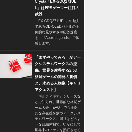
Crysta「EX-GDQ271UE
L」はFPSゲーマー注目の
武器
「EX-GDQ271UEL」の魅力
であるQD-OLEDパネルの圧
倒的な見やすさや応答速度
を、『Apex Legends』で体
感します。
「まずやってみる」がアー
クシステムワークスの流
儀。世界を席巻する2.5D
格闘ゲームの開発の裏側
と、求める人物像【キャリ
アクエスト】
『ギルティギア』シリーズな
どで知られ、世界的な格闘ゲ
ーム大会「EVO」でも圧倒
的な存在感を放つアークシス
テムワークス。同社はどのよ
うな組織体制で、いかにして
世界中のファンを熱狂させる