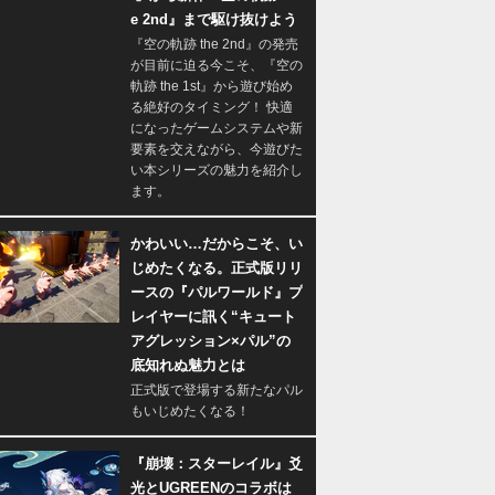
e 2nd』まで駆け抜けよう
『空の軌跡 the 2nd』の発売
が目前に迫る今こそ、『空の
軌跡 the 1st』から遊び始め
る絶好のタイミング！ 快適
になったゲームシステムや新
要素を交えながら、今遊びた
い本シリーズの魅力を紹介し
ます。
かわいい…だからこそ、い
じめたくなる。正式版リリ
ースの『パルワールド』プ
レイヤーに訊く“キュート
アグレッション×パル”の
底知れぬ魅力とは
正式版で登場する新たなパル
もいじめたくなる！
『崩壊：スターレイル』爻
光とUGREENのコラボは