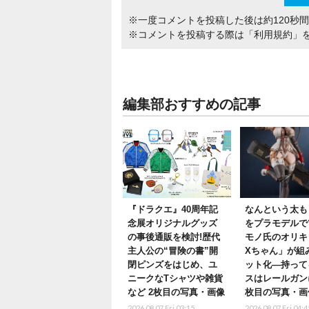
※一度コメントを投稿した後は約120秒
※コメントを投稿する際は
「利用規約」
編集部おすすめの記事
『ドラクエ』40周年記
なんという太もも
念展オリジナルグッズ
をプラモデルで
の事後通販を検討!歴代
モノ氏のオリキ
主人公の“冒険の書”開
Xちゃん」が組
閉ピンズをはじめ、ユ
ット化―持って
ニークなTシャツや雑貨
スはレールガン
など 2枚目の写真・画像
枚目の写真・画
2026.08.07 Fri 03:15
2026.08.07 Fri 04:4