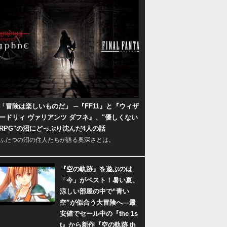
「冒険は楽しいものだ」 ─『FF11』と『ウィザ
ードリィ ヴァリアンツ ダフネ』、"優しくない
RPG"の沼にどっぷり沈んだ4人の話
ふたつの沼の住人たちが語る奥深さとは。
『空の軌跡』を遊ぶのは
「今」がベスト！暑い夏、
涼しい部屋の中で“青い
空”が似合う大冒険へ―最
安値でセール中の『the 1s
t』から新作『空の軌跡 th