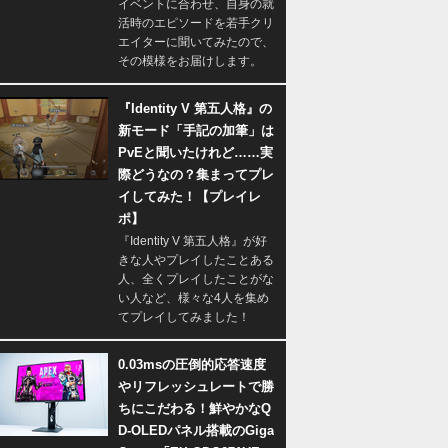
イベントに合わせ、自身の就
活時のエピソードを若手クリ
エイターに聞いてみたので、
その模様をお届けします。
『Identity V 第五人格』の
新モード「手記の加筆」は
PvEと聞いたけれど……実
際どうなの？集まってプレ
イしてみた！【プレイレ
ポ】
『Identity V 第五人格』が好
きな人やプレイしたことある
人、全くプレイしたことがな
い人など、様々な4人を集め
てプレイしてみました！
0.03msの圧倒的応答速度
やリフレッシュレートで勝
ちにこだわる！鮮やかなQ
D-OLEDパネル搭載のGiga