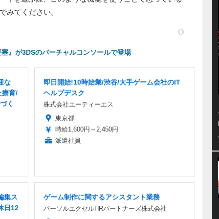
でみてください。
《》
塞』が3DSのバーチャルコンソールで登場
迎な
即日開始!10時始業/渋谷/大手ゲーム会社のIT
療育/
ヘルプデスク
づく
株式会社エーティーエス
東京都
時給1,600円～2,450円
派遣社員
編集ス
ゲーム制作に関するアシスタント業務
休日12
パーソルエクセルHRパートナーズ株式会社