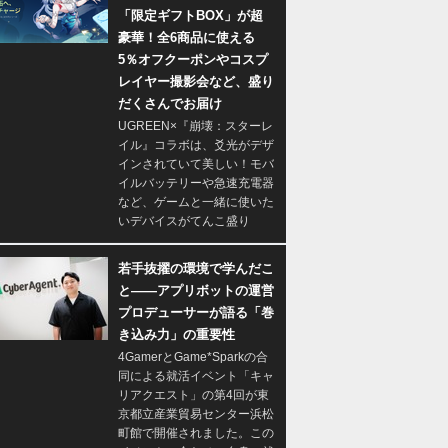
「限定ギフトBOX」が超
豪華！全6商品に使える
5％オフクーポンやコスプ
レイヤー撮影会など、盛り
だくさんでお届け
UGREEN×『崩壊：スターレ
イル』コラボは、爻光がデザ
インされていて美しい！モバ
イルバッテリーや急速充電器
など、ゲームと一緒に使いた
いデバイスがてんこ盛り
若手抜擢の環境で学んだこ
と――アプリボットの運営
プロデューサーが語る「巻
き込み力」の重要性
4GamerとGame*Sparkの合
同による就活イベント「キャ
リアクエスト」の第4回が東
京都立産業貿易センター浜松
町館で開催されました。この