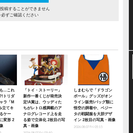
間投稿することができません
を必ずご確認ください
...これ
「トイ・ストーリー」
しまむらで「ドラゴン
?!トリダ
新作一番くじが発売決
ボール」グッズがオン
ャラ「M
定!A賞は、ウッディた
ライン販売!バッグ類に
み立てキ
ちがレトロ感満載のア
悟空の胴着や、ベジー
るケー
ナログレコード上を走
タの戦闘服を大胆デザ
に変形 2
る姿で立体化 2枚目の写
イン 2枚目の写真・画像
像
真・画像
2026.08.07 Fri 05:15
5
2026.08.07 Fri 03:40