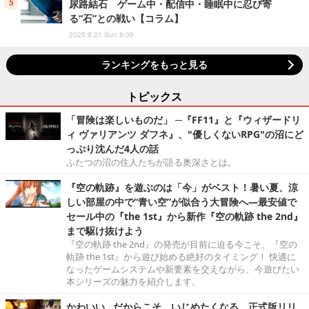
尿路結石 ゲーム中・配信中・睡眠中に忍び寄
る“石”との戦い【コラム】
2025.9.21 Sun 8:00
ランキングをもっと見る
トピックス
「冒険は楽しいものだ」 ─『FF11』と『ウィザードリ
ィ ヴァリアンツ ダフネ』、"優しくないRPG"の沼にど
っぷり沈んだ4人の話
ふたつの沼の住人たちが語る奥深さとは。
『空の軌跡』を遊ぶのは「今」がベスト！暑い夏、涼
しい部屋の中で“青い空”が似合う大冒険へ―最安値で
セール中の『the 1st』から新作『空の軌跡 the 2nd』
まで駆け抜けよう
『空の軌跡 the 2nd』の発売が目前に迫る今こそ、『空の
軌跡 the 1st』から遊び始める絶好のタイミング！ 快適に
なったゲームシステムや新要素を交えながら、今遊びたい
本シリーズの魅力を紹介します。
かわいい…だからこそ、いじめたくなる。正式版リリ