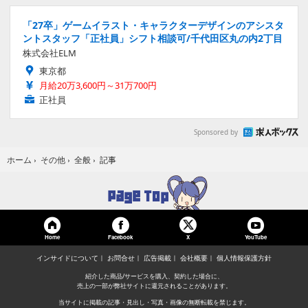
「27卒」ゲームイラスト・キャラクターデザインのアシスタ
ントスタッフ「正社員」シフト相談可/千代田区丸の内2丁目
株式会社ELM
東京都
月給20万3,600円～31万700円
正社員
Sponsored by
記事
ホーム
›
その他
›
全般
›
Home
Facebook
YouTube
X
インサイドについて
お問合せ
広告掲載
会社概要
個人情報保護方針
紹介した商品/サービスを購入、契約した場合に、
売上の一部が弊社サイトに還元されることがあります。
当サイトに掲載の記事・見出し・写真・画像の無断転載を禁じます。