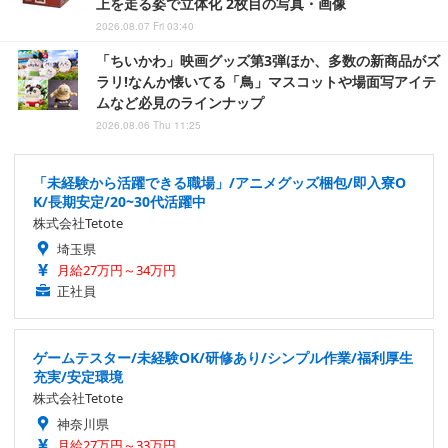
上を走る姿で立体化 2枚目の写真・画像
2026.08.07 Fri 03:40
「ちいかわ」映画グッズ第3弾ほか、多数の新商品がズ
ラリ!なんか懐いてる「鳥」マスコットや場面写アイテ
ムなど必見のラインナップ
2026.08.06 Thu 11:25
「未経験から活躍できる職場」/アニメグッズ梱包/即入寮O
K/長期安定/20~30代活躍中
株式会社Tetote
埼玉県
月給27万円～34万円
正社員
ゲームテスター/未経験OK/研修あり/シンプル作業/福利厚生
充実/安定環境
株式会社Tetote
神奈川県
月給27万円～33万円