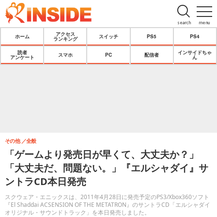
search
menu
アクセス
ホーム
スイッチ
PS5
PS4
ランキング
読者
インサイドちゃ
スマホ
PC
配信者
アンケート
ん
その他
全般
「ゲームより発売日が早くて、大丈夫か？」
「大丈夫だ、問題ない。」『エルシャダイ』サ
ントラCD本日発売
スクウェア・エニックスは、2011年4月28日に発売予定のPS3/Xbox360ソフト
『El Shaddai ACSENSION OF THE METATRON』のサントラCD「エルシャダイ
オリジナル・サウンドトラック」を本日発売しました。