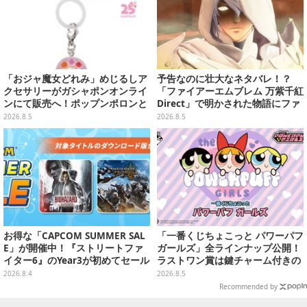
「おジャ魔女どれみ」めじるしア
予告なのに壮大なネタバレ！？
クセサリーがガシャポンオンライ
「ファイアーエムブレム 万紫千紅
ンにて販売へ！ポップンポロンと
Direct」で明かされた物語にファ
魔法玉の2連チャームなど全9種
ンも震え上がる
2026.8.5
2026.8.5
お得な「CAPCOM SUMMER SAL
「一番くじちょこっと パワーパフ
E」が開催中！『ストリートファ
ガールズ」全ラインナップ公開！
イター6』のYear3が初めてセール
ラストワン賞は鍵チャーム付きの
対象に
シール帳スペシャルセットを用意
2026.8.4
2026.8.5
Recommended by