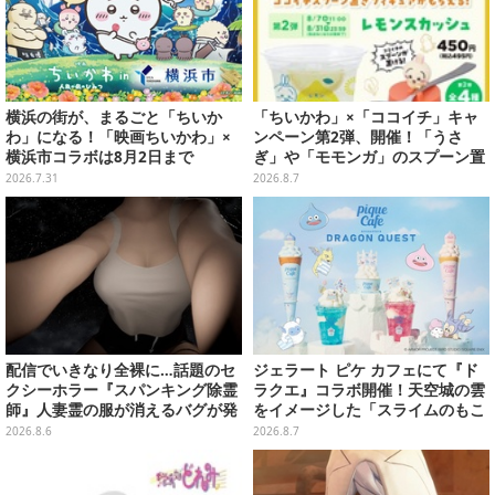
横浜の街が、まるごと「ちいか
「ちいかわ」×「ココイチ」キャ
わ」になる！「映画ちいかわ」×
ンペーン第2弾、開催！「うさ
横浜市コラボは8月2日まで
ぎ」や「モモンガ」のスプーン置
きをGETしよう
2026.7.31
2026.8.7
配信でいきなり全裸に…話題のセ
ジェラート ピケ カフェにて『ド
クシーホラー『スパンキング除霊
ラクエ』コラボ開催！天空城の雲
師』人妻霊の服が消えるバグが発
をイメージした「スライムのもこ
生。「丸裸になる現象を泣きなが
もこ天空クレープ」などを提供
2026.8.6
2026.8.7
ら修正しました」と現在はアプデ
済み