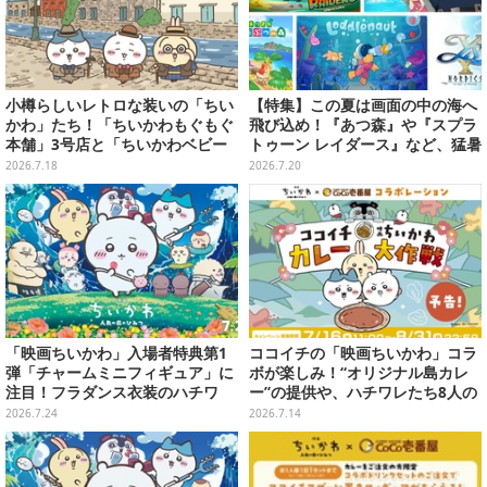
小樽らしいレトロな装いの「ちい
【特集】この夏は画面の中の海へ
かわ」たち！「ちいかわもぐもぐ
飛び込め！『あつ森』や『スプラ
本舗」3号店と「ちいかわベビー
トゥーン レイダース』など、猛暑
カステラ」がいよいよオープン
を忘れて遊びたい“海ゲー”おすす
2026.7.18
2026.7.20
め5選
「映画ちいかわ」入場者特典第1
ココイチの「映画ちいかわ」コラ
弾「チャームミニフィギュア」に
ボが楽しみ！“オリジナル島カレ
注目！フラダンス衣装のハチワ
ー”の提供や、ハチワレたち8人の
レ、うさぎら全8種類
スプーン置きフィギュアをプレゼ
2026.7.24
2026.7.14
ント