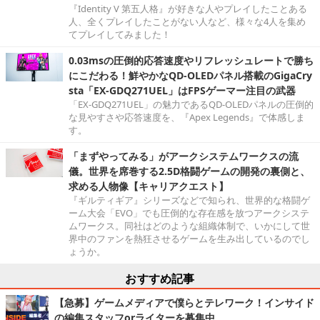
『Identity V 第五人格』が好きな人やプレイしたことある
人、全くプレイしたことがない人など、様々な4人を集め
てプレイしてみました！
0.03msの圧倒的応答速度やリフレッシュレートで勝ち
にこだわる！鮮やかなQD-OLEDパネル搭載のGigaCry
sta「EX-GDQ271UEL」はFPSゲーマー注目の武器
「EX-GDQ271UEL」の魅力であるQD-OLEDパネルの圧倒的
な見やすさや応答速度を、『Apex Legends』で体感しま
す。
「まずやってみる」がアークシステムワークスの流
儀。世界を席巻する2.5D格闘ゲームの開発の裏側と、
求める人物像【キャリアクエスト】
『ギルティギア』シリーズなどで知られ、世界的な格闘ゲ
ーム大会「EVO」でも圧倒的な存在感を放つアークシステ
ムワークス。同社はどのような組織体制で、いかにして世
界中のファンを熱狂させるゲームを生み出しているのでし
ょうか。
おすすめ記事
【急募】ゲームメディアで僕らとテレワーク！インサイド
の編集スタッフorライターを募集中