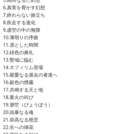
5.高尚なるため息
6.真実を脅かす幻想
7.終わらない旅立ち
8.疾走する進化
9.虚空の中の無限
10.薄明りの序曲
11.凛とした時間
12.緋色の典礼
13.聖域に臨む
14.ネフィリム登場
15.親愛なる過去の者達へ
16.銀色の煙霧
17.共鳴する天と地
18.業火の叫び
19.渺茫（びょうぼう）
20.凶暴なる魂
21.崇高なる慈悲
22.生への挿花