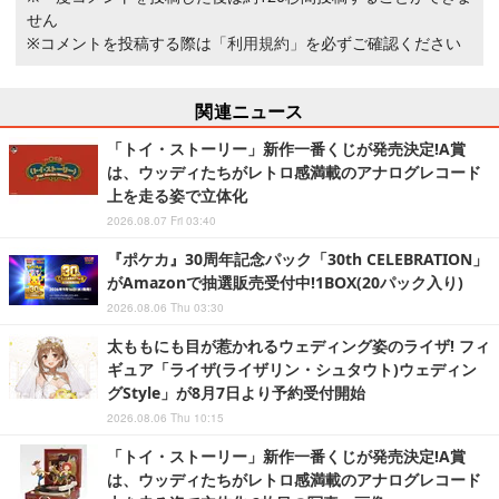
せん
※コメントを投稿する際は
「利用規約」
を必ずご確認ください
関連ニュース
「トイ・ストーリー」新作一番くじが発売決定!A賞
は、ウッディたちがレトロ感満載のアナログレコード
上を走る姿で立体化
2026.08.07 Fri 03:40
『ポケカ』30周年記念パック「30th CELEBRATION」
がAmazonで抽選販売受付中!1BOX(20パック入り)
2026.08.06 Thu 03:30
太ももにも目が惹かれるウェディング姿のライザ! フィ
ギュア「ライザ(ライザリン・シュタウト)ウェディン
グStyle」が8月7日より予約受付開始
2026.08.06 Thu 10:15
「トイ・ストーリー」新作一番くじが発売決定!A賞
は、ウッディたちがレトロ感満載のアナログレコード