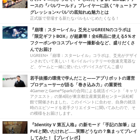
ースの『パルワールド』プレイヤーに訊く“キュートア
グレッション×パル”の底知れぬ魅力とは
正式版で登場する新たなパルもいじめたくなる！
『崩壊：スターレイル』爻光とUGREENのコラボは
「限定ギフトBOX」が超豪華！全6商品に使える5％オ
フクーポンやコスプレイヤー撮影会など、盛りだくさ
んでお届け
UGREEN×『崩壊：スターレイル』コラボは、爻光がデザイ
ンされていて美しい！モバイルバッテリーや急速充電器な
ど、ゲームと一緒に使いたいデバイスがてんこ盛り
若手抜擢の環境で学んだこと――アプリボットの運営
プロデューサーが語る「巻き込み力」の重要性
4GamerとGame*Sparkの合同による就活イベント「キャリ
アクエスト」の第4回が東京都立産業貿易センター浜松町
館で開催されました。このイベントに合わせ、自身の就活
時のエピソードを若手クリエイターに聞いてみたので、そ
の模様をお届けします。
『Identity V 第五人格』の新モード「手記の加筆」は
PvEと聞いたけれど……実際どうなの？集まってプレイ
してみた！【プレイレポ】