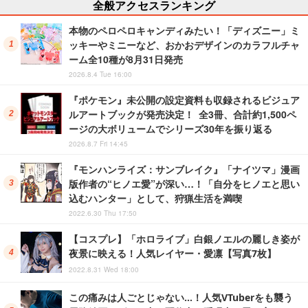
全般アクセスランキング
本物のペロペロキャンディみたい！「ディズニー」ミ
ッキーやミニーなど、おかおデザインのカラフルチャ
ーム全10種が8月31日発売
2026.8.4 Tue 16:00
『ポケモン』未公開の設定資料も収録されるビジュア
ルアートブックが発売決定！ 全3冊、合計約1,500ペ
ージの大ボリュームでシリーズ30年を振り返る
2026.8.7 Fri 14:45
『モンハンライズ：サンブレイク』「ナイツマ」漫画
版作者の“ヒノエ愛”が深い…！「自分をヒノエと思い
込むハンター」として、狩猟生活を満喫
2022.6.30 Thu 17:50
【コスプレ】「ホロライブ」白銀ノエルの麗しき姿が
夜景に映える！人気レイヤー・愛凛【写真7枚】
2022.8.31 Wed 18:00
この痛みは人ごとじゃない…！人気VTuberをも襲う