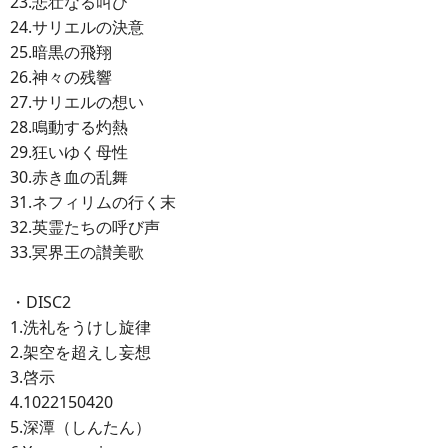
23.悲壮なる叫び
24.サリエルの決意
25.暗黒の飛翔
26.神々の残響
27.サリエルの想い
28.鳴動する灼熱
29.狂いゆく母性
30.赤き血の乱舞
31.ネフィリムの行く末
32.英霊たちの呼び声
33.冥界王の讃美歌
・DISC2
1.洗礼をうけし旋律
2.架空を超えし妄想
3.啓示
4.1022150420
5.深潭（しんたん）