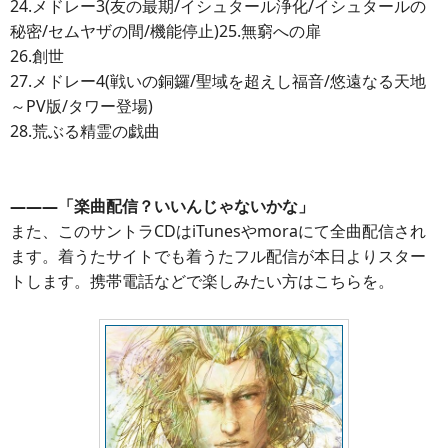
24.メドレー3(友の最期/イシュタール浄化/イシュタールの
秘密/セムヤザの間/機能停止)25.無窮への扉
26.創世
27.メドレー4(戦いの銅鑼/聖域を超えし福音/悠遠なる天地
～PV版/タワー登場)
28.荒ぶる精霊の戯曲
―――「楽曲配信？いいんじゃないかな」
また、このサントラCDはiTunesやmoraにて全曲配信され
ます。着うたサイトでも着うたフル配信が本日よりスター
トします。携帯電話などで楽しみたい方はこちらを。