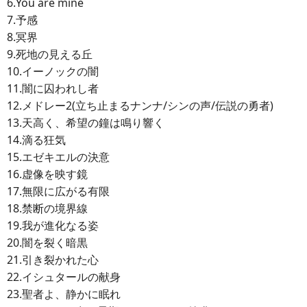
6.You are mine
7.予感
8.冥界
9.死地の見える丘
10.イーノックの闇
11.闇に囚われし者
12.メドレー2(立ち止まるナンナ/シンの声/伝説の勇者)
13.天高く、希望の鐘は鳴り響く
14.滴る狂気
15.エゼキエルの決意
16.虚像を映す鏡
17.無限に広がる有限
18.禁断の境界線
19.我が進化なる姿
20.闇を裂く暗黒
21.引き裂かれた心
22.イシュタールの献身
23.聖者よ、静かに眠れ