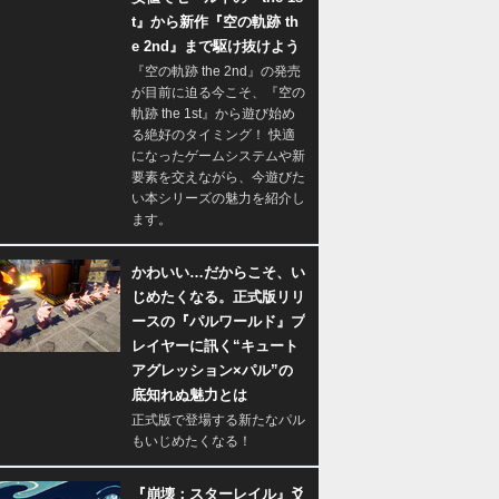
t』から新作『空の軌跡 th
e 2nd』まで駆け抜けよう
『空の軌跡 the 2nd』の発売
が目前に迫る今こそ、『空の
軌跡 the 1st』から遊び始め
る絶好のタイミング！ 快適
になったゲームシステムや新
要素を交えながら、今遊びた
い本シリーズの魅力を紹介し
ます。
かわいい…だからこそ、い
じめたくなる。正式版リリ
ースの『パルワールド』プ
レイヤーに訊く“キュート
アグレッション×パル”の
底知れぬ魅力とは
正式版で登場する新たなパル
もいじめたくなる！
『崩壊：スターレイル』爻