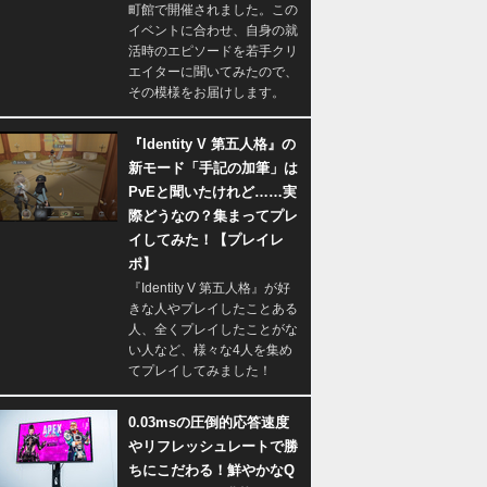
町館で開催されました。この
イベントに合わせ、自身の就
活時のエピソードを若手クリ
エイターに聞いてみたので、
その模様をお届けします。
『Identity V 第五人格』の
新モード「手記の加筆」は
PvEと聞いたけれど……実
際どうなの？集まってプレ
イしてみた！【プレイレ
ポ】
『Identity V 第五人格』が好
きな人やプレイしたことある
人、全くプレイしたことがな
い人など、様々な4人を集め
てプレイしてみました！
0.03msの圧倒的応答速度
やリフレッシュレートで勝
ちにこだわる！鮮やかなQ