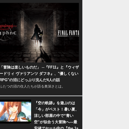
「冒険は楽しいものだ」 ─『FF11』と『ウィザ
ードリィ ヴァリアンツ ダフネ』、"優しくない
RPG"の沼にどっぷり沈んだ4人の話
ふたつの沼の住人たちが語る奥深さとは。
『空の軌跡』を遊ぶのは
「今」がベスト！暑い夏、
涼しい部屋の中で“青い
空”が似合う大冒険へ―最
安値でセール中の『the 1s