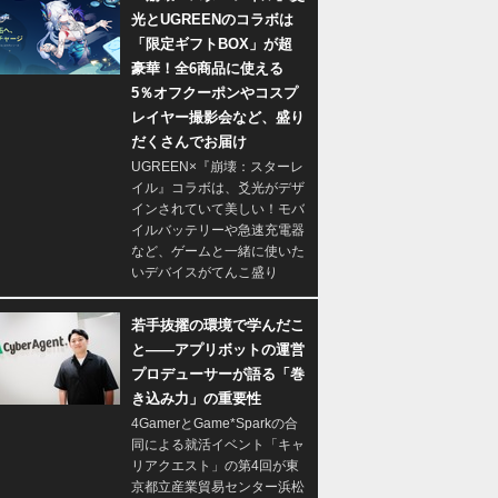
光とUGREENのコラボは
「限定ギフトBOX」が超
豪華！全6商品に使える
5％オフクーポンやコスプ
レイヤー撮影会など、盛り
だくさんでお届け
UGREEN×『崩壊：スターレ
イル』コラボは、爻光がデザ
インされていて美しい！モバ
イルバッテリーや急速充電器
など、ゲームと一緒に使いた
いデバイスがてんこ盛り
若手抜擢の環境で学んだこ
と――アプリボットの運営
プロデューサーが語る「巻
き込み力」の重要性
4GamerとGame*Sparkの合
同による就活イベント「キャ
リアクエスト」の第4回が東
京都立産業貿易センター浜松