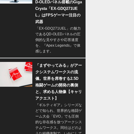
D-OLEDパネル搭載のGiga
Crysta「EX-GDQ271UE
L」はFPSゲーマー注目の
武器
「EX-GDQ271UEL」の魅力
であるQD-OLEDパネルの圧
倒的な見やすさや応答速度
を、『Apex Legends』で体
感します。
「まずやってみる」がアー
クシステムワークスの流
儀。世界を席巻する2.5D
格闘ゲームの開発の裏側
と、求める人物像【キャリ
アクエスト】
『ギルティギア』シリーズな
どで知られ、世界的な格闘ゲ
ーム大会「EVO」でも圧倒
的な存在感を放つアークシス
テムワークス。同社はどのよ
うな組織体制で、いかにして