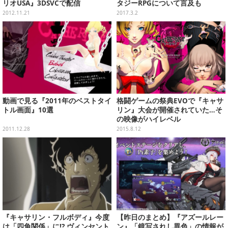
リオUSA』3DSVCで配信
タジーRPGについて言及も
2012.11.21
2017.3.2
動画で見る『2011年のベストタイ
格闘ゲームの祭典EVOで『キャサ
トル画面』10選
リン』大会が開催されていた…そ
の映像がハイレベル
2011.12.28
2015.8.12
『キャサリン・フルボディ』今度
【昨日のまとめ】『アズールレー
は「四角関係」に!? ヴィンセント
ン』「鏡写されし異色」の情報が