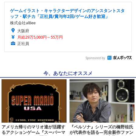
ゲームイラスト・キャラクターデザインのアシスタントスタ
ッフ・駅チカ「正社員/賞与年2回/ゲーム好き歓迎」
株式会社alBee
大阪府
月給29万5,000円～55万円
正社員
Sponsored by
今、あなたにオススメ
アメリカ帰りのマリオ達が活躍す
『ペルソナ』シリーズの橋野桂氏
るアクションゲーム『スーパーマ
が代表作を語る―完全新作ファン