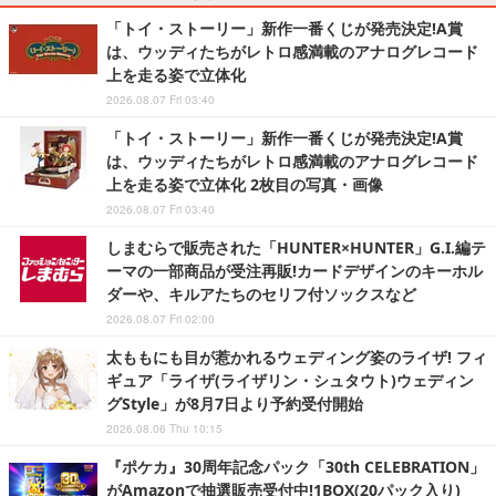
「トイ・ストーリー」新作一番くじが発売決定!A賞
は、ウッディたちがレトロ感満載のアナログレコード
上を走る姿で立体化
2026.08.07 Fri 03:40
「トイ・ストーリー」新作一番くじが発売決定!A賞
は、ウッディたちがレトロ感満載のアナログレコード
上を走る姿で立体化 2枚目の写真・画像
2026.08.07 Fri 03:40
しまむらで販売された「HUNTER×HUNTER」G.I.編テ
ーマの一部商品が受注再販!カードデザインのキーホル
ダーや、キルアたちのセリフ付ソックスなど
2026.08.07 Fri 02:00
太ももにも目が惹かれるウェディング姿のライザ! フィ
ギュア「ライザ(ライザリン・シュタウト)ウェディン
グStyle」が8月7日より予約受付開始
2026.08.06 Thu 10:15
『ポケカ』30周年記念パック「30th CELEBRATION」
がAmazonで抽選販売受付中!1BOX(20パック入り)