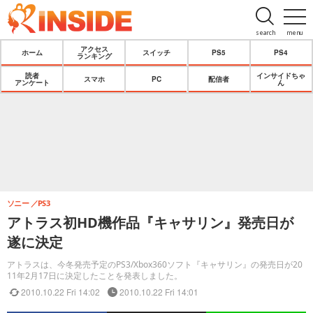
search
menu
アクセス
ホーム
スイッチ
PS5
PS4
ランキング
読者
インサイドちゃ
スマホ
PC
配信者
アンケート
ん
ソニー
PS3
アトラス初HD機作品『キャサリン』発売日が
遂に決定
アトラスは、今冬発売予定のPS3/Xbox360ソフト『キャサリン』の発売日が20
11年2月17日に決定したことを発表しました。
2010.10.22 Fri 14:02
2010.10.22 Fri 14:01