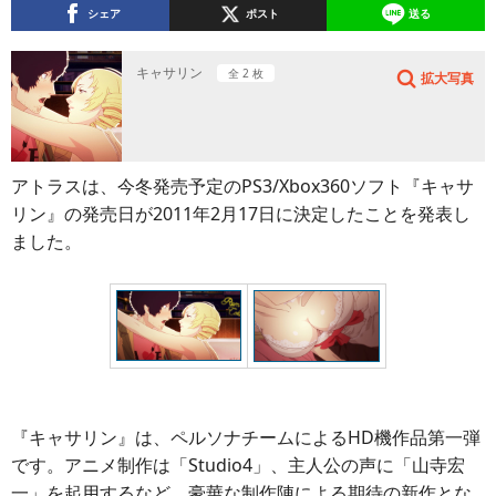
シェア
ポスト
送る
キャサリン
全 2 枚
拡大写真
アトラスは、今冬発売予定のPS3/Xbox360ソフト『キャサ
リン』の発売日が2011年2月17日に決定したことを発表し
ました。
『キャサリン』は、ペルソナチームによるHD機作品第一弾
です。アニメ制作は「Studio4」、主人公の声に「山寺宏
一」を起用するなど、豪華な制作陣による期待の新作とな