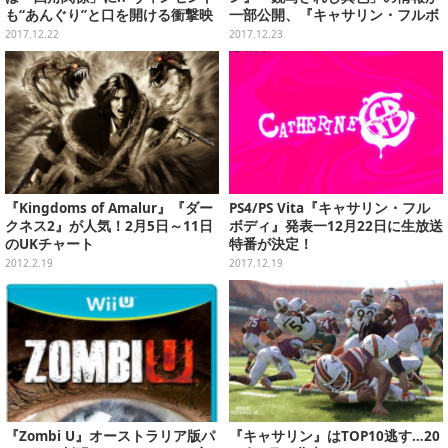
も“あんぐり”と口を開ける衝撃映
一部公開、『キャサリン・フルボ
像を公開
ディ』今度は四角関係に!?、年末
2017.12.22
2017.12.23
年始に遊びたい珠玉のPS4タイト
ル10選…など(12/22)
『Kingdoms of Amalur』『ダー
PS4/PS Vita『キャサリン・フル
クネス2』が人気！2月5日～11日
ボディ』発表一12月22日に生放送
のUKチャート
特番が決定！
2012.2.19
2017.12.19
『Zombi U』オーストラリア版パ
『キャサリン』はTOP10逃す…20