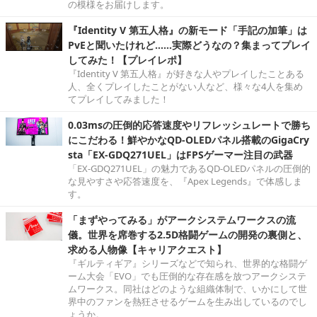
の模様をお届けします。
『Identity V 第五人格』の新モード「手記の加筆」は
PvEと聞いたけれど……実際どうなの？集まってプレイ
してみた！【プレイレポ】
『Identity V 第五人格』が好きな人やプレイしたことある
人、全くプレイしたことがない人など、様々な4人を集め
てプレイしてみました！
0.03msの圧倒的応答速度やリフレッシュレートで勝ち
にこだわる！鮮やかなQD-OLEDパネル搭載のGigaCry
sta「EX-GDQ271UEL」はFPSゲーマー注目の武器
「EX-GDQ271UEL」の魅力であるQD-OLEDパネルの圧倒的
な見やすさや応答速度を、『Apex Legends』で体感しま
す。
「まずやってみる」がアークシステムワークスの流
儀。世界を席巻する2.5D格闘ゲームの開発の裏側と、
求める人物像【キャリアクエスト】
『ギルティギア』シリーズなどで知られ、世界的な格闘ゲ
ーム大会「EVO」でも圧倒的な存在感を放つアークシステ
ムワークス。同社はどのような組織体制で、いかにして世
界中のファンを熱狂させるゲームを生み出しているのでし
ょうか。