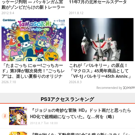
ッケージ判明 ― バッキンガム宮
11年7月の北米セールスデータ
殿がゾンビだらけの新トレーラー
も公開
2012.9.4
2011.8.12
「たまごっち にゅー!ごっちカー
これが「バルキリー」の原点！
ド」第3弾が順次発売！“ごっちレ
「マクロス」45周年商品として
ア”は、楽しい夏祭りのオリジナ
「VF-1J バルキリー45th Anniv.」
ルアートに
が予約開始
2026.7.10
2026.8.3
Recommended by
PS3アクセスランキング
『ジョジョの奇妙な冒険 HD』ドット画だと思ったら
HD化で超精細になっていた。な…何を（略）
2012.8.7 Tue 18:00
『龍が如く0』不動産業で“金”を稼ぐ新システム「シ