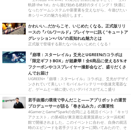
軌跡 the 1st』から遊び始める絶好のタイミング！ 快適に
なったゲームシステムや新要素を交えながら、今遊びたい
本シリーズの魅力を紹介します。
かわいい…だからこそ、いじめたくなる。正式版リリ
ースの『パルワールド』プレイヤーに訊く“キュートア
グレッション×パル”の底知れぬ魅力とは
正式版で登場する新たなパルもいじめたくなる！
『崩壊：スターレイル』爻光とUGREENのコラボは
「限定ギフトBOX」が超豪華！全6商品に使える5％オ
フクーポンやコスプレイヤー撮影会など、盛りだくさ
んでお届け
UGREEN×『崩壊：スターレイル』コラボは、爻光がデザイ
ンされていて美しい！モバイルバッテリーや急速充電器な
ど、ゲームと一緒に使いたいデバイスがてんこ盛り
若手抜擢の環境で学んだこと――アプリボットの運営
プロデューサーが語る「巻き込み力」の重要性
4GamerとGame*Sparkの合同による就活イベント「キャリ
アクエスト」の第4回が東京都立産業貿易センター浜松町
館で開催されました。このイベントに合わせ、自身の就活
時のエピソードを若手クリエイターに聞いてみたので、そ