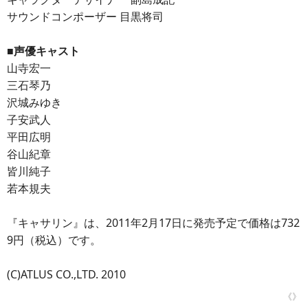
サウンドコンポーザー 目黒将司
■声優キャスト
山寺宏一
三石琴乃
沢城みゆき
子安武人
平田広明
谷山紀章
皆川純子
若本規夫
『キャサリン』は、2011年2月17日に発売予定で価格は732
9円（税込）です。
(C)ATLUS CO.,LTD. 2010
《》