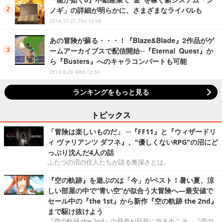
ノギ」の詳細が明らかに、さまざまなライバルも
2014.11.27 Thu 13:09
あの冒険が蘇る・・・！『Blaze&Blade』2作品がゲ
ームアーカイブスで配信開始─『Eternal Quest』か
ら『Busters』へのキャラコンバートも可能
2019.8.28 Wed 12:50
ランキングをもっと見る
トピックス
「冒険は楽しいものだ」 ─『FF11』と『ウィザードリ
ィ ヴァリアンツ ダフネ』、"優しくないRPG"の沼にど
っぷり沈んだ4人の話
ふたつの沼の住人たちが語る奥深さとは。
『空の軌跡』を遊ぶのは「今」がベスト！暑い夏、涼
しい部屋の中で“青い空”が似合う大冒険へ―最安値で
セール中の『the 1st』から新作『空の軌跡 the 2nd』
まで駆け抜けよう
『空の軌跡 the 2nd』の発売が目前に迫る今こそ、『空の