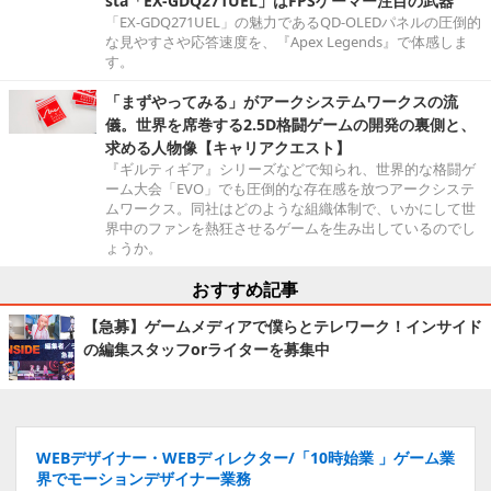
sta「EX-GDQ271UEL」はFPSゲーマー注目の武器
「EX-GDQ271UEL」の魅力であるQD-OLEDパネルの圧倒的
な見やすさや応答速度を、『Apex Legends』で体感しま
す。
「まずやってみる」がアークシステムワークスの流
儀。世界を席巻する2.5D格闘ゲームの開発の裏側と、
求める人物像【キャリアクエスト】
『ギルティギア』シリーズなどで知られ、世界的な格闘ゲ
ーム大会「EVO」でも圧倒的な存在感を放つアークシステ
ムワークス。同社はどのような組織体制で、いかにして世
界中のファンを熱狂させるゲームを生み出しているのでし
ょうか。
おすすめ記事
【急募】ゲームメディアで僕らとテレワーク！インサイド
の編集スタッフorライターを募集中
WEBデザイナー・WEBディレクター/「10時始業 」ゲーム業
界でモーションデザイナー業務