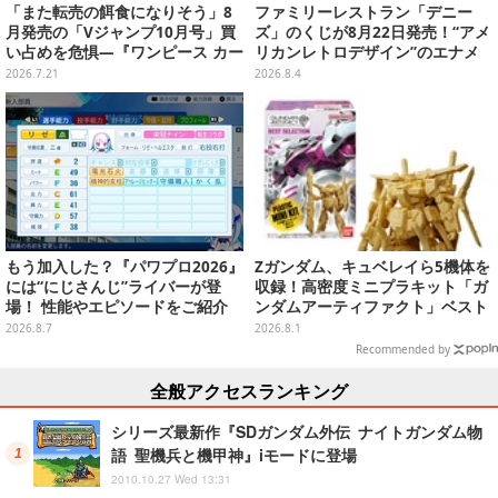
「また転売の餌食になりそう」8
ファミリーレストラン「デニー
月発売の「Vジャンプ10月号」買
ズ」のくじが8月22日発売！“アメ
い占めを危惧―『ワンピース カー
リカンレトロデザイン”のエナメ
ド』付録中止もやまぬ不安
ルバッグやTシャツなど、日常使
2026.7.21
2026.8.4
いできるグッズを用意
もう加入した？『パワプロ2026』
Zガンダム、キュベレイら5機体を
には“にじさんじ”ライバーが登
収録！高密度ミニプラキット「ガ
場！ 性能やエピソードをご紹介
ンダムアーティファクト」ベスト
セレクションが10月発売
2026.8.7
2026.8.1
Recommended by
全般アクセスランキング
シリーズ最新作『SDガンダム外伝 ナイトガンダム物
語 聖機兵と機甲神』iモードに登場
2010.10.27 Wed 13:31