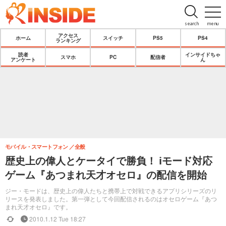
search
menu
アクセス
ホーム
スイッチ
PS5
PS4
ランキング
読者
インサイドちゃ
スマホ
PC
配信者
アンケート
ん
モバイル・スマートフォン
全般
歴史上の偉人とケータイで勝負！ iモード対応
ゲーム『あつまれ天才オセロ』の配信を開始
ジー・モードは、歴史上の偉人たちと携帯上で対戦できるアプリシリーズのリ
リースを発表しました。第一弾として今回配信されるのはオセロゲーム『あつ
まれ天才オセロ』です。
2010.1.12 Tue 18:27