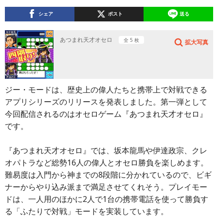
シェア
ポスト
送る
あつまれ天才オセロ
全 5 枚
拡大写真
ジー・モードは、歴史上の偉人たちと携帯上で対戦できる
アプリシリーズのリリースを発表しました。第一弾として
今回配信されるのはオセロゲーム『あつまれ天才オセロ』
です。
『あつまれ天才オセロ』では、坂本龍馬や伊達政宗、クレ
オパトラなど総勢16人の偉人とオセロ勝負を楽しめます。
難易度は入門から神までの8段階に分かれているので、ビギ
ナーからやり込み派まで満足させてくれそう。プレイモー
ドは、一人用のほかに2人で1台の携帯電話を使って勝負す
る「ふたりで対戦」モードを実装しています。