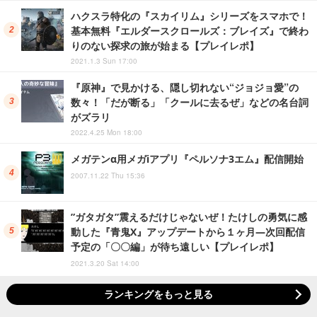
ハクスラ特化の『スカイリム』シリーズをスマホで！
基本無料『エルダースクロールズ：ブレイズ』で終わ
りのない探求の旅が始まる【プレイレポ】
2021.1.3 Sun 17:00
『原神』で見かける、隠し切れない“ジョジョ愛”の
数々！「だが断る」「クールに去るぜ」などの名台詞
がズラリ
2022.4.25 Mon 18:00
メガテンα用メガiアプリ『ペルソナ3エム』配信開始
2007.11.22 Thu 15:36
”ガタガタ”震えるだけじゃないぜ！たけしの勇気に感
動した『青鬼X』アップデートから１ヶ月―次回配信
予定の「〇〇編」が待ち遠しい【プレイレポ】
2021.3.20 Sat 14:00
ランキングをもっと見る