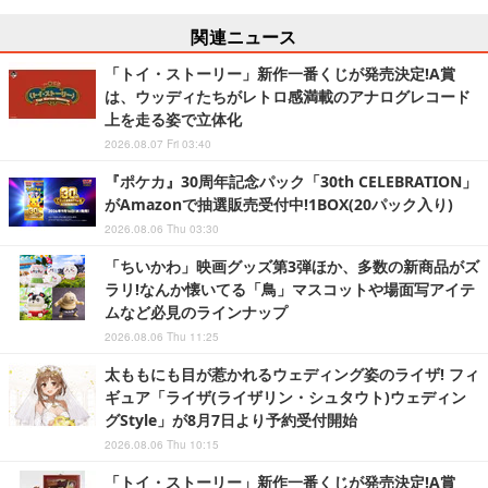
関連ニュース
「トイ・ストーリー」新作一番くじが発売決定!A賞
は、ウッディたちがレトロ感満載のアナログレコード
上を走る姿で立体化
2026.08.07 Fri 03:40
『ポケカ』30周年記念パック「30th CELEBRATION」
がAmazonで抽選販売受付中!1BOX(20パック入り)
2026.08.06 Thu 03:30
「ちいかわ」映画グッズ第3弾ほか、多数の新商品がズ
ラリ!なんか懐いてる「鳥」マスコットや場面写アイテ
ムなど必見のラインナップ
2026.08.06 Thu 11:25
太ももにも目が惹かれるウェディング姿のライザ! フィ
ギュア「ライザ(ライザリン・シュタウト)ウェディン
グStyle」が8月7日より予約受付開始
2026.08.06 Thu 10:15
「トイ・ストーリー」新作一番くじが発売決定!A賞