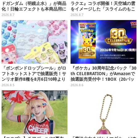
ドガンダム（明鏡止水）」が商品
ラクエ』コラボ開催！天空城の雲
化！日輪エフェクトも本商品用に
をイメージした「スライムのもこ
刷新した豪華仕様
もこ天空クレープ」などを提供
2026.8.7
2026.8.7
「ボンボンドロップシール」がロ
『ポケカ』30周年記念パック「30
フトネットストアで抽選販売！サ
th CELEBRATION」がAmazonで
ンリオ新作8種を8月6日10時より
抽選販売受付中！1BOX（20パッ
受付開始
ク入り）
2026.8.5
2026.8.6