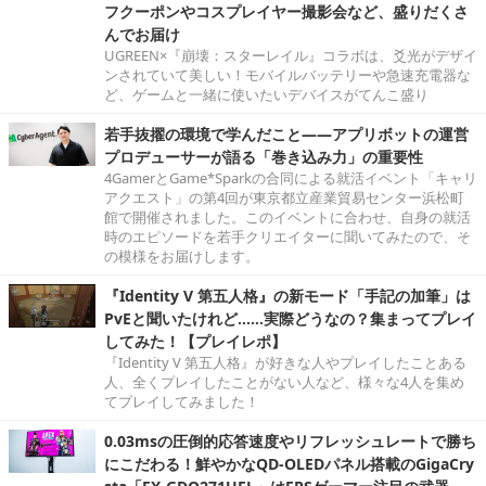
フクーポンやコスプレイヤー撮影会など、盛りだくさ
んでお届け
UGREEN×『崩壊：スターレイル』コラボは、爻光がデザイ
ンされていて美しい！モバイルバッテリーや急速充電器な
ど、ゲームと一緒に使いたいデバイスがてんこ盛り
若手抜擢の環境で学んだこと――アプリボットの運営
プロデューサーが語る「巻き込み力」の重要性
4GamerとGame*Sparkの合同による就活イベント「キャリ
アクエスト」の第4回が東京都立産業貿易センター浜松町
館で開催されました。このイベントに合わせ、自身の就活
時のエピソードを若手クリエイターに聞いてみたので、そ
の模様をお届けします。
『Identity V 第五人格』の新モード「手記の加筆」は
PvEと聞いたけれど……実際どうなの？集まってプレイ
してみた！【プレイレポ】
『Identity V 第五人格』が好きな人やプレイしたことある
人、全くプレイしたことがない人など、様々な4人を集め
てプレイしてみました！
0.03msの圧倒的応答速度やリフレッシュレートで勝ち
にこだわる！鮮やかなQD-OLEDパネル搭載のGigaCry