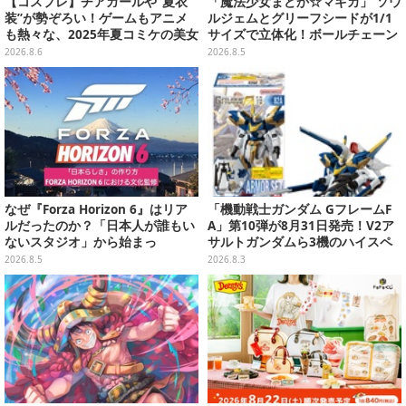
【コスプレ】チアガールや“夏衣
「魔法少女まどか☆マギカ」 ソウ
装”が勢ぞろい！ゲームもアニメ
ルジェムとグリーフシードが1/1
も熱々な、2025年夏コミケの美女
サイズで立体化！ボールチェーン
レイヤーをプレイバック
を外せばフィギュアとして飾れる
2026.8.6
2026.8.5
ガシャポン全6種
なぜ『Forza Horizon 6』はリア
「機動戦士ガンダム GフレームF
ルだったのか？「日本人が誰もい
A」第10弾が8月31日発売！V2ア
ないスタジオ」から始まっ
サルトガンダムら3機のハイスペ
た、“生活感のある日本"の作り方
ック可動フィギュア
2026.8.5
2026.8.3
【CEDEC2026】