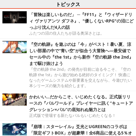
トピックス
「冒険は楽しいものだ」 ─『FF11』と『ウィザードリ
ィ ヴァリアンツ ダフネ』、"優しくないRPG"の沼にど
っぷり沈んだ4人の話
ふたつの沼の住人たちが語る奥深さとは。
『空の軌跡』を遊ぶのは「今」がベスト！暑い夏、涼
しい部屋の中で“青い空”が似合う大冒険へ―最安値で
セール中の『the 1st』から新作『空の軌跡 the 2nd』
まで駆け抜けよう
『空の軌跡 the 2nd』の発売が目前に迫る今こそ、『空の
軌跡 the 1st』から遊び始める絶好のタイミング！ 快適に
なったゲームシステムや新要素を交えながら、今遊びたい
本シリーズの魅力を紹介します。
かわいい…だからこそ、いじめたくなる。正式版リリ
ースの『パルワールド』プレイヤーに訊く“キュートア
グレッション×パル”の底知れぬ魅力とは
正式版で登場する新たなパルもいじめたくなる！
『崩壊：スターレイル』爻光とUGREENのコラボは
「限定ギフトBOX」が超豪華！全6商品に使える5％オ