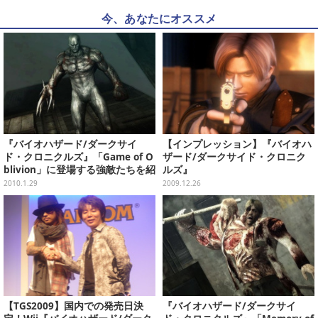
今、あなたにオススメ
『バイオハザード/ダークサイ
【インプレッション】『バイオハ
ド・クロニクルズ』「Game of O
ザード/ダークサイド・クロニク
blivion」に登場する強敵たちを紹
ルズ』
介
2010.1.29
2009.12.26
【TGS2009】国内での発売日決
『バイオハザード/ダークサイ