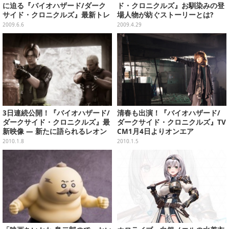
に迫る『バイオハザード/ダーク
ド・クロニクルズ』お馴染みの登
サイド・クロニクルズ』最新トレ
場人物が紡ぐストーリーとは?
イラーを掲載
2009.6.6
2009.4.29
3日連続公開！『バイオハザード/
清春も出演！『バイオハザード/
ダークサイド・クロニクルズ』最
ダークサイド・クロニクルズ』TV
新映像 ― 新たに語られるレオン
CM1月4日よりオンエア
とクラウザーの物語
2010.1.8
2010.1.5