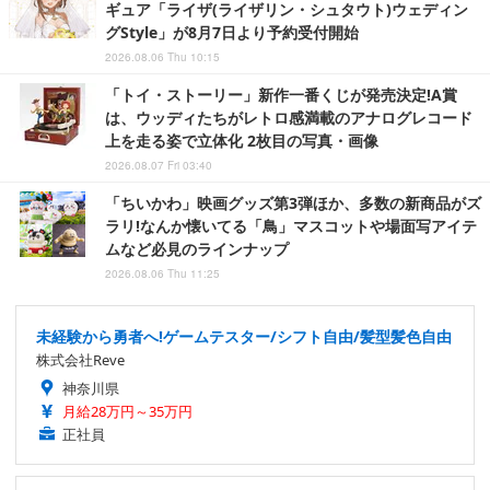
ギュア「ライザ(ライザリン・シュタウト)ウェディン
グStyle」が8月7日より予約受付開始
2026.08.06 Thu 10:15
「トイ・ストーリー」新作一番くじが発売決定!A賞
は、ウッディたちがレトロ感満載のアナログレコード
上を走る姿で立体化 2枚目の写真・画像
2026.08.07 Fri 03:40
「ちいかわ」映画グッズ第3弾ほか、多数の新商品がズ
ラリ!なんか懐いてる「鳥」マスコットや場面写アイテ
ムなど必見のラインナップ
2026.08.06 Thu 11:25
未経験から勇者へ!ゲームテスター/シフト自由/髪型髪色自由
株式会社Reve
神奈川県
月給28万円～35万円
正社員