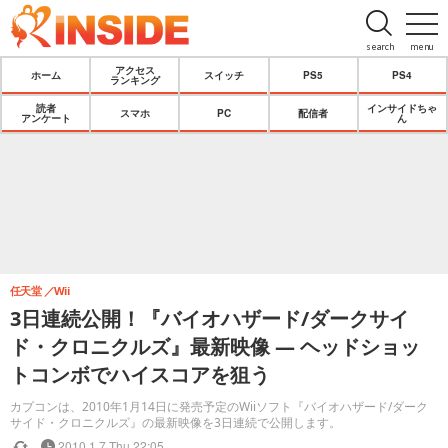
search
menu
アクセス
ホーム
スイッチ
PS5
PS4
ランキング
読者
インサイドちゃ
スマホ
PC
配信者
アンケート
ん
任天堂
Wii
3日連続公開！『バイオハザード/ダークサイ
ド・クロニクルズ』最新映像 ― ヘッドショッ
トコンボでハイスコアを狙う
カプコンは、2010年1月14日に発売予定のWiiソフト『バイオハザード/ダーク
サイド・クロニクルズ』の最新映像を3日連続で公開します。
2010.1.7 Thu 22:05