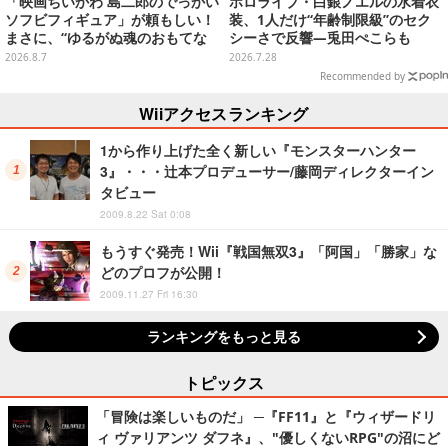
「映画ちいかわ 島二郎のでっかい
ホロライブ・白銀ノエルの水着衣
ソフビフィギュア」が頼もしい！
装、1人だけ“年齢制限級”のセク
まさに、“ゆるがぬ魂のおもてな
シーさで反響―兎田ぺこらも
し”
「こ、こんなことが許されていい
2026.8.7
2026.7.28
のか？」と興奮隠せず
Recommended by
Wiiアクセスランキング
1から作り上げた全く新しい『モンスターハンター
3』・・・辻本プロデューサー/藤岡ディレクターイン
タビュー
2009.8.22 Sat 0:08
もうすぐ発売！Wii『戦国無双3』「阿国」「勝家」な
どのプロフが公開！
2009.11.27 Fri 16:30
ランキングをもっと見る
トピックス
「冒険は楽しいものだ」 ─『FF11』と『ウィザードリ
ィ ヴァリアンツ ダフネ』、"優しくないRPG"の沼にど