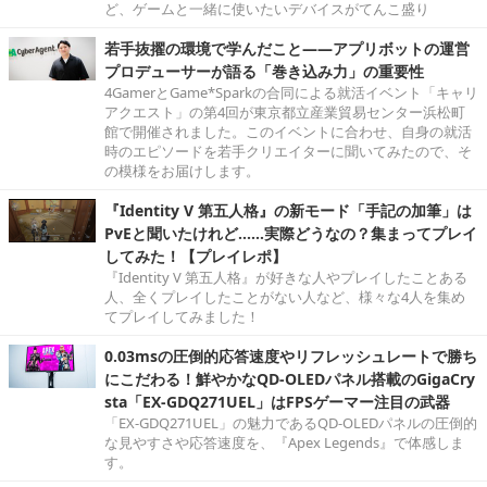
ど、ゲームと一緒に使いたいデバイスがてんこ盛り
若手抜擢の環境で学んだこと――アプリボットの運営
プロデューサーが語る「巻き込み力」の重要性
4GamerとGame*Sparkの合同による就活イベント「キャリ
アクエスト」の第4回が東京都立産業貿易センター浜松町
館で開催されました。このイベントに合わせ、自身の就活
時のエピソードを若手クリエイターに聞いてみたので、そ
の模様をお届けします。
『Identity V 第五人格』の新モード「手記の加筆」は
PvEと聞いたけれど……実際どうなの？集まってプレイ
してみた！【プレイレポ】
『Identity V 第五人格』が好きな人やプレイしたことある
人、全くプレイしたことがない人など、様々な4人を集め
てプレイしてみました！
0.03msの圧倒的応答速度やリフレッシュレートで勝ち
にこだわる！鮮やかなQD-OLEDパネル搭載のGigaCry
sta「EX-GDQ271UEL」はFPSゲーマー注目の武器
「EX-GDQ271UEL」の魅力であるQD-OLEDパネルの圧倒的
な見やすさや応答速度を、『Apex Legends』で体感しま
す。