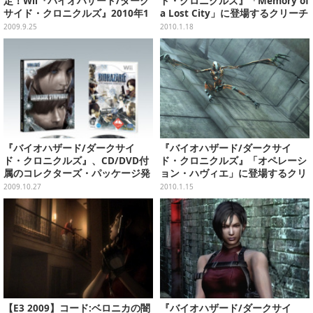
定！Wii『バイオハザード/ダーク
ド・クロニクルズ』「Memory of
サイド・クロニクルズ』2010年1
a Lost City」に登場するクリーチ
月14日発売！
ャーを紹介
2009.9.25
2010.1.18
『バイオハザード/ダークサイ
『バイオハザード/ダークサイ
ド・クロニクルズ』、CD/DVD付
ド・クロニクルズ』「オペレーシ
属のコレクターズ・パッケージ発
ョン・ハヴィエ」に登場するクリ
売決定！
ーチャーを紹介
2009.10.27
2010.1.15
【E3 2009】コード:ベロニカの闇
『バイオハザード/ダークサイ