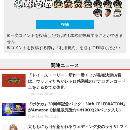
※一度コメントを投稿した後は約120秒間投稿することができま
せん
※コメントを投稿する際は
「利用規約」
を必ずご確認ください
関連ニュース
「トイ・ストーリー」新作一番くじが発売決定!A賞
は、ウッディたちがレトロ感満載のアナログレコード
上を走る姿で立体化
2026.08.07 Fri 03:40
『ポケカ』30周年記念パック「30th CELEBRATION」
がAmazonで抽選販売受付中!1BOX(20パック入り)
2026.08.06 Thu 03:30
太ももにも目が惹かれるウェディング姿のライザ! フィ