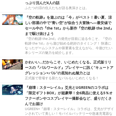
っぷり沈んだ4人の話
ふたつの沼の住人たちが語る奥深さとは。
『空の軌跡』を遊ぶのは「今」がベスト！暑い夏、涼
しい部屋の中で“青い空”が似合う大冒険へ―最安値で
セール中の『the 1st』から新作『空の軌跡 the 2nd』
まで駆け抜けよう
『空の軌跡 the 2nd』の発売が目前に迫る今こそ、『空の
軌跡 the 1st』から遊び始める絶好のタイミング！ 快適に
なったゲームシステムや新要素を交えながら、今遊びたい
本シリーズの魅力を紹介します。
かわいい…だからこそ、いじめたくなる。正式版リリ
ースの『パルワールド』プレイヤーに訊く“キュートア
グレッション×パル”の底知れぬ魅力とは
正式版で登場する新たなパルもいじめたくなる！
『崩壊：スターレイル』爻光とUGREENのコラボは
「限定ギフトBOX」が超豪華！全6商品に使える5％オ
フクーポンやコスプレイヤー撮影会など、盛りだくさ
んでお届け
UGREEN×『崩壊：スターレイル』コラボは、爻光がデザイ
ンされていて美しい！モバイルバッテリーや急速充電器な