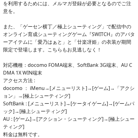
を利用するためには、メルマガ登録が必要となるのでご注
意を。
また、「ゲーセン横丁／極上シューティング」で配信中の
オンライン育成シューティングゲーム『SWITCH』のアバタ
ーアイテムに「愛乃はぁと」と「廿楽冴姫」の衣装が期間
限定で登場します。こちらもお見逃しなく！
対応機種：docomo FOMA端末、SoftBank 3G端末、AU C
DMA 1X WIN端末
アクセス方法 :
docomo ： iMenu→[メニューリスト]→[ゲーム]→「アクシ
ョン」→[極上シューティング]
SoftBank : [メニューリスト]→[ケータイゲーム]→[ゲームパ
ック]→[極上シューティング]
AU : [ゲーム]→[アクション・シューティング]→[極上シュー
ティング]
料金は無料です。