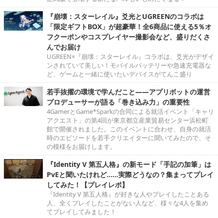
『崩壊：スターレイル』爻光とUGREENのコラボは
「限定ギフトBOX」が超豪華！全6商品に使える5％オ
フクーポンやコスプレイヤー撮影会など、盛りだくさ
んでお届け
UGREEN×『崩壊：スターレイル』コラボは、爻光がデザイ
ンされていて美しい！モバイルバッテリーや急速充電器な
ど、ゲームと一緒に使いたいデバイスがてんこ盛り
若手抜擢の環境で学んだこと――アプリボットの運営
プロデューサーが語る「巻き込み力」の重要性
4GamerとGame*Sparkの合同による就活イベント「キャリ
アクエスト」の第4回が東京都立産業貿易センター浜松町
館で開催されました。このイベントに合わせ、自身の就活
時のエピソードを若手クリエイターに聞いてみたので、そ
の模様をお届けします。
『Identity V 第五人格』の新モード「手記の加筆」は
PvEと聞いたけれど……実際どうなの？集まってプレイ
してみた！【プレイレポ】
『Identity V 第五人格』が好きな人やプレイしたことある
人、全くプレイしたことがない人など、様々な4人を集め
てプレイしてみました！