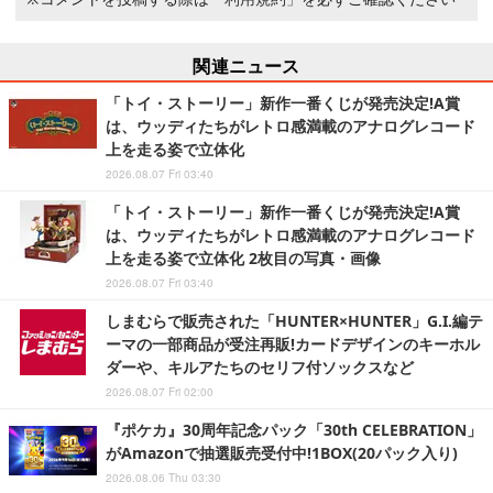
関連ニュース
「トイ・ストーリー」新作一番くじが発売決定!A賞
は、ウッディたちがレトロ感満載のアナログレコード
上を走る姿で立体化
2026.08.07 Fri 03:40
「トイ・ストーリー」新作一番くじが発売決定!A賞
は、ウッディたちがレトロ感満載のアナログレコード
上を走る姿で立体化 2枚目の写真・画像
2026.08.07 Fri 03:40
しまむらで販売された「HUNTER×HUNTER」G.I.編テ
ーマの一部商品が受注再販!カードデザインのキーホル
ダーや、キルアたちのセリフ付ソックスなど
2026.08.07 Fri 02:00
『ポケカ』30周年記念パック「30th CELEBRATION」
がAmazonで抽選販売受付中!1BOX(20パック入り)
2026.08.06 Thu 03:30