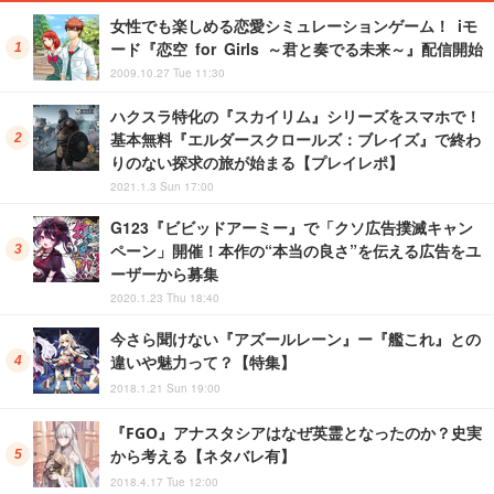
女性でも楽しめる恋愛シミュレーションゲーム！ iモ
ード『恋空 for Girls ～君と奏でる未来～』配信開始
2009.10.27 Tue 11:30
ハクスラ特化の『スカイリム』シリーズをスマホで！
基本無料『エルダースクロールズ：ブレイズ』で終わ
りのない探求の旅が始まる【プレイレポ】
2021.1.3 Sun 17:00
G123『ビビッドアーミー』で「クソ広告撲滅キャン
ペーン」開催！本作の“本当の良さ”を伝える広告をユ
ーザーから募集
2020.1.23 Thu 18:40
今さら聞けない『アズールレーン』ー『艦これ』との
違いや魅力って？【特集】
2018.1.21 Sun 19:00
『FGO』アナスタシアはなぜ英霊となったのか？史実
から考える【ネタバレ有】
2018.4.17 Tue 12:00