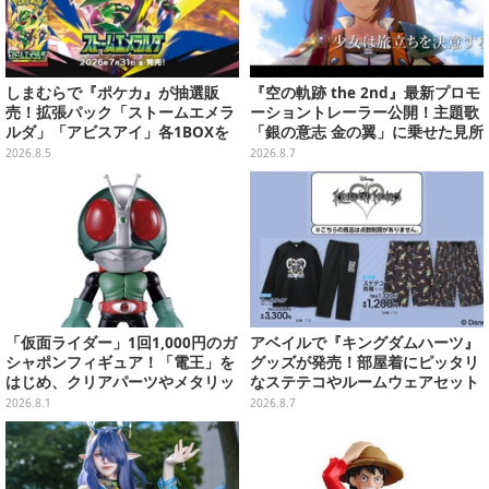
しまむらで『ポケカ』が抽選販
『空の軌跡 the 2nd』最新プロモ
売！拡張パック「ストームエメラ
ーショントレーラー公開！主題歌
ルダ」「アビスアイ」各1BOXを
「銀の意志 金の翼」に乗せた見所
ラインナップ
満載の映像に
2026.8.5
2026.8.7
「仮面ライダー」1回1,000円のガ
アベイルで『キングダムハーツ』
シャポンフィギュア！「電王」を
グッズが発売！部屋着にピッタリ
はじめ、クリアパーツやメタリッ
なステテコやルームウェアセット
ク彩色でこだわりが詰まった4種
2026.8.1
2026.8.7
類