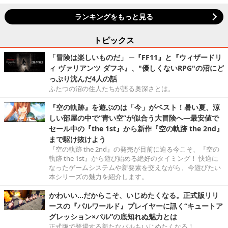
ランキングをもっと見る
トピックス
「冒険は楽しいものだ」 ─『FF11』と『ウィザードリ
ィ ヴァリアンツ ダフネ』、"優しくないRPG"の沼にど
っぷり沈んだ4人の話
ふたつの沼の住人たちが語る奥深さとは。
『空の軌跡』を遊ぶのは「今」がベスト！暑い夏、涼
しい部屋の中で“青い空”が似合う大冒険へ―最安値で
セール中の『the 1st』から新作『空の軌跡 the 2nd』
まで駆け抜けよう
『空の軌跡 the 2nd』の発売が目前に迫る今こそ、『空の
軌跡 the 1st』から遊び始める絶好のタイミング！ 快適に
なったゲームシステムや新要素を交えながら、今遊びたい
本シリーズの魅力を紹介します。
かわいい…だからこそ、いじめたくなる。正式版リリ
ースの『パルワールド』プレイヤーに訊く“キュートア
グレッション×パル”の底知れぬ魅力とは
正式版で登場する新たなパルもいじめたくなる！