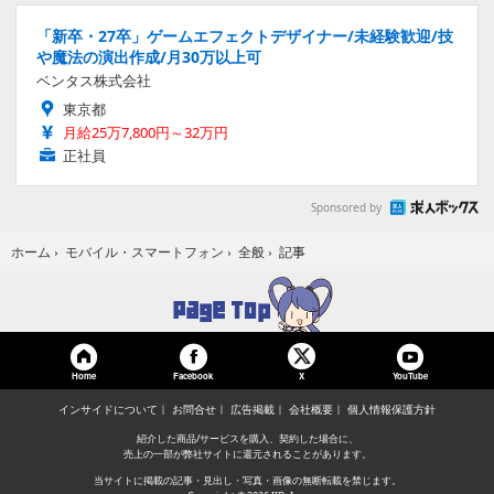
「新卒・27卒」ゲームエフェクトデザイナー/未経験歓迎/技
や魔法の演出作成/月30万以上可
ベンタス株式会社
東京都
月給25万7,800円～32万円
正社員
Sponsored by
記事
ホーム
›
モバイル・スマートフォン
›
全般
›
Home
Facebook
YouTube
X
インサイドについて
お問合せ
広告掲載
会社概要
個人情報保護方針
紹介した商品/サービスを購入、契約した場合に、
売上の一部が弊社サイトに還元されることがあります。
当サイトに掲載の記事・見出し・写真・画像の無断転載を禁じます。