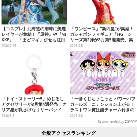
【コスプレ】北海道の湖畔に美麗
「ワンピース」“新四皇”が集結！
レイヤーが集結！『原神』や『NI
ガシャポンフィギュア「HG」シ
KKE』、「まどマギ」併せも注目
リーズ第2弾が8月第5週発売、集
の美女たち11選【写真51枚】
めて並べたくなるクオリティ
2026.7.16
2026.8.5
「トイ・ストーリー5」めじるし
「一番くじちょこっと パワーパフ
アクセサリーが8月第4週発売！ク
ガールズ」にテンション上がる！
リア感が良さげなリリーパッド
ラストワン賞は鍵チャーム付きの
や、ジェシーなど全5種ラインナ
シール帳スペシャルセット
2026.8.5
2026.8.8
ップ
Recommended by
全般アクセスランキング