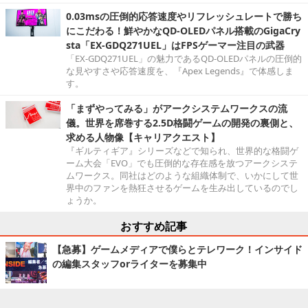
0.03msの圧倒的応答速度やリフレッシュレートで勝ち
にこだわる！鮮やかなQD-OLEDパネル搭載のGigaCry
sta「EX-GDQ271UEL」はFPSゲーマー注目の武器
「EX-GDQ271UEL」の魅力であるQD-OLEDパネルの圧倒的
な見やすさや応答速度を、『Apex Legends』で体感しま
す。
「まずやってみる」がアークシステムワークスの流
儀。世界を席巻する2.5D格闘ゲームの開発の裏側と、
求める人物像【キャリアクエスト】
『ギルティギア』シリーズなどで知られ、世界的な格闘ゲ
ーム大会「EVO」でも圧倒的な存在感を放つアークシステ
ムワークス。同社はどのような組織体制で、いかにして世
界中のファンを熱狂させるゲームを生み出しているのでし
ょうか。
おすすめ記事
【急募】ゲームメディアで僕らとテレワーク！インサイド
の編集スタッフorライターを募集中