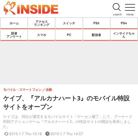
search
menu
アクセス
ホーム
スイッチ
PS5
PS4
ランキング
読者
インサイドちゃ
スマホ
PC
配信者
アンケート
ん
モバイル・スマートフォン
全般
ケイブ、『アルカナハート3』のモバイル特設
サイトをオープン
ケイブは、同社が運営するモバイルサイト「ゲーセン横丁」にて、アーケード
対戦アクションゲーム『アルカナハート3』の特設サイトの開設を発表しまし
た。
2010.1.7 Thu 15:18
2010.1.7 Thu 14:57