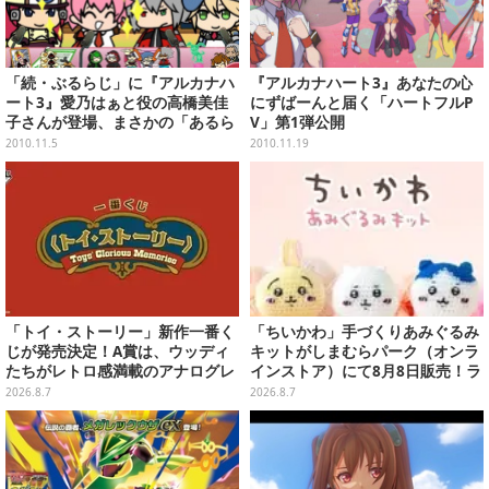
「続・ぶるらじ」に『アルカナハ
『アルカナハート3』あなたの心
ート3』愛乃はぁと役の高橋美佳
にずばーんと届く「ハートフルP
子さんが登場、まさかの「あるら
V」第1弾公開
じ」！？
2010.11.5
2010.11.19
「トイ・ストーリー」新作一番く
「ちいかわ」手づくりあみぐるみ
じが発売決定！A賞は、ウッディ
キットがしまむらパーク（オンラ
たちがレトロ感満載のアナログレ
インストア）にて8月8日販売！ラ
コード上を走る姿で立体化
インナップ全3種、初心者向きの
2026.8.7
2026.8.7
編み方で作れちゃう