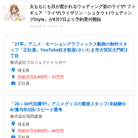
太ももにも目が惹かれるウェディング姿のライザ! フィ
ギュア「ライザ(ライザリン・シュタウト)ウェディン
グStyle」が8月7日より予約受付開始
2026.08.06 Thu 10:15
「27卒」アニメ・モーショングラフィックス動画の制作スタ
ッフ「正社員」YouTube好き歓迎/さいたま市大宮区大門町2
丁目
株式会社プロジェクトトリガー
埼玉県
月給25万8,400円～32万円
正社員
「20～30代活躍中!」アニメグッズの製造スタッフ/未経験O
K/賞与年2回/スピード選考
株式会社窪田建築
埼玉県
月給31万9,800円～40万円
正社員