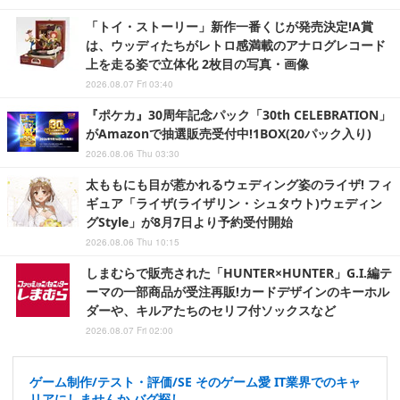
「トイ・ストーリー」新作一番くじが発売決定!A賞
は、ウッディたちがレトロ感満載のアナログレコード
上を走る姿で立体化 2枚目の写真・画像
2026.08.07 Fri 03:40
『ポケカ』30周年記念パック「30th CELEBRATION」
がAmazonで抽選販売受付中!1BOX(20パック入り)
2026.08.06 Thu 03:30
太ももにも目が惹かれるウェディング姿のライザ! フィ
ギュア「ライザ(ライザリン・シュタウト)ウェディン
グStyle」が8月7日より予約受付開始
2026.08.06 Thu 10:15
しまむらで販売された「HUNTER×HUNTER」G.I.編テ
ーマの一部商品が受注再販!カードデザインのキーホル
ダーや、キルアたちのセリフ付ソックスなど
2026.08.07 Fri 02:00
ゲーム制作/テスト・評価/SE そのゲーム愛 IT業界でのキャ
リアにしませんか バグ探し