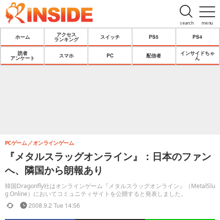
search
menu
アクセス
ホーム
スイッチ
PS5
PS4
ランキング
読者
インサイドちゃ
スマホ
PC
配信者
アンケート
ん
PCゲーム
オンラインゲーム
『メタルスラッグオンライン』：日本のファン
へ、隣国から朗報あり
韓国Dragonfly社はオンラインゲーム『メタルスラッグオンライン』（MetalSlu
g Online）においてコミュニティサイトを公開すると発表しました。
2008.9.2 Tue 14:56