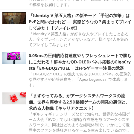
の模様をお届けします。
『Identity V 第五人格』の新モード「手記の加筆」は
PvEと聞いたけれど……実際どうなの？集まってプレイ
してみた！【プレイレポ】
『Identity V 第五人格』が好きな人やプレイしたことある
人、全くプレイしたことがない人など、様々な4人を集め
てプレイしてみました！
0.03msの圧倒的応答速度やリフレッシュレートで勝ち
にこだわる！鮮やかなQD-OLEDパネル搭載のGigaCry
sta「EX-GDQ271UEL」はFPSゲーマー注目の武器
「EX-GDQ271UEL」の魅力であるQD-OLEDパネルの圧倒的
な見やすさや応答速度を、『Apex Legends』で体感しま
す。
「まずやってみる」がアークシステムワークスの流
儀。世界を席巻する2.5D格闘ゲームの開発の裏側と、
求める人物像【キャリアクエスト】
『ギルティギア』シリーズなどで知られ、世界的な格闘ゲ
ーム大会「EVO」でも圧倒的な存在感を放つアークシステ
ムワークス。同社はどのような組織体制で、いかにして世
界中のファンを熱狂させるゲームを生み出しているのでし